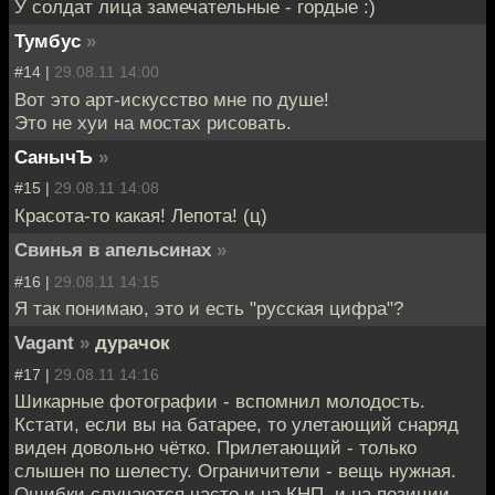
У солдат лица замечательные - гордые :)
Тумбус
»
#14 |
29.08.11 14:00
Вот это арт-искусство мне по душе!
Это не хуи на мостах рисовать.
СанычЪ
»
#15 |
29.08.11 14:08
Красота-то какая! Лепота! (ц)
Свинья в апельсинах
»
#16 |
29.08.11 14:15
Я так понимаю, это и есть "русская цифра"?
Vagant
»
дурачок
#17 |
29.08.11 14:16
Шикарные фотографии - вспомнил молодость.
Кстати, если вы на батарее, то улетающий снаряд
виден довольно чётко. Прилетающий - только
слышен по шелесту. Ограничители - вещь нужная.
Ошибки случаются часто и на КНП, и на позиции.