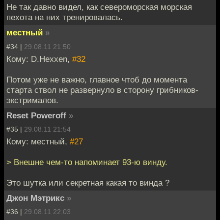
Не так давно видел, как североморская морская
пехота на них тренировалась.
местный
»
#34 |
29.08.11 21:50
Кому: D.Hexxen,
#32
Потом уже не важно, главное чтоб до момента
старта ствол не развернуло в сторону грибников-
экстрималов.
Reset Poweroff
»
#35 |
29.08.11 21:54
Кому: местный,
#27
> Внешне чем-то напоминает 93-ю винду.
Это шутка или секретная какая то винда ?
Джон Мэтрикс
»
#36 |
29.08.11 22:03