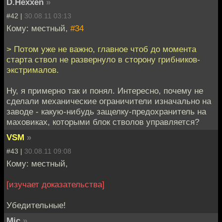
D.Hexxen
»
#42 |
30.08.11 03:13
Кому: местный,
#34
> Потом уже не важно, главное чтоб до момента
старта ствол не развернуло в сторону грибников-
экстрималов.
Ну, я примерно так и понял. Интересно, почему не
сделали механические ограничители изначально на
заводе - какую-нибудь защелку-предохранитель на
маховиках, которыми блок стволов управляется?
VSM
»
#43 |
30.08.11 09:08
Кому: местный,
[изучает доказательства]
Убедительные!
Mic
»