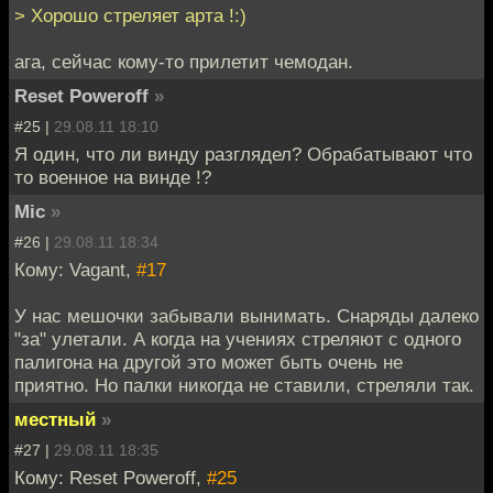
> Хорошо стреляет арта !:)
ага, сейчас кому-то прилетит чемодан.
Reset Poweroff
»
#25 |
29.08.11 18:10
Я один, что ли винду разглядел? Обрабатывают что
то военное на винде !?
Mic
»
#26 |
29.08.11 18:34
Кому: Vagant,
#17
У нас мешочки забывали вынимать. Снаряды далеко
"за" улетали. А когда на учениях стреляют с одного
палигона на другой это может быть очень не
приятно. Но палки никогда не ставили, стреляли так.
местный
»
#27 |
29.08.11 18:35
Кому: Reset Poweroff,
#25