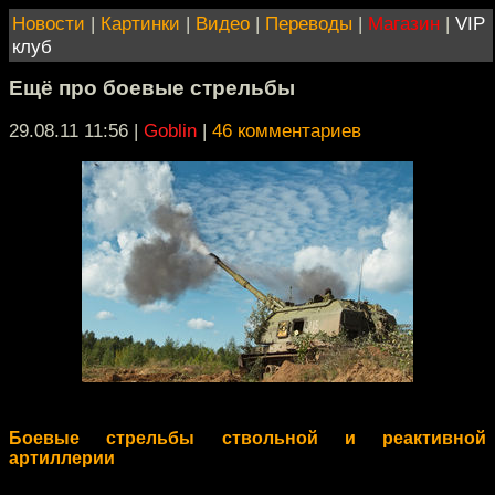
Новости
|
Картинки
|
Видео
|
Переводы
|
Магазин
|
VIP
клуб
Ещё про боевые стрельбы
29.08.11 11:56
|
Goblin
|
46 комментариев
Боевые стрельбы ствольной и реактивной
артиллерии