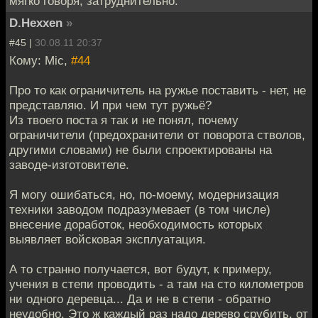
мягко говоря, затруднительно.
D.Hexxen
»
#45 |
30.08.11 20:37
Кому: Mic,
#44
Про то как ограничитель на ружье поставить - нет, не
представляю. И при чем тут ружьё?
Из твоего поста я так и не понял, почему
ограничители (предохранители от поворота стволов,
другими словами) не были спроектированы на
заводе-изготовителе.
Я могу ошибаться, но, по-моему, модернизация
техники заводом подразумевает (в том числе)
внесение доработок, необходимость которых
выявляет войсковая эксплуатация.
А то странно получается, вот будут, к примеру,
учения в степи проводить - а там на сто километров
ни одного деревца... Да и не в степи - обратно
неудобно. Это ж каждый раз надо дерево срубить, от