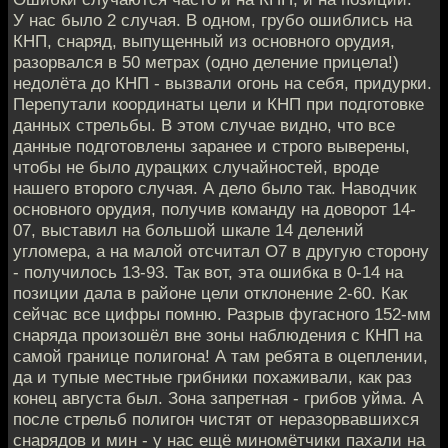
У нас было 2 случая. В одном, грубо ошиблись на
КНП, снаряд, выпущенный из основного орудия,
разорвался в 50 метрах (одно деление прицела!)
недолёта до КНП - вызвали огонь на себя, придурки.
Перепутали координаты цели и КНП при подготовке
данных стрельбы. В этом случае видно, что все
данные подготовлены заранее и строго выверены,
чтобы не было дурацких случайностей, вроде
нашего второго случая. А дело было так. Наводчик
основного орудия, получив команду на доворот 14-
07, выставил на большой шкале 14 делений
угломера, а на малой отсчитал О7 в другую сторону
- получилось 13-93. Так вот, эта ошибка в 0-14 на
позиции дала в районе цели отклонение 2-60. Как
сейчас все цифры помню. Разрыв фугасного 152-мм
снаряда произошёл вне зоны наблюдения с КНП на
самой границе полигона! А там ребята в оцеплении,
да и тупые местные грибники похаживали, как раз
конец августа был. Зона запретная - грибов уйма. А
после стрельб полигон чистят от неразорвавшихся
снарядов и мин - у нас ещё миномётчики пахали на