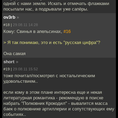
одной с нами земле. Искать и отмечать флажками
посылали нас, а подрывали уже сапёры.
ov3rb
»
#18 |
29.08.11 14:28
Кому: Свинья в апельсинах,
#16
> Я так понимаю, это и есть "русская цифра"?
Она самая
short
»
#19 |
29.08.11 15:52
тоже почитал/посмотрел с ностальгическим
удовольствием..
если кому в этом плане интересна еще и некая
литературная романтика - рекомендую в поиске
набрать "Полковник Крокодил" - вывалится масса
баек о полковнике артиллерии и сопутствующих ему
событиях..