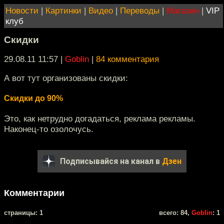
Новости
|
Картинки
|
Видео
|
Переводы
|
Магазин
|
VIP
клуб
Скидки
29.08.11 11:57
|
Goblin
|
84 комментария
А вот тут организованы скидки:
Скидки до 90%
Это, как нетрудно догадаться, реклама рекламы.
Наконец-то озолочусь.
Подписывайся на канал в
Дзен
Комментарии
cтраницы: 1
всего: 84,
Goblin
: 1