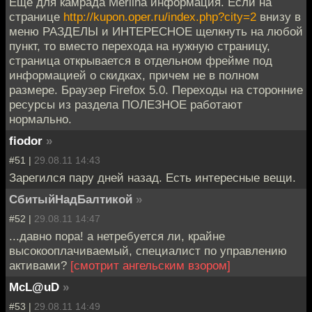
Еще для камрада Merlina информация. Если на
странице
http://kupon.oper.ru/index.php?city=2
внизу в
меню РАЗДЕЛЫ и ИНТЕРЕСНОЕ щелкнуть на любой
пункт, то вместо перехода на нужную страницу,
страница открывается в отдельном фрейме под
информацией о скидках, причем не в полном
размере. Браузер Firefox 5.0. Переходы на сторонние
ресурсы из раздела ПОЛЕЗНОЕ работают
нормально.
fiodor
»
#51 |
29.08.11 14:43
Зарегился пару дней назад. Есть интересные вещи.
СбитыйНадБалтикой
»
#52 |
29.08.11 14:47
...давно пора! а нетребуется ли, крайне
высокооплачиваемый, специалист по управлению
активами?
[смотрит ангельским взором]
McL@uD
»
#53 |
29.08.11 14:49