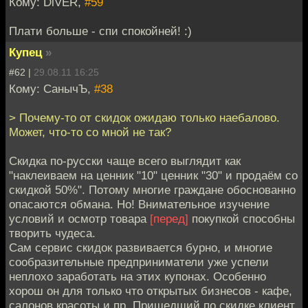
Кому: DiVER,
#59
Плати больше - спи спокойней! :)
Купец
»
#62 |
29.08.11 16:25
Кому: СанычЪ,
#38
> Почему-то от скидок ожидаю только наебалово.
Может, что-то со мной не так?
Скидка по-русски чаще всего выглядит как
"наклеиваем на ценник "10" ценник "30" и продаём со
скидкой 50%". Потому многие граждане обоснованно
опасаются обмана. Но! Внимательное изучение
условий и осмотр товара
[перед]
покупкой способны
творить чудеса.
Сам сервис скидок развивается бурно, и многие
сообразительные предприниматели уже успели
неплохо заработать на этих купонах. Особенно
хорош он для только что открытых бизнесов - кафе,
салонов красоты и пр. Пришедший по скидке клиент