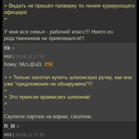
> Видать не прошёл проверку по линии курирующего
офицера!
>
У мня вся семья - рабочий класс!!! Никто из
родственников не привлекался!!!
tlk
»
#68 |
29.08.11 17:19
Кому: McL@uD,
#58
> > Только захотел купить шпионскую ручку, как она
уже "предложение не обнаружено"!!!
>
> Это происки вражеских шпионов!
>
Скупили партию на корню, сволочи.
R_M
»
#69 |
29.08.11 17:51