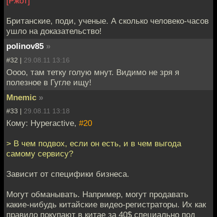
[Ржот]
Британские, поди, ученые. А сколько человеко-часов
ушло на доказательство!
polinov85
»
#32 |
29.08.11 13:16
Оооо, там тетку голую мнут. Видимо не зря я
полезное в Гугле ищу!
Mnemic
»
#33 |
29.08.11 13:18
Кому: Hyperactive,
#20
> В чем подвох, если он есть, и в чем выгода
самому сервису?
Зависит от специфики бизнеса.
Могут обманывать. Например, могут продавать
какие-нибудь китайские видео-регистраторы. Их как
правило покупают в китае за 40$ специально под