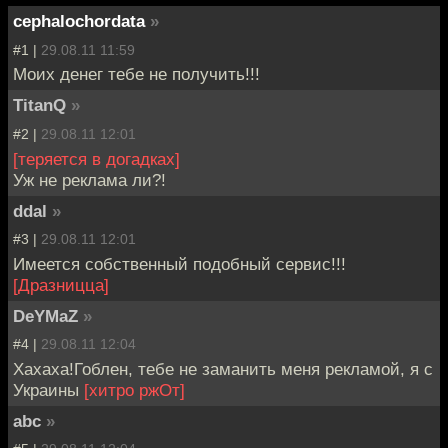
cephalochordata
»
#1 |
29.08.11 11:59
Моих денег тебе не получить!!!
TitanQ
»
#2 |
29.08.11 12:01
[теряется в догадках]
Уж не реклама ли?!
ddal
»
#3 |
29.08.11 12:01
Имеется собственный подобный сервис!!!
[Дразницца]
DeYMaZ
»
#4 |
29.08.11 12:04
Хахаха!Гоблен, тебе не заманить меня рекламой, я c
Украины
[хитро ржОт]
abc
»