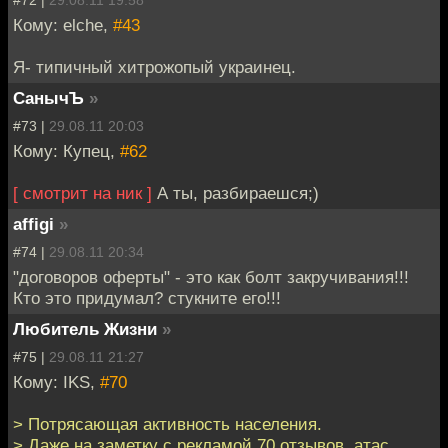
#72 |
29.08.11 19:58
Кому: elche,
#43
Я- типичный хитрожопый украинец.
СанычЪ
»
#73 |
29.08.11 20:03
Кому: Купец,
#62
[ смотрит на ник ]
А ты, разбираешся;)
affigi
»
#74 |
29.08.11 20:34
"договоров оферты" - это как болт закручивания!!!
Кто это придумал? стукните его!!!
Любитель Жизни
»
#75 |
29.08.11 21:27
Кому: IKS,
#70
> Потрясающая активность населения.
> Даже на заметку с рекламой 70 отзывов. атас...