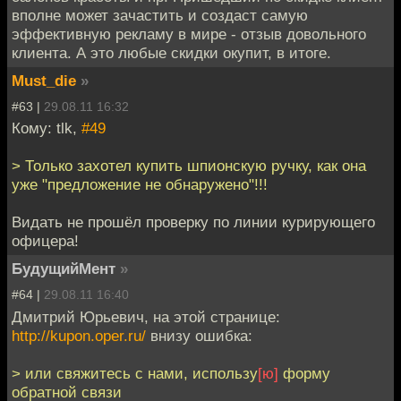
вполне может зачастить и создаст самую
эффективную рекламу в мире - отзыв довольного
клиента. А это любые скидки окупит, в итоге.
Must_die
»
#63 |
29.08.11 16:32
Кому: tlk,
#49
> Только захотел купить шпионскую ручку, как она
уже "предложение не обнаружено"!!!
Видать не прошёл проверку по линии курирующего
офицера!
БудущийМент
»
#64 |
29.08.11 16:40
Дмитрий Юрьевич, на этой странице:
http://kupon.oper.ru/
внизу ошибка:
> или свяжитесь с нами, использу
[ю]
форму
обратной связи