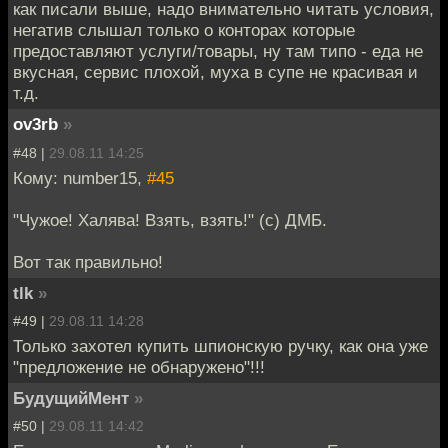
как писали выше, надо внимательно читать условия,
негатив слышал только о конторах которые
предоставляют услуги/товары, ну там типо - еда не
вкусная, сервис плохой, муха в супе не красивая и
т.д.
ov3rb
»
#48 |
29.08.11 14:25
Кому: number15,
#45
"Чужое! Халява! Взять, взять!" (с) ДМБ.
Вот так правильно!
tlk
»
#49 |
29.08.11 14:28
Только захотел купить шпионскую ручку, как она уже
"предложение не обнаружено"!!!
БудущийМент
»
#50 |
29.08.11 14:42