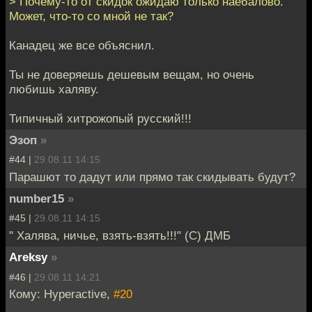
> Почему-то от скидок ожидаю только наебалово.
Может, что-то со мной не так?
Канадец же все объяснил.
Ты не доверяешь дешевым вещам, но очень
любишь халяву.
Типичный хитрожопый русский!!!
Эзоп
»
#44 |
29.08.11 14:15
Парашют то дадут или прямо так скидывать будут?
number15
»
#45 |
29.08.11 14:15
" Халява, ничье, взять-взять!!!" (С) ДМБ
Areksy
»
#46 |
29.08.11 14:21
Кому: Hyperactive,
#20