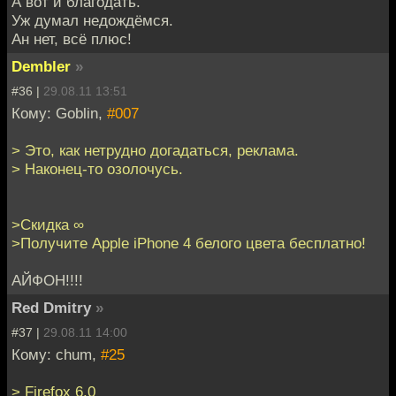
А вот и благодать.
Уж думал недождёмся.
Ан нет, всё плюс!
Dembler
»
#36 |
29.08.11 13:51
Кому: Goblin,
#007
> Это, как нетрудно догадаться, реклама.
> Наконец-то озолочусь.
>Скидка ∞
>Получите Apple iPhone 4 белого цвета бесплатно!
АЙФОН!!!!
Red Dmitry
»
#37 |
29.08.11 14:00
Кому: chum,
#25
> Firefox 6.0