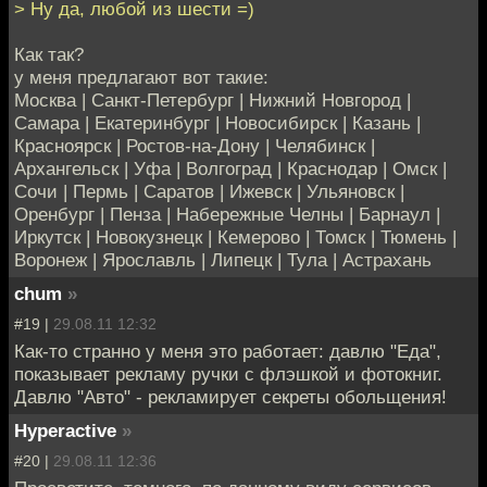
> Ну да, любой из шести =)
Как так?
у меня предлагают вот такие:
Москва | Санкт-Петербург | Нижний Новгород |
Самара | Екатеринбург | Новосибирск | Казань |
Красноярск | Ростов-на-Дону | Челябинск |
Архангельск | Уфа | Волгоград | Краснодар | Омск |
Сочи | Пермь | Саратов | Ижевск | Ульяновск |
Оренбург | Пенза | Набережные Челны | Барнаул |
Иркутск | Новокузнецк | Кемерово | Томск | Тюмень |
Воронеж | Ярославль | Липецк | Тула | Астрахань
chum
»
#19 |
29.08.11 12:32
Как-то странно у меня это работает: давлю "Еда",
показывает рекламу ручки с флэшкой и фотокниг.
Давлю "Авто" - рекламирует секреты обольщения!
Hyperactive
»
#20 |
29.08.11 12:36