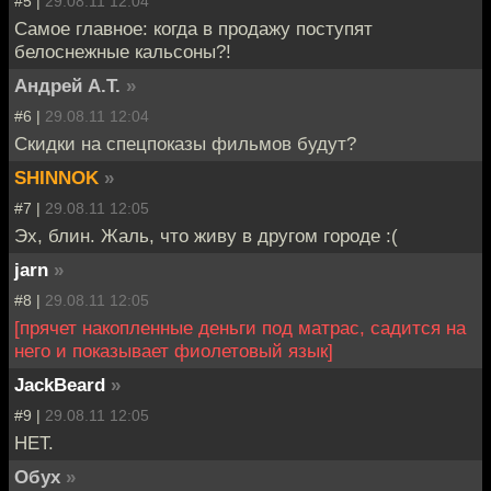
#5 |
29.08.11 12:04
Самое главное: когда в продажу поступят
белоснежные кальсоны?!
Андрей А.Т.
»
#6 |
29.08.11 12:04
Скидки на спецпоказы фильмов будут?
SHINNOK
»
#7 |
29.08.11 12:05
Эх, блин. Жаль, что живу в другом городе :(
jarn
»
#8 |
29.08.11 12:05
[прячет накопленные деньги под матрас, садится на
него и показывает фиолетовый язык]
JackBeard
»
#9 |
29.08.11 12:05
НЕТ.
Обух
»