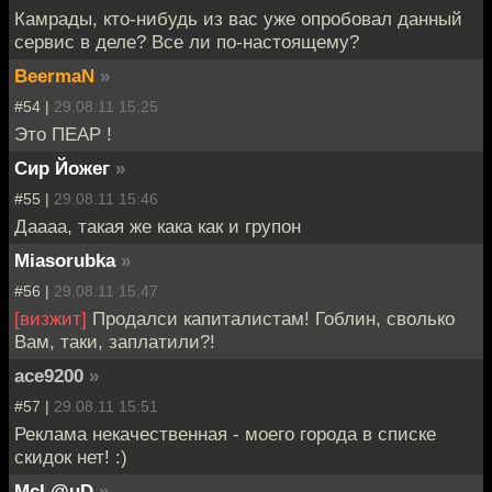
Камрады, кто-нибудь из вас уже опробовал данный
сервис в деле? Все ли по-настоящему?
BeermaN
»
#54 |
29.08.11 15:25
Это ПЕАР !
Сир Йожег
»
#55 |
29.08.11 15:46
Даааа, такая же кака как и групон
Miasorubka
»
#56 |
29.08.11 15:47
[визжит]
Продалси капиталистам! Гоблин, сволько
Вам, таки, заплатили?!
ace9200
»
#57 |
29.08.11 15:51
Реклама некачественная - моего города в списке
скидок нет! :)
McL@uD
»