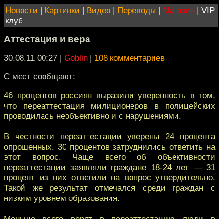
Новости
|
Картинки
|
Видео
|
Переводы
|
Магазин
|
VIP
клуб
Аттестация и вера
30.08.11 00:27
|
Goblin
|
108 комментариев
С мест сообщают:
46 процентов россиян выразили уверенность в том,
что переаттестация милиционеров в полицейских
проводилась необъективно и с нарушениями.
В честности переаттестации уверены 24 процента
опрошенных. 30 процентов затруднились ответить на
этот вопрос. Чаще всего об объективности
переаттестации заявляли граждане 18-24 лет — 31
процент из них ответили на вопрос утвердительно.
Такой же результат отмечался среди граждан с
низким уровнем образования.
Меньше всего верят в переаттестацию люди в