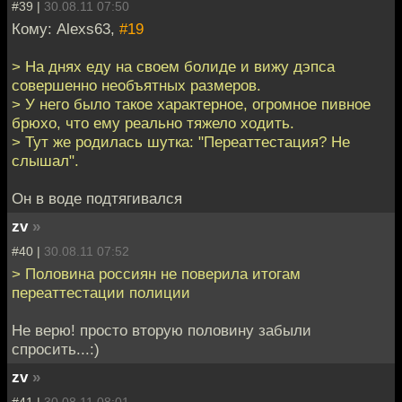
#39 |
30.08.11 07:50
Кому: Alexs63,
#19
> На днях еду на своем болиде и вижу дэпса
совершенно необъятных размеров.
> У него было такое характерное, огромное пивное
брюхо, что ему реально тяжело ходить.
> Тут же родилась шутка: "Переаттестация? Не
слышал".
Он в воде подтягивался
zv
»
#40 |
30.08.11 07:52
> Половина россиян не поверила итогам
переаттестации полиции
Не верю! просто вторую половину забыли
спросить...:)
zv
»
#41 |
30.08.11 08:01