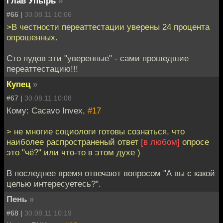
Глав Упырь
»
#66 |
30.08.11 10:06
>В честности переаттестации уверены 24 процента
опрошенных.
Сто пудов эти "уверенные" - сами прошедшие
переаттестацию!!!
Купец
»
#67 |
30.08.11 10:08
Кому: Cacavo Invex,
#17
> не многие социологи готовы сознаться, что
наиболее распространеный ответ
[в любом]
опросе
это "чё?" или что-то в этом духе )
В последнее время отвечают вопросом "А вы с какой
целью интересуетесь?".
Пень
»
#68 |
30.08.11 10:19