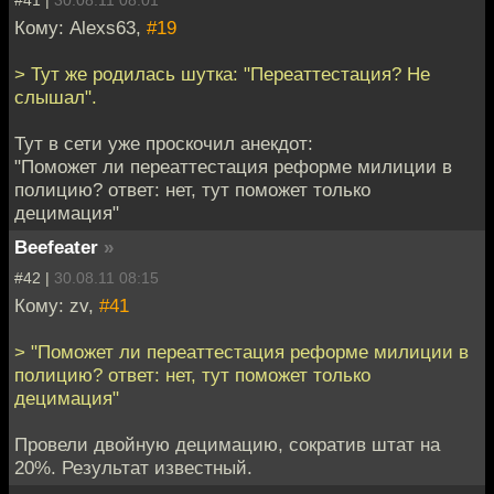
Кому: Alexs63,
#19
> Тут же родилась шутка: "Переаттестация? Не
слышал".
Тут в сети уже проскочил анекдот:
"Поможет ли переаттестация реформе милиции в
полицию? ответ: нет, тут поможет только
децимация"
Beefeater
»
#42 |
30.08.11 08:15
Кому: zv,
#41
> "Поможет ли переаттестация реформе милиции в
полицию? ответ: нет, тут поможет только
децимация"
Провели двойную децимацию, сократив штат на
20%. Результат известный.