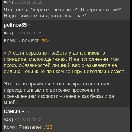
#44 |
30.08.11 08:18
Что ещё за "верите - не верите". В церкви что ли?
Надо: "имеете ли доказательства?"
polinov85
»
#45 |
30.08.11 08:25
Кому: CheKisst,
#43
> А если серьезно - работа у дэпэсников, в
принципе, малоподвижная. И на исполнении ими
проф. обязанностей лишний вес сказывается не
сильно - они ж не пешком за нарушителями бегают.
Это ты погорячился, я вот на красный сигнал
переезд пьяным по встречке проскочил с
превышением скорости - знаешь как бежали за
мной!
СанычЪ
»
#46 |
30.08.11 08:32
Кому: Firestarter,
#23