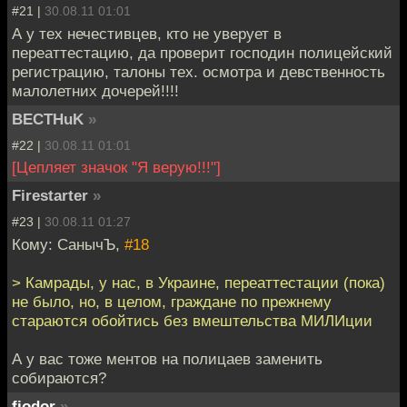
#21 |
30.08.11 01:01
А у тех нечестивцев, кто не уверует в
переаттестацию, да проверит господин полицейский
регистрацию, талоны тех. осмотра и девственность
малолетних дочерей!!!!
BECTHuK
»
#22 |
30.08.11 01:01
[Цепляет значок "Я верую!!!"]
Firestarter
»
#23 |
30.08.11 01:27
Кому: СанычЪ,
#18
> Камрады, у нас, в Украине, переаттестации (пока)
не было, но, в целом, граждане по прежнему
стараются обойтись без вмештельства МИЛИции
А у вас тоже ментов на полицаев заменить
собираются?
fiodor
»