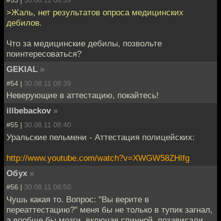
#53 |
30.08.11 08:39
>Жаль, нет результатов опроса медицинских
дебилов.
Что за медицинские дебилы, позвольте
поинтересоваться?
GEKIAL
»
#54 |
30.08.11 08:39
Неверующие в аттестацию, покайтесь!
illbebackov
»
#55 |
30.08.11 08:40
Уральские пельмени - Аттестация полицейских:
http://www.youtube.com/watch?v=XWGW58ZHIfg
Обух
»
#56 |
30.08.11 08:50
Чушь какая то. Вопрос: "Вы верите в
переаттестацию?" меня бы не только в тупик загнал,
а вообще бы мозги, включая спинной, позависали.