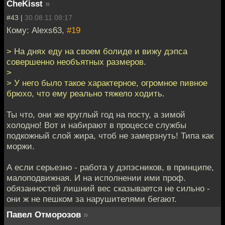
CheKisst
»
#43 |
30.08.11 08:17
Кому: Alexs63,
#19
> На днях еду на своем болиде и вижу дэпса
совершенно необъятных размеров.
>
> У него было такое характерное, огромное пивное
брюхо, что ему реально тяжело ходить.
Ты что, они же круглый год на посту, а зимой
холодно! Вот и набирают в процессе службы
подкожный слой жира, чтоб не замерзнуть! Типа как
моржи.
А если серьезно - работа у дэпэсников, в принципе,
малоподвижная. И на исполнении ими проф.
обязанностей лишний вес сказывается не сильно -
они ж не пешком за нарушителями бегают.
Павел Отморозов
»