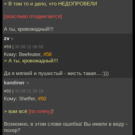
> В том то и дело, что НЕДОПРОВЕЛИ
[опасливо отодвигается]
А ты, кровожадный!!!
zv
»
#59 |
30.08.11 08:58
Кому: Beefeater,
#58
> А ты, кровожадный!!!
Да я мягкий и пушистый - жисть такая....:)))
kandiner
»
#60 |
30.08.11 09:18
Кому: Sheffer,
#50
> вам всё
[по плечу]
!
Возможно, в этом слове ошибка! Вы имели в виду -
похер?