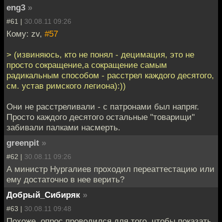
eng3
»
#61 |
30.08.11 09:26
Кому: zv,
#57
> (извиняюсь, кто не понял - децимация, это не
просто сокращение,а сокращение самым
радикальным способом - расстрел каждого десятого,
см. устав римского легиона):))
Они не расстреливали - с патронами был напряг.
Просто каждого десятого остальные "товарищи"
забивали палками насмерть.
greenpit
»
#62 |
30.08.11 09:26
А министр Нургалиев проходил переаттестацию или
ему достаточно в нее верить?
Добрый_Сибиряк
»
#63 |
30.08.11 09:48
Похоже, опрос проводился для того, чтобы показать