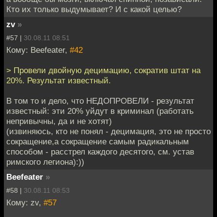
Кто их только выдумывает? И с какой целью?
zv
»
#57 |
30.08.11 08:51
Кому: Beefeater,
#42
> Провели двойную децимацию, сократив штат на
20%. Результат известный.
В том то и дело, что НЕДОПРОВЕЛИ - результат
известный: эти 20% уйдут в криминал (работать
непривычны, да и не хотят)
(извиняюсь, кто не понял - децимация, это не просто
сокращение,а сокращение самым радикальным
способом - расстрел каждого десятого, см. устав
римского легиона):))
Beefeater
»
#58 |
30.08.11 08:53
Кому: zv,
#57