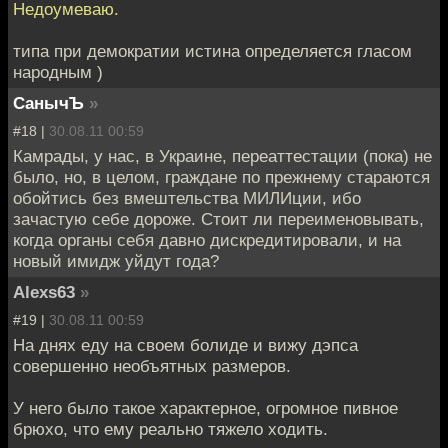
Недоумеваю.
типа при демократии истина определяется гласом
народным )
СанычЪ
»
#18 |
30.08.11 00:59
Камрады, у нас, в Украине, переаттестации (пока) не
было, но, в целом, граждане по прежнему стараются
обойтись без вмештельства МИЛИции, ибо
зачастую себе дороже. Стоит ли переименовывать,
когда органы себя давно дискредитировали, и на
новый имидж уйдут года?
Alexs63
»
#19 |
30.08.11 00:59
На днях еду на своем болиде и вижу дэпса
совершенно необъятных размеров.
У него было такое характерное, огромное пивное
брюхо, что ему реально тяжело ходить.