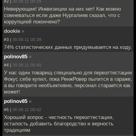
#2 |
30.08.11 00:39
Неверующие! Инквизиции на них нет! Как можно
сомневаться если даже Нургалиев сказал, что с
коррупцией покончено?
dookie
»
#3 |
30.08.11 00:39
74% статистических данных придумывается на ходу.
polinov85
»
#4 |
30.08.11 00:40
У нас один товарищ специально для переаттестации
Фокус себе купил, пока РенжРовер пылится в гараже,
а вы говорите необъективно, персонал старается как
может!
polinov85
»
#5 |
30.08.11 00:42
Хороший вопрос - честность переаттестации,
осталость добавить благородство и верность
традициям