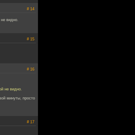
# 14
 не видно.
# 15
# 16
ой не видно.
вой минуты, просто
# 17