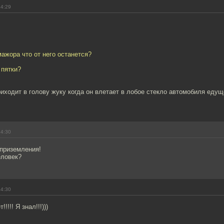
14:29
ажора что от него останется?
 пятки?
риходит в голову жуку когда он влетает в лобое стекло автомобиля едущ
14:30
 приземления!
еловек?
14:30
!!! Я знал!!!)))