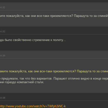
14:32
те пожалуйста, как они все-таки приземляются? Парашута то за спиной
14:32
да было свойственно стремление к полету...
14:36
жите пожалуйста, как они все-таки приземляются? Парашута то за спин
 придумали, так что без вариантов. Парашют отлично видно в конце пер
они гораздо компактней стали.
14:38
http://www.youtube.com/watch?v=TWfph3iNC-k