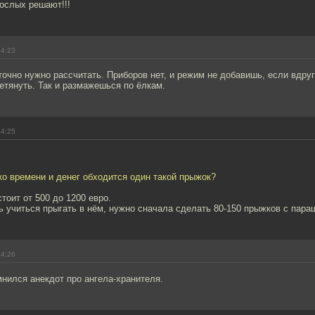
ослых решают!!!
14:23
 точно нужно рассчитать. Приборов нет, и режим не добавишь, если вдруг
ретянуть. Так и размажешься по ёлкам.
14:25
ко времени и денег обходится один такой прыжок?
стоит от 500 до 1200 евро.
 учиться прыгать в нём, нужно сначала сделать 80-150 прыжков с пара
14:26
нился анекдот про ангела-хранителя.