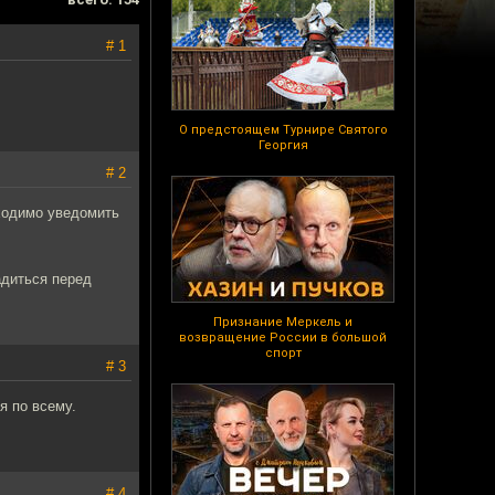
# 1
О предстоящем Турнире Святого
Георгия
# 2
бходимо уведомить
адиться перед
Признание Меркель и
возвращение России в большой
спорт
# 3
я по всему.
# 4