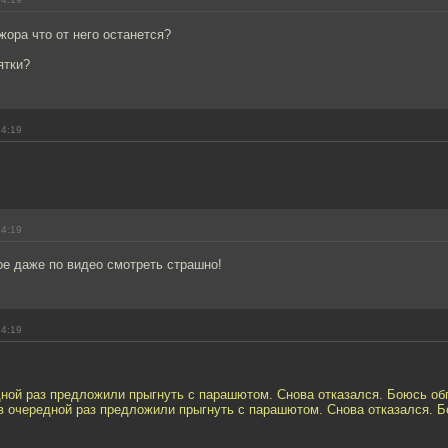
ора что от него останется?
ятки?
14:19
14:19
ое даже по видео смотреть страшно!
14:19
дной раз предложили прыгнуть с парашютом. Снова отказался. Боюсь об
в очередной раз предложили прыгнуть с парашютом. Снова отказался. Б