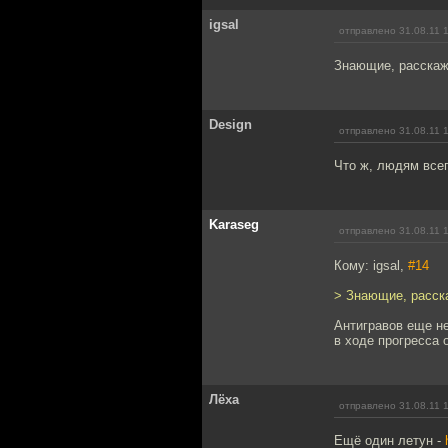
igsal
отправлено 31.08.11 
Знающие, расскажи
Design
отправлено 31.08.11 
Что ж, людям всег
Karaseg
отправлено 31.08.11 
Кому: igsal,
#14
> Знающие, расска
Антигравов еще не
в ходе прогресса 
Лёха
отправлено 31.08.11 
Ещё один летун -