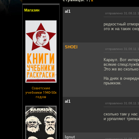
Магазин
al1
отправлено 31.08.11 
редкостный отморо
это ж на таких ско
SHOEI
отправлено 31.08.11 
Караул. Вот интер
всякие спецслужбы
Это же во сколько
На днях в очеред
прыжком.
Советские
учебники 1940-50х
годов
al1
отправлено 31.08.11 
сколько там у нас
и урпаляют тряпка
Ignut
отправлено 31.08.11 