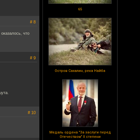
65
# 8
 оказалось, что
# 9
Остров Сахалин, река Найба
шута.
# 10
Медаль ордена "За заслуги перед
Отечеством" II степени