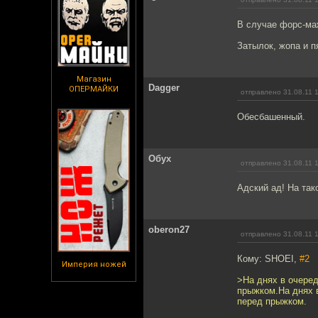
В случае форс-маж
Затылок, жопа и п
Магазин
Dagger
ОПЕРМАЙКИ
отправлено 31.08.11 
Обесбашенный.
Обух
отправлено 31.08.11 
Адский ад! На так
oberon27
отправлено 31.08.11 
Кому: SHOEI,
#2
Империя ножей
>На днях в очере
прыжком.На днях 
перед прыжком.