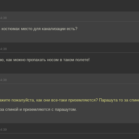
14:38
в костюмах место для канализации есть?
14:38
ляю, как можно пропахать носом в таком полете!
14:38
жите пожалуйста, как они все-таки приземляются? Парашута то за спин
за спиной и приземляются с парашутом.
14:39