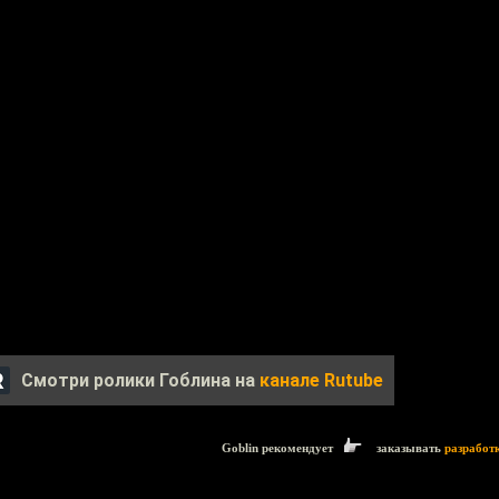
Смотри ролики Гоблина на
канале Rutube
Goblin рекомендует
заказывать
разработ