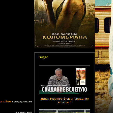
Видео
Дядя Вова про фильм "Свидание
ку сайтов
в megagroup.ru
вслепую"
всего: 154