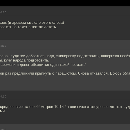
14:10
зок (в хрошем смысле этого слова)
ростях на таких высотах летать..
14:12
есно - туда же добраться надо, экипировку подготовить, наверняка нео
, кучу народа подготовить.
 времени и денег обходится один такой прыжок?
ной раз предложили прыгнуть с парашютом. Снова отказался. Боюсь обг
14:16
 средняя высота елки? метров 10-15? а они ниже этогоуровня летают суд
ми.
14:19