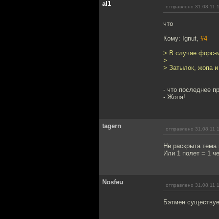
al1
отправлено 31.08.11 
что
Кому: Ignut,
#4
> В случае форс-м
>
> Затылок, жопа и
- что последнее п
- Жопа!
tagern
отправлено 31.08.11 
Не раскрыта тема
Или 1 полет = 1 ч
Nosfeu
отправлено 31.08.11 
Бэтмен существует!!