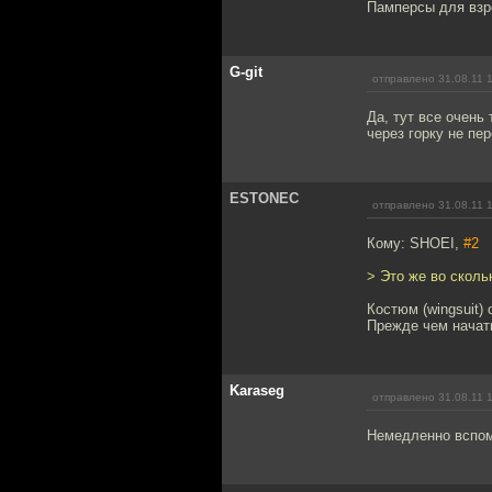
Памперсы для взр
G-git
отправлено 31.08.11 
Да, тут все очень
через горку не пе
ESTONEC
отправлено 31.08.11 
Кому: SHOEI,
#2
> Это же во сколь
Костюм (wingsuit) 
Прежде чем начать
Karaseg
отправлено 31.08.11 
Немедленно вспом