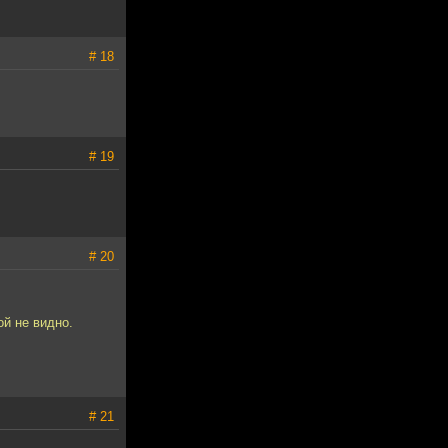
# 18
# 19
# 20
ой не видно.
# 21