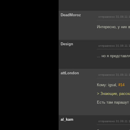
DeadMoroz
отправлено 31.08.11 
Интересно, у них 
Design
отправлено 31.08.11 
... но я представ
attLondon
отправлено 31.08.11 
Кому: igsal,
#14
> Знающие, расска
Есть там парашут 
al_kam
отправлено 31.08.11 