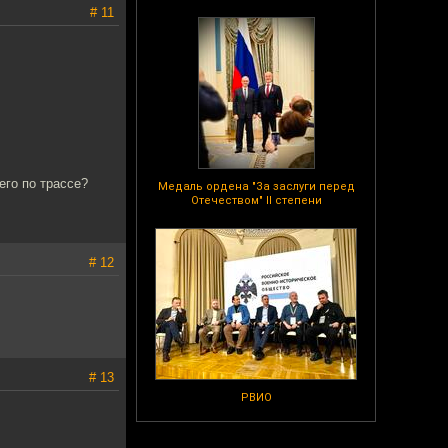
# 11
его по трассе?
Медаль ордена "За заслуги перед
Отечеством" II степени
# 12
# 13
РВИО