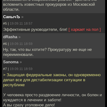
вспомнить известных прокуроров из Московской
области.
СанычЪ
»
#5 |
19.09.11 18:57
Эффективные руководители, бля!
[ харкает на пол ]
dRasha
»
#6 |
19.09.11 18:59
Ну, так, что вы хотите? Прокуратуру же еще не
переименовали.
Sanoma
»
#7 |
19.09.11 18:59
> Защищая федеральные законы, он одновременно
делал все для дестабилизации ситуации в
республике
У человека просто раздвоение личности, он болен и
нуждается в лечении и заботе!
А вы сразу уголовное дело!