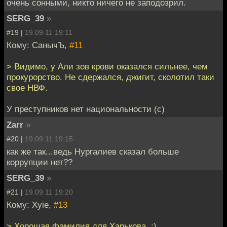
очень сонными, никто ничего не заподозрил.
SERG_39
»
#19 |
19.09.11 19:11
Кому: СанычЪ,
#11
> Видимо, у Али зов крови оказался сильнее, чем
прокурорство. Не сдержался, джигит, сколотил таки
свое НВФ.
У преступников нет национальности (с)
Zarr
»
#20 |
19.09.11 19:15
как же так...ведь Нургалиев сказал больше
коррупции нет??
SERG_39
»
#21 |
19.09.11 19:20
Кому: Xyie,
#13
> Хорошая фамилия для Харькова. :)