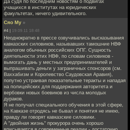
Да судя по последним новостям о подвигах
учащихся в институтах на юридических
факультетах, ничего удивительного.
Сяо Му
»
#4 |
19.09.11 18:48
Неоднократно в прессе озвучивались высказывания
кавказских силовиков, называвших тамошние НВФ
аналогом обычных российских ОПГ. Сущность
деятельности этих НВФ, по словам силовиков -
вымогать дань у местных предпринимателей и
выпрашивать деньги у заграничных спонсоров (см.
Ваххабизм и Королевство Саудовская Аравия),
попутно устраивая показательные теракты и нападая
на полицейских для поддержания авторитета и
вербовки новых боевиков из числа молодых
дураков.
Я не получал специального обучения в этой сфере,
на Кавказе отродясь не бывал и понятия не имею,
правду ли говорят кавказские силовики.
А "двойная жизнь" прокурора очень хорошо
вписывается в современные реалии - достаточно