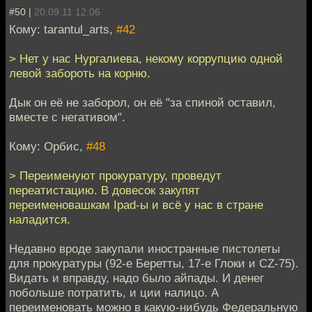
#50 |
20.09.11 12:06
Кому: tarantul_arts,
#42
> Нет у нас Нургалиева, некому коррупцию одной
левой забороть на корню.
Дык он её не заборол, он её "за спиной оставил,
вместе с негативом".
Кому: Орбис,
#48
> Переименуют прокуратуру, проведут
переатистацию. В довесок закупят
переименовашкам Ipad-ы и всё у нас в стране
наладится.
Недавно вроде закупали иностранные пистолеты
для прокуратуры (92-е Беретты, 17-е Глоки и CZ-75).
Видать и вправду, надо было айпады. И денег
побольше потратить, и ции налицо. А
переименовать можно в какую-нибудь Федеральную