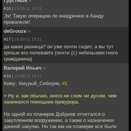
Грустный
»
#16 |
19.09.11 19:11
Эх! Такую операцию по внедрению в банду
провалили!
deGrooze
»
#17 |
19.09.11 19:11
да какая разница? он уже почти сидит, а вы тут
грязью его поливаете (почти (с) небезызвестного
гражданина)
Валерий Ильич
»
#18 |
19.09.11 19:11
Кому: Хмурый_Сибиряк,
#1
> Ну и, как обычно, никто ни сном ни духом, чем
занимался помощник прокурора.
На одной из планерок Добриев отчитался о
закупленном вооружении, а также о назначении
данной закупки. Но так как на планерке все были