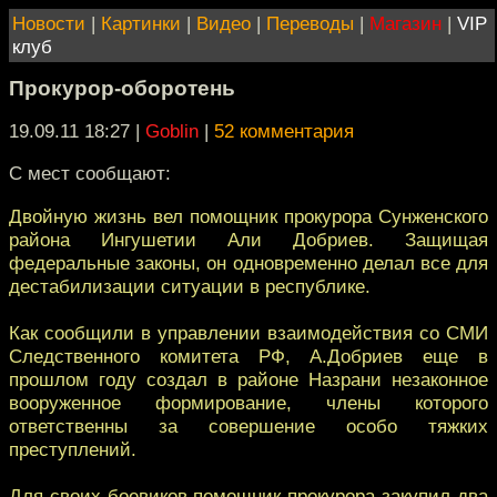
Новости
|
Картинки
|
Видео
|
Переводы
|
Магазин
|
VIP
клуб
Прокурор-оборотень
19.09.11 18:27
|
Goblin
|
52 комментария
С мест сообщают:
Двойную жизнь вел помощник прокурора Сунженского
района Ингушетии Али Добриев. Защищая
федеральные законы, он одновременно делал все для
дестабилизации ситуации в республике.
Как сообщили в управлении взаимодействия со СМИ
Следственного комитета РФ, А.Добриев еще в
прошлом году создал в районе Назрани незаконное
вооруженное формирование, члены которого
ответственны за совершение особо тяжких
преступлений.
Для своих боевиков помощник прокурора закупил два