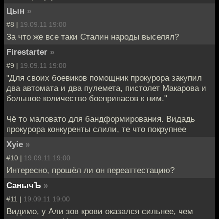
Цын
»
#8 |
19.09.11 19:00
За что же все таки Сталин народы выселял?
Firestarter
»
#9 |
19.09.11 19:00
"Для своих боевиков помощник прокурора закупил
два автомата и два пулемета, пистолет Макарова и
большое количество боеприпасов к ним."
Чё то маловато для бандформирования. Видадь
прокурора конкуренты слили, те что покрупнее
Xyie
»
#10 |
19.09.11 19:00
Интересно, прошёл ли он переаттестацию?
СанычЪ
»
#11 |
19.09.11 19:00
Видимо, у Али зов крови оказался сильнее, чем