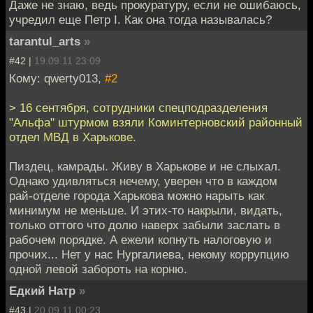
Даже не знаю, ведь прокуратуру, если не ошибаюсь,
учредил еще Петр I. Как она тогда называлась?
tarantul_arts
»
#42 |
19.09.11 23:09
Кому: qwerty013,
#2
> 16 сентября, сотрудники спецподразделения
"Альфа" штурмом взяли Коминтерновский районный
отдел МВД в Харькове.
Пиздец, камрады. Живу в Харькове и не слыхал.
Однако удивляться нечему, уверен что в каждом
рай-отделе города Харькова можно нарыть как
минимум не меньше. И этих-то накрыли, видать,
только оттого что долю наверх забыли заслать в
рабочем порядке. А ежели копнуть налоговую и
прочих... Нет у нас Нургалиева, некому коррупцию
одной левой забороть на корню.
Едкий Натр
»
#43 |
20.09.11 00:23