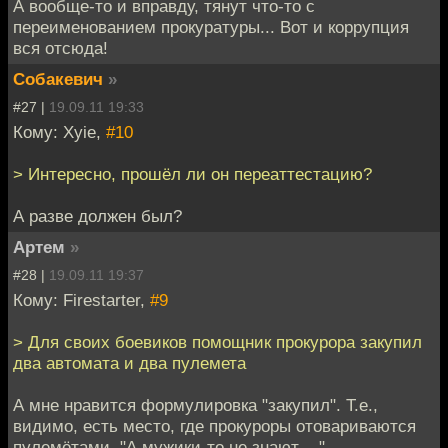
А вообще-то и вправду, тянут что-то с
переименованием прокуратуры... Вот и коррупция
вся отсюда!
Собакевич
»
#27 |
19.09.11 19:33
Кому: Xyie,
#10
> Интересно, прошёл ли он переаттестацию?
А разве должен был?
Артем
»
#28 |
19.09.11 19:37
Кому: Firestarter,
#9
> Для своих боевиков помощник прокурора закупил
два автомата и два пулемета
А мне нравится формулировка "закупил". Т.е.,
видимо, есть место, где прокуроры отовариваются
пулемётами. "А мужики-то не знают ..."