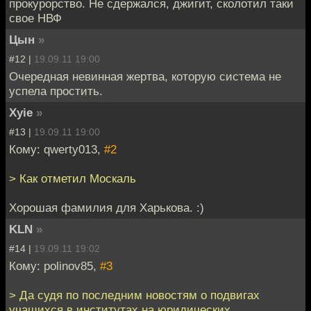
прокурорство. Не сдержался, джигит, сколотил таки
свое НВФ
Цын
»
#12 |
19.09.11 19:00
Очередная невинная жертва, которую система не
успела простить.
Xyie
»
#13 |
19.09.11 19:00
Кому: qwerty013,
#2
> Как отметил Москаль
Хорошая фамилия для Харькова. :)
KLN
»
#14 |
19.09.11 19:02
Кому: polinov85,
#3
> Да судя по последним новостям о подвигах
учащихся в институтах на юридических