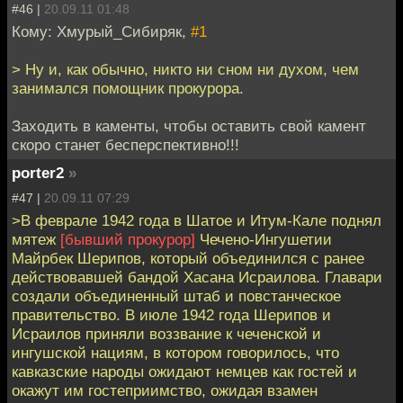
#46 |
20.09.11 01:48
Кому: Хмурый_Сибиряк,
#1
> Ну и, как обычно, никто ни сном ни духом, чем
занимался помощник прокурора.
Заходить в каменты, чтобы оставить свой камент
скоро станет бесперспективно!!!
porter2
»
#47 |
20.09.11 07:29
>В феврале 1942 года в Шатое и Итум-Кале поднял
мятеж
[бывший прокурор]
Чечено-Ингушетии
Майрбек Шерипов, который объединился с ранее
действовавшей бандой Хасана Исраилова. Главари
создали объединенный штаб и повстанческое
правительство. В июле 1942 года Шерипов и
Исраилов приняли воззвание к чеченской и
ингушской нациям, в котором говорилось, что
кавказские народы ожидают немцев как гостей и
окажут им гостеприимство, ожидая взамен