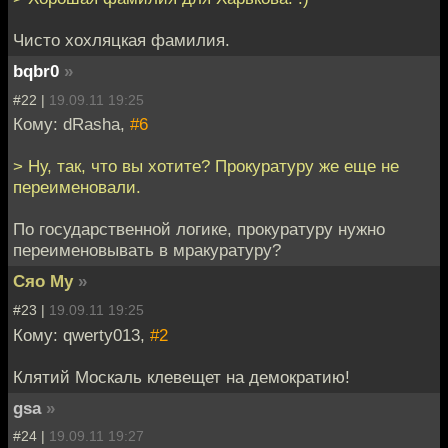
Чисто хохляцкая фамилия.
bqbr0
»
#22 |
19.09.11 19:25
Кому: dRasha,
#6
> Ну, так, что вы хотите? Прокуратуру же еще не
переименовали.
По государственной логике, прокуратуру нужно
переименовывать в мракуратуру?
Сяо Му
»
#23 |
19.09.11 19:25
Кому: qwerty013,
#2
Клятий Москаль клевещет на демократию!
gsa
»
#24 |
19.09.11 19:27