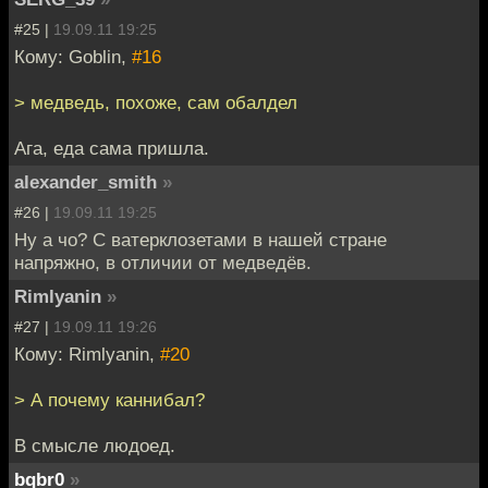
#25 |
19.09.11 19:25
Кому: Goblin,
#16
> медведь, похоже, сам обалдел
Ага, еда сама пришла.
alexander_smith
»
#26 |
19.09.11 19:25
Ну а чо? С ватерклозетами в нашей стране
напряжно, в отличии от медведёв.
Rimlyanin
»
#27 |
19.09.11 19:26
Кому: Rimlyanin,
#20
> А почему каннибал?
В смысле людоед.
bqbr0
»