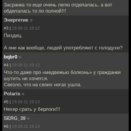
Засранка то еще очень легко отделалась, а вот
обделалась то по полной!!!
Энергетик
»
#3 |
19.09.11 19:12
Пиздец.
А они как вообще, людей употребляют с голодухи?
bqbr0
»
#4 |
19.09.11 19:12
Что-то даже про «медвежью болезнь» у гражданки
шутить не хочется.
Свезло, что на своих ногах ушла.
Polaris
»
#5 |
19.09.11 19:13
Нехер срать у берлоги!!!
SERG_39
»
#6 |
19.09.11 19:13