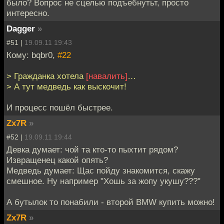
было? Вопрос не сцелью подъебнутьт, просто
интересно.
Dagger
»
#51 |
19.09.11 19:43
Кому: bqbr0,
#22
> Гражданка хотела
[навалить]
…
> А тут медведь как выскочит!
И процесс пошёл быстрее.
Zx7R
»
#52 |
19.09.11 19:44
Девка думает: чой та кто-то пыхтит рядом?
Извращенец какой опять?
Медведь думает: Щас пойду знакомится, скажу
смешное. Ну например "Хошь за жопу укушу???"
А бутылок то понабили - второй BMW купить можно!
Zx7R
»