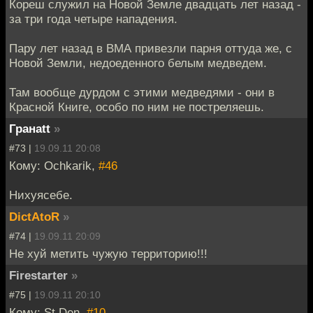
Кореш служил на Новой Земле двадцать лет назад -
за три года четыре нападения.
Пару лет назад в ВМА привезли парня оттуда же, с
Новой Земли, недоеденного белым медведем.
Там вообще дурдом с этими медведями - они в
Красной Книге, особо по ним не постреляешь.
Гранаtt
»
#73 |
19.09.11 20:08
Кому: Ochkarik,
#46
Нихуясебе.
DictAtoR
»
#74 |
19.09.11 20:09
Не хуй метить чужую территорию!!!
Firestarter
»
#75 |
19.09.11 20:10
Кому: St Den,
#10