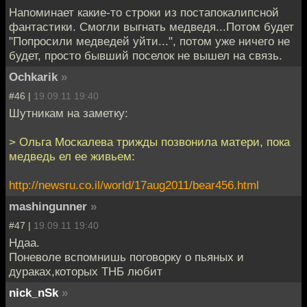
Напоминает какие-то строки из постапокалипсной
фантастики. Смогли выгнать медведя...Потом будет
"Попросили медведей уйти...", потом уже ничего не
будет, просто бывший поселок не вышел на связь.
Ochkarik
»
#46 |
19.09.11 19:40
Шутникам на заметку:
> Ольга Москалева трижды позвонила матери, пока
медведь ел ее живьем:
http://newsru.co.il/world/17aug2011/bear456.html
mashingunner
»
#47 |
19.09.11 19:40
Ндаа.
Поневоле вспомнишь поговорку о пьяных и
дураках,которых ТНБ любит
nick_nSk
»