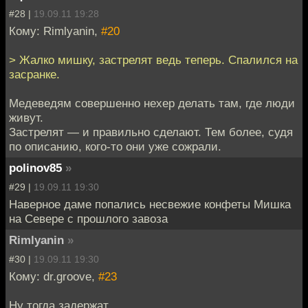
#28 |
19.09.11 19:28
Кому: Rimlyanin,
#20
> Жалко мишку, застрелят ведь теперь. Спалился на
засранке.
Медеведям совершенно нехер делать там, где люди
живут.
Застрелят — и правильно сделают. Тем более, судя
по описанию, кого-то они уже сожрали.
polinov85
»
#29 |
19.09.11 19:30
Наверное даме попались несвежие конфеты Мишка
на Севере с прошлого завоза
Rimlyanin
»
#30 |
19.09.11 19:30
Кому: dr.groove,
#23
Ну тогда задержат.