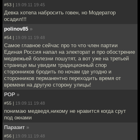
#53 |
19.09.11 19:45
Девка хотела набросить говен, но Модератор
осадил!!!
polinov85
»
#54 |
19.09.11 19:48
Самое главное сейчас про то что член партии
Единая Россия напал на электорат и про обострение
медвежьей болезни пошутят, а вот уже на третьей
странице мы увидим традиционный спор
сторонников бродить по ночам где угодно и
сторонников перманентно переходить время от
времени на другую сторону улицы!
POP
»
#55 |
19.09.11 19:48
понимаю медведя,никому не нравится когда срут
под окнами
Паразит
»
#56 |
19.09.11 19:48