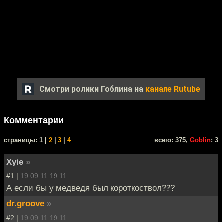
Смотри ролики Гоблина на
канале Rutube
Комментарии
cтраницы: 1 |
2
|
3
|
4
всего: 375,
Goblin
: 3
Xyie
»
#1 |
19.09.11 19:11
А если бы у медведя был короткоствол???
dr.groove
»
#2 |
19.09.11 19:11