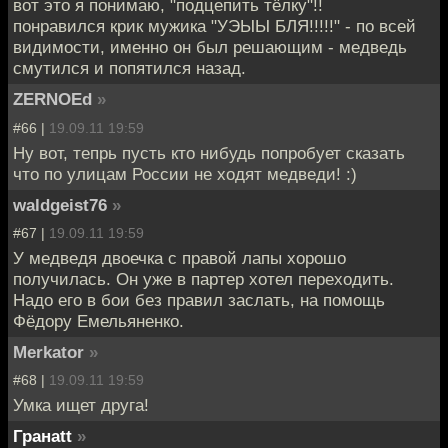
вот это я понимаю, "подцепить тёлку"!!
понравился крик мужика "УЭЫЫ БЛЯ!!!!!" - по всей
видимости, именно он был решающим - медведь
смутился и попятился назад.
ZERNOEd
»
#66 |
19.09.11 19:59
Ну вот, тепрь пусть кто нибудь попробует сказать
что по улицам России не ходят медведи! :)
waldgeist76
»
#67 |
19.09.11 19:59
У медведя двоечка с правой лапы хорошо
получилась. Он уже в партер хотел переходить.
Надо его в бои без правил заслать, на помощь
Фёдору Емельяненко.
Merkator
»
#68 |
19.09.11 19:59
Умка ищет друга!
Гранаtt
»