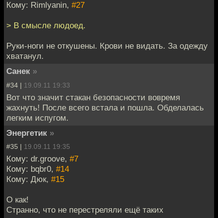
Кому: Rimlyanin,
#27
> В смысле людоед.
Руки-ноги не откушены. Крови не видать. За одежду
хватанул.
Санек
»
#34 |
19.09.11 19:33
Вот что значит стакан безопасности вовремя
жахнуть! После всего встала и пошла. Обделалась
легким испугом.
Энергетик
»
#35 |
19.09.11 19:35
Кому: dr.groove,
#7
Кому: bqbr0,
#14
Кому: Дюк,
#15
О как!
Странно, что не перестреляли ещё таких