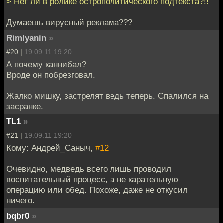
> Нет ли в ролике острополитического подтекста?!!
Думаешь вирусный реклама???
Rimlyanin
»
#20 |
19.09.11 19:20
А почему каннибал?
Вроде он побрезговал.
Жалко мишку, застрелят ведь теперь. Спалился на
засранке.
TL1
»
#21 |
19.09.11 19:20
Кому: Андрей_Саныч,
#12
Очевидно, медведь всего лишь проводил
воспитательный процесс, а не карательную
операцию или обед. Похоже, даже не откусил
ничего.
bqbr0
»