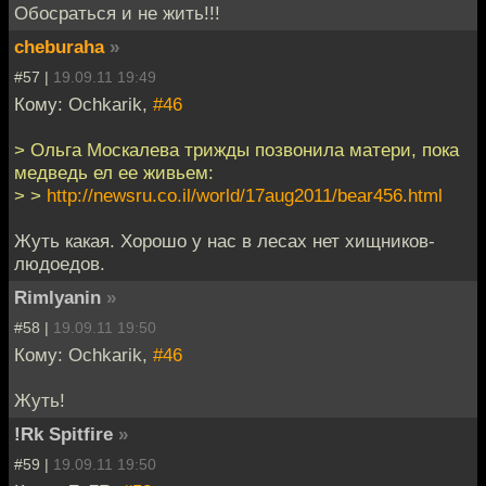
Обосраться и не жить!!!
cheburaha
»
#57 |
19.09.11 19:49
Кому: Ochkarik,
#46
> Ольга Москалева трижды позвонила матери, пока
медведь ел ее живьем:
> >
http://newsru.co.il/world/17aug2011/bear456.html
Жуть какая. Хорошо у нас в лесах нет хищников-
людоедов.
Rimlyanin
»
#58 |
19.09.11 19:50
Кому: Ochkarik,
#46
Жуть!
!Rk Spitfire
»
#59 |
19.09.11 19:50