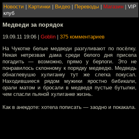
Новости
|
Картинки
|
Видео
|
Переводы
|
Магазин
|
VIP
клуб
Медведи за порядок
19.09.11 19:06
|
Goblin
|
375 комментариев
На Чукотке белые медведи разгуливают по посёлку.
Некая нетрезвая дама среди белого дня присела
погадить — возможно, прямо у берлоги. Это не
понравилось склонному к порядку медведю. Медведь
обнаглевушю хулиганку тут же слегка покусал.
Находившиеся рядом мужики яростно бибикали,
орали матом и бросали в медведя пустые бутылки,
чем спасли пьяной хулиганке жизнь.
Как в анекдоте: хотела пописать — заодно и покакала.