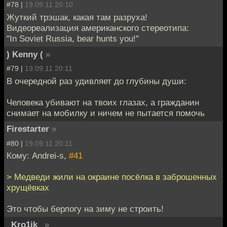
#78 |
19.09.11 20:10
Жуткий трэшак, какая там разруха!
Видеореализация американского стереотипа:
"In Soviet Russia, bear hunts you!"
) Kenny (
»
#79 |
19.09.11 20:11
В очередной раз удивляет до глубины души:
Человека убивают на твоих глазах, а гражданин
снимает на мобилку и ничем не пытается помочь
Firestarter
»
#80 |
19.09.11 20:11
Кому: Andrei-s,
#41
> Медведи жили на окраине посёлка в заброшенных
хрущёвках
Это чтобы берлогу на зиму не строить!
_Kro1ik_
»