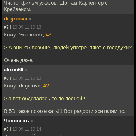
Чисто, фильм ужасов. Шо там Карпентер с
Крейвеном.
dr.groove
»
#7 |
19.09.11 19:13
Кому: Энергетик,
#3
> А они как вообще, людей употребляют с голодухи?
Очень даже.
alexis69
»
#8 |
19.09.11 19:13
Кому: dr.groove,
#2
> а вот обделалась то по полной!!!
В 5D такое показывать!!! Вот радости зрителям то.
Человекъ
»
#9 |
19.09.11 19:14