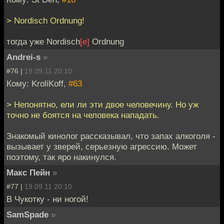
> Nordisch Ordnung!
тогда уже Nordisch
[e]
Ordnung
Andrei-s
»
#76 |
19.09.11 20:10
Кому: KroliKoff,
#63
> Непонятно, ели ли эти двое человечину. Но уж
точно не боятся на человека нападать.
Знакомый кинолог рассказывал, что запах алкоголя -
вызывает у зверей, серьезную агрессию. Может
поэтому, так яро накинулся.
Макс Пейн
»
#77 |
19.09.11 20:10
В Чукотку - ни ногой!
SamSpade
»