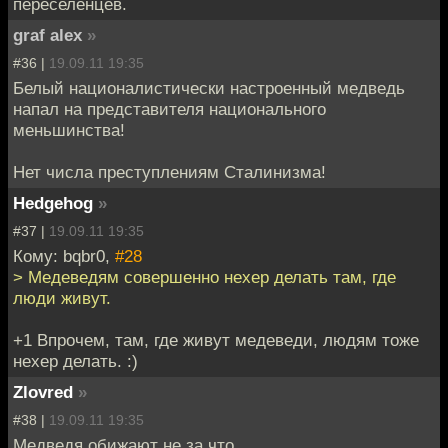
переселенцев.
graf alex
»
#36 |
19.09.11 19:35
Белый националистически настроенный медведь
напал на представителя национального
меньшинства!
Нет числа преступлениям Сталинизма!
Hedgehog
»
#37 |
19.09.11 19:35
Кому: bqbr0,
#28
> Медеведям совершенно нехер делать там, где
люди живут.
+1 Впрочем, там, где живут медеведи, людям тоже
нехер делать. :)
Zlovred
»
#38 |
19.09.11 19:35
Медведя обижают не за что.