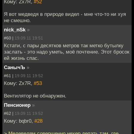
Кому: Zx7R,
#52
Я вот медведя в природе видел - мне что-то ни хуя
не смешно.
nick_nSk
»
#60 |
19.09.11 19:51
Кстати, с пары десятков метров так метко бутылку
заслать - это надо уметь, моё почтение. Этот бросок
ей жизнь спас.
СанычЪ
»
#61 |
19.09.11 19:52
Кому: Zx7R,
#53
Вентилятор не обнаружен.
Пенсионер
»
#62 |
19.09.11 19:52
Кому: bqbr0,
#28
> Медеведям совершенно нехер делать там, где