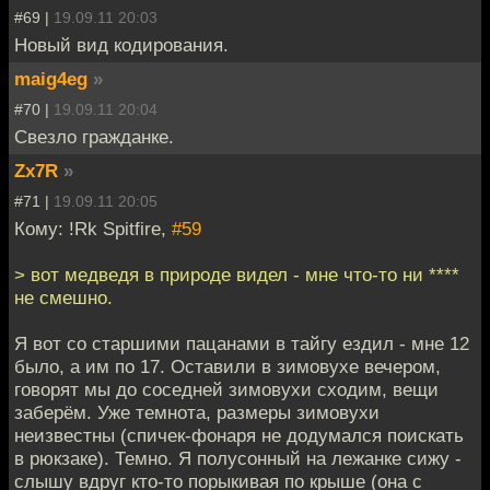
#69 |
19.09.11 20:03
Новый вид кодирования.
maig4eg
»
#70 |
19.09.11 20:04
Свезло гражданке.
Zx7R
»
#71 |
19.09.11 20:05
Кому: !Rk Spitfire,
#59
> вот медведя в природе видел - мне что-то ни ****
не смешно.
Я вот со старшими пацанами в тайгу ездил - мне 12
было, а им по 17. Оставили в зимовухе вечером,
говорят мы до соседней зимовухи сходим, вещи
заберём. Уже темнота, размеры зимовухи
неизвестны (спичек-фонаря не додумался поискать
в рюкзаке). Темно. Я полусонный на лежанке сижу -
слышу вдруг кто-то порыкивая по крыше (она с