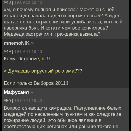
#48 |
19.09.11 19:40
хм, о почему пьяная и присела? Может он с ней
игрался до начала видео и портки сорвал? А идёт
шатается от сотрясения или ушиба мозга, который
наверняка был. И кстати чем все кончилось?
Медведа застрелили, гражданка выжила?
mnemoNIK
»
#49 |
19.09.11 19:43
Кому: dr.groove,
#19
> Думаешь вирусный реклама???
Если только Выборов 2011!!!
Мафусаил
»
#50 |
19.09.11 19:43
Вопрос к знающим камрадам. Разгуливание белых
медведей по населенным пунктам и как следствие
пожирание людей, это обычное явление в
соответствующих регионах или раньше такого не