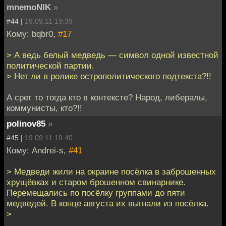
mnemoNIK
»
#44 |
19.09.11 19:39
Кому: bqbr0,
#17
> А ведь белый медведь — символ одной известной
политической партии.
> Нет ли в ролике острополитического подтекста?!!
А срет то тогда кто в контексте? Народ, либералы,
коммунисты, кто?!!
polinov85
»
#45 |
19.09.11 19:40
Кому: Andrei-s,
#41
> Медведи жили на окраине посёлка в заброшенных
хрущёвках и старом брошенном свинарнике.
Перемещались по посёлку группами до пяти
медведей. В конце августа их выгнали из посёлка.
>