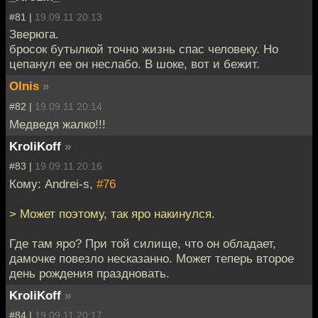
#81 |
19.09.11 20:13
Зверюга.
бросок бутылкой точно жизнь спас человеку. Но
цепанул ее он неслабо. В шоке, вот и бежит.
Olnis
»
#82 |
19.09.11 20:14
Медведя жалко!!!
KroliKoff
»
#83 |
19.09.11 20:16
Кому: Andrei-s,
#76
> Может поэтому, так яро накинулся.
Где там яро? При той силище, что он обладает,
дамочке повезло несказанно. Может теперь второе
день рождения праздновать.
KroliKoff
»
#84 |
19.09.11 20:17