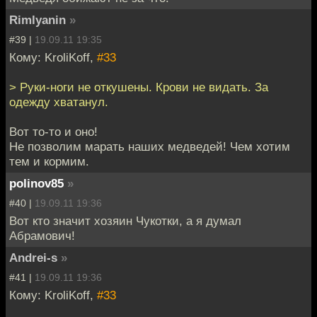
Rimlyanin
»
#39 |
19.09.11 19:35
Кому: KroliKoff,
#33
> Руки-ноги не откушены. Крови не видать. За
одежду хватанул.
Вот то-то и оно!
Не позволим марать наших медведей! Чем хотим
тем и кормим.
polinov85
»
#40 |
19.09.11 19:36
Вот кто значит хозяин Чукотки, а я думал
Абрамович!
Andrei-s
»
#41 |
19.09.11 19:36
Кому: KroliKoff,
#33