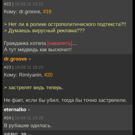
#22 |
19.09.11 19:21
Кому: dr.groove,
#19
> Нет ли в ролике острополитического подтекста?!!
> Думаешь вирусный реклама???
Гражданка хотела
[навалить]
…
А тут медведь как выскочит!
dr.groove
»
#23 |
19.09.11 19:23
Кому: Rimlyanin,
#20
> застрелят ведь теперь.
Не факт, если бы убил, тогда бы точно застрелили.
eternalko
»
#24 |
19.09.11 19:25
В рубашке одилась.
SERG_39
»