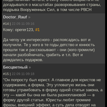
догадывался о масштабах разворовывания страны,
подрыва Вооруженных Сил, в том числе РВСН
Doctor_Rauf
»
#14 |
22.09.11 09:16
Кому: operer123,
#1
Да чегоу уж интересного - распоясадись вот и
получили. Те у кого в те годы детство и юнность
прошли так и рассказывают - они (кого громили)
начали разбойничать, грабить и т.п. Вот и
дождались подарков.
Бесцветный
»
#15 |
22.09.11 09:18
"Он попросту был юрист. А главное для юристов не
содержание, а форма. Эту угловатую жизнь они
готовы утрамбовать в форму одной статьи закона, а
эту — какой бы она ни была разноплановой — в
форму другой статьи. Юристы любят громкие
фразы, внешний эффект, а суть дела отводят на