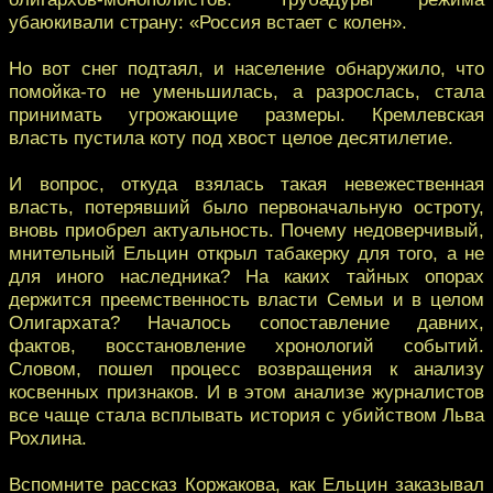
убаюкивали страну: «Россия встает с колен».
Но вот снег подтаял, и население обнаружило, что
помойка-то не уменьшилась, а разрослась, стала
принимать угрожающие размеры. Кремлевская
власть пустила коту под хвост целое десятилетие.
И вопрос, откуда взялась такая невежественная
власть, потерявший было первоначальную остроту,
вновь приобрел актуальность. Почему недоверчивый,
мнительный Ельцин открыл табакерку для того, а не
для иного наследника? На каких тайных опорах
держится преемственность власти Семьи и в целом
Олигархата? Началось сопоставление давних,
фактов, восстановление хронологий событий.
Словом, пошел процесс возвращения к анализу
косвенных признаков. И в этом анализе журналистов
все чаще стала всплывать история с убийством Льва
Рохлина.
Вспомните рассказ Коржакова, как Ельцин заказывал