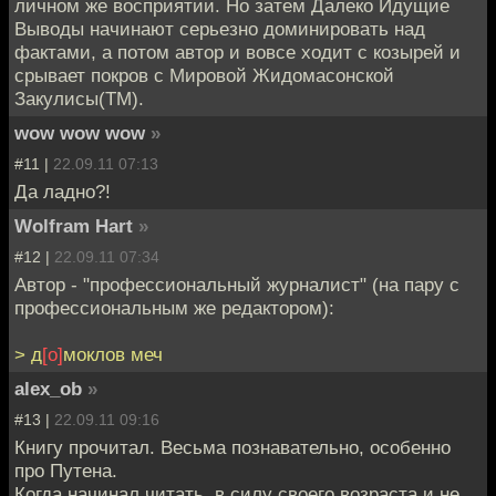
личном же восприятии. Но затем Далеко Идущие
Выводы начинают серьезно доминировать над
фактами, а потом автор и вовсе ходит с козырей и
срывает покров с Мировой Жидомасонской
Закулисы(TM).
wow wow wow
»
#11 |
22.09.11 07:13
Да ладно?!
Wolfram Hart
»
#12 |
22.09.11 07:34
Автор - "профессиональный журналист" (на пару с
профессиональным же редактором):
> д
[о]
моклов меч
alex_ob
»
#13 |
22.09.11 09:16
Книгу прочитал. Весьма познавательно, особенно
про Путена.
Когда начинал читать, в силу своего возраста и не