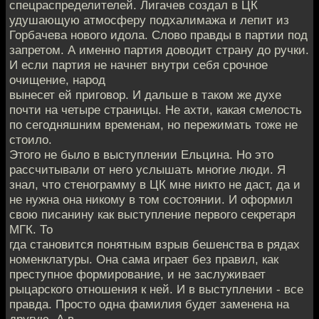
спецраспределителей. Лигачев создал в ЦК
удушающую атмосферу подхалимажа и лепит из
Горбачева нового идола. Слово правды в партии под
запретом. А именно партия доводит страну до ручки.
И если партия не начнет внутри себя срочное
очищение, народ
вынесет ей приговор. И дальше в таком же духе
почти на четыре страницы. Не ахти, какая смелость
по сегодняшним временам, но пережимать тоже не
стоило.
Этого не было в выступлении Ельцина. Но это
рассчитывали от него услышать многие люди. Я
знал, что стенограмму в ЦК мне никто не даст, да и
не нужна она никому в том состоянии. И офор­мил
свою писанину как выступление первого секретаря
МГК. То­
гда становится понятным взрыв бешенства в рядах
номенклату­ры. Она сама играет без правил, как
преступное формирование, и не заслуживает
рыцарского отношения к ней. И в выступлении - все
правда. Просто одна фамилия будет заменена на
другую. А в