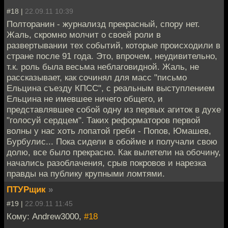
#18 |
22.09.11 10:39
Полторанин - журнализд прекрасный, спору нет.
Жаль, скромно молчит о своей роли в
развертывании тех событий, которые происходили в
стране после 91 года. Это, впрочем, неудивительно,
т.к. роль была весьма неблаговидной. Жаль, не
рассказывает, как сочинял для масс "письмо
Ельцина съезду КПСС", с реальным выступлением
Ельцина не имевшее ничего общего, и
представлявшее собой одну из первых агиток в духе
"голосуй сердцем". Таких реформаторов первой
волны у нас хоть лопатой греби - Попов, Юмашев,
Бурбулис... Пока сидели в обойме и получали свою
долю, все было прекрасно. Как вылетели на обочину,
начались разоблачения, срыв покровов и нарезка
правды на публику крупными ломтями.
ПТУРщик
»
#19 |
22.09.11 11:45
Кому: Andrew3000,
#18