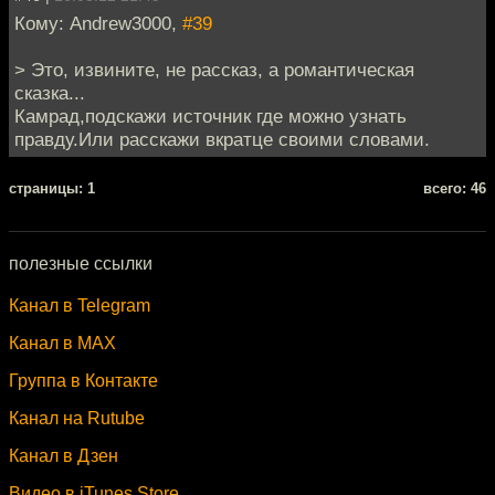
Кому: Andrew3000,
#39
> Это, извините, не рассказ, а романтическая
сказка...
Камрад,подскажи источник где можно узнать
правду.Или расскажи вкратце своими словами.
cтраницы: 1
всего: 46
полезные ссылки
Канал в Telegram
Канал в MAX
Группа в Контакте
Канал на Rutube
Канал в Дзен
Видео в iTunes Store