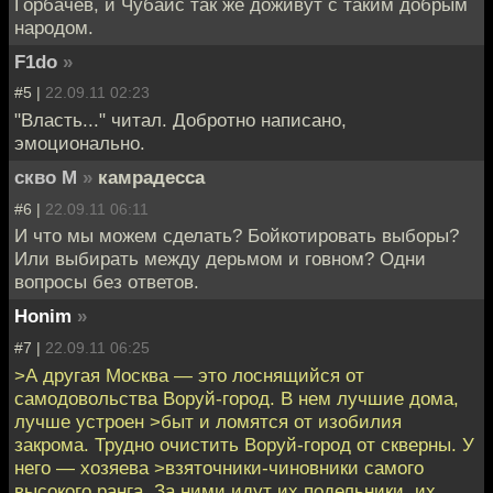
Горбачёв, и Чубайс так же доживут с таким добрым
народом.
F1do
»
#5 |
22.09.11 02:23
"Власть..." читал. Добротно написано,
эмоционально.
скво М
»
камрадесса
#6 |
22.09.11 06:11
И что мы можем сделать? Бойкотировать выборы?
Или выбирать между дерьмом и говном? Одни
вопросы без ответов.
Honim
»
#7 |
22.09.11 06:25
>А другая Москва — это лоснящийся от
самодовольства Воруй-город. В нем лучшие дома,
лучше устроен >быт и ломятся от изобилия
закрома. Трудно очистить Воруй-город от скверны. У
него — хозяева >взяточники-чиновники самого
высокого ранга. За ними идут их подельники, их