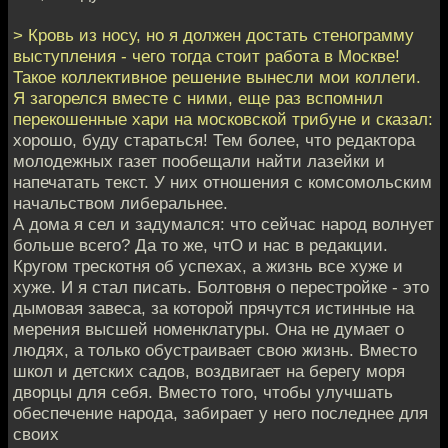
> Кровь из носу, но я должен достать стенограмму
выступле­ния - чего тогда стоит работа в Москве!
Такое коллективное ре­шение вынесли мои коллеги.
Я загорелся вместе с ними, еще раз вспомнил
перекошенные хари на московской трибуне и сказал:
хорошо, буду стараться! Тем более, что редактора
молодежных га­зет пообещали найти лазейки и
напечатать текст. У них отноше­ния с комсомольским
начальством либеральнее.
А дома я сел и задумался: что сейчас народ волнует
больше всего? Да то же, чтО и нас в редакции.
Кругом трескотня об успе­хах, а жизнь все хуже и
хуже. И я стал писать. Болтовня о пере­стройке - это
дымовая завеса, за которой прячутся истинные на­
мерения высшей номенклатуры. Она не думает о
людях, а только обустраивает свою жизнь. Вместо
школ и детских садов, воздви­гает на берегу моря
дворцы для себя. Вместо того, чтобы улуч­шать
обеспечение народа, забирает у него последнее для
своих