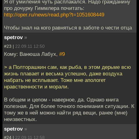
Я от умиления чуть расплакался. Надо гражданину
про дочурку Гиммлера почитать:
http://oper.ru/news/read.php?t=1051608449
Чтобы знал на кого равняться в заботе о чести отца
spetrov
»
#23 |
22.09.11 12:50
Кому: Ванюша Лабух,
#9
> а Полторашкин сам, как рыба, в этом дерьме всю
жизнь плавает и весьма успешно, даже воздуха
набрать не всплывает. Тоже мне апологет
нравственности и морали.
В общем и целом - наверное, да. Однако книга
полезная. Для более точного понимания ситуации. К
тому же в ней можно найти ряд вещи, ранее (мне)
неизвестных.
spetrov
»
#24 |
22.09.11 12:58