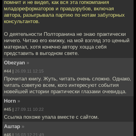
помнит и не видел, как вся эта гопкомпания
младореформаторов и правдорубов, включая
автора, разыгрывала партию по нотам забугорных
консультантов.
О деятельности Полторанина не знаю практически
ничего. Читаю его книжку, на мой взгляд это ценный
материал, хотя конечно автору хоцца себя
представить в выгодном свете.
Obezyan
»
#44 |
26.09.11 12:15
Прочитал книгу. Жуть, читать очень сложно. Однако,
читать советую всем, кого интересуют события
новейшей истории практически глазами очевидца.
Horn
»
#45 |
27.09.11 10:22
Ссылка похоже упала вместе с сайтом.
Аштар
»
#46 |
16.03.12 21:49