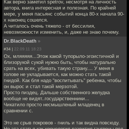
Как верно заметил spetrov, несмотря на личность
автора, книга интересная и полезная. По крайней
мере, у меня пасьянс событий конца 80-х начала 90-
х наконец сошелся.
А читалось очень тяжело - от бессилия,
невозможности изменить, и, даже не знаю почему.
Dr.BlackDeath
»
#34 |
22.09.11 18:23
Ох, мляяяяя...Этож какой тупорыло-эгоистичной и
близорукой сукой нужно быть, чтобы натурально
срать на всех, убивать такую страну.... У меня в
голове не укладывается, как можно стать такой
гнидой. Как бля надо "воспитывать" ребенка, чтобы
он вырос и стал такой мерзотой.
Просто пиздец. Дальше собственного желудка
вообще не видят..государственники...
Чикатило просто несмышленый младенец в
сравнении с.
Это не срыв покровов - гниль и так видна повсюду.
Но эта статья как хронология развития гангрены под