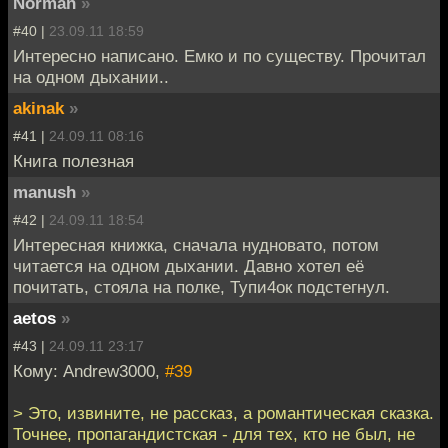
Norman
»
#40 |
23.09.11 18:59
Интересно написано. Емко и по существу. Прочитал
на одном дыхании..
akinak
»
#41 |
24.09.11 08:16
Книга полезная
manush
»
#42 |
24.09.11 18:54
Интересная книжка, сначала нудновато, потом
читается на одном дыхании. Давно хотел её
почитать, стояла на полке, Тупи4ок подстегнул.
aetos
»
#43 |
24.09.11 23:17
Кому: Andrew3000,
#39
> Это, извините, не рассказ, а романтическая сказка.
Точнее, пропагандистская - для тех, кто не был, не