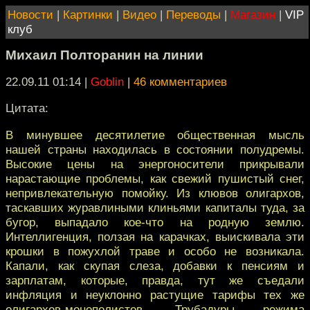
Новости
|
Картинки
|
Видео
|
Переводы
|
Магазин
|
VIP
клуб
Михаил Полторанин на линии
22.09.11 01:14
|
Goblin
|
46 комментариев
Цитата:
В минувшее десятилетие общественная мысль
нашей страны находилась в состоянии полудремы.
Высокие цены на энергоносители прикрывали
нарастающие проблемы, как свежий пушистый снег,
непривлекательную помойку. Из клювов олигархов,
таскавших журавлиными клиньями капиталы туда, за
бугор, выпадало кое-что на родную землю.
Интеллигенция, ползая на карачках, выискивала эти
крошки в пожухлой траве и особо не возникала.
Капали, как скупая слеза, добавки к пенсиям и
зарплатам, которые, правда, тут же съедали
инфляция и неуклонно растущие тарифы тех же
олигархов-монополистов. Трубадуры режима