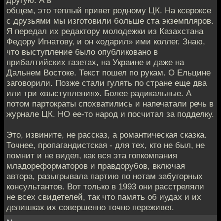
общем, это теплый привет родному ЦК. На ксероксе
с друзьями мы изготовили больше ста экземп­ляров.
Я передал их редактору молодежки из Казахстана
Федору Игнатову, и он «одарил» ими коллег. Знаю,
что выступление было опубликовано в
прибалтийских газетах, на Украине и даже на
Дальнем Востоке. Текст пошел по рукам. О Ельцине
заговорили. Позже стали гулять по стране еще два
или три «выступления». Бо­лее радикальные. А
потом партократы спохватились и напечатали речь в
журнале ЦК. НО ее-то народ и посчитал за подделку.
Это, извините, не рассказ, а романтическая сказка.
Точнее, пропагандистская - для тех, кто не был, не
помнит и не видел, как вся эта гопкомпания
младореформаторов и правдорубов, включая
автора, разыгрывала партию по нотам забугорных
консультантов. Вот только в 1993 они расстреляли
не всех свидетелей, так что память об иудах и их
делишках их совершенно точно переживет.