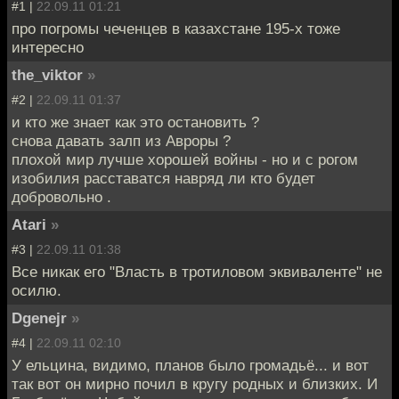
#1 |
22.09.11 01:21
про погромы чеченцев в казахстане 195-х тоже
интересно
the_viktor
»
#2 |
22.09.11 01:37
и кто же знает как это остановить ?
снова давать залп из Авроры ?
плохой мир лучше хорошей войны - но и с рогом
изобилия расставатся навряд ли кто будет
добровольно .
Atari
»
#3 |
22.09.11 01:38
Все никак его "Власть в тротиловом эквиваленте" не
осилю.
Dgenejr
»
#4 |
22.09.11 02:10
У ельцина, видимо, планов было громадьё... и вот
так вот он мирно почил в кругу родных и близких. И