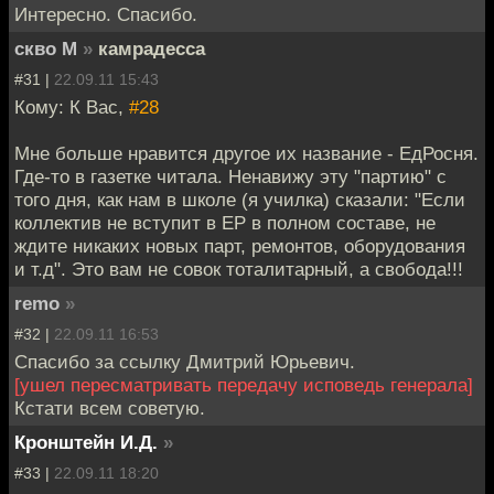
Интересно. Спасибо.
скво М
»
камрадесса
#31 |
22.09.11 15:43
Кому: К Вас,
#28
Мне больше нравится другое их название - ЕдРосня.
Где-то в газетке читала. Ненавижу эту "партию" с
того дня, как нам в школе (я училка) сказали: "Если
коллектив не вступит в ЕР в полном составе, не
ждите никаких новых парт, ремонтов, оборудования
и т.д". Это вам не совок тоталитарный, а свобода!!!
remo
»
#32 |
22.09.11 16:53
Спасибо за ссылку Дмитрий Юрьевич.
[ушел пересматривать передачу исповедь генерала]
Кстати всем советую.
Кронштейн И.Д.
»
#33 |
22.09.11 18:20