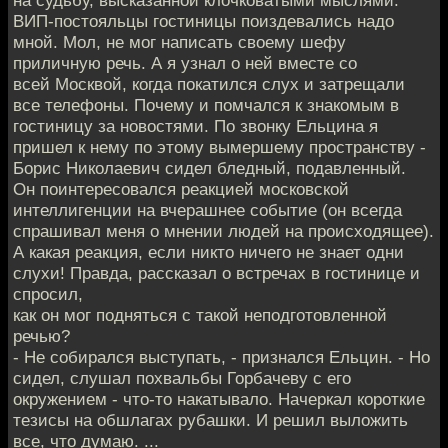
ВИП-постояльцы гостиницы поиздевались надо
мной. Мол, не мог написать своему шефу
приличную речь. А я узнал о ней вместе со
всей Москвой, когда покатился слух и затрещали
все телефоны. Почему и помчался к знакомым в
гостиницу за новостями. По звонку Ельцина я
пришел к нему по этому вымершему пространству -
Борис Николаевич сидел бледный, подавленный.
Он поинтересовался реакцией московской
интеллигенции на вче­рашнее событие (он всегда
спрашивал меня о мнении людей на происходящее).
А какая реакция, если никто ничего не знает­ одни
слухи! Правда, рассказал о встречах в гостинице и
спросил,
как он мог подняться с такой неподготовленной
речью?
- Не собирался выступать, - признался Ельцин. - Но
си­дел, слушал похвальбы Горбачеву с его
окружением - что-то на­катывало. Начеркал короткие
тезисы на обшлагах рубашки. И ре­шил выложить
все, что думаю. ...