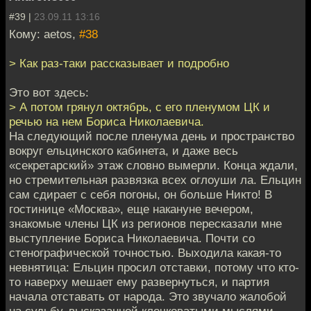
#39 |
23.09.11 13:16
Кому: aetos,
#38
> Как раз-таки рассказывает и подробно
Это вот здесь:
> А потом грянул октябрь, с его пленумом ЦК и
речью на нем Бориса Николаевича.
На следующий после пленума день и пространство
вокруг ельцинского кабинета, и даже весь
«секретарский» этаж словно вымерли. Конца ждали,
но стремительная развязка всех оглоуши­ ла. Ельцин
сам сдирает с себя погоны, он больше Никто! В
гостинице «Москва», еще накануне вечером,
знакомые чле­ны ЦК из регионов пересказали мне
выступление Бориса Николае­вича. Почти со
стенографической точностью. Выходила какая-то
невнятица: Ельцин просил отставки, потому что кто-
то наверху ме­шает ему развернуться, и партия
начала отставать от народа. Это звучало жалобой
на судьбу, высказанной клочковатыми мыслями.