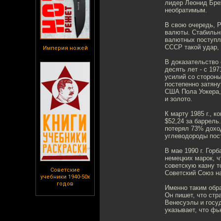
лидер Леонид Бре
необратимым.
В свою очередь, Р
валюты. Стабильн
валютных поступл
СССР такой удар, 
Империя ножей
В доказательство 
десять лет - с 197
усилий со стороны
постепенно затян
США Пола Уокера,
и золото.
К марту 1985 г., 
$52,24 за баррель
потерял 73% дохо
углеводороды пост
В мае 1990 г. Гор
немецких марок, 
советскую казну т
Советские
Советский Союз на
учебники 1940-50х
годов
Именно таким обр
Он пишет, что стр
Венесуэлы и госуд
указывает, что фь