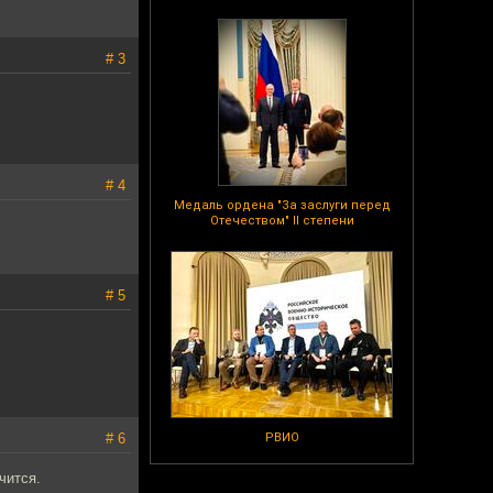
# 3
# 4
Медаль ордена "За заслуги перед
Отечеством" II степени
# 5
# 6
РВИО
чится.