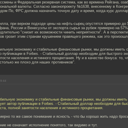
ессмены и Федеральная резервная система, как во времена Рейгана, оз
иональной валюты. Согласно законопроекту №1638, внесенному в Конгр
дом По, ФРС должна назначить точную дату и время, когда курс долла
лла, при верном подходе цены на нефть-сырец опустятся примерно до $
рана, России и Венесуэлы от экспорта сырья за рубеж примерно на 57%
едлительно "снизит их возможности чинить неприятности". А в перспекти
ов грозит этим странам крушением правящего режима, как это произошл
бильную экономику и стабильные финансовые рынки, мы должны иметь 
р публикации в Forbes. - Стабильный доллар необходим для быстрого э
ятости населения и истинного процветания. Ну и в качестве бонуса: то, 
столько же плохо для наших противников".
19:44
абильную экономику и стабильные финансовые рынки, мы должны иметь
ует автор публикации в Forbes. - Стабильный доллар необходим для быс
ста, полной занятости населения и истинного процветания.
мерно то же самое понимание и ясность - что бы хорошо жить надо броси
ние не означает исполнение понятого, так видимо и тут.