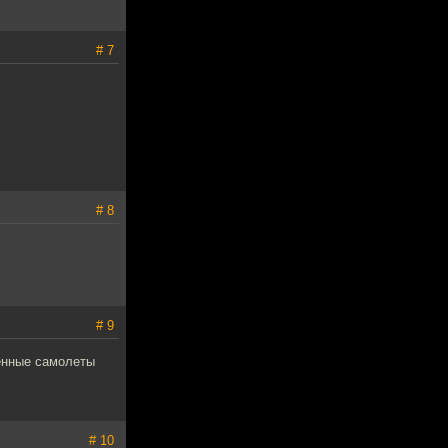
# 7
# 8
# 9
венные самолеты
# 10