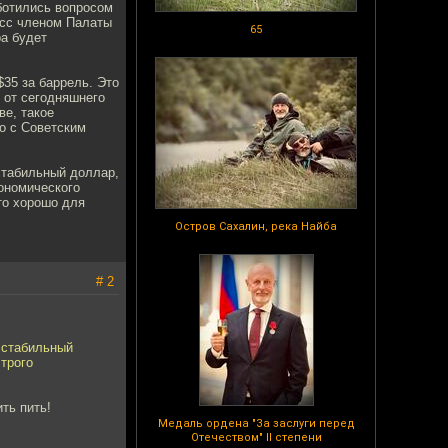
аботились вопросом
есс членом Палаты
65
ра будет
35 за баррель. Это
 от сегодняшнего
ве, такое
о с Советским
стабильный доллар,
кономического
что хорошо для
Остров Сахалин, река Найба
# 2
 стабильный
трого
ть пить!
Медаль ордена "За заслуги перед
Отечеством" II степени