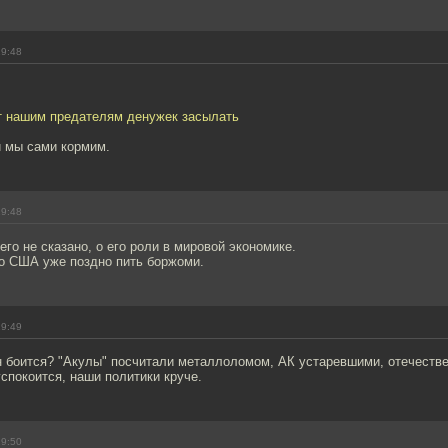
19:48
ут нашим предателям денужек засылать
 мы сами кормим.
19:48
его не сказано, о его роли в мировой экономике.
то США уже поздно пить боржоми.
19:49
он боится? "Акулы" посчитали металлоломом, АК устаревшими, отечест
спокоится, наши политики круче.
19:50