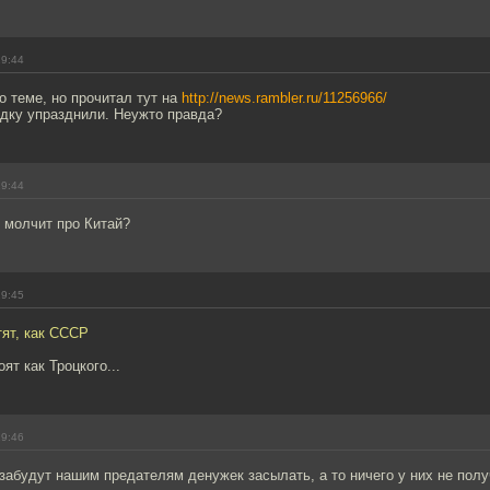
19:44
по теме, но прочитал тут на
http://news.rambler.ru/11256966/
едку упразднили. Неужто правда?
19:44
 молчит про Китай?
19:45
тят, как СССР
ят как Троцкого...
19:46
 забудут нашим предателям денужек засылать, а то ничего у них не полу