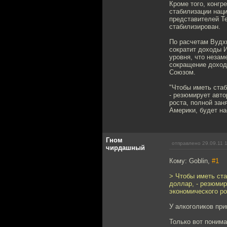
Кроме того, конгр
стабилизации нац
представителей Те
стабилизирован.
По расчетам Вудхи
сократит доходы И
уровня, что незам
сокращение доход
Союзом.
"Чтобы иметь ста
- резюмирует авто
роста, полной зан
Америки, будет на
Гном
отправлено 29.09.11 
чирдашный
Кому: Goblin,
#1
> Чтобы иметь ст
доллар, - резюмир
экономического ро
У алкоголиков при
Только вот понима