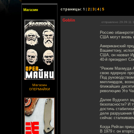
cтраницы: 1 |
2
|
3
|
4
|
5
Магазин
Goblin
отправлено 29.09.11 
Россию обанкротя
США могут вновь 
Американский пре
Вашингтону, испо
США, он назвал Ир
40-й президент С
"Режим Махмуда А
свою ядерную прог
Под руководством
миллиардов, возна
Магазин
ближайших десяти
ОПЕРМАЙКИ
революцию Уго Ча
Далее Вудхилл за
безопасности? И т
достичь стабилиз
деле разрушения С
сейчас сталкиваем
Когда Рейган приш
В 1979 г. он втор