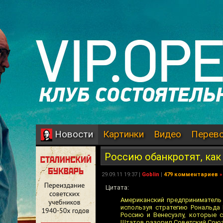
Картинки
Видео
Перев
Новости
Россию обанкротят, как
29.09.11 19:37 |
Goblin
|
479 комментариев
»
Цитата:
Американский предприниматель 
используя стратегию Рональда 
Россию и Венесуэлу, которые 
Штатов разорил Советский Союз