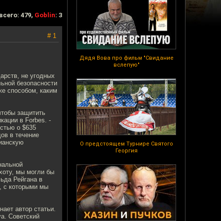
всего: 479,
Goblin
: 3
# 1
Дядя Вова про фильм "Свидание
вслепую"
арств, не угодных
льной безопасности
же способом, каким
чтобы защитить
ации в Forbes. -
стью о $635
ов в течение
рианскую
О предстоящем Турнире Святого
Георгия
нальной
ехоту, мы могли бы
ьда Рейгана в
, с которыми мы
нает автор статьи.
уа. Советский