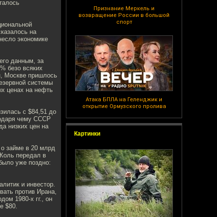
талось
Признание Меркель и
возвращение России в большой
спорт
циональной
сказалось на
несло экономике
его данным, за
8% безо всяких
н, Москве пришлось
езервной системы
ых ценах на нефть
Атака БПЛА на Геленджик и
открытие Ормузского пролива
зилась с $84,51 до
агодаря чему СССР
а низких цен на
Картинки
 о займе в 20 млрд
 Коль передал в
 было уже поздно:
литик и инвестор.
вать против Ирана,
ом 1980-х гг., он
е $80.