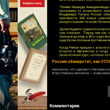
"Режим Махмуда Ахмадинежада 
программу от возможного напа
Владимира Путина Россия объ
приобрести 600 новых самоле
распространяет по всей Латинс
Далее Вудхилл задается вопросо
сам отвечает: "Перед тем как 
Сильный доллар в 80-х годах б
куда более грозным противником
Когда Рейган пришел к власти в 
вторгся в Афганистан и тогда
провозгласил курс, согласно к
Россию обанкротят, как ССС
Непонятно, что сделают с Китаем и ко
И про Рэйгана непонятно — всем извес
Комментарии