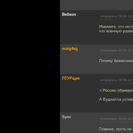
Belleon
отправлено 29.09.11 
Извините, что не 
что военную разв
maig4eg
отправлено 29.09.11 
Почему бизнесмен
ПТУРщик
отправлено 29.09.11 
> Россию обанкро
А Вудхилла успоко
Sync
отправлено 29.09.11 
Главное, пусть не