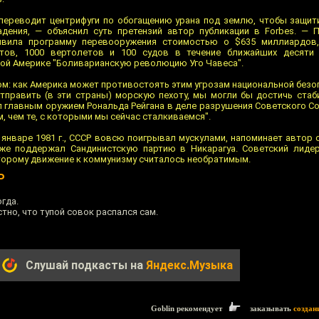
переводит центрифуги по обогащению урана под землю, чтобы защи
дения, — объяснил суть претензий автор публикации в Forbes. — 
явила программу перевооружения стоимостью о $635 миллиардов
тов, 1000 вертолетов и 100 судов в течение ближайших десяти 
кой Америке "Боливарианскую революцию Уго Чавеса".
м: как Америка может противостоять этим угрозам национальной безо
отправить (в эти страны) морскую пехоту, мы могли бы достичь стаб
ыл главным оружием Рональда Рейгана в деле разрушения Советского С
, чем те, с которыми мы сейчас сталкиваемся".
январе 1981 г., СССР вовсю поигрывал мускулами, напоминает автор ст
 же поддержал Сандинистскую партию в Никарагуа. Советский лиде
оторому движение к коммунизму считалось необратимым.
Р
гда.
тно, что тупой совок распался сам.
Слушай подкасты на
Яндекс.Музыка
Goblin рекомендует
заказывать
создан