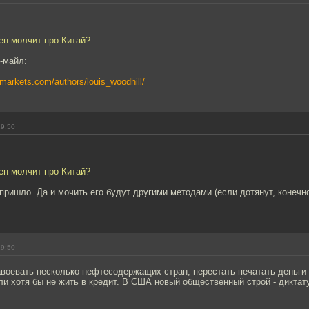
ен молчит про Китай?
е-майл:
rmarkets.com/authors/louis_woodhill/
19:50
ен молчит про Китай?
пришло. Да и мочить его будут другими методами (если дотянут, конечно
19:50
воевать несколько нефтесодержащих стран, перестать печатать деньги и
ли хотя бы не жить в кредит. В США новый общественный строй - диктат