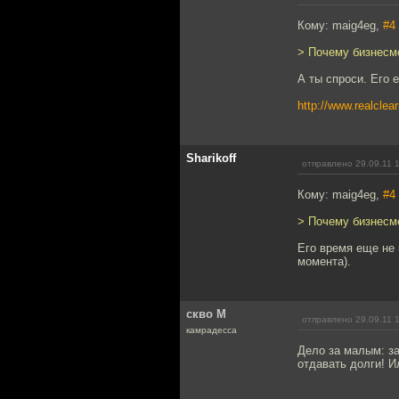
Кому: maig4eg,
#4
> Почему бизнесм
А ты спроси. Его 
http://www.realclea
Sharikoff
отправлено 29.09.11 
Кому: maig4eg,
#4
> Почему бизнесм
Его время еще не 
момента).
скво М
отправлено 29.09.11 
камрадесса
Дело за малым: за
отдавать долги! И