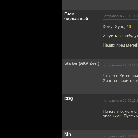
Гном
отправлено 29.09.11 
чирдашный
Кому: Sync,
#6
> пусть не забуд
Наших предателей
Stalker (AKA Zver)
отправлено 29.09.11 
Что-то о Китае нич
Хочется верить ч
DDQ
отправлено 29.09.11 
Непонятно, чего 
опасными. Пусть у
Nin
отправлено 29.09.11 