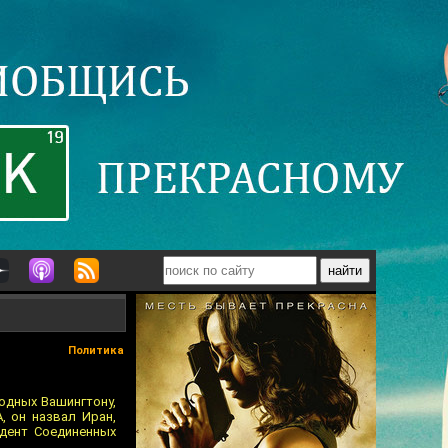
Политика
одных Вашингтону,
, он назвал Иран,
идент Соединенных