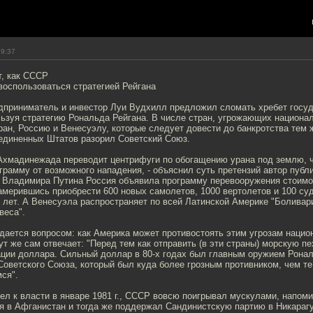
19:37
т, как СССР
воспользоваться стратегией Рейгана
дприниматель и инвестор Луи Вудхилл предложил сломать хребет госуд
льзуя стратегию Рональда Рейгана. В числе стран, угрожающих национа
ан, Россию и Венесуэлу, которые следует довести до банкротства тем 
оединенных Штатов разорил Советский Союз.
хмадинежада переводит центрифуги по обогащению урана под землю, 
рамму от возможного нападения, - объяснил суть претензий автор публик
 Владимира Путина Россия объявила программу перевооружения стоимо
мерившись приобрести 600 новых самолетов, 1000 вертолетов и 100 суд
 лет. А Венесуэла распространяет по всей Латинской Америке "Болива
веса".
дается вопросом: как Америка может противостоять этим угрозам нацио
ут же сам отвечает: "Перед тем как отправить (в эти страны) морскую п
ации доллара. Сильный доллар в 80-х годах был главным оружием Ронал
оветского Союза, который был куда более грозным противником, чем те
ся".
ел к власти в январе 1981 г., СССР вовсю поигрывал мускулами, напоми
гся в Афганистан и тогда же поддержал Сандинистскую партию в Никараг