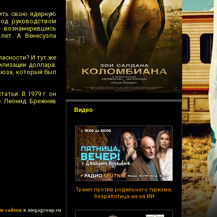
тить свою ядерную
Под руководством
, вознамерившись
лет. А Венесуэла
пасности? И тут же
илизации доллара.
оюза, который был
атьи. В 1979 г. он
р Леонид Брежнев
Видео
Трамп против родильного туризма,
безработица из-за ИИ
ие сайтов
в megagroup.ru