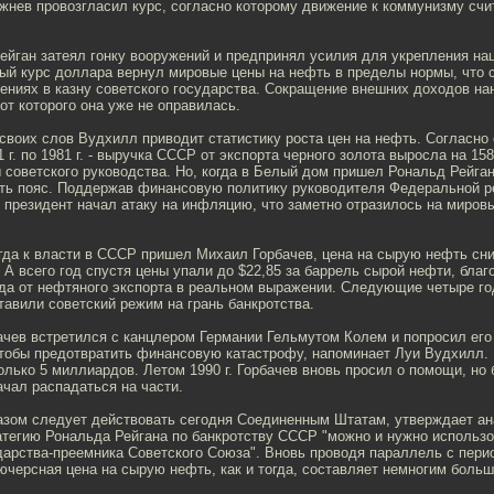
жнев провозгласил курс, согласно которому движение к коммунизму счи
ейган затеял гонку вооружений и предпринял усилия для укрепления на
ый курс доллара вернул мировые цены на нефть в пределы нормы, что 
ениях в казну советского государства. Сокращение внешних доходов на
от которого она уже не оправилась.
своих слов Вудхилл приводит статистику роста цен на нефть. Согласно 
1 г. по 1981 г. - выручка СССР от экспорта черного золота выросла на 15
 советского руководства. Но, когда в Белый дом пришел Рональд Рейга
уть пояс. Поддержав финансовую политику руководителя Федеральной р
 президент начал атаку на инфляцию, что заметно отразилось на миров
когда к власти в СССР пришел Михаил Горбачев, цена на сырую нефть сни
. А всего год спустя цены упали до $22,85 за баррель сырой нефти, бл
да от нефтяного экспорта в реальном выражении. Следующие четыре год
авили советский режим на грань банкротства.
бачев встретился с канцлером Германии Гельмутом Колем и попросил его
чтобы предотвратить финансовую катастрофу, напоминает Луи Вудхилл.
олько 5 миллиардов. Летом 1990 г. Горбачев вновь просил о помощи, но
чал распадаться на части.
азом следует действовать сегодня Соединенным Штатам, утверждает ана
атегию Рональда Рейгана по банкротству СССР "можно и нужно использо
арства-преемника Советского Союза". Вновь проводя параллель с период
ючерсная цена на сырую нефть, как и тогда, составляет немногим больш