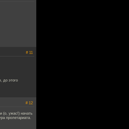
# 11
, до этого
# 12
 (о, ужас!) начать
ура пролетариата.