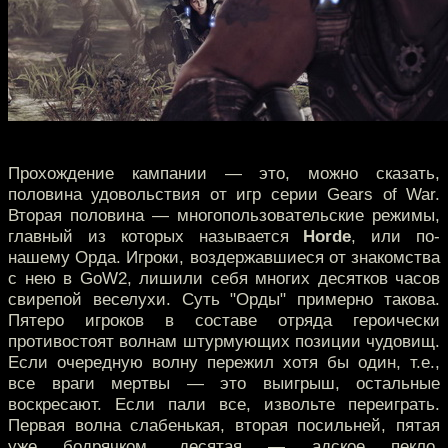
Прохождение кампании — это, можно сказать,
половина удовольствия от игр серии Gears of War.
Вторая половина — многопользовательские режимы,
главный из которых называется
Horde
, или по-
нашему Орда. Игроки, воздержавшиеся от знакомства
с нею в GoW2, лишили себя многих десятков часов
свирепой веселухи. Суть "Орды" примерно такова.
Пятеро игроков в составе отряда героически
противостоят волнам штурмующих позиции чудовищ.
Если очередную волну пережил хотя бы один, т.е.,
все враги мертвы — это выигрыш, остальные
воскресают. Если пали все, извольте переиграть.
Первая волна слабенькая, вторая посильней, пятая
уже бодрячком, десятая — адское пекло.