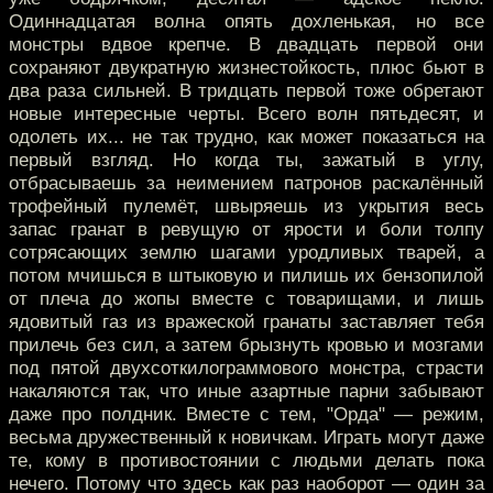
Одиннадцатая волна опять дохленькая, но все
монстры вдвое крепче. В двадцать первой они
сохраняют двукратную жизнестойкость, плюс бьют в
два раза сильней. В тридцать первой тоже обретают
новые интересные черты. Всего волн пятьдесят, и
одолеть их... не так трудно, как может показаться на
первый взгляд. Но когда ты, зажатый в углу,
отбрасываешь за неимением патронов раскалённый
трофейный пулемёт, швыряешь из укрытия весь
запас гранат в ревущую от ярости и боли толпу
сотрясающих землю шагами уродливых тварей, а
потом мчишься в штыковую и пилишь их бензопилой
от плеча до жопы вместе с товарищами, и лишь
ядовитый газ из вражеской гранаты заставляет тебя
прилечь без сил, а затем брызнуть кровью и мозгами
под пятой двухсоткилограммового монстра, страсти
накаляются так, что иные азартные парни забывают
даже про полдник. Вместе с тем, "Орда" — режим,
весьма дружественный к новичкам. Играть могут даже
те, кому в противостоянии с людьми делать пока
нечего. Потому что здесь как раз наоборот — один за