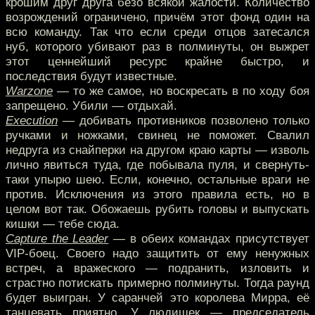
крошим друг друга безо всякой жалости. Количество
возрождений ограничено, причём этот фонд один на
всю команду. Так что если среди отцов затесался
нуб, которого убивают раз в полминуты, он выжрет
этот ценнейший ресурс крайне быстро, и
последствия будут известные.
Warzone
— то же самое, но воскресать в по ходу боя
запрещено. Убили — отдыхай.
Execution
— добивать противников позволено только
ручками и ножками, свинец не поможет. Свалил
недруга из снайперки на другом краю карты — изволь
лично явиться туда, где побывала пуля, и свернуть-
таки упырю шею. Если, конечно, остальные враги не
против. Исключения из этого правила есть, но в
целом вот так. Обожаешь рубить головы и выпускать
кишки — тебе сюда.
Capture the Leader
— в обеих командах присутствует
VIP-боец. Своего надо защитить от ему ненужных
встреч, а вражеского — подранить, изловить и
страстно потискать примерно полминуты. Тогда раунд
будет выигран. У саранчей это королева Мирра, её
танцевать приятно. У людишек — председатель