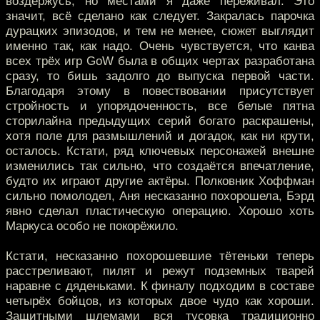
воздержусь, но местами я даже переживал. Это
значит, всё сделано как следует. Закралась парочка
дурацких эпизодов, и тем не менее, сюжет выглядит
именно так, как надо. Очень чувствуется, что канва
всех трёх игр GoW была в общих чертах разработана
сразу, то бишь задолго до выпуска первой части.
Благодаря этому в повествовании присутствует
стройность и упорядоченность, все белые пятна
сторилайна предыдущих серий богато раскрашены,
хотя поле для размышлений и догадок, как ни крути,
осталось. Кстати, ряд ключевых персонажей внешне
изменились так сильно, что создаётся впечатление,
будто их играют другие актёры. Полковник Хоффман
сильно помолодел, Аня несказанно похорошела, Бэрд
явно сделал пластическую операцию. Хорошо хоть
Маркуса особо не покорёжило.
Кстати, несказанно похорошевшие тётеньки теперь
расстреливают, пилят и режут подземных тварей
наравне с дяденьками. К финалу подходим в составе
четырёх бойцов, из которых двое чудо как хороши.
Защитными шлемами вся тусовка традиционно