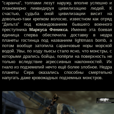
"саранча", толпами лезут наружу, вполне успешно и
планомерно ликвидируя цивилизацию людей. К
счастью, судьба оной цивилизации висит на
довольно-таки крепком волоске, известном как отряд
"Дельта" под командованием бывшего военного
преступника
Маркуса Феникса
. Именно эта боевая
единица сперва обеспечила доставку в недра
планеты гостинца под названием lightmass bomb, а
потом вообще затопила саранчовые норы морской
водой. Увы, по ходу пьесы стало ясно, что монстры, с
которыми дрались бойцы, попёрли на поверхность не
только вследствие агрессивных наклонностей. Их
гнало из подземелий нечто ещё более злобное. Недра
планеты Сера оказались способны смертельно
напугать даже кровожадных подземных монстров.