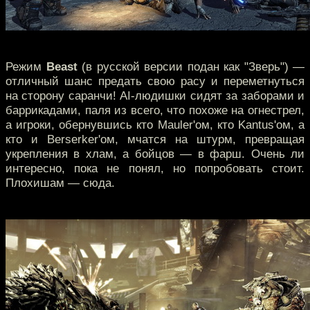
Режим
Beast
(в русской версии подан как "Зверь") —
отличный шанс предать свою расу и переметнуться
на сторону саранчи! AI-людишки сидят за заборами и
баррикадами, паля из всего, что похоже на огнестрел,
а игроки, обернувшись кто Mauler'ом, кто Kantus'ом, а
кто и Berserker'ом, мчатся на штурм, превращая
укрепления в хлам, а бойцов — в фарш. Очень ли
интересно, пока не понял, но попробовать стоит.
Плохишам — сюда.