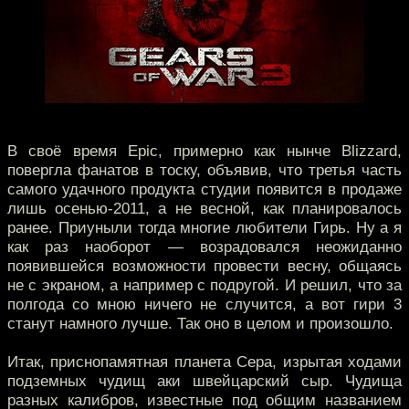
В своё время Epic, примерно как нынче Blizzard,
повергла фанатов в тоску, объявив, что третья часть
самого удачного продукта студии появится в продаже
лишь осенью-2011, а не весной, как планировалось
ранее. Приуныли тогда многие любители Гирь. Ну а я
как раз наоборот — возрадовался неожиданно
появившейся возможности провести весну, общаясь
не с экраном, а например с подругой. И решил, что за
полгода со мною ничего не случится, а вот гири 3
станут намного лучше. Так оно в целом и произошло.
Итак, приснопамятная планета Сера, изрытая ходами
подземных чудищ аки швейцарский сыр. Чудища
разных калибров, известные под общим названием