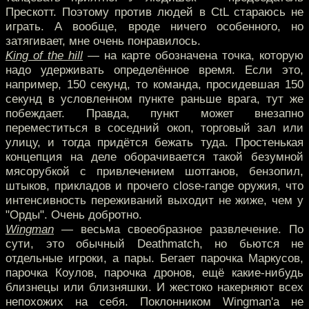
Прескотт. Поэтому против людей в CtL стараюсь не
играть. А вообще, вроде ничего особенного, но
затягивает, мне очень понравилось.
King of the hill
— на карте обозначена точка, которую
надо удерживать определённое время. Если это,
например, 150 секунд, то команда, просидевшая 150
секунд в условленном пункте раньше врага, тут же
побеждает. Правда, пункт может внезапно
переместиться в соседний окоп, торговый зал или
улицу, и тогда придётся бежать туда. Простенькая
концепция на деле оборачивается такой безумной
мясорубкой с привлечением шотганов, бензопил,
штыков, прикладов и прочего close-range оружия, что
интенсивность переживаний выходит не жиже, чем у
"Орды". Очень добротно.
Wingman
— весьма своеобразное развлечение. По
сути, это обычный Deathmatch, но бьются не
отдельные игроки, а пары. Бегает парочка Маркусов,
парочка Коулов, парочка дронов, ещё какие-нибудь
близнецы или близняшки. И жестоко накерняют всех
непохожих на себя. Поклонником Wingman'а не