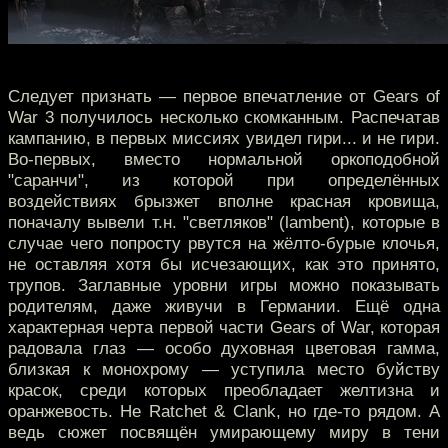
Следует признать — первое впечатление от Gears of
War 3 получилось несколько скомканным. Распечатав
кампанию, в первых миссиях увидел гири... и не гири.
Во-первых, вместо нормальной оркоподобной
"саранчи", из которой при определённых
воздействиях брызжет вполне красная кровища,
поначалу вывели т.н. "светляков" (lambent), которые в
случае чего попросту рвутся на жёлто-бурые клочья,
не оставляя хотя бы исчезающих, как это принято,
трупов. Заглавные уровни игры можно показывать
родителям, даже живучи в Германии. Ещё одна
характерная черта первой части Gears of War, которая
радовала глаз — особо духовная цветовая гамма,
близкая к монохрому — уступила место буйству
красок, среди которых преобладает желтизна и
оранжевость. Не Ratchet & Clank, но где-то рядом. А
ведь сюжет посвящён умирающему миру в тени