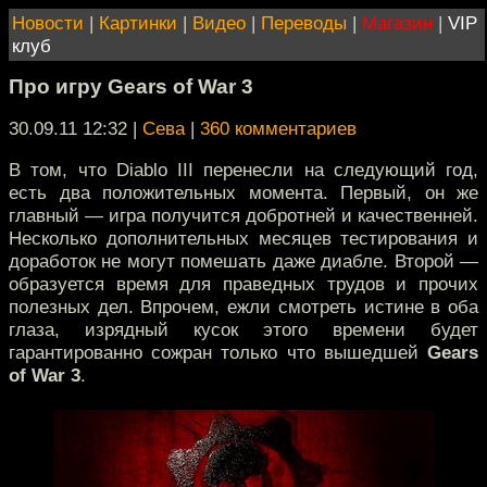
Новости
|
Картинки
|
Видео
|
Переводы
|
Магазин
|
VIP
клуб
Про игру Gears of War 3
30.09.11 12:32
|
Сева
|
360 комментариев
В том, что Diablo III перенесли на следующий год,
есть два положительных момента. Первый, он же
главный — игра получится добротней и качественней.
Несколько дополнительных месяцев тестирования и
доработок не могут помешать даже диабле. Второй —
образуется время для праведных трудов и прочих
полезных дел. Впрочем, ежли смотреть истине в оба
глаза, изрядный кусок этого времени будет
гарантированно сожран только что вышедшей
Gears
of War 3
.