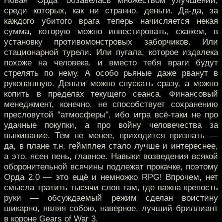
Новая "Орда" обзавелась множеством улучшений,
среди которых, как ни странно, деньги. Да-да, за
каждого убитого врага теперь начисляется некая
сумма, которую можно инвестировать, скажем, в
установку противомонстровых заборчиков. Или
стационарной турели. Или пугала, которое издалека
похоже на человека, и вместо тебя враги будут
стрелять по нему. А особо рьяные даже рванут в
рукопашную. Деньги можно спускать сразу, а можно
копить в пределах текущего сеанса. Финансовый
менеджмент, конечно, не способствует сохранению
пресловутой "атмосферы", ибо игра всё-таки не про
удачные покупки, а про войну человечества за
выживание. Тем не менее, приходится признать —
да, в плане т.н. геймплея стало лучше и интереснее,
а это, ясен пень, главное. Навыки возведения всякой
оборонительной всячины подлежат прокачке, поэтому
Орда 2.0 — это ещё и немножко RPG! Впрочем, нет
смысла тратить тысячи слов там, где важна крепость
руки — обсуждаемый режим сделан воистину
шикарно, являя собою, наверное, лучший бриллиант
в короне Gears of War 3.