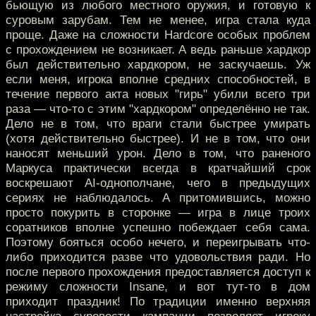
бьющую из любого местного оружия, и готовую к
суровым зарубам. Тем не менее, игра стала куда
проще. Даже на сложности Hardcore особых проблем
с прохождением не возникает. А ведь раньше хардкор
был действительно хардкором, не заскучаешь. Уж
если меня, игрока вполне средних способностей, в
течение первого акта новых "гирь" убили всего три
раза — что-то с этим "хардкором" определённо не так.
Дело не в том, что враги стали быстрее умирать
(хотя действительно быстрее). И не в том, что они
наносят меньший урон. Дело в том, что раненого
Маркуса практически всегда в кратчайший срок
воскрешают AI-однополчане, чего в предыдущих
сериях не наблюдалось. А притомившись, можно
просто покурить в сторонке — игра в лице троих
соратников вполне успешно побеждает себя сама.
Поэтому бояться особо нечего, и переигрывать что-
либо приходится разве что удовольствия ради. Но
после первого прохождения предоставляется доступ к
режиму сложности Insane, и вот тут-то в дом
приходит праздник! По традиции именно верхняя