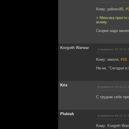
Кому: polinov85,
#
> Мексика просто
всему.
Скорее надо менят
Korgoth Warwar
отправлено 03.10.11 
Кому: емеля,
#18
Не-не, "Сегодня в
Krix
отправлено 03.10.11 
С трудом себе пре
Plohish
отправлено 03.10.11 
Кому: Korgoth War