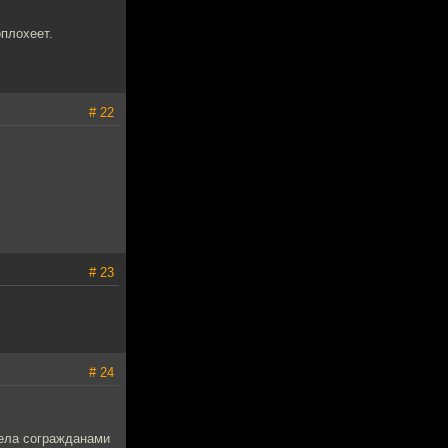
оплохеет.
# 22
# 23
# 24
рела согражданами