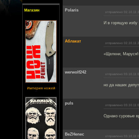
Polaris
Магазин
отправлено 02.10.11 
И в горящую избу 
Аблакат
отправлено 02.10.11 
«Щелкни, Маруся!
werwolf242
отправлено 03.10.11 
но да наших депут
Империя ножей
puls
отправлено 03.10.11 
Однако суровые в
BeZHenec
отправлено 03.10.11 