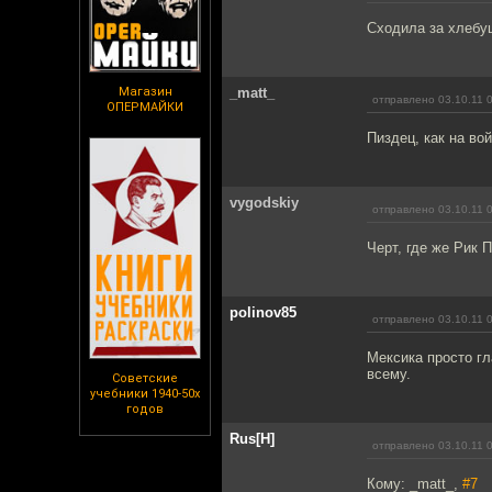
Сходила за хлебуш
Магазин
_matt_
отправлено 03.10.11 
ОПЕРМАЙКИ
Пиздец, как на вой
vygodskiy
отправлено 03.10.11 
Черт, где же Рик 
polinov85
отправлено 03.10.11 
Мексика просто г
всему.
Советские
учебники 1940-50х
годов
Rus[H]
отправлено 03.10.11 
Кому: _matt_,
#7