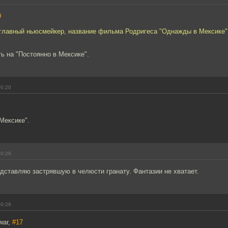
9
 главный ньюсмейкер, название фильма Родригеса "Однажды в Мексике"
ь на "Постоянно в Мексике".
00:20
 Мексике".
00:26
дставляю застрявшую в челюсти гранату. Фантазии не хватает.
00:26
war,
#17