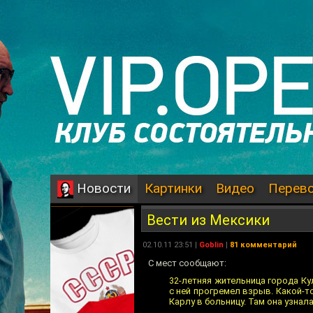
Картинки
Видео
Перев
Новости
Вести из Мексики
02.10.11 23:51 |
Goblin
|
81 комментарий
С мест сообщают:
32-летняя жительница города Ку
с ней прогремел взрыв. Какой-т
Карлу в больницу. Там она узнал