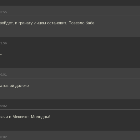
23:55
войдет, и гранату лицом остановит. Повезло бабе!
23:56
»
00:01
атов ей далеко
00:02
рачи в Мексике. Молодцы!
00:02