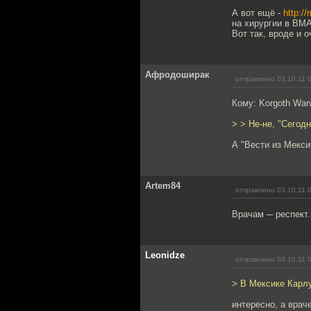
А вот ещё -
http:/
на хирургии в ВМА
Вот так, вроде и о
Афродоширак
отправлено 03.10.11 
Кому: Korgoth War
> > Не-не, "Сегодн
А "Вести из Мекси
Artem84
отправлено 03.10.11 
Врачам ─ респект.
Leonidze
отправлено 03.10.11 
> В Мексике Карлу
интересно, а врач