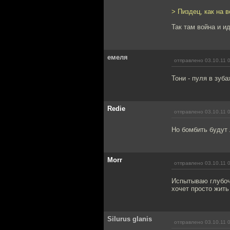
> Пиздец, как на в
Так там война и и
емеля
отправлено 03.10.11 
Тони - пуля в зуба
Redie
отправлено 03.10.11 
Но бомбить будут
Morr
отправлено 03.10.11 
Испытываю глубоча
хочет просто жить
Silurus glanis
отправлено 03.10.11 