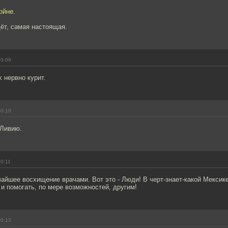
ойне.
дёт, самая настоящая.
00:09
х нервно курит.
00:10
 Ливию.
00:11
йшее восхищение врачами. Вот это - Люди! В черт-знает-какой Мексике
 и помогать, по мере возможностей, другим!
00:13