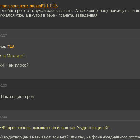
/mmg-shora.ucoz.ru/publ/1-1-0-25
 любят про этот случай рассказывать. А так хрен к носу прикинуть - и п
чухался уже, а внутри в тебе - граната, взведённая.
00:27
war,
#19
я в Мексике".
ки" чем плохо?
00:33
 Настоящие герои.
00:34
 Флорес теперь называют не иначе как "чудо-женщиной".
ей чудотворцами называют или нет? или так, на фоне ежедневного отст