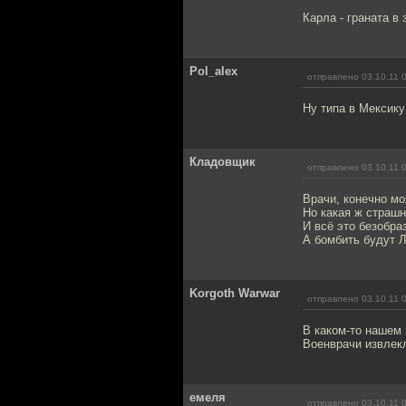
Карла - граната в 
Pol_alex
отправлено 03.10.11 
Ну типа в Мексику 
Кладовщик
отправлено 03.10.11 
Врачи, конечно м
Но какая ж страшна
И всё это безобра
А бомбить будут Л
Korgoth Warwar
отправлено 03.10.11 
В каком-то нашем 
Военврачи извлекл
емеля
отправлено 03.10.11 