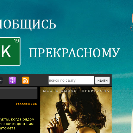
Уголовщина
дукты, когда рядом
й человек доставил
натомета.