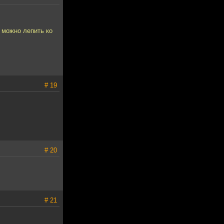
 можно лепить ко
# 19
# 20
# 21