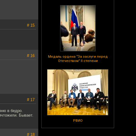
# 15
# 16
Медаль ордена "За заслуги перед
Отечеством" II степени
# 17
рню в бедро.
ичтожили. Бывает.
РВИО
# 18