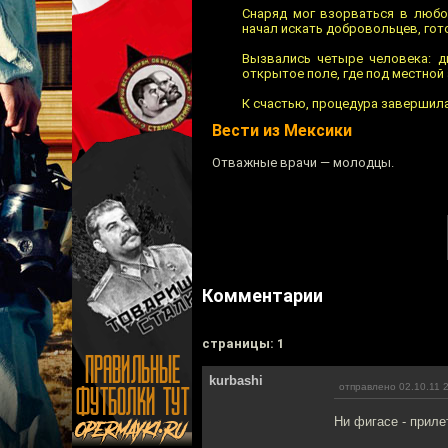
Снаряд мог взорваться в любо
начал искать добровольцев, гот
Вызвались четыре человека: д
открытое поле, где под местной
К счастью, процедура завершила
Вести из Мексики
Отважные врачи — молодцы.
Комментарии
cтраницы: 1
kurbashi
отправлено 02.10.11 
Ни фигасе - приле