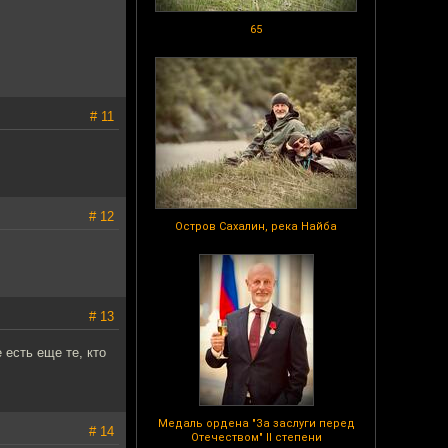
65
# 11
# 12
Остров Сахалин, река Найба
# 13
 есть еще те, кто
Медаль ордена "За заслуги перед
# 14
Отечеством" II степени