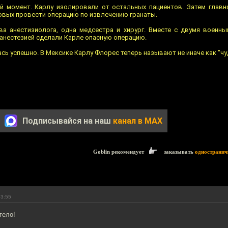
й момент. Карлу изолировали от остальных пациентов. Затем глав
овых провести операцию по извлечению гранаты.
ва анестизиолога, одна медсестра и хирург. Вместе с двумя военн
 анестезией сделали Карле опасную операцию.
сь успешно. В Мексике Карлу Флорес теперь называют не иначе как "ч
Подписывайся на наш
канал в MAX
Goblin рекомендует
заказывать
одностранич
23:55
тело!