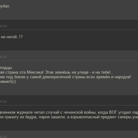
зубах.
00:13
ни ногой..!?
00:13
олодцы.
я страна эта Мексика! Этак зевнёшь на улице - и на тебе!..
зие под боком у самой демократичной страны всех времён и народов!
ивию!(с)
00:13
военном журнале читал случай с чеченской войны, когда ВОГ угодил па
и гранату из бедра, парня зашили, а взрывоопасный предмет саперы ун
00:19