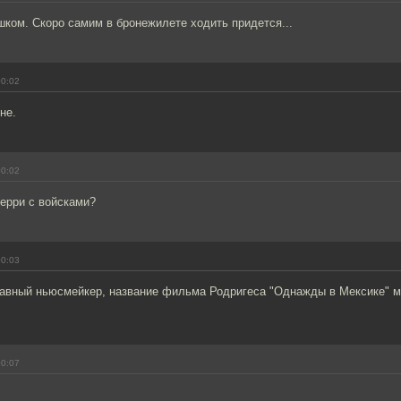
ком. Скоро самим в бронежилете ходить придется...
00:02
не.
00:02
Перри с войсками?
00:03
лавный ньюсмейкер, название фильма Родригеса "Однажды в Мексике" м
00:07