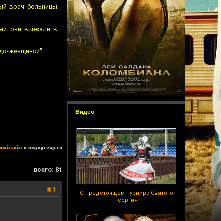
ный врач больницы
ыми они выехали в
удо-женщиной".
Видео
ный сайт
в megagroup.ru
всего: 81
# 1
О предстоящем Турнире Святого
Георгия