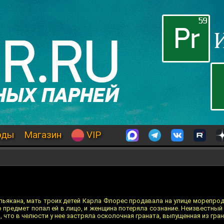
оды
Магазин
VIP
льякана, мать троих детей Карла Флорес продавала на улице морепро
о предмет попал ей в лицо, и женщина потеряла сознание. Неизвестны
а, что в челюсти у нее застряла осколочная граната, выпущенная из гра