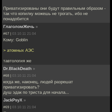
Приватизированы они будут правильным образом -
так что копилку можешь не трогать, ибо не
понадобится
ГлаголомЖечь
»
#67 |
03.10.11 21:04
Кому: Goblin
> атомных АЭС
тавтология же
Dr.BlackDeath
»
#68 |
03.10.11 21:04
когда же, наконец, людей разрешат
приватизировать?
душ эдак по триста для начала...
JackPsyX
»
#69 |
03.10.11 21:04