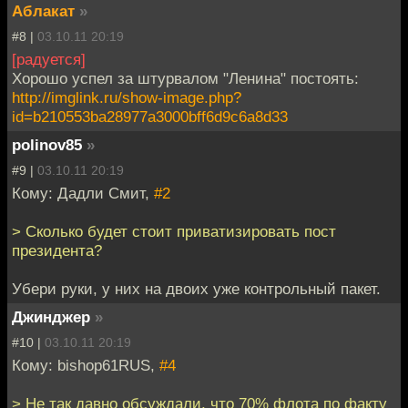
Аблакат
»
#8 |
03.10.11 20:19
[радуется]
Хорошо успел за штурвалом "Ленина" постоять:
http://imglink.ru/show-image.php?
id=b210553ba28977a3000bff6d9c6a8d33
polinov85
»
#9 |
03.10.11 20:19
Кому: Дадли Смит,
#2
> Сколько будет стоит приватизировать пост
президента?
Убери руки, у них на двоих уже контрольный пакет.
Джинджер
»
#10 |
03.10.11 20:19
Кому: bishop61RUS,
#4
> Не так давно обсуждали, что 70% флота по факту