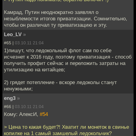
Камрад, Путин неоднократно заявлял о
незыблемости итогов приватизации. Сомнительно,
чтобы он различал ту приватизацию и эту.
Leo_LV
»
#65 |
03.10.11 21:04
1)пишут, что ледокольный флот сам по себе
исчезнет к 2016 году, поэтому приватизация - способ
получить профит сейчас и переложить затраты на
утилизацию на китайцев;
2) грядет потепление - вскоре ледоколы станут
ненужными;
eng3
»
#66 |
03.10.11 21:04
Кому: АлексИ,
#54
> Цена то какая будет?! Хватит ли монеток в свинье
копилке на 1 самый замшелый ледокольчик?