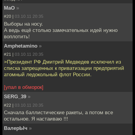
MaO
»
#20 |
03.10.11 20:35
Выборы на носу.
А ведь ещё столько замечательных идей нужно
воплотить!
Amphetamino
»
#21 |
03.10.11 20:35
>Президент РФ Дмитрий Медведев исключил из
списка запрещенных к приватизации предприятий
атомный ледокольный флот России.
[упал в обморок]
SERG_39
»
#22 |
03.10.11 20:35
Cначала баллистические ракеты, а потом все
остальное. Я настаиваю !!!
ВалерЫч
»