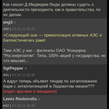
Как сказал Д.Медведев:Люди должны судить о
деятельности президента, как и правительства, по
их делам.
eng3
»
#40 |
03.10.11 20:35
>Следующий шаг — приватизация атомных АЭС и
баллистических ракет
Таки АЭС у нас - филиалы ОАО "Концерна
"Росэнергоатом". Типа, 100% акций у государства, но
что мешает...
SgtPepper
»
#41 |
03.10.11 20:35
А вдруг теперь объявят тендер по затапливанию
барж с энтеллигенцией в Ледовитом океане???
[ходит кругами в ожидании]
Lewis Rocknrolla
»
#42 |
03.10.11 20:35