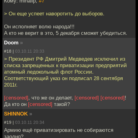
Кому: mihailp,
#7
> Он еще успеет наворотить до выборов.
Он исполняет волю народа!!!
А кто не верит в это, 5 декабря сможет убедиться.
Doom
»
#18 |
03.10.11 20:33
> Президент РФ Дмитрий Медведев исключил из
списка запрещенных к приватизации предприятий
атомный ледокольный флот России.
Соответствующий указ он подписал 28 сентября
2011г.
[censored]
, что же он делает,
[censored]
[censored]
!
Да кто он
[censored]
такой?
SHINNOK
»
#19 |
03.10.11 20:34
Армию ещё приватизировать не собираются
заодно?