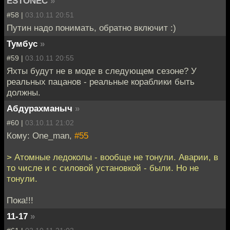
ESTONEC
»
#58 |
03.10.11 20:51
Путин надо понимать, обратно включит :)
Тумбус
»
#59 |
03.10.11 20:55
Яхты будут не в моде в следующем сезоне? У
реальных пацанов - реальные кораблики быть
должны.
Абдурахманыч
»
#60 |
03.10.11 21:02
Кому: One_man,
#55
> Атомные ледоколы - вообще не тонули. Аварии, в
то числе и с силовой установкой - были. Но не
тонули.
Пока!!!
11-17
»