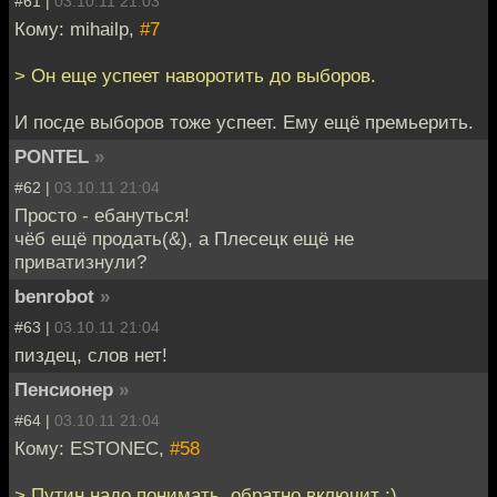
#61 |
03.10.11 21:03
Кому: mihailp,
#7
> Он еще успеет наворотить до выборов.
И посде выборов тоже успеет. Ему ещё премьерить.
PONTEL
»
#62 |
03.10.11 21:04
Просто - ебануться!
чёб ещё продать(&), а Плесецк ещё не
приватизнули?
benrobot
»
#63 |
03.10.11 21:04
пиздец, слов нет!
Пенсионер
»
#64 |
03.10.11 21:04
Кому: ESTONEC,
#58
> Путин надо понимать, обратно включит :)