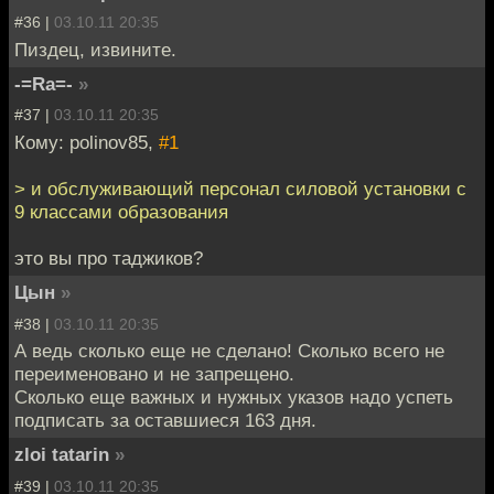
#36 |
03.10.11 20:35
Пиздец, извините.
-=Ra=-
»
#37 |
03.10.11 20:35
Кому: polinov85,
#1
> и обслуживающий персонал силовой установки с
9 классами образования
это вы про таджиков?
Цын
»
#38 |
03.10.11 20:35
А ведь сколько еще не сделано! Сколько всего не
переименовано и не запрещено.
Сколько еще важных и нужных указов надо успеть
подписать за оставшиеся 163 дня.
zloi tatarin
»
#39 |
03.10.11 20:35