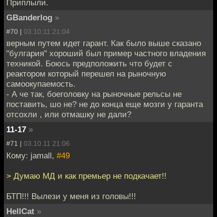
Приплыли.
GBanderlog
»
#70 |
03.10.11 21:04
верным путем идет гарант. Как было выше сказано
"булгария" хороший был пример частного владения
техникой. Боюсь предположить что будет с
реактором который перешел на рыночную
самоокупаемость.
- А че так, боеголовку на рыночные рельсы не
поставить, шо не? не до конца еще мозги у гаранта
отсохли , или отмашку не дали?
11-17
»
#71 |
03.10.11 21:06
Кому: jamall,
#49
> Думаю МД и как премьер не подкачает!!
БТП!!! Вылези у меня из головы!!!
HellCat
»