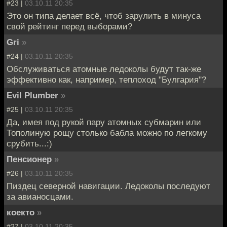
#23 |
03.10.11 20:35
Это он типа делает всё, чтоб зарулить в минуса
свой рейтинг перед выборами?
Gri
»
#24 |
03.10.11 20:35
Обслуживаться атомные ледоколы будут так-же
эффективно как, например, теплоход "Булгария"?
Evil Plumber
»
#25 |
03.10.11 20:35
Да, имея под рукой пару атомных субмарин или
Тополиную рощу столько бабла можно по легкому
срубить...:)
Пенсионер
»
#26 |
03.10.11 20:35
Пиздец северной навигации. Ледоколы последуют
за авианосцами.
коекто
»
#27 |
03.10.11 20:35