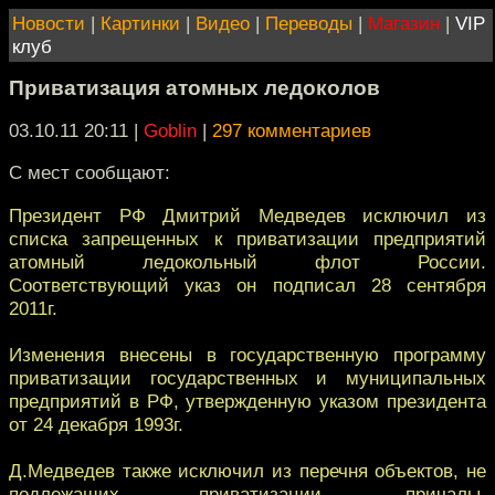
Новости
|
Картинки
|
Видео
|
Переводы
|
Магазин
|
VIP
клуб
Приватизация атомных ледоколов
03.10.11 20:11
|
Goblin
|
297 комментариев
C мест сообщают:
Президент РФ Дмитрий Медведев исключил из
списка запрещенных к приватизации предприятий
атомный ледокольный флот России.
Соответствующий указ он подписал 28 сентября
2011г.
Изменения внесены в государственную программу
приватизации государственных и муниципальных
предприятий в РФ, утвержденную указом президента
от 24 декабря 1993г.
Д.Медведев также исключил из перечня объектов, не
подлежащих приватизации, причалы,