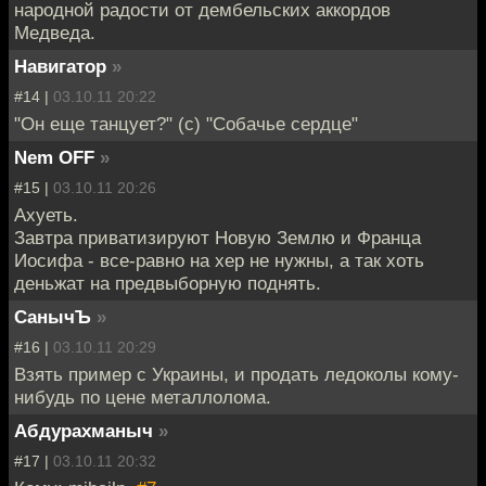
народной радости от дембельских аккордов
Медведа.
Навигатор
»
#14 |
03.10.11 20:22
"Он еще танцует?" (с) "Собачье сердце"
Nem OFF
»
#15 |
03.10.11 20:26
Ахуеть.
Завтра приватизируют Новую Землю и Франца
Иосифа - все-равно на хер не нужны, а так хоть
деньжат на предвыборную поднять.
СанычЪ
»
#16 |
03.10.11 20:29
Взять пример с Украины, и продать ледоколы кому-
нибудь по цене металлолома.
Абдурахманыч
»
#17 |
03.10.11 20:32