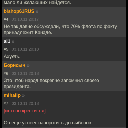
мало ли желающих найдется.
bishop61RUS
»
#4 |
03.10.11 20:17
Не так давно обсуждали, что 70% флота по факту
принадлежит Канаде.
al1
»
#5 |
03.10.11 20:18
Ахуеть.
Борисыч
»
#6 |
03.10.11 20:18
Это чтоб народ покрепче запомнил своего
президента.
mihailp
»
#7 |
03.10.11 20:18
[истово крестится]
Он еще успеет наворотить до выборов.