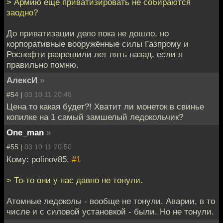
> Армию ещё приватизировать не собираются
заодно?
До приватизации дело пока не дошло, но
корпоративные вооружённые силы Газпрому и
Роснефти разрешили лет пять назад, если я
правильно помню.
АлексИ
»
#54 |
03.10.11 20:48
Цена то какая будет?! Хватит ли монеток в свинье
копилке на 1 самый замшелый ледокольчик?
One_man
»
#55 |
03.10.11 20:50
Кому: polinov85,
#1
> То-то они у нас давно не тонули.
Атомные ледоколы - вообще не тонули. Аварии, в то
числе и с силовой установкой - были. Но не тонули.