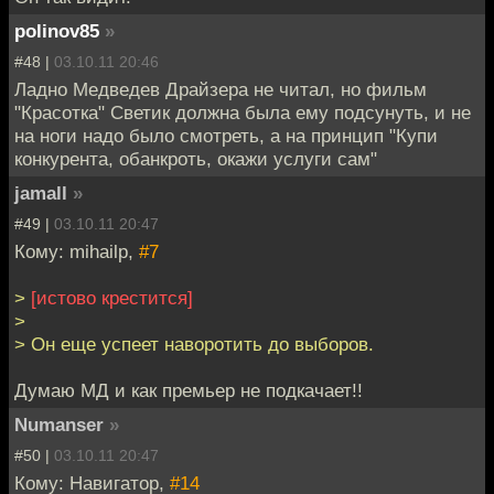
polinov85
»
#48 |
03.10.11 20:46
Ладно Медведев Драйзера не читал, но фильм
"Красотка" Светик должна была ему подсунуть, и не
на ноги надо было смотреть, а на принцип "Купи
конкурента, обанкроть, окажи услуги сам"
jamall
»
#49 |
03.10.11 20:47
Кому: mihailp,
#7
>
[истово крестится]
>
> Он еще успеет наворотить до выборов.
Думаю МД и как премьер не подкачает!!
Numanser
»
#50 |
03.10.11 20:47
Кому: Навигатор,
#14