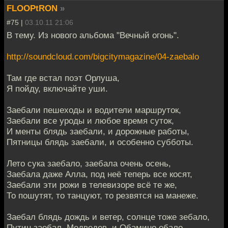
FLOOPtRON
»
#75 |
03.10.11 21:06
В тему. Из нового альбома "Вечный огонь".
http://soundcloud.com/bigcitymagazine/04-zaebalo
Там где встал поэт Орлуша,
Я пойду, включайте уши.
Заебали пешеходы и водители маршруток,
Заебали все уроды и любое время суток,
И менты блядь заебали, и дорожные работы,
Пятницы блядь заебали, и особенно субботы.
Лето сука заебало, заебала очень осень,
Заебала даже Алла, под неё теперь все косят,
Заебали эти рожи в телевизоре всё те же,
То пошутят, то танцуют, то резвятся на манеже.
Заебал блядь дождь и ветер, солнце тоже зебало,
Путин заебал, Медведев, и Обамино ебало,