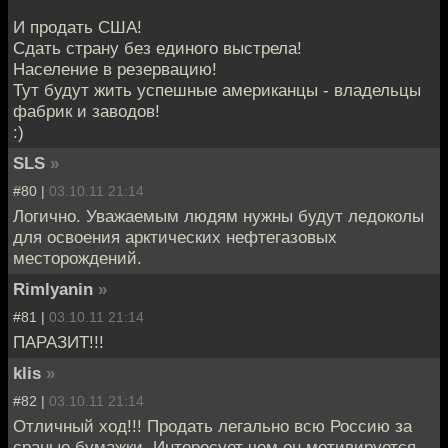
И продать США!
Сдать страну без единого выстрела!
Население в резервацию!
Тут будут жить успешные американцы - владельцы
фабрик и заводов!
:)
SLS
»
#80 |
03.10.11 21:14
Логично. Уважаемым людям нужны будут ледоколы
для освоения арктических нефтегазовых
месторождений.
Rimlyanin
»
#81 |
03.10.11 21:14
ПАРАЗИТ!!!
klis
»
#82 |
03.10.11 21:14
Отличный ход!!! Продать легально всю Россию за
сраные бумажки. Интересует чем он мотивируется