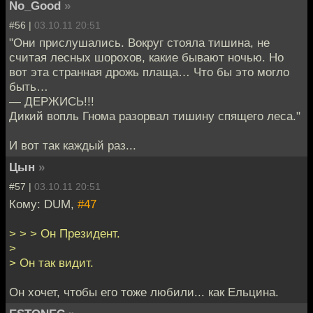
No_Good
»
#56 |
03.10.11 20:51
"Они прислушались. Вокруг стояла тишина, не
считая лесных шорохов, какие бывают ночью. Но
вот эта странная дрожь плаща… Что бы это могло
быть…
— ДЕРЖИСЬ!!!
Дикий вопль Гнома разорвал тишину спящего леса."
И вот так каждый раз...
Цын
»
#57 |
03.10.11 20:51
Кому: DUM,
#47
> > > Он Президент.
>
> Он так видит.
Он хочет, чтобы его тоже любили... как Ельцина.