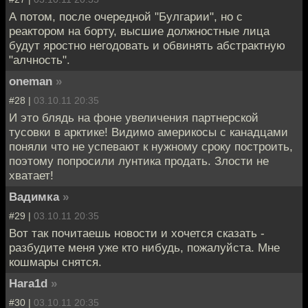
А потом, после очередной "Булгарии", но с
реактором на борту, высшие должностные лица
будут яростно негодовать и обвинять абстрактную
"алчность".
oneman
»
#28 |
03.10.11 20:35
И это блядь на фоне увеличения партнерской
тусовки в арктике! Видимо америкосы с канадцами
поняли что не успевают к нужному сроку построить,
поэтому попросили лунтика продать. Злости не
хватает!
Вадимка
»
#29 |
03.10.11 20:35
Вот так почитаешь новости и хочется сказать -
разбудите меня уже кто нибудь, пожалуйста. Мне
кошмары снятся.
Hara1d
»
#30 |
03.10.11 20:35