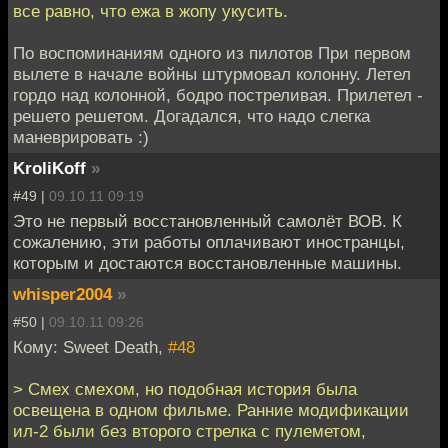
все равно, что ежа в жопу укусить.
По воспоминаниям одного из пилотов При первом
вылете в начале войны штурмовал колонну. Летел
гордо над колонной, бодро постреливая. Прилетел -
решето решетом. Догадался, что надо слегка
маневрировать :)
KroliKoff
»
#49 |
09.10.11 09:19
Это не первый восстановленный самолёт ВОВ. К
сожалению, эти работы оплачивают иностранцы,
которым и достаются восстановленные машины.
whisper2004
»
#50 |
09.10.11 09:26
Кому: Sweet Death,
#48
> Смех смехом, но подобная история была
освещена в одном фильме. Ранние модификации
ил-2 были без второго стрелка с пулеметом,