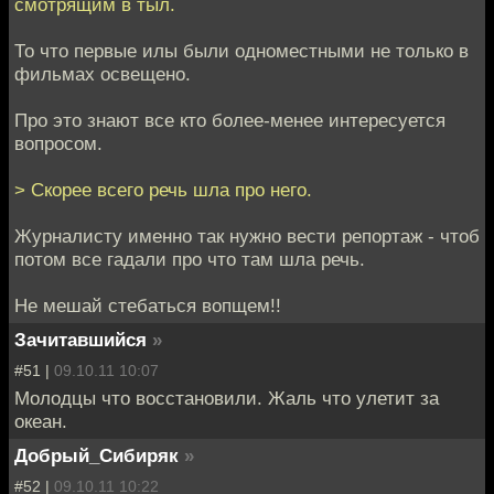
смотрящим в тыл.
То что первые илы были одноместными не только в
фильмах освещено.
Про это знают все кто более-менее интересуется
вопросом.
> Скорее всего речь шла про него.
Журналисту именно так нужно вести репортаж - чтоб
потом все гадали про что там шла речь.
Не мешай стебаться вопщем!!
Зачитавшийся
»
#51 |
09.10.11 10:07
Молодцы что восстановили. Жаль что улетит за
океан.
Добрый_Сибиряк
»
#52 |
09.10.11 10:22