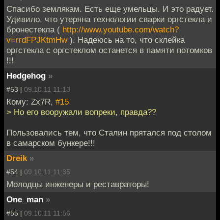
Спасибо землякам. Есть еще умельцы. И это радует.
Удивило, что утеряна технологии сварки оргстекла и
бронестекла (
http://www.youtube.com/watch?
v=rrdFPJKtmHw
). Надеюсь на то, что склейка
оргстекла с оргстеклом останется в памяти потомков
!!!
Hedgehog
»
#53 |
09.10.11 11:13
Кому: Zx7R,
#15
> Но его вооружали вопреки, правда??
Пользовались тем, что Сталин прятался под столом
в самарском бункере!!!
Dreik
»
#54 |
09.10.11 11:35
Молодцы инженеры и реставраторы!
One_man
»
#55 |
09.10.11 11:56