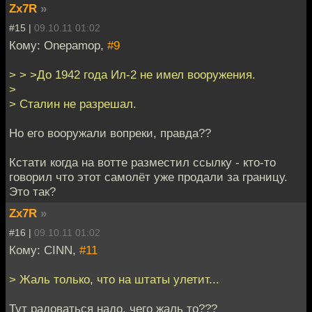
Zx7R
»
#15 |
09.10.11 01:02
Кому: Onepamop,
#9
> > >До 1942 года Ил-2 не имел вооружения.
>
> Сталин не разрешал.
Но его вооружали вопреки, правда??
Кстати когда на вотте разместил ссылку - кто-то
говорил что этот самолёт уже продали за границу.
Это так?
Zx7R
»
#16 |
09.10.11 01:02
Кому: CINN,
#11
> Жаль только, что на штаты улетит...
Тут радоваться надо, чего жаль то???