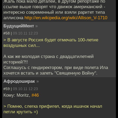
Жаль пока мало деталей, в другом репортаже по
ссылке выше говорят что движок американский -
интересно современный или взяли раритет типа
аллисона
http://en.wikipedia.org/wiki/Allison_V-1710
БудущийМент
»
#58 |
09.10.11 12:23
> В августе Россия будет отмечать 100-летие
воздушных сил...
А как же молодая страна с двадцатилетней
историей?!!
Соглашусь с гендиректором, при виде полета Ила
хочется встать и запеть "Священную Войну".
Афродоширак
»
#59 |
09.10.11 12:23
Кому: Moritz,
#46
> Помню, слегка прифигел, когда ишачок начал
петли крутить =)