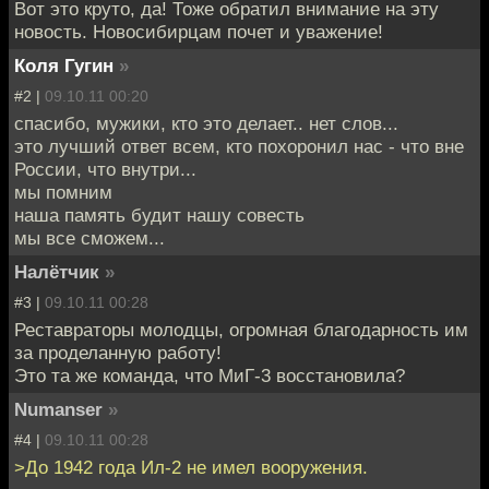
Вот это круто, да! Тоже обратил внимание на эту
новость. Новосибирцам почет и уважение!
Коля Гугин
»
#2 |
09.10.11 00:20
спасибо, мужики, кто это делает.. нет слов...
это лучший ответ всем, кто похоронил нас - что вне
России, что внутри...
мы помним
наша память будит нашу совесть
мы все сможем...
Налётчик
»
#3 |
09.10.11 00:28
Реставраторы молодцы, огромная благодарность им
за проделанную работу!
Это та же команда, что МиГ-3 восстановила?
Numanser
»
#4 |
09.10.11 00:28
>До 1942 года Ил-2 не имел вооружения.