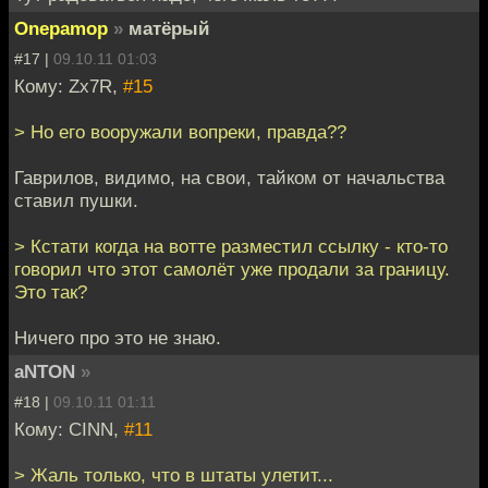
Onepamop
»
матёрый
#17 |
09.10.11 01:03
Кому: Zx7R,
#15
> Но его вооружали вопреки, правда??
Гаврилов, видимо, на свои, тайком от начальства
ставил пушки.
> Кстати когда на вотте разместил ссылку - кто-то
говорил что этот самолёт уже продали за границу.
Это так?
Ничего про это не знаю.
aNTON
»
#18 |
09.10.11 01:11
Кому: CINN,
#11
> Жаль только, что в штаты улетит...