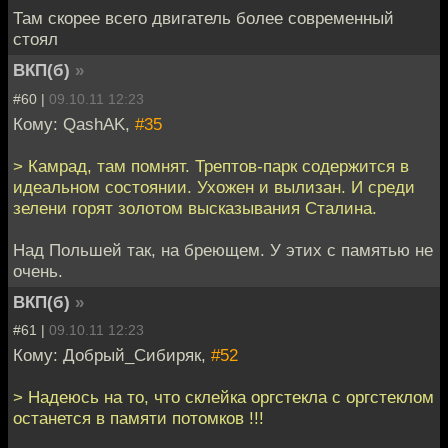
Там скорее всего двигатель более современный
стоял
ВКП(б)
»
#60 |
09.10.11 12:23
Кому: QashAK,
#35
> Камрад, там помнят. Трептов-парк содержится в
идеальном состоянии. Ухожен и вылизан. И среди
зелени горят золотом высказывания Сталина.
Над Польшей так, на бреющем. У этих с памятью не
очень.
ВКП(б)
»
#61 |
09.10.11 12:23
Кому: Добрый_Сибиряк,
#52
> Надеюсь на то, что склейка оргстекла с оргстеклом
останется в памяти потомков !!!