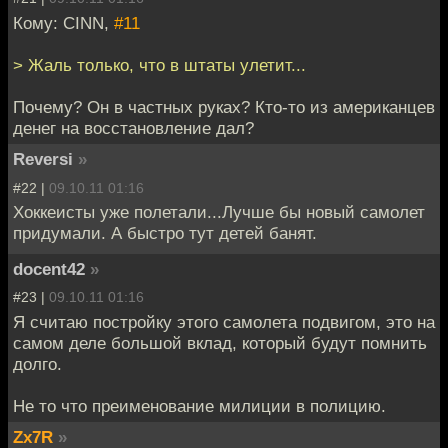
Кому: CINN,
#11
> Жаль только, что в штаты улетит...
Почему? Он в частных руках? Кто-то из американцев
денег на восстановление дал?
Reversi
»
#22 |
09.10.11 01:16
Хоккеисты уже полетали...Лучше бы новый самолет
придумали. А быстро тут детей банят.
docent42
»
#23 |
09.10.11 01:16
Я считаю постройку этого самолета подвигом, это на
самом деле большой вклад, который будут помнить
долго.
Не то что преименование милиции в полицию.
Zx7R
»