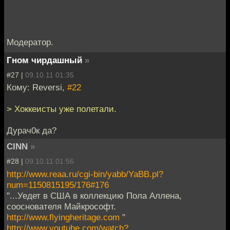
Модератор.
Гном чирдашный
»
#27 |
09.10.11 01:35
Кому: Reversi,
#22
> Хоккеисты уже полетали.
Дурач0к да?
CINN
»
#28 |
09.10.11 01:56
http://www.reaa.ru/cgi-bin/yabb/YaBB.pl?
num=1150815195/176#176
"...Уедет в США в коллекцию Пола Аллена,
сооснователя Майкрософт.
http://www.flyingheritage.com
"
http://www.youtube.com/watch?