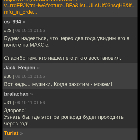
v=rrdFPJKtmHw&feature=BFa&list=ULsUIf03nsqH8&lf=
mfu_in_orde...
cs_994
»
#29 |
09.10.11 01:56
Будем надеяться, что через два года увидим его в
полёте на МАКС'е.
Спасибо тем, кто нашёл его и кто восстановил.
Jack_Reipen
»
#30 |
09.10.11 01:56
Вот ведь... мужики. Когда захотим - можем!
bralachan
»
#31 |
09.10.11 01:56
Здорово!
Узнать бы, где этот ретропарад будет проходить
через год!
Turist
»