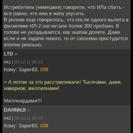
Истребители (немецкие) говорили, что ИЛа сбить -
все равно, что ежа в жопу укусить.
В ролике еще говорилось, что после одного вылета в
фюзеляже ИЛ-2 насчитали более 300 пробоин. В
голове не укладывается, как экапаж долете. Даже
если и не задели никого, то от свозняка простудится
вполне реально.
LTD
»
#41 |
09.10.11 06:53
Кому: Saper83,
#39
> А потом за это расстреливали! Тысячами, даже,
наверное, миллионами!
Миллиардами!!!
DAHNNJI
»
#42 |
09.10.11 06:53
Кому: Saper83,
#39