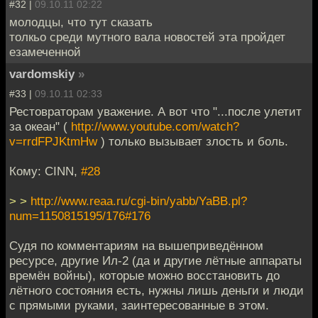
#32 |
09.10.11 02:22
молодцы, что тут сказать
толкьо среди мутного вала новостей эта пройдет
езамеченной
vardomskiy
»
#33 |
09.10.11 02:33
Рестовраторам уважение. А вот что "...после улетит
за океан" (
http://www.youtube.com/watch?
v=rrdFPJKtmHw
) только вызывает злость и боль.
Кому: CINN,
#28
> >
http://www.reaa.ru/cgi-bin/yabb/YaBB.pl?
num=1150815195/176#176
Судя по комментариям на вышеприведённом
ресурсе, другие Ил-2 (да и другие лётные аппараты
времён войны), которые можно восстановить до
лётного состояния есть, нужны лишь деньги и люди
с прямыми руками, заинтересованные в этом.