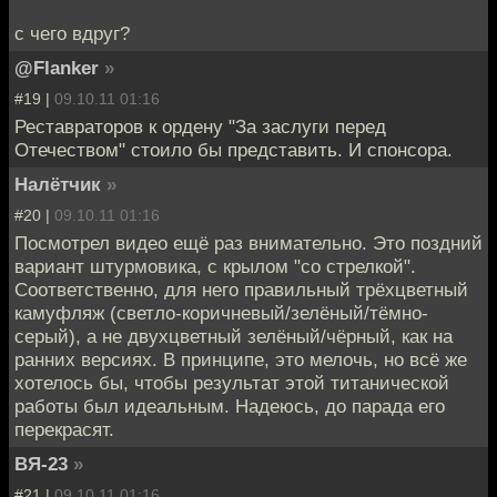
с чего вдруг?
@Flanker
»
#19 |
09.10.11 01:16
Реставраторов к ордену "За заслуги перед
Отечеством" стоило бы представить. И спонсора.
Налётчик
»
#20 |
09.10.11 01:16
Посмотрел видео ещё раз внимательно. Это поздний
вариант штурмовика, с крылом "со стрелкой".
Соответственно, для него правильный трёхцветный
камуфляж (светло-коричневый/зелёный/тёмно-
серый), а не двухцветный зелёный/чёрный, как на
ранних версиях. В принципе, это мелочь, но всё же
хотелось бы, чтобы результат этой титанической
работы был идеальным. Надеюсь, до парада его
перекрасят.
ВЯ-23
»
#21 |
09.10.11 01:16