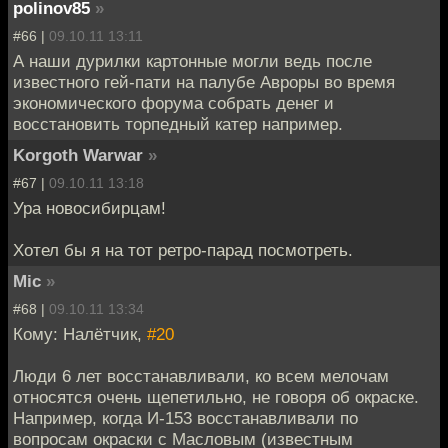
polinov85
»
#66 |
09.10.11 13:11
А наши дурилки картонные могли ведь после
известного гей-пати на палубе Авроры во время
экономического форума собрать денег и
восстановить торпедный катер например.
Korgoth Warwar
»
#67 |
09.10.11 13:18
Ура новосибирцам!
Хотел бы я на тот ретро-парад посмотреть.
Mic
»
#68 |
09.10.11 13:34
Кому: Налётчик,
#20
Люди 6 лет восстанавливали, ко всем мелочам
относятся очень щепетильно, не говоря об окраске.
Например, когда И-153 восстанавливали по
вопросам окраски с Масловым (известным