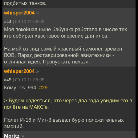
подбитых танков.
whisper2004
»
#44 |
09.10.11 09:03
Моя покойная ныне бабушка работала в числе тех
кто собирал хвостовое оперение для илов.
На мой взгляд самый красивый самолет времен
ВОВ. Парад реставрированной авиатехники -
отличная идея. Пропускать нельзя.
whisper2004
»
#45 |
09.10.11 09:05
Кому: cs_994,
#29
> Будем надеяться, что через два года увидим его в
полёте на МАКС'е.
Полет И-16 и Миг-3 вызвал бурю положительных
эмоций.
Moritz
»