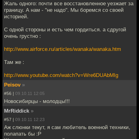
Жаль одного: почти все восстановленное уезжает за
границу. А нам - "не надо". Мы боремся со своей
историей.
С одной стороны и есть чем гордиться. а сдругой
очень грустно :
http://www.airforce.ru/articles/wanaka/wanaka.htm
Там же :
http://www.youtube.com/watch?v=Wre6DUAbMIg
Peisov
»
#56 |
09.10.11 12:05
Новосибирцы - молодцы!!!
MrRiddick
»
#57 |
09.10.11 12:23
Аж слюнки текут, я сам любитель военной техники,
полапать бы :P