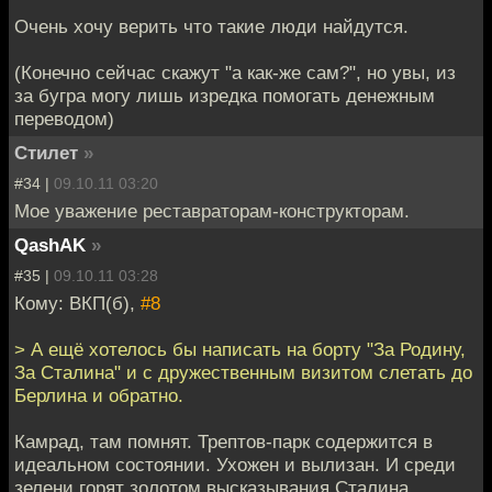
Очень хочу верить что такие люди найдутся.
(Конечно сейчас скажут "а как-же сам?", но увы, из
за бугра могу лишь изредка помогать денежным
переводом)
Стилет
»
#34 |
09.10.11 03:20
Мое уважение реставраторам-конструкторам.
QashAK
»
#35 |
09.10.11 03:28
Кому: ВКП(б),
#8
> А ещё хотелось бы написать на борту "За Родину,
За Сталина" и с дружественным визитом слетать до
Берлина и обратно.
Камрад, там помнят. Трептов-парк содержится в
идеальном состоянии. Ухожен и вылизан. И среди
зелени горят золотом высказывания Сталина.