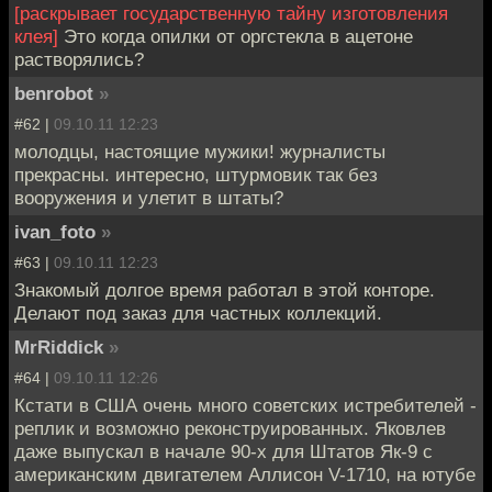
[раскрывает государственную тайну изготовления
клея]
Это когда опилки от оргстекла в ацетоне
растворялись?
benrobot
»
#62 |
09.10.11 12:23
молодцы, настоящие мужики! журналисты
прекрасны. интересно, штурмовик так без
вооружения и улетит в штаты?
ivan_foto
»
#63 |
09.10.11 12:23
Знакомый долгое время работал в этой конторе.
Делают под заказ для частных коллекций.
MrRiddick
»
#64 |
09.10.11 12:26
Кстати в США очень много советских истребителей -
реплик и возможно реконструированных. Яковлев
даже выпускал в начале 90-х для Штатов Як-9 с
американским двигателем Аллисон V-1710, на ютубе