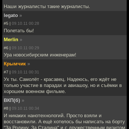
Наши журналисты такие журналисты.
legato
»
#5 |
09.10.11 00:28
Полетать бы!
Merlin
»
#6 |
09.10.11 00:29
Ура новосибирским инженерам!
Крымчик
»
#7 |
09.10.11 00:31
Ух ты. Самолёт - красавец. Надеюсь, его ждёт не
только участие в парадах и авиашоу, но и съёмки в
хорошем военном фильме.
ВКП(б)
»
#8 |
09.10.11 00:34
И никаких нанотехнологий. Просто взяли и
восстановили. А ещё хотелось бы написать на борту
"За Родину, За Сталина" и с дружественным визитом