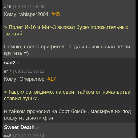
#46 |
09.10.11 09:09
Кому: whisper2004,
#45
> Полет И-16 и Миг-3 вызвал бурю положительных
эмоций.
Помню, слегка прифигел, когда ишачок начал петли
крутить =)
sad2
»
#47 |
09.10.11 09:12
Кому: Onepamop,
#17
> Гаврилов, видимо, на свои, тайком от начальства
ставил пушки.
и тайком проносил на борт бомбы, маскируя их под
водку из дьюти фри
Sweet Death
»
#48 |
09.10.11 09:14