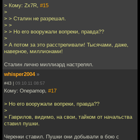
> Кому: Zx7R,
#15
>
> > Сталин не разрешал.
> >
> > Но его вооружали вопреки, правда??
>
> А потом за это расстреливали! Тысячами, даже,
наверное, миллионами!
Сталин лично миллиард настрелял.
whisper2004
»
#43 |
09.10.11 08:57
Кому: Onepamop,
#17
> Но его вооружали вопреки, правда??
>
> Гаврилов, видимо, на свои, тайком от начальства
ставил пушки.
Черенки ставил. Пушки они добывали в бою с