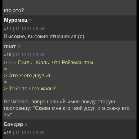
кто это?
Муромец
»
#17 |
11.10.11 09:54
Высокие, высокие отношения!(с)
murr
»
#18 |
11.10.11 09:56
> > > Гниль. Жаль, что Ройзман там.
>
> Это ж его друзья.
>
> Тебе-то чего жаль?
Возможно, вопрошавший имел ввиду старую
пословицу: "Скажи мне кто твой друг, и я скажу кто
ты".
Бэндэр
»
#19 |
11.10.11 09:56