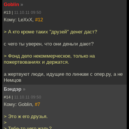
Goblin
»
#13 |
11.10.11 09:50
Кому: LeXxX,
#12
> А кто кроме таких "друзей" денег даст?
с чего ты уверен, что они деньги дают?
> Фонд дело некоммерческое, только на
пожертвованиях и держатся.
а жертвуют люди, идущие по линкам с опер.ру, а не
Немцов
Бэндэр
»
#14 |
11.10.11 09:50
Кому: Goblin,
#7
> Это ж его друзья.
>
> Тебе-то чего жаль?