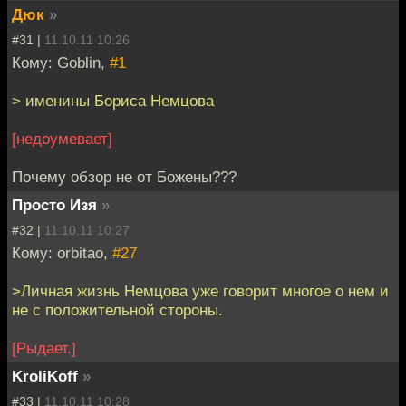
Дюк
»
#31 |
11.10.11 10:26
Кому: Goblin,
#1
> именины Бориса Немцова
[недоумевает]
Почему обзор не от Божены???
Просто Изя
»
#32 |
11.10.11 10:27
Кому: orbitao,
#27
>Личная жизнь Немцова уже говорит многое о нем и
не с положительной стороны.
[Рыдает.]
KroliKoff
»
#33 |
11.10.11 10:28