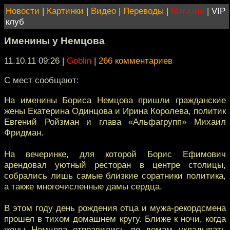
Новости
|
Картинки
|
Видео
|
Переводы
|
Магазин
|
VIP
клуб
Именины у Немцова
11.10.11 09:26
|
Goblin
|
266 комментариев
С мест сообщают:
На именины Бориса Немцова пришли гражданские
жены Екатерина Одинцова и Ирина Королева, политик
Евгений Ройзман и глава «Альфагрупп» Михаил
Фридман.
На вечеринке, для которой Борис Ефимович
арендовал уютный ресторан в центре столицы,
собрались лишь самые близкие соратники политика,
а также многочисленные дамы сердца.
В этом году день рождения отца и мужа-рекордсмена
прошел в тихом домашнем кругу. Ближе к ночи, когда
жены Немцова отправились по домам укладывать