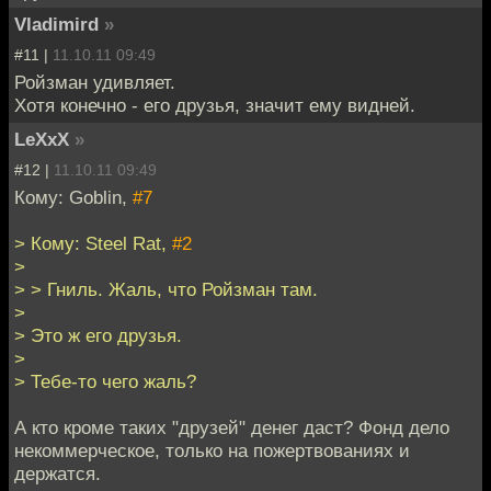
Vladimird
»
#11 |
11.10.11 09:49
Ройзман удивляет.
Хотя конечно - его друзья, значит ему видней.
LeXxX
»
#12 |
11.10.11 09:49
Кому: Goblin,
#7
> Кому: Steel Rat,
#2
>
> > Гниль. Жаль, что Ройзман там.
>
> Это ж его друзья.
>
> Тебе-то чего жаль?
А кто кроме таких "друзей" денег даст? Фонд дело
некоммерческое, только на пожертвованиях и
держатся.