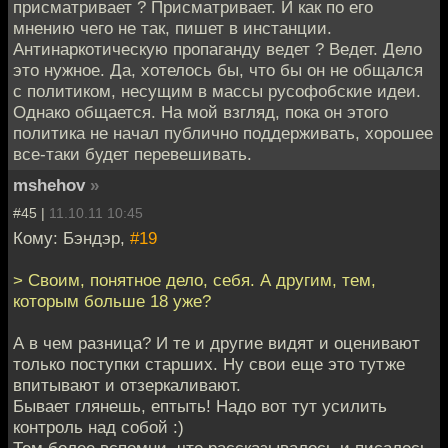
присматривает ? Присматривает. И как по его
мнению чего не так, пишет в инстанции.
Антинаркотическую пропаганду ведет ? Ведет. Дело
это нужное. Да, хотелось бы, что бы он не общался
с политиком, несущим в массы русофобские идеи.
Однако общается. На мой взгляд, пока он этого
политика не начал публично поддерживать, хорошее
все-таки будет перевешивать.
mshehov
»
#45 |
11.10.11 10:45
Кому: Бэндэр,
#19
> Своим, понятное дело, себя. А другим, тем,
которым больше 18 уже?
А в чем разница? И те и другие видят и оценивают
только поступки старших. Ну свои еще это тутже
впитывают и отзеркаливают.
Бывает глянешь, ептыть! Надо вот тут усилить
контроль над собой :)
Тем более вспомни, что рассказывалось и писалось