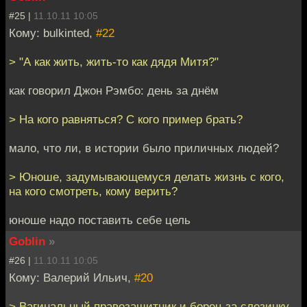
#25 |
11.10.11 10:05
Кому: bulkinted,
#22
> "А как жить, жить-то как дядя Митя?"
как говорил Джон Рэмбо: день за днём
> На кого равняться? С кого пример брать?
мало, что ли, в истории было приличных людей?
> Юноше, задумывающемуся делать жизнь с кого,
на кого смотреть, кому верить?
юноше надо поставить себе цель
Goblin
»
#26 |
11.10.11 10:05
Кому: Валерий Ильич,
#20
> Вагинальный правозащитник и борец за слезинку