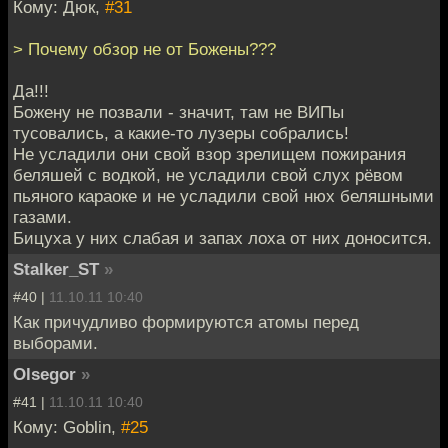
Кому: Дюк,
#31
> Почему обзор не от Божены???
Да!!!
Божену не позвали - значит, там не ВИПы
тусовались, а какие-то лузеры собрались!
Не усладили они свой взор зрелищем пожирания
беляшей с водкой, не усладили свой слух рёвом
пьяного караоке и не усладили свой нюх беляшными
газами.
Бицуха у них слабая и запах лоха от них доносится.
Stalker_ST
»
#40 |
11.10.11 10:40
Как причудливо формируются атомы перед
выборами.
Olsegor
»
#41 |
11.10.11 10:40
Кому: Goblin,
#25