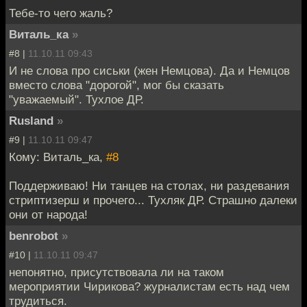
Тебе-то чего жаль?
Виталь_ка
»
#8 |
11.10.11 09:43
И не слова про сиськи (жен Немцова). Да и Немцов
вместо слова "дорогой", мог бы сказать
"уважаемый". Тухлое ДР.
Rusland
»
#9 |
11.10.11 09:47
Кому: Виталь_ка,
#8
Поддерживаю! Ни танцев на столах, ни раздевания
стриптизерш и прочего... Тухляк ДР. Страшно далеки
они от народа!
benrobot
»
#10 |
11.10.11 09:47
непонятно, присутствовала ли на таком
мероприятии Чирикова? журналистам есть над чем
трудиться.