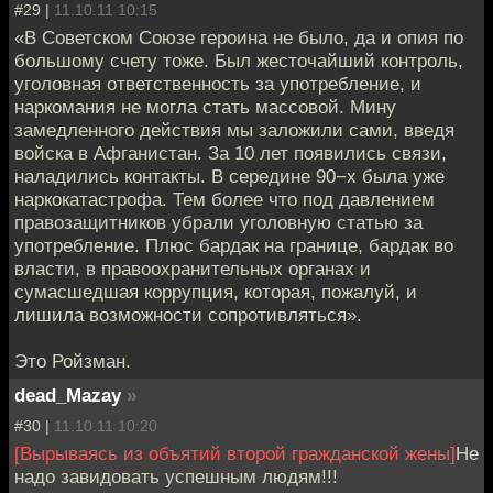
#29 |
11.10.11 10:15
«В Советском Союзе героина не было, да и опия по
большому счету тоже. Был жесточайший контроль,
уголовная ответственность за употребление, и
наркомания не могла стать массовой. Мину
замедленного действия мы заложили сами, введя
войска в Афганистан. За 10 лет появились связи,
наладились контакты. В середине 90−х была уже
наркокатастрофа. Тем более что под давлением
правозащитников убрали уголовную статью за
употребление. Плюс бардак на границе, бардак во
власти, в правоохранительных органах и
сумасшедшая коррупция, которая, пожалуй, и
лишила возможности сопротивляться».
Это Ройзман.
dead_Mazay
»
#30 |
11.10.11 10:20
[Вырываясь из объятий второй гражданской жены]
Не
надо завидовать успешным людям!!!