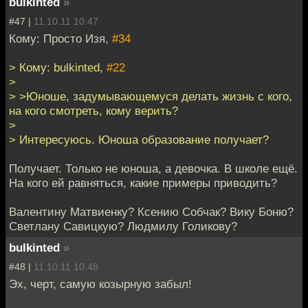
bulkinted
»
#47 |
11.10.11 10:47
Кому: Просто Изя,
#34
> Кому: bulkinted,
#22
>
> >Юноше, задумывающемуся делать жизнь с кого,
на кого смотреть, кому верить?
>
> Интересуюсь. Юноша образование получает?
Получает. Только не юноша, а девочка. В школе ещё.
На кого ей равняться, какие примеры приводить?
Валентину Матвиенку? Ксению Собчак? Вику Боню?
Светлану Савицкую? Людмилу Голикову?
bulkinted
»
#48 |
11.10.11 10:48
Эх, черт, самую козырную забыл!