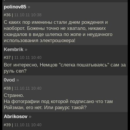
polinov85
»
#36 |
11.10.11 10:38
С каких пор именины стали днем рождения и
наоборот. Божены точно не хватало, никаких
скандалов в виде шлепка по жопе и неудачного
использования электрошокера!
Kembrik
»
#37 |
11.10.11 10:40
Вот интересно, Немцов "слегка пошатываясь" сам за
руль сел?
0vod
»
#38 |
11.10.11 10:40
Странно.
На фотографии под которой подписано что там
Ройзман, его нет. Или ракурс такой?
Abrikosov
»
#39 |
11.10.11 10:40