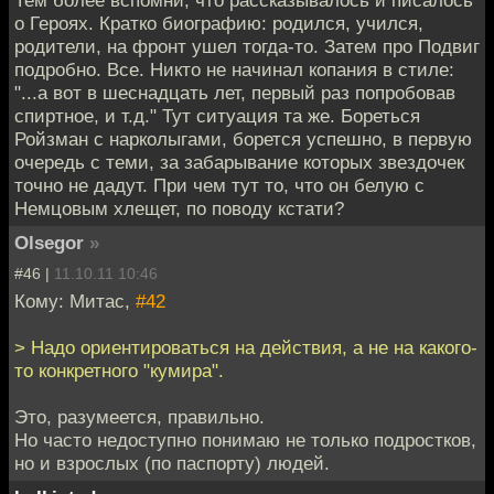
о Героях. Кратко биографию: родился, учился,
родители, на фронт ушел тогда-то. Затем про Подвиг
подробно. Все. Никто не начинал копания в стиле:
"...а вот в шеснадцать лет, первый раз попробовав
спиртное, и т.д." Тут ситуация та же. Бореться
Ройзман с нарколыгами, борется успешно, в первую
очередь с теми, за забарывание которых звездочек
точно не дадут. При чем тут то, что он белую с
Немцовым хлещет, по поводу кстати?
Olsegor
»
#46 |
11.10.11 10:46
Кому: Митас,
#42
> Надо ориентироваться на действия, а не на какого-
то конкретного "кумира".
Это, разумеется, правильно.
Но часто недоступно понимаю не только подростков,
но и взрослых (по паспорту) людей.