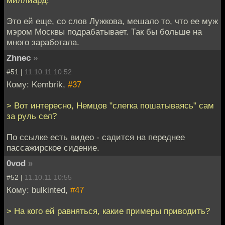
миллиард!
Это ей еще, со слов Лужкова, мешало то, что ее муж
мэром Москвы подрабатывает. Так бы больше на
много заработала.
Zhnec
»
#51 |
11.10.11 10:52
Кому: Kembrik,
#37
> Вот интересно, Немцов "слегка пошатываясь" сам
за руль сел?
По ссылке есть видео - садится на переднее
пассажирское сидение.
0vod
»
#52 |
11.10.11 10:55
Кому: bulkinted,
#47
> На кого ей равняться, какие примеры приводить?