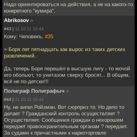
Надо ориентироваться на действия, а не на какого-то
конкретного "кумира".
Abrikosov
»
#43 |
11.10.11 10:44
Кому: Человекъ,
#35
> Боря лет пятнадцать как вырос из таких детских
развлечений.
Да, теперь Боря перешёл в высшую лигу - то мочой
его обольют, то унитазом сверху бросят... В общем,
всё не по-детски!!!
Полиграф Полиграфыч
»
#44 |
11.10.11 10:44
Ну, не ангел Ройзман. Вот сюрприз то. Но дело то
делает ? Гражданский контроль осуществляет ?
Осуществляет. Сообщения граждан о нехорошем
передает правоохранительным органам ? передает.
За судами к причастными к наркоторговле