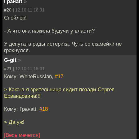
Гранаtt
»
#20 |
12.10.11 18:31
Спойлер!
- А что она нажила будучи у власти?
У депутата рады истерика. Чуть со скамейки не
грохнулся.
G-git
»
#21 |
12.10.11 18:31
Кому: WhiteRussian,
#17
> Кака-а-я зрительница сидит позади Сергея
Ервандовича!!!
Кому: Гранаtt,
#18
> Да уж!
[Весь мечется]