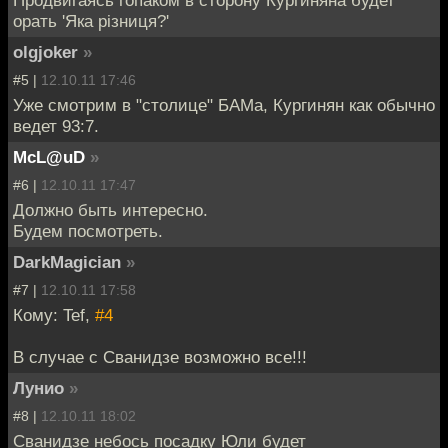
орать 'Яка різниця?'
olgjoker
»
#5 |
12.10.11 17:46
Уже смотрим в "столице" БАМа, Кургинян как обычно
ведет 93:7.
McL@uD
»
#6 |
12.10.11 17:47
Должно быть интересно.
Будем посмотреть.
DarkMagician
»
#7 |
12.10.11 17:58
Кому: Tef,
#4
В случае с Сванидзе возможно все!!!
Лунио
»
#8 |
12.10.11 18:02
Сванидзе небось посадку Юли будет