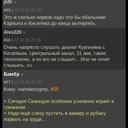
jk9t
»
#65 |
12.10.11 21:16
Это ж сколько нервов надо что бы ебальники
Карлыча и Киселева до конца вытерпеть.
Alex220
»
#66 |
12.10.11 21:16
Очень напрягло слушать диалог Кургиняна с
Киселвым. Центральный канал, 21 век, такие
технологии, а он его не слышит... Или не хочет
слышать, хз.
Бамбр
»
#67 |
12.10.11 21:20
Кому: namelessgrey,
#55
> Сегодня Сванидзе особенно усиленно играет в
гуманизм.
> Надо ещё слезу пустить в камеру и рубаху
порвать на груди...