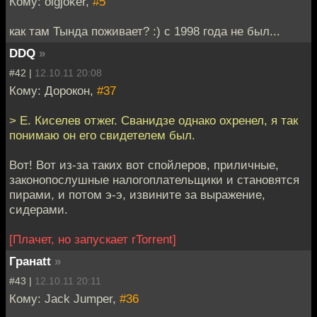
Кому: olgjoker,
#5
как там Тында поживает? :) с 1998 года не был...
DDQ
»
#42 |
12.10.11 20:08
Кому: Дорокон,
#37
> Е. Киселев отжег. Сванидзе однако охренел, я так
понимаю он его свидетелем был.
Вот! Вот из-за таких вот спойлеров, приличные,
законопослушные налогоплательщики и становятся
пирами, и потом э-э, извините за выражение,
сидерами.
[Плачет, но запускает rTorrent]
Гранаtt
»
#43 |
12.10.11 20:11
Кому: Jack Jumper,
#36