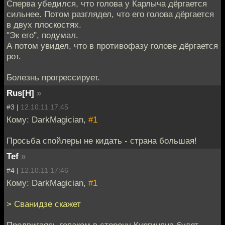
Сперва убедился, что голова у Карлыча дёргается
сильнее. Потом разглядел, что его голова дёргается
в двух плоскостях.
"Эк его", подумал.
А потом увидел, что в противофазу голове дёргается
рот.
Болезнь прогрессирует.
Rus[H]
»
#3 |
12.10.11 17:45
Кому: DarkMagician,
#1
Просьба спойлеры не кидать - страна большая!
Tef
»
#4 |
12.10.11 17:46
Кому: DarkMagician,
#1
> Сванидзе скажет
Продвигаясь гопаком в сторону Кургиняна будет