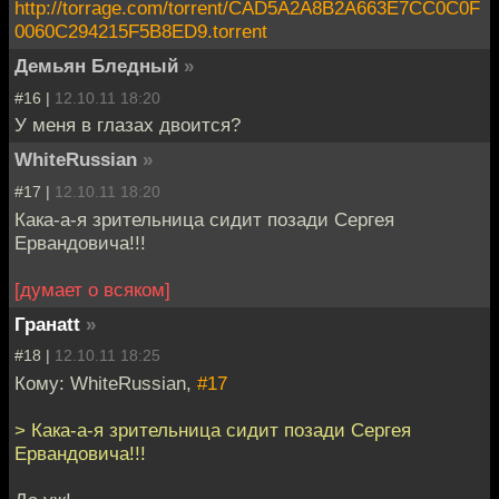
http://torrage.com/torrent/CAD5A2A8B2A663E7CC0C0F
0060C294215F5B8ED9.torrent
Демьян Бледный
»
#16 |
12.10.11 18:20
У меня в глазах двоится?
WhiteRussian
»
#17 |
12.10.11 18:20
Кака-а-я зрительница сидит позади Сергея
Ервандовича!!!
[думает о всяком]
Гранаtt
»
#18 |
12.10.11 18:25
Кому: WhiteRussian,
#17
> Кака-а-я зрительница сидит позади Сергея
Ервандовича!!!