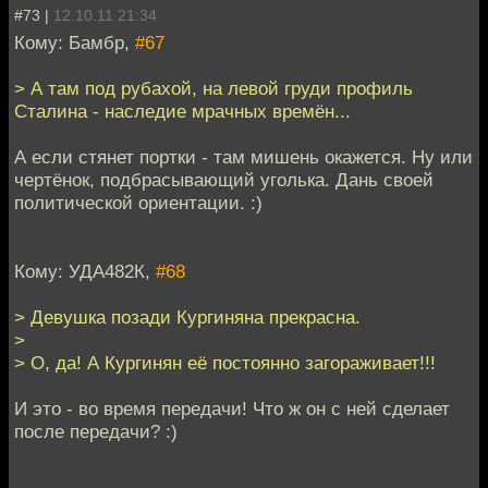
#73 |
12.10.11 21:34
Кому: Бамбр,
#67
> А там под рубахой, на левой груди профиль
Сталина - наследие мрачных времён...
А если стянет портки - там мишень окажется. Ну или
чертёнок, подбрасывающий уголька. Дань своей
политической ориентации. :)
Кому: УДА482К,
#68
> Девушка позади Кургиняна прекрасна.
>
> О, да! А Кургинян её постоянно загораживает!!!
И это - во время передачи! Что ж он с ней сделает
после передачи? :)