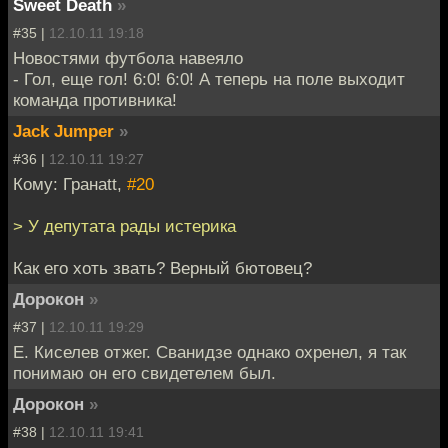
Sweet Death
»
#35 |
12.10.11 19:18
Новостями футбола навеяло
- Гол, еще гол! 6:0! 6:0! А теперь на поле выходит
команда противника!
Jack Jumper
»
#36 |
12.10.11 19:27
Кому: Гранаtt,
#20
> У депутата рады истерика
Как его хоть звать? Верный бютовец?
Дорокон
»
#37 |
12.10.11 19:29
Е. Киселев отжег. Сванидзе однако охренел, я так
понимаю он его свидетелем был.
Дорокон
»
#38 |
12.10.11 19:41