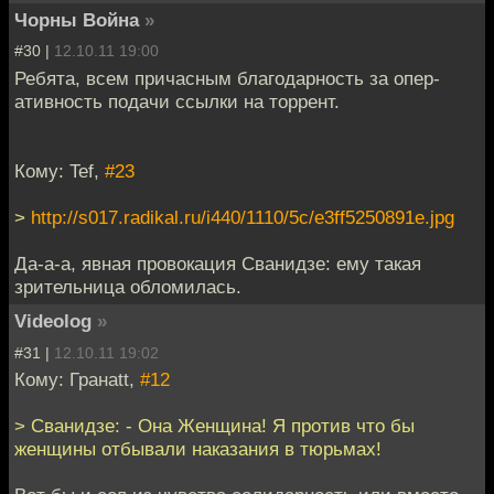
Чорны Война
»
#30 |
12.10.11 19:00
Ребята, всем причасным благодарность за опер-
ативность подачи ссылки на торрент.
Кому: Tef,
#23
>
http://s017.radikal.ru/i440/1110/5c/e3ff5250891e.jpg
Да-а-а, явная провокация Сванидзе: ему такая
зрительница обломилась.
Videolog
»
#31 |
12.10.11 19:02
Кому: Гранаtt,
#12
> Сванидзе: - Она Женщина! Я против что бы
женщины отбывали наказания в тюрьмах!