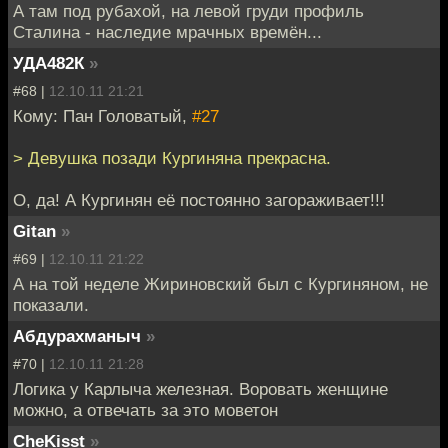
А там под рубахой, на левой груди профиль
Сталина - наследие мрачных времён...
УДА482К
»
#68 |
12.10.11 21:21
Кому: Пан Головатый,
#27
> Девушка позади Кургиняна прекрасна.
О, да! А Кургинян её постоянно загораживает!!!
Gitan
»
#69 |
12.10.11 21:22
А на той неделе Жириновский был с Кургиняном, не
показали.
Абдурахманыч
»
#70 |
12.10.11 21:28
Логика у Карлыча железная. Воровать женщине
можно, а отвечать за это моветон
CheKisst
»