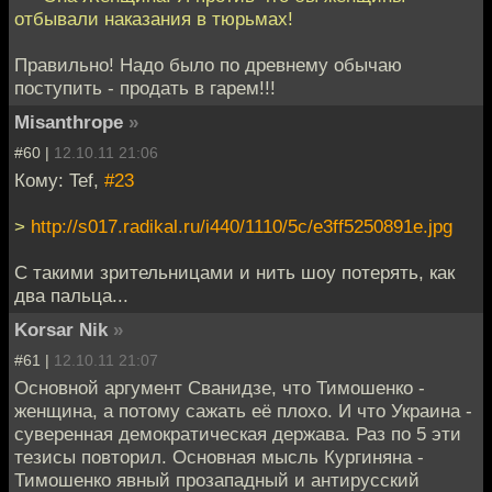
отбывали наказания в тюрьмах!
Правильно! Надо было по древнему обычаю
поступить - продать в гарем!!!
Misanthrope
»
#60 |
12.10.11 21:06
Кому: Tef,
#23
>
http://s017.radikal.ru/i440/1110/5c/e3ff5250891e.jpg
С такими зрительницами и нить шоу потерять, как
два пальца...
Korsar Nik
»
#61 |
12.10.11 21:07
Основной аргумент Сванидзе, что Тимошенко -
женщина, а потому сажать её плохо. И что Украина -
суверенная демократическая держава. Раз по 5 эти
тезисы повторил. Основная мысль Кургиняна -
Тимошенко явный прозападный и антирусский