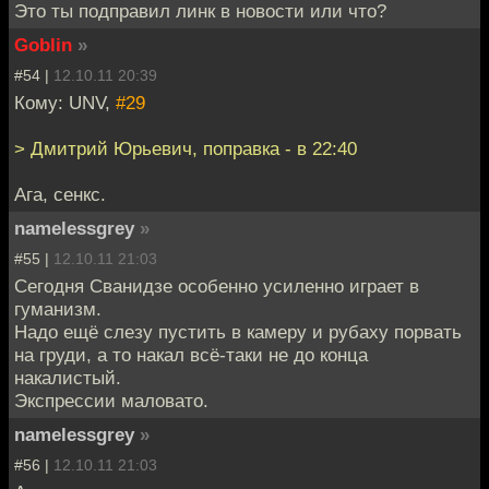
Это ты подправил линк в новости или что?
Goblin
»
#54 |
12.10.11 20:39
Кому: UNV,
#29
> Дмитрий Юрьевич, поправка - в 22:40
Ага, сенкс.
namelessgrey
»
#55 |
12.10.11 21:03
Сегодня Сванидзе особенно усиленно играет в
гуманизм.
Надо ещё слезу пустить в камеру и рубаху порвать
на груди, а то накал всё-таки не до конца
накалистый.
Экспрессии маловато.
namelessgrey
»
#56 |
12.10.11 21:03