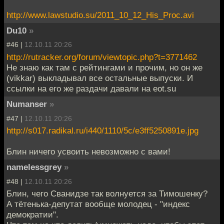
http://www.lawstudio.su/2011_10_12_His_Proc.avi
Du10
»
#46 |
12.10.11 20:26
http://rutracker.org/forum/viewtopic.php?t=3771462
Не знаю как там с рейтингами и прочим, но он же
(vikkar) выкладывал все остальные выпуски. И
ссылки на его же раздачи давали на eot.su
Numanser
»
#47 |
12.10.11 20:26
http://s017.radikal.ru/i440/1110/5c/e3ff5250891e.jpg
Блин ничего усвоить невозможно с вами!
namelessgrey
»
#48 |
12.10.11 20:26
Блин, чего Сванидзе так волнуется за Тимошенку?
А тётенька-депутат вообще молодец - "индекс
демократии".