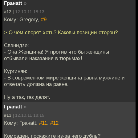
Гранаtt
»
#12 |
12.10.11 18:13
Кому: Gregory,
#9
> О чём спорят хоть? Каковы позиции сторон?
Сванидзе:
- Она Женщина! Я против что бы женщины
отбывали наказания в тюрьмах!
Кургинян:
- В современном мире женщина равна мужчине и
отвечать должна на равне.
Ну а так, газ делят.
Гранаtt
»
#13 |
12.10.11 18:15
Кому: Гранаtt,
#11
,
#12
Комраден, поскажите из-за чего дубль?