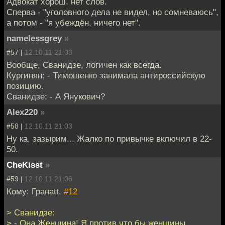
Адвокат хорош, нет слов.
Сперва - "уголовного дела не видел, но сомневаюсь",
а потом - "я убеждён, ничего нет".
namelessgrey
»
#57 |
12.10.11 21:03
Вообще, Сванидзе, логичен как всегда.
Кургинян: - Тимошенко занимала антироссийскую
позицию.
Сванидзе: - А Янукович?
Alex220
»
#58 |
12.10.11 21:03
Ну ка, зазырим... Жалко по привычке включил в 22-
50.
CheKisst
»
#59 |
12.10.11 21:06
Кому: Гранаtt,
#12
> Сванидзе:
> - Она Женщина! Я против что бы женщины