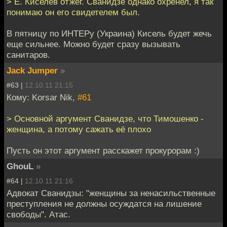
> Е. Киселев отжег. Сванидзе однако охренел, я так
понимаю он его свидетелем был.
В пятницу по ИНТЕРу (Украина) Кисель будет жечь
еще сильнее. Можно будет сразу вызывать
санитаров.
Jack Jumper
»
#63 |
12.10.11 21:15
Кому: Korsar Nik,
#61
> Основной аргумент Сванидзе, что Тимошенко -
женщина, а потому сажать её плохо
Пусть он этот аргумент расскажет прокурорам :)
GhouL
»
#64 |
12.10.11 21:16
Адвокат Сванидзы: "женщины за ненасильственные
преступления не должны осуждатся на лишение
свободы". Атас.