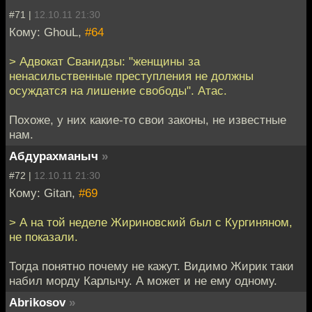
#71 |
12.10.11 21:30
Кому: GhouL,
#64
> Адвокат Сванидзы: "женщины за
ненасильственные преступления не должны
осуждатся на лишение свободы". Атас.
Похоже, у них какие-то свои законы, не известные
нам.
Абдурахманыч
»
#72 |
12.10.11 21:30
Кому: Gitan,
#69
> А на той неделе Жириновский был с Кургиняном,
не показали.
Тогда понятно почему не кажут. Видимо Жирик таки
набил морду Карлычу. А может и не ему одному.
Abrikosov
»