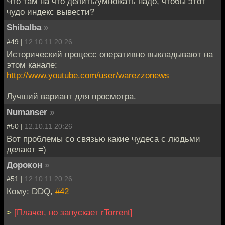
Что там на что делить/умножать надо, чтобы этот
чудо индекс вывести?
Shibalba
»
#49 |
12.10.11 20:26
Исторический процесс оперативно выкладывают на
этом канале:
http://www.youtube.com/user/warezzonews
Лучший вариант для просмотра.
Numanser
»
#50 |
12.10.11 20:26
Вот проблемы со связью какие чудеса с людьми
делают =)
Дорокон
»
#51 |
12.10.11 20:26
Кому: DDQ,
#42
>
[Плачет, но запускает rTorrent]