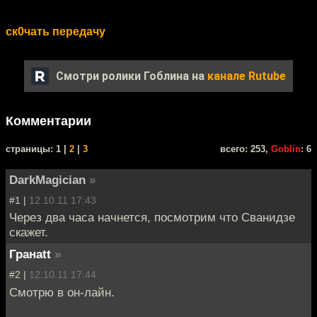
ск0чать передачу
Смотри ролики Гоблина на
канале Rutube
Комментарии
cтраницы: 1 |
2
|
3
всего: 253,
Goblin
: 6
DarkMagician
»
#1 |
12.10.11 17:43
Через два часа начнется, посмотрим что Сванидзе
скажет.
Гранаtt
»
#2 |
12.10.11 17:44
Смотрю в он-лайн.