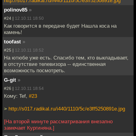
http://s017.radikal.ru/i440/1110/5c/e3ff5250891e.jpg
polinov85
»
#24 |
12.10.11 18:50
Как говорится в передаче будет Нашла коса на
камень!
toofast
»
#25 |
12.10.11 18:52
На ютюбе уже есть. Спасибо тем, кто выкладывает,
в отстутствие телевизора -- единственная
возможность посмотреть.
G-git
»
#26 |
12.10.11 18:54
Кому: Tef,
#23
>
http://s017.radikal.ru/i440/1110/5c/e3ff5250891e.jpg
[На второй минуте рассматривания внезапно
замечает Кургиняна.]