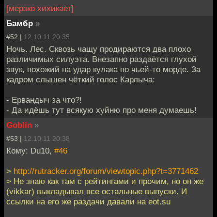
[мерзко хихикает]
Бамбр
»
#52 |
12.10.11 20:35
Ночь. Лес. Сквозь чащу продираются два плохо
различимых силуэта. Внезапно раздаётся глухой
звук, похожий на удар кулака по чьей-то морде. За
кадром слышен чёткий голос Карлыча:
- Ервандыч за что?!
- Да идёшь тут всякую хуйню про меня думаешь!
Goblin
»
#53 |
12.10.11 20:38
Кому: Du10,
#46
>
http://rutracker.org/forum/viewtopic.php?t=3771462
> Не знаю как там с рейтингами и прочим, но он же
(vikkar) выкладывал все остальные выпуски. И
ссылки на его же раздачи давали на eot.su