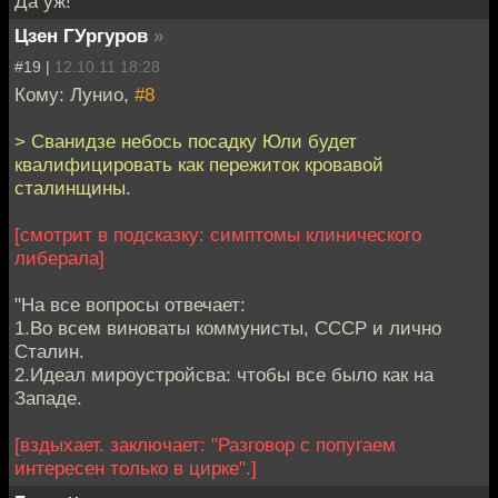
Да уж!
Цзен ГУргуров
»
#19 |
12.10.11 18:28
Кому: Лунио,
#8
> Сванидзе небось посадку Юли будет
квалифицировать как пережиток кровавой
сталинщины.
[смотрит в подсказку: симптомы клинического
либерала]
"На все вопросы отвечает:
1.Во всем виноваты коммунисты, СССР и лично
Сталин.
2.Идеал мироустройсва: чтобы все было как на
Западе.
[вздыхает. заключает: "Разговор с попугаем
интересен только в цирке".]