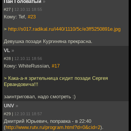
Пан Головатый
»
#27 |
12.10.11 18:55
Кому: Tef,
#23
>
http://s017.radikal.ru/i440/1110/5c/e3ff5250891e.jpg
Девушка позади Кургиняна прекрасна.
VL
»
#28 |
12.10.11 18:56
Кому: WhiteRussian,
#17
> Кака-а-я зрительница сидит позади Сергея
Ервандовича!!!
заинтриговал, надо смотреть :)
UNV
»
#29 |
12.10.11 18:57
Дмитрий Юрьевич, поправка - в 22:40
(
http://www.rutv.ru/program.html?d=0&cid=2
).