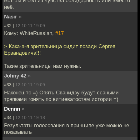
Вот бы и сел из чувства солидарность или вместо
неё.
Nasir
»
#32 |
12.10.11 19:09
Кому: WhiteRussian,
#17
> Кака-а-я зрительница сидит позади Сергея
Ервандовича!!!
Такие зрительницы нам нужны.
Johny 42
»
#33 |
12.10.11 19:09
Наконец то =) Опять Сванидзу будут ссаными
тряпками гонять по витиеватостям истории =)
Dennn
»
#34 |
12.10.11 19:18
Результаты голосования в принципе уже можно не
показывать