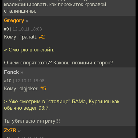
квалифицировать как пережиток кровавой
сталинщины.
Gregory
»
#9 |
12.10.11 18:03
Кому: Гранаtt,
#2
> Смотрю в он-лайн.
О чём спорят хоть? Каковы позиции сторон?
Fonck
»
#10 |
12.10.11 18:08
Кому: olgjoker,
#5
> Уже смотрим в "столице" БАМа, Кургинян как
обычно ведет 93:7.
Ты убил всю интригу!!!
Zx7R
»