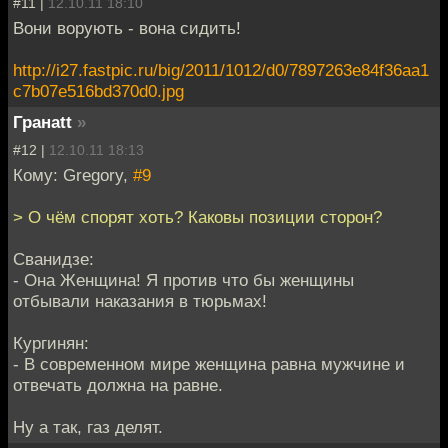
#11 |
12.10.11 18:10
Вони ворують - вона сидить!
http://i27.fastpic.ru/big/2011/1012/d0/7897263e84f36aa1
c7b07e516bd370d0.jpg
Гранаtt
»
#12 |
12.10.11 18:13
Кому: Gregory,
#9
> О чём спорят хоть? Каковы позиции сторон?
Сванидзе:
- Она Женщина! Я против что бы женщины
отбывали наказания в тюрьмах!
Кургинян:
- В современном мире женщина равна мужчине и
отвечать должна на равне.
Ну а так, газ делят.