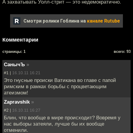
А захватывать Уолл-стрит — это недемократично.
Смотри ролики Гоблина на
канале Rutube
Комментарии
cтраницы: 1
всего: 93
СанычЪ
»
#1 |
16.10.11 16:21
Это гнусные происки Ватикана во главе с папой
римским в рамках борьбы с процветающим
атеизмом!
Zapravshik
»
#2 |
16.10.11 16:27
Блин, что вообще в мире происходит? Вовремя у
нас выборы затеяли, лучше бы их вообще
отменили.