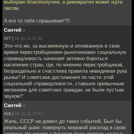
выбираю благополучие, а демократия может идти
лесом.
А кто то тебя спрашивает?!!
Сантей
»
#27 |
16.10.11 17:41
Это что же, за высмеянную и оплеванную в свое
время перестройщиками-рыночниками социальную
справедливость начинает активно бороться
население стран, где, по мнению перестройщиков,
безраздельно и счастлива правила невидимая рука
рынка? И советские достижения по части этой
социальной справедливости, ставшие привычным
явлением для советских граждан, не были пустым
звуком?
Сантей
»
#28 |
16.10.11 17:42
Жаль, СССР не дожил до таких событий. Был бы
реальный шанс повернуть мировой расклад в свою
сторону. Не говоря о богатом поле деятельности в