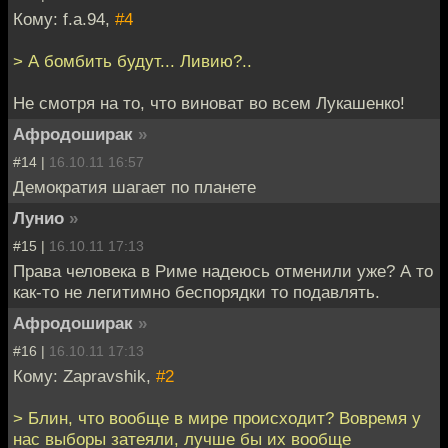
Кому: f.a.94,
#4
> А бомбить будут... Ливию?..
Не смотря на то, что виноват во всем Лукашенко!
Афродоширак
»
#14 |
16.10.11 16:57
Демократия шагает по планете
Лунио
»
#15 |
16.10.11 17:13
Права человека в Риме надеюсь отменили уже? А то
как-то не легитимно беспорядки то подавлять.
Афродоширак
»
#16 |
16.10.11 17:13
Кому: Zapravshik,
#2
> Блин, что вообще в мире происходит? Вовремя у
нас выборы затеяли, лучше бы их вообще