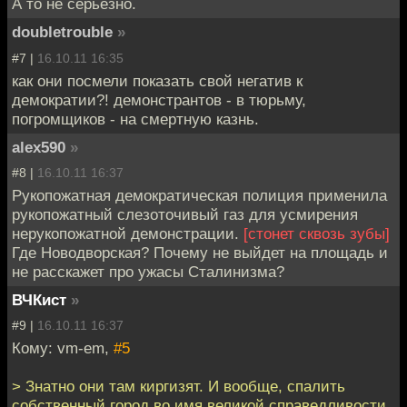
А то не серьезно.
doubletrouble
»
#7 |
16.10.11 16:35
как они посмели показать свой негатив к
демократии?! демонстрантов - в тюрьму,
погромщиков - на смертную казнь.
alex590
»
#8 |
16.10.11 16:37
Рукопожатная демократическая полиция применила
рукопожатный слезоточивый газ для усмирения
нерукопожатной демонстрации.
[стонет сквозь зубы]
Где Новодворская? Почему не выйдет на площадь и
не расскажет про ужасы Сталинизма?
ВЧКист
»
#9 |
16.10.11 16:37
Кому: vm-em,
#5
> Знатно они там киргизят. И вообще, спалить
собственный город во имя великой справедливости