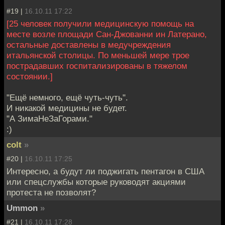
#19 |
16.10.11 17:22
[25 человек получили медицинскую помощь на
месте возле площади Сан-Джованни ин Латерано,
остальные доставлены в медучреждения
итальянской столицы. По меньшей мере трое
пострадавших госпитализированы в тяжелом
состоянии.]
"Ещё немного, ещё чуть-чуть".
И никакой медицины не будет.
"А ЗимаНеЗаГорами."
:)
colt
»
#20 |
16.10.11 17:25
Интересно, а будут ли поджигать пентагон в США
или спецслужбы которые руководят акциями
протеста не позволят?
Ummon
»
#21 |
16.10.11 17:28