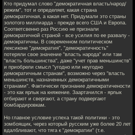
Кто придумал слово "демократичная власть/народ/
режим", тот и определяет, какая страна
демократичная, а какая нет. Придумали это страны
золотого миллиарда - прежде всего США и Европа.
Соответсвенно раз Россию не признали
демократичной страной - все усилия по ее развалу -
демократичны. В современном политическом
лексиконе "демократия", "демократичность"
потеряли свое значение "власть народа" или там
"власть большинства", даже "учет прав меньшинств"
и приобрели смысл "угодно или неугодно
демократичным странам", возможно через "власть
меньшинств, назначенных демократичными
странами". Фактически признание демократичености
- это как ярлык на княжение. Заартачился - ярлык
отбирают и свергают, а страну подвергают
бомбардировкам.
Но главное условие успеха такой политики - это
зомбоящик, через который русским уже более 20 лет
вдалбливают, что тяга к "демократии" (т.е.