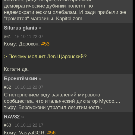
демократические дубинки полетят по
недемократическим хлебалам. И ради прибыли же
"громятся" магазины. Kapitolizom.
Silurus glanis
»
#61 |
16.10.11 22:07
Кому: Дорокон,
#53
> Почему молчит Лев Щаранский?
Кстати да.
Бронетёмкин
»
#62 |
16.10.11 22:07
С нетерпением жду заявлений мирового
сообщества, что итальянский диктатор Муссо...,
тьфу, Берлускони утратил легитимность.
RAV82
»
#63 |
16.10.11 22:17
Кому: VasyaGGR,
#56