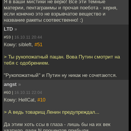
Я в ваши мистики не верю! Все эти темные
материи, пентаграммы и прочая поебота - херня,
если конечно это не взрывчатое вещество и
название ракеты соотвественно! :)
LTD
»
#59 |
16.10.11 20:44
Кому: sibleft,
#51
> Ты рукопожатный пацан. Вова Путин смотрит на
тебя с одобрением.
"Рукопожатный" и Путин ну никак не сочетаются.
angst
»
#60 |
16.10.11 22:04
Кому: HellCat,
#10
> А ведь товарищ Ленин предупреждал...
Да этим хоть ссы в глаза - лишь бы на их век
хватило, ради N процентов прибыли