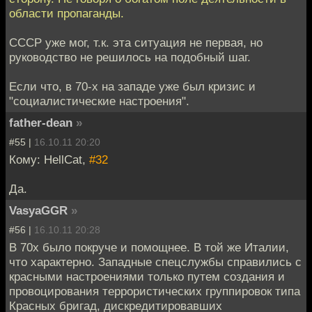
области пропаганды.
СССР уже мог, т.к. эта ситуация не первая, но
руководство не решилось на подобный шаг.
Если что, в 70-х на западе уже был кризис и
"социалистические настроения".
father-dean
»
#55 |
16.10.11 20:20
Кому: HellCat,
#32
Да.
VasyaGGR
»
#56 |
16.10.11 20:28
В 70х было покруче и помощнее. В той же Италии,
что характерно. Западные спецслужбы справились с
красными настроениями только путем создания и
провоцирования террористических группировок типа
Красных бригад, дискредитировавших