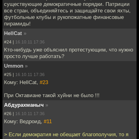
существующие демократичные порядки. Патриции
все стран, объединяйтесь и защищайте свои яхты,
футбольные клубы и рукопожатные финансовые
пирамиды!
HellCat
»
#24 |
16.10.11 17:36
Кто-нибудь уже объяснил протестующим, что нужно
просто лучше работать?
Ummon
»
#25 |
16.10.11 17:36
Кому: HellCat,
#23
При Октавиане такой хуйни не было !!!
Абдурахманыч
»
#26 |
16.10.11 17:36
Кому: Ведроид,
#11
> Если демократия не обещает благополучия, то я