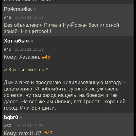
Po4emu4ka
»
#48 |
16.10.11 19:12
Без объявления Рима и Ну-Йорка- беспилотной
зоной- Не щитово!!!
Хоттабыч
»
#49 |
16.10.11 19:19
Кому: Хазарин,
#45
> Как ты смеешь?!
Дык а я же и предлагаю цивилизованную методу -
децимацию. И побомбить эуропейсов уж очень
хочется, ну там заход на цель, на боевом и так
далее. Не всё же им Ливию, вот Триест - хороший
город. Или Бриндизи.
bqbr0
»
#50 |
16.10.11 19:35
Кому: max11-07,
#47