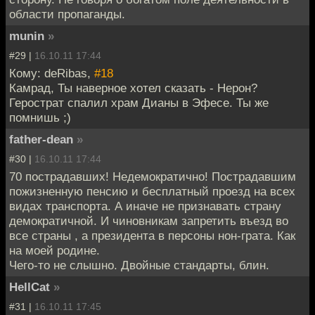
области пропаганды.
munin
»
#29 |
16.10.11 17:44
Кому: deRibas,
#18
Камрад, Ты наверное хотел сказать - Нерон?
Герострат спалил храм Дианы в Эфесе. Ты же
помнишь ;)
father-dean
»
#30 |
16.10.11 17:44
70 пострадавших! Недемократично! Пострадавшим
пожизненную пенсию и бесплатный проезд на всех
видах транспорта. А иначе не признавать страну
демократичной. И чиновникам запретить въезд во
все страны , а президента в персоны нон-грата. Как
на моей родине.
Чего-то не слышно. Двойные стандарты, блин.
HellCat
»
#31 |
16.10.11 17:45