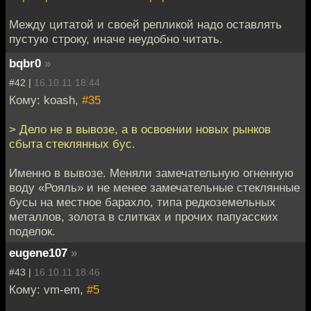
Между цитатой и своей репликой надо оставлять
пустую строку, иначе неудобно читать.
bqbr0
»
#42 |
16.10.11 18:44
Кому: koash,
#35
> Дело не в вывозе, а в освоении новых рынков
сбыта стеклянных бус.
Именно в вывозе. Меняли замечательную огненную
воду «Рояль» и не менее замечательные стеклянные
бусы на местное барахло, типа редкоземельных
металлов, золота в слитках и прочих папуасских
поделок.
eugene107
»
#43 |
16.10.11 18:46
Кому: vm-em,
#5