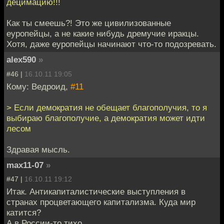
децимацию!!!
Как ты смеешь?! Это же цивилизованные
еуропейцы, а не какие нибудь дремучие иракцы.
Хотя, даже еуропейцы начинают что-то подозревать.
alex590
»
#46 |
16.10.11 19:05
Кому: Ведроид,
#11
> Если демократия не обещает благополучия, то я
выбираю благополучие, а демократия может идти
лесом
Здравая мысль.
max11-07
»
#47 |
16.10.11 19:12
Итак. Антикапиталистические выступления в
странах процветающего капитализма. Куда мир
катится?
А в России-то тихо...