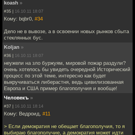
koash
»
#35 |
16.10.11 18:07
Кому: bqbr0,
#34
Дело не в вывозе, а в освоении новых рынков сбыта
стеклянных бус.
Koljan
»
#36 |
16.10.11 18:07
неужели на зло буржуям, мировой пожар раздули?
очень хотелось бы увидеть очередной Исторический
процесс по этой теме, интересно как будет
выкручиваться либерастня, ведь цивилизованная
Европа и США пример благополучия и вообще!
Человекъ
»
#37 |
16.10.11 18:14
Кому: Ведроид,
#11
> Если демократия не обещает благополучия, то я
выбираю благополучие, а демократия может идти