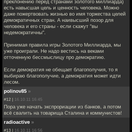
преклонению перед странами золотого миллиарда)
есть навысшая цель и ценность человека. Можно
даже пожертвовать жизнью во имя торжества целей
демократичных стран. А наивысший позор для
человека и его страны - если скажут "вы
недемократичны".
Принимая правила игры Золотого Миллиарда, мы
уже проиграли. Не надо вестись на веками
отточенную бессмыслицу про демократию.
Если демократия не обещает благополучия, то я
выбираю благополучие, а демократия может идти
лесом.
polinov85
»
#12 |
16.10.11 16:45
Пора уже начать экспрориации из банков, а потом
всё свалить на товарища Сталина и коммунистов!
radioactive
»
#13 |
16.10.11 16:56