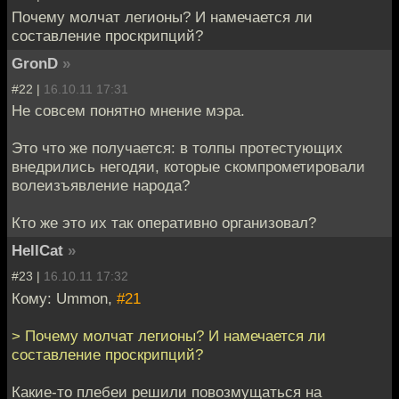
Почему молчат легионы? И намечается ли
составление проскрипций?
GronD
»
#22 |
16.10.11 17:31
Не совсем понятно мнение мэра.
Это что же получается: в толпы протестующих
внедрились негодяи, которые скомпрометировали
волеизъявление народа?
Кто же это их так оперативно организовал?
HellCat
»
#23 |
16.10.11 17:32
Кому: Ummon,
#21
> Почему молчат легионы? И намечается ли
составление проскрипций?
Какие-то плебеи решили повозмущаться на