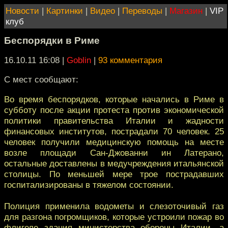
Новости
|
Картинки
|
Видео
|
Переводы
|
Магазин
|
VIP
клуб
Беспорядки в Риме
16.10.11 16:08
|
Goblin
|
93 комментария
С мест сообщают:
Во время беспорядков, которые начались в Риме в
субботу после акции протеста против экономической
политики правительства Италии и жадности
финансовых институтов, пострадали 70 человек. 25
человек получили медицинскую помощь на месте
возле площади Сан-Джованни ин Латерано,
остальные доставлены в медучреждения итальянской
столицы. По меньшей мере трое пострадавших
госпитализированы в тяжелом состоянии.
Полиция применила водометы и слезоточивый газ
для разгона погромщиков, которые устроили пожар во
флигеле здания министерства обороны Италии, а