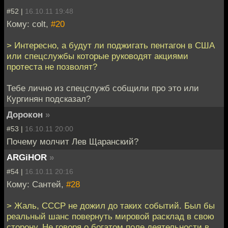
#52 |
16.10.11 19:48
Кому: colt,
#20
> Интересно, а будут ли поджигать пентагон в США
или спецслужбы которые руководят акциями
протеста не позволят?
Тебе лично из спецслужб собщили про это или
Кургинян подсказал?
Дорокон
»
#53 |
16.10.11 20:00
Почему молчит Лев Щаранский?
ARGiHOR
»
#54 |
16.10.11 20:16
Кому: Сантей,
#28
> Жаль, СССР не дожил до таких событий. Был бы
реальный шанс повернуть мировой расклад в свою
сторону. Не говоря о богатом поле деятельности в