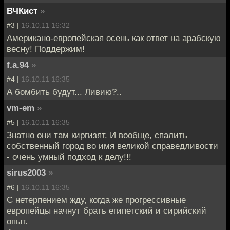
ВЧКист
»
#3 |
16.10.11 16:32
Американо-европейская осень как ответ на арабскую
весну! Поддержим!
f.a.94
»
#4 |
16.10.11 16:35
А бомбить будут... Ливию?..
vm-em
»
#5 |
16.10.11 16:35
Знатно они там киргизят. И вообще, спалить
собственный город во имя великой справедливости
- очень умный подход к делу!!!
sirus2003
»
#6 |
16.10.11 16:35
С нетерпением жду, когда же прогрессивные
европейцы начнут брать египетский и сирийский
опыт.