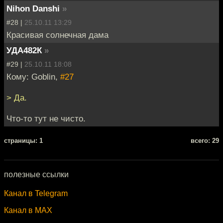
Nihon Danshi
»
#28 |
25.10.11 13:29
Красивая солнечная дама
УДА482К
»
#29 |
25.10.11 18:08
Кому: Goblin,
#27
> Да.
Что-то тут не чисто.
cтраницы: 1
всего: 29
полезные ссылки
Канал в Telegram
Канал в MAX