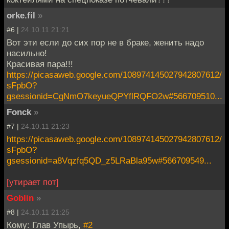
orke.fil
»
#6 |
24.10.11 21:21
Вот эти если до сих пор не в браке, женить надо
насильно!
Красивая пара!!!
https://picasaweb.google.com/108974145027942807612/
sFpbO?
gsessionid=CgNmO7keyueQPYflRQFO2w#566709510...
Fonck
»
#7 |
24.10.11 21:23
https://picasaweb.google.com/108974145027942807612/
sFpbO?
gsessionid=a8Vqzfq5QD_z5LRaBla95w#566709549...
[утирает пот]
Goblin
»
#8 |
24.10.11 21:25
Кому: Глав Упырь,
#2