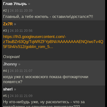
Глав Упырь
»
#2 |
24.10.11 20:39
Главный, а тебе коктель - оставили\достался?!!
Zx7R
»
#3 |
24.10.11 20:56
https://lh3.googleusercontent.com/-
zTbuBZr63Qg/TqWRZFYpBNI/AAAAAAAAENQ/woTv4Q
5FSh4/s512/goblin_rom_5...
Озорная!
Jhonny
»
#4 |
24.10.11 21:07
когда уже с московского показа фотокарточки
появятся?
sherl
»
#5 |
24.10.11 21:09
Ну кто-нибудь уже, ну расколитесь - что за
коктейлями на спецпоказе потчевали???