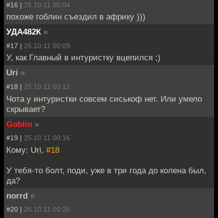
#16 |
25.10.11 00:04
похоже гоблин съездил в африку )))
УДА482К
»
#17 |
25.10.11 00:09
У, как Главный в интуристку вцепился ;)
Uri
»
#18 |
25.10.11 00:12
Чота у интуристки совсем сиськоф нет. Или умело
скрывает?
Goblin
»
#19 |
25.10.11 00:16
Кому: Uri,
#18
У тебя-то болт, поди, уже в три года до колена был,
да?
norrd
»
#20 |
25.10.11 00:26