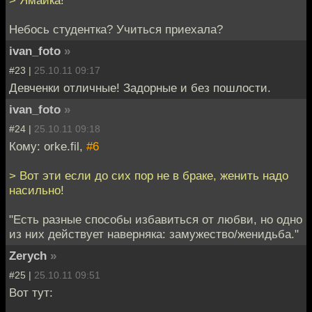
Небось студентка? Учиться приехала?
ivan_foto
»
#23 |
25.10.11 09:17
Девченки отличные! Задорные и без пошлости.
ivan_foto
»
#24 |
25.10.11 09:18
Кому: orke.fil,
#6
> Вот эти если до сих пор не в браке, женить надо
насильно!
"Есть разные способы избавиться от любви, но одно
из них действует наверняка: замужество/женидьба."
Zerych
»
#25 |
25.10.11 09:51
Вот тут: