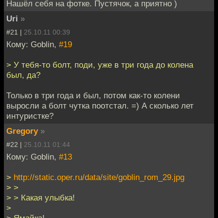
Нашёл себя на фотке. Пустячок, а приятно )
Uri
»
#21 |
25.10.11 00:39
Кому: Goblin,
#19
> У тебя-то болт, поди, уже в три года до колена
был, да?
Только в три года и был, потом как-то колени
выросли а болт чутка поотстал. =) А сколько лет
интуристке?
Gregory
»
#22 |
25.10.11 01:44
Кому: Goblin,
#13
>
http://static.oper.ru/data/site/goblin_rom_29.jpg
> >
> > Какая улыбка!
>
> Ямайка!