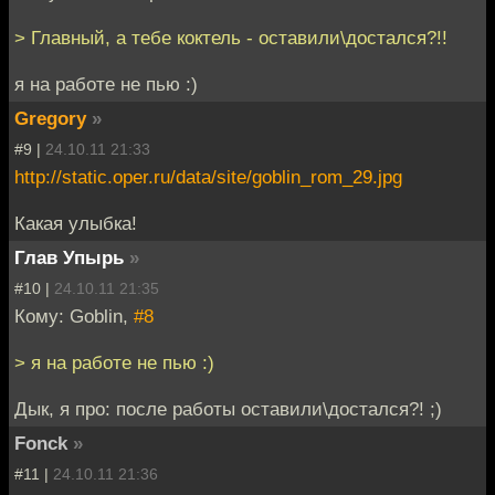
> Главный, а тебе коктель - оставили\достался?!!
я на работе не пью :)
Gregory
»
#9 |
24.10.11 21:33
http://static.oper.ru/data/site/goblin_rom_29.jpg
Какая улыбка!
Глав Упырь
»
#10 |
24.10.11 21:35
Кому: Goblin,
#8
> я на работе не пью :)
Дык, я про: после работы оставили\достался?! ;)
Fonck
»
#11 |
24.10.11 21:36