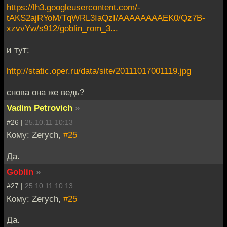
https://lh3.googleusercontent.com/-
tAKS2ajRYoM/TqWRL3IaQzI/AAAAAAAAEK0/Qz7B-
xzvvYw/s912/goblin_rom_3...
и тут:
http://static.oper.ru/data/site/20111017001119.jpg
снова она же ведь?
Vadim Petrovich
»
#26 |
25.10.11 10:13
Кому: Zerych,
#25
Да.
Goblin
»
#27 |
25.10.11 10:13
Кому: Zerych,
#25
Да.