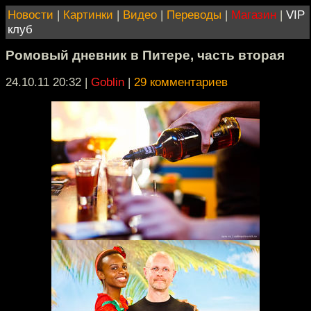
Новости
|
Картинки
|
Видео
|
Переводы
|
Магазин
|
VIP
клуб
Ромовый дневник в Питере, часть вторая
24.10.11 20:32
|
Goblin
|
29 комментариев