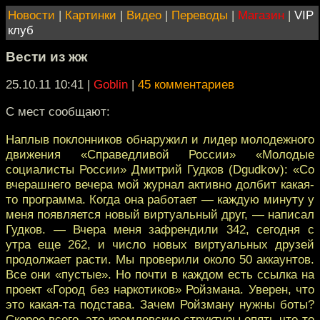
Новости
|
Картинки
|
Видео
|
Переводы
|
Магазин
|
VIP
клуб
Вести из жж
25.10.11 10:41
|
Goblin
|
45 комментариев
C мест сообщают:
Наплыв поклонников обнаружил и лидер молодежного
движения «Справедливой России» «Молодые
социалисты России» Дмитрий Гудков (Dgudkov): «Со
вчерашнего вечера мой журнал активно долбит какая-
то программа. Когда она работает — каждую минуту у
меня появляется новый виртуальный друг, — написал
Гудков. — Вчера меня зафрендили 342, сегодня с
утра еще 262, и число новых виртуальных друзей
продолжает расти. Мы проверили около 50 аккаунтов.
Все они «пустые». Но почти в каждом есть ссылка на
проект «Город без наркотиков» Ройзмана. Уверен, что
это какая-та подстава. Зачем Ройзману нужны боты?
Скорее всего, это кремлевские структуры опять что-то