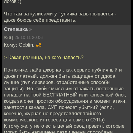
логов :(
Что там за кулисами у Тупичка разыгрывается -
даже боюсь себе представить.
Степашка
»
#36 |
25.10.11 20:06
Кому: Goblin,
#6
> Какая разница, на кого напасть?
По-логике, лайв джорнал, как сервис публичный и
даже платный, должен быть защищен от ддоса
лучше (пул серверов, отработанные способы
защиты). Но какой смысл им отражать постоянные
нападки на твой БЕСПЛАТНЫЙ или копеечный блог,
когда за счет простоя оборудования в момент атаки,
занятости канала, СУП понесет убытки? (если,
конечно, журнал не представляет тайного
коммерческого интереса для самого СУПа)
К тому же, у него есть целый свод правил, которые
могут быть нарушены различными способами