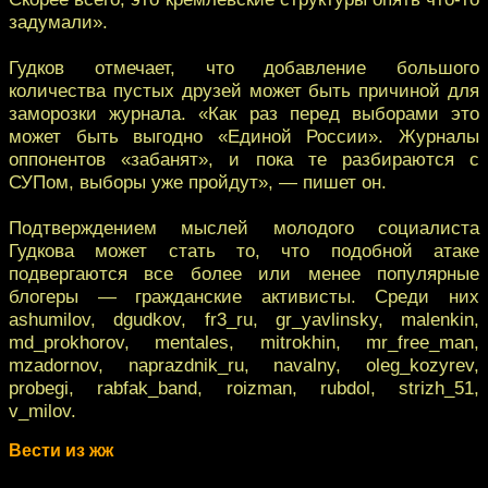
задумали».
Гудков отмечает, что добавление большого
количества пустых друзей может быть причиной для
заморозки журнала. «Как раз перед выборами это
может быть выгодно «Единой России». Журналы
оппонентов «забанят», и пока те разбираются с
СУПом, выборы уже пройдут», — пишет он.
Подтверждением мыслей молодого социалиста
Гудкова может стать то, что подобной атаке
подвергаются все более или менее популярные
блогеры — гражданские активисты. Среди них
ashumilov, dgudkov, fr3_ru, gr_yavlinsky, malenkin,
md_prokhorov, mentales, mitrokhin, mr_free_man,
mzadornov, naprazdnik_ru, navalny, oleg_kozyrev,
probegi, rabfak_band, roizman, rubdol, strizh_51,
v_milov.
Вести из жж