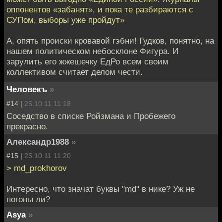
оппонентов «забанят», и пока те разбираются с
СУПом, выборы уже пройдут»
А, опять происки кровавой гэбни! Гудков, понятно, на
нашем политическом небосклоне Фигура. И
зарулить его жжешечку ЕдРо всем своим
коллективом считает делом чести.
Человекъ
»
#14 |
25.10.11 11:18
Соседство в списке Ройзмана и Пробежего
прекрасно.
Александр1988
»
#15 |
25.10.11 11:20
> md_prokhorov
Интересно, что значат буквы "md" в нике? Уж не
погоны ли?
Asya
»