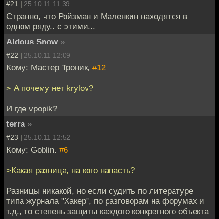
#21 |
25.10.11 11:39
Странно, что Ройзман и Маленкин находятся в
одном ряду.. с этими...
Aldous Snow
»
#22 |
25.10.11 12:09
Кому: Мастер Троник,
#12
> А почему нет krylov?
И где vpopik?
terra
»
#23 |
25.10.11 12:52
Кому: Goblin,
#6
>Какая разница, на кого напасть?
Разницы никакой, но если судить по литературе
типа журнала "Хакер", по разговорам на форумах и
т.д., то степень защиты каждого конкретного объекта