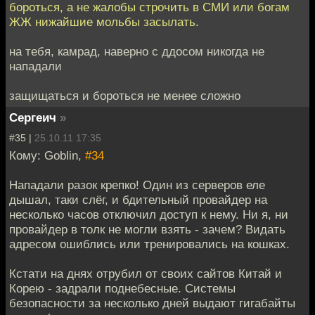
бороться, а не жалобы строчить в СМИ или богам
ЖЖ нижайшие мольбы засылать.
на тебя, камрад, наверно с ддосом никогда не
нападали
защищаться и бороться не менее сложно
Сергеич
»
#35 |
25.10.11 17:35
Кому: Goblin,
#34
Нападали разок крепко! Один из серверов еле
дышал, таки слёг, и бдительный провайдер на
несколько часов отключил доступ к нему. Ни я, ни
провайдер в толк не могли взять - зачем? Видать
адресом ошиблись или тренировались на кошках.
Кстати на днях отрубил от своих сайтов Китай и
Корею - задрали поднебесные. Системы
безопасности за несколько дней выдают гигабайты