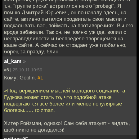
т.н. "группе риска" встретился некто "probegi". Я
помню Дмитрий Юрьевич, он по началу здесь, на
сайте, активно пытался продвигать свои мысли и
подкалывать вас, поймать на противоречиях. Вы его
вроде забанили. Так он, не помню уж где, вопил о
несправедливости и беспределе творящемся на
ваше сайте. А сейчас он страдает уже глобально,
борец за правду, блин.
al_kam
»
#8 |
25.10.11 10:56
Кому: Goblin,
#1
>Подтверждением мыслей молодого социалиста
Гудкова может стать то, что подобной атаке
подвергаются все более или менее популярные
блогеры...... roizman,
Хитер Ройзман, однако! Сам себя атакует - видать,
шоб никто не догадался!