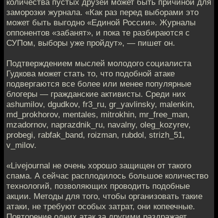
количества пустых друзей может быть причиной для
заморозки журнала. «Как раз перед выборами это
может быть выгодно «Единой России». Журналы
оппонентов «забанят», и пока те разбираются с
СУПом, выборы уже пройдут», — пишет он.
Подтверждением мыслей молодого социалиста
Гудкова может стать то, что подобной атаке
подвергаются все более или менее популярные
блогеры — гражданские активисты. Среди них
ashumilov, dgudkov, fr3_ru, gr_yavlinsky, malenkin,
md_prokhorov, mentales, mitrokhin, mr_free_man,
mzadornov, naprazdnik_ru, navalny, oleg_kozyrev,
probegi, rabfak_band, roizman, rubdol, strizh_51,
v_milov.
«Livejournal не очень хорошо защищен от такого
спама. А сейчас расплодилось большое количество
технологий, позволяющих проводить подобные
акции. Методы для того, чтобы организовать такие
атаки, не требуют особых затрат, они копеечные.
Повторение одних атак за другими раздражает