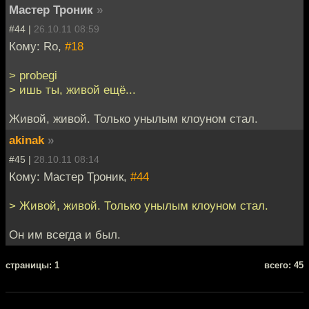
Мастер Троник
»
#44 |
26.10.11 08:59
Кому: Ro,
#18
> probegi
> ишь ты, живой ещё...
Живой, живой. Только унылым клоуном стал.
akinak
»
#45 |
28.10.11 08:14
Кому: Мастер Троник,
#44
> Живой, живой. Только унылым клоуном стал.
Он им всегда и был.
cтраницы: 1
всего: 45