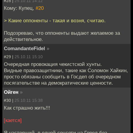
#28 |
25.10.11 14:12
Кому: Купец,
#20
> Какие оппоненты - такая и возня, считаю.
Подозреваю, что оппоненты выдают желаемое за
действительное.
ComandanteFidel
»
#29 |
25.10.11 15:10
Очередная провокация чекистской хунты.
Видные правозащитники, такие как Соломон Хайкин,
просто обязаны сообщить в Госдеп об очередном
посягательстве на демократические ценности.
Ойген
»
#30 |
25.10.11 15:38
Как страшно жить!!!
[кается]
Я настоящий, в одной соцсети на Город без