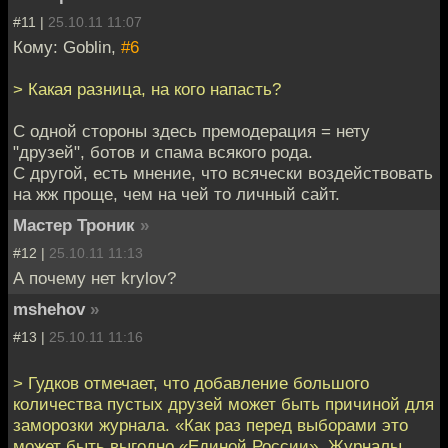
#11 |
25.10.11 11:07
Кому: Goblin,
#6
> Какая разница, на кого напасть?
С одной стороны здесь премодерация = нету
"друзей", ботов и спама всякого рода.
С другой, есть мнение, что всячески воздействовать
на жж проще, чем на чей то личный сайт.
Мастер Троник
»
#12 |
25.10.11 11:13
А почему нет krylov?
mshehov
»
#13 |
25.10.11 11:16
> Гудков отмечает, что добавление большого
количества пустых друзей может быть причиной для
заморозки журнала. «Как раз перед выборами это
может быть выгодно «Единой России». Журналы