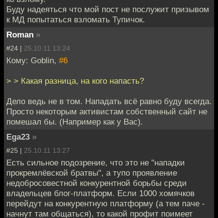
Буду надеяться что мой пост не послужит призывом
к МД попытаться взломать Тупичок.
Roman
»
#24 |
25.10.11 13:24
Кому: Goblin,
#6
> > Какая разница, на кого напасть?
Дело ведь не в том. Нападать всё равно буду всегда.
Просто некоторым активистам собственный сайт не
помешал бы. (Например как у Вас).
Ega23
»
#25 |
25.10.11 13:27
Есть сильное подозрение, что это не "нападки
прокремлёвской братвы", а тупо проявление
недобросовестной конкурентной борьбы среди
владельцев блог-платформ. Если 1000 хомячков
перейдут на конкурентную платформу (а тем паче -
начнут там общаться), то какой профит поимеет