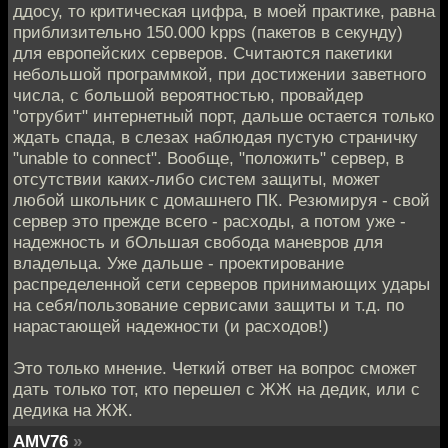
ддосу, то критическая цифра, в моей практике, равна
приблизительно 150.000 kpps (пакетов в секунду)
для европейских серверов. Считаются пакетики
небольшой программкой, при достижении заветного
числа, с большой вероятностью, провайдер
"отрубит" интернетный порт, дальше остается только
ждать спада, в слезах наблюдая пустую страничку
"unable to connect". Вообще, "положить" сервер, в
отсутствии каких-либо систем защиты, может
любой школьник с домашнего ПК. Резюмируя - свой
сервер это прежде всего - расходы, а потом уже -
надежность и бОльшая свобода маневров для
владельца. Уже дальше - проектирование
распределенной сети серверов принимающих удары
на себя/пользование сервисами защиты и т.д. по
нарастающей надежности (и расходов!)
Это только мнение. Четкий ответ на вопрос сможет
дать только тот, кто перешел с ЖЖ на дедик, или с
дедика на ЖЖ.
AMV76
»