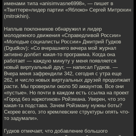
именами типа «anisimvasne6998», — пишет в
«Твиттере»лидер партии «Яблоко» Сергей Митрохин
(mitrokhin).
Наплыв поклонников обнаружил и лидер
молодежного движения «Справедливой России»
«Молодые социалисты России» Дмитрий Гудков
(Dgudkov): «Со вчерашнего вечера мой журнал
активно долбит какая-то программа. Когда она
работает — каждую минуту у меня появляется
новый виртуальный друг, — написал Гудков. —
Вчера меня зафрендили 342, сегодня с утра еще
262, и число новых виртуальных друзей продолжает
расти. Мы проверили около 50 аккаунтов. Все они
«пустые». Но почти в каждом есть ссылка на проект
«Город без наркотиков» Ройзмана. Уверен, что это
какая-та подстава. Зачем Ройзману нужны боты?
Скорее всего, это кремлевские структуры опять что-
то задумали».
Гудков отмечает, что добавление большого