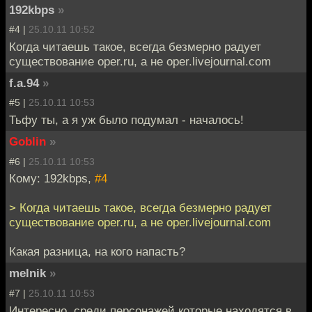
192kbps
»
#4 |
25.10.11 10:52
Когда читаешь такое, всегда безмерно радует
существование oper.ru, а не oper.livejournal.com
f.a.94
»
#5 |
25.10.11 10:53
Тьфу ты, а я уж было подумал - началось!
Goblin
»
#6 |
25.10.11 10:53
Кому: 192kbps,
#4
> Когда читаешь такое, всегда безмерно радует
существование oper.ru, а не oper.livejournal.com
Какая разница, на кого напасть?
melnik
»
#7 |
25.10.11 10:53
Интересно, среди персонажей которые находятся в