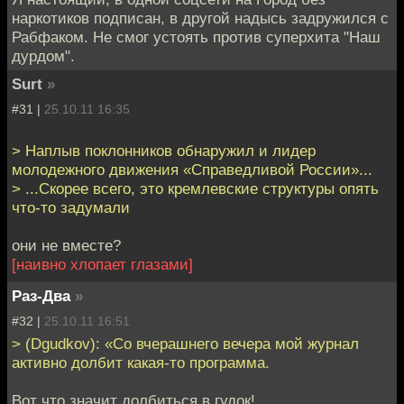
наркотиков подписан, в другой надысь задружился с
Рабфаком. Не смог устоять против суперхита "Наш
дурдом".
Surt
»
#31 |
25.10.11 16:35
> Наплыв поклонников обнаружил и лидер
молодежного движения «Справедливой России»...
> ...Скорее всего, это кремлевские структуры опять
что-то задумали
они не вместе?
[наивно хлопает глазами]
Раз-Два
»
#32 |
25.10.11 16:51
> (Dgudkov): «Со вчерашнего вечера мой журнал
активно долбит какая-то программа.
Вот что значит долбиться в гудок!