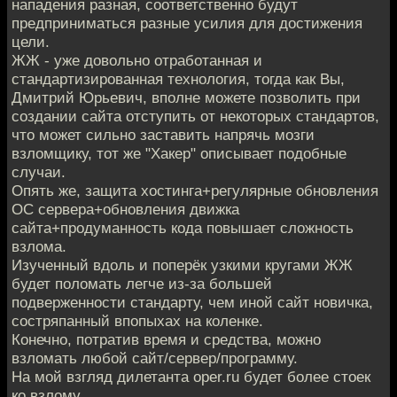
нападения разная, соответственно будут
предприниматься разные усилия для достижения
цели.
ЖЖ - уже довольно отработанная и
стандартизированная технология, тогда как Вы,
Дмитрий Юрьевич, вполне можете позволить при
создании сайта отступить от некоторых стандартов,
что может сильно заставить напрячь мозги
взломщику, тот же "Хакер" описывает подобные
случаи.
Опять же, защита хостинга+регулярные обновления
ОС сервера+обновления движка
сайта+продуманность кода повышает сложность
взлома.
Изученный вдоль и поперёк узкими кругами ЖЖ
будет поломать легче из-за большей
подверженности стандарту, чем иной сайт новичка,
состряпанный впопыхах на коленке.
Конечно, потратив время и средства, можно
взломать любой сайт/сервер/программу.
На мой взгляд дилетанта oper.ru будет более стоек
ко взлому.