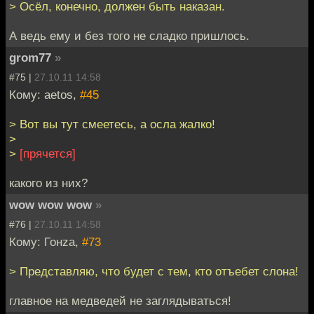
> Осёл, конечно, должен быть наказан.
А ведь ему и без того не сладко пришлось.
grom77
»
#75 |
27.10.11 14:58
Кому: aetos,
#45
> Вот вы тут смеетесь, а осла жалко!
>
>
[прячется]
какого из них?
wow wow wow
»
#76 |
27.10.11 14:58
Кому: Гонzа,
#73
> Представляю, что будет с тем, кто отъебет слона!
главное на медведей не заглядываться!