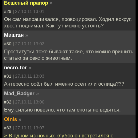
Бешеный прапор
»
#29 |
27.10.11 13:01
Он сам напрашивался, провоцировал. Ходил вокруг,
хвост поднимал. Как тут можно устоять?
Мишган
»
#30 |
27.10.11 13:02
Проститутки тоже бывают такие, что можно пришить
статью за секс с животным.
necro-tor
»
#31 |
27.10.11 13:03
Антересно осёл был именно осёл или ослица???
Mad_Badger
»
#32 |
27.10.11 13:06
Ему сильно повезло, что там еноты не водятся.
Olnis
»
#33 |
27.10.11 13:07
> В одном из ночных клубов он встретился с