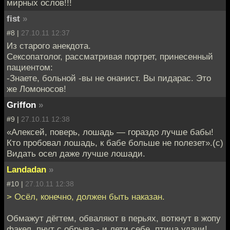
мирных ослов!!!
fist
»
#8 |
27.10.11 12:37
Из старого анекдота.
Сексопатолог, рассматривая портрет, принесенный
пациентом:
-Знаете, больной -вы не онанист. Вы пидарас. Это
же Ломоносов!
Griffon
»
#9 |
27.10.11 12:38
«Алексей, поверь, лошадь — гораздо лучше бабы!
Кто пробовал лошадь, к бабе больше не полезет».(с)
Видать осел даже лучше лошади.
Landadan
»
#10 |
27.10.11 12:38
> Осёл, конечно, должен быть наказан.
Обмажут дёгтем, обваляют в перьях, воткнут в жопу
факел, пнут с обрыва - и лети себе, птица удачи!