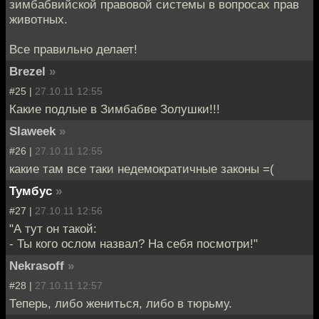
зимбабвийской правовой системы в вопросах прав
животных.
Все правильно делает!
Brezel
»
#25 |
27.10.11 12:55
Какие подлые в Зимбабве Золушки!!!
Slaweek
»
#26 |
27.10.11 12:55
какие там все таки недемократичные законы =(
Тумбус
»
#27 |
27.10.11 12:56
"А тут он такой:
- Ты кого ослом назвал? На себя посмотри!"
Nekrasoff
»
#28 |
27.10.11 12:57
Теперь, либо жениться, либо в тюрьму.