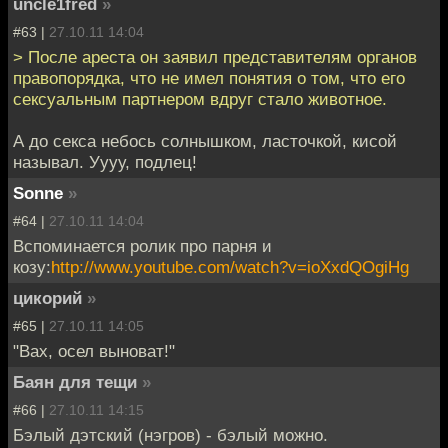
uncle1fred
»
#63 |
27.10.11 14:04
> После ареста он заявил представителям органов
правопорядка, что не имел понятия о том, что его
сексуальным партнером вдруг стало животное.
А до секса небось солнышком, ласточкой, кисой
называл. Уууу, подлец!
Sonne
»
#64 |
27.10.11 14:04
Вспоминается ролик про парня и
козу:
http://www.youtube.com/watch?v=ioXxdQOgiHg
цикорий
»
#65 |
27.10.11 14:05
"Вах, осел выноват!"
Баян для тещи
»
#66 |
27.10.11 14:15
Бэлый дэтский (нэгров) - бэлый можно.