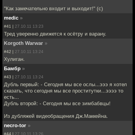
"Как замечательно входит и выходит!" (с)
medic
»
#41 |
27.10.11 13:23
Тред уверенно движется к осётру и варану.
Korgoth Warwar
»
#42 |
27.10.11 13:24
Хулиган.
Бамбр
»
#43 |
27.10.11 13:24
Дубль первый: - Сегодня мы все ослы...эээ я хотел
сказать, что сегодня мы все проститутки...ээээ то
есть...
Дубль второй: - Сегодня мы все зимбабвцы!
Из дубляжей видеобращения Дж.Маккейна.
necro-tor
»
#44 |
27.10.11 13:26