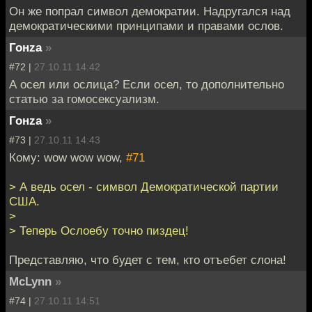
Он же попрал символ демократии. Надругался над
демократическими принципами и правами ослов.
Гонzа
»
#72 |
27.10.11 14:42
А осел или ослица? Если осел, то дополнительно
статью за гомосексуализм.
Гонzа
»
#73 |
27.10.11 14:43
Кому: wow wow wow,
#71
> А ведь осел - символ Демократической партии
США.
>
> Теперь Ослоебу точно пиздец!
Представляю, что будет с тем, кто отъебет слона!
McLynn
»
#74 |
27.10.11 14:51