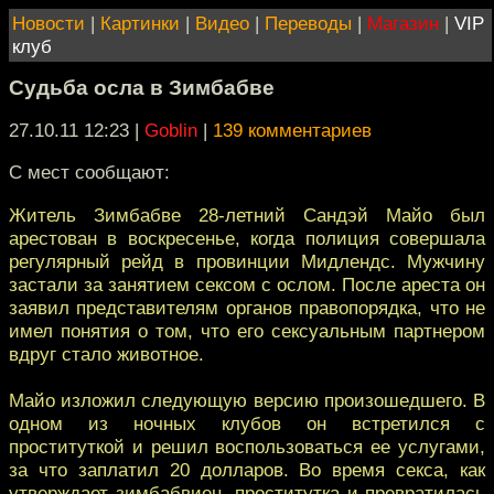
Новости
|
Картинки
|
Видео
|
Переводы
|
Магазин
|
VIP
клуб
Судьба осла в Зимбабве
27.10.11 12:23
|
Goblin
|
139 комментариев
C мест сообщают:
Житель Зимбабве 28-летний Сандэй Майо был
арестован в воскресенье, когда полиция совершала
регулярный рейд в провинции Мидлендс. Мужчину
застали за занятием сексом с ослом. После ареста он
заявил представителям органов правопорядка, что не
имел понятия о том, что его сексуальным партнером
вдруг стало животное.
Майо изложил следующую версию произошедшего. В
одном из ночных клубов он встретился с
проституткой и решил воспользоваться ее услугами,
за что заплатил 20 долларов. Во время секса, как
утверждает зимбабвиец, проститутка и превратилась