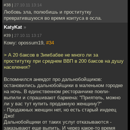
#38 |
27.10.11 13:14
Любовь зла, полюбишь и проститутку
превратившуюся во время коитуса в осла.
KatyKat
»
#39 |
27.10.11 13:17
Кому: opossum19,
#34
> А 20 баксов в Зимбабве не много ли за
проститутку при среднем ВВП в 200 баксов на душу
населения?
Вспомнился анекдот про дальнобойщиков:
остановились дальнобойщики в маленьком городке
на ночь. В единственном ресторанчике поели-
выпили и спрашивают бармена: "Приятель, можно
ли у вас тут купить продажную женщину?"
- Продажных женщин нет, но есть старый индеец
Джо!
Дальнобойщики от таких услуг отказываются -
заказывают еще выпить. И через какое-то время