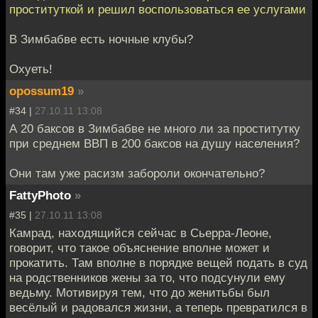
проституткой и решил воспользоваться ее услугами
В Зимбабве есть ночные клубы?
Охуеть!
opossum19
»
#34 |
27.10.11 13:08
А 20 баксов в Зимбабве не много ли за проститутку
при среднем ВВП в 200 баксов на душу населения?
Они там уже расизм забороли окончательно?
FattyPhoto
»
#35 |
27.10.11 13:08
Камрад, находящийся сейчас в Сьерра-Леоне,
говорит, что такое объяснение вполне может и
прокатить. Там вполне в порядке вещей подать в суд
на родственников жены за то, что подсунули ему
ведьму. Мотивируя тем, что до женитьбы был
весёлый и радовался жизни, а теперь превратился в