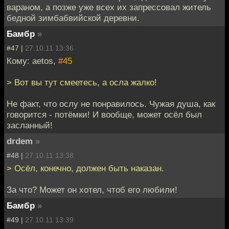
вараном, а позже уже всех их запрессовал житель
бедной зимбабвийской деревни.
Бамбр
»
#47 |
27.10.11 13:36
Кому: aetos,
#45
> Вот вы тут смеетесь, а осла жалко!
Не факт, что ослу не понравилось. Чужая душа, как
говорится - потёмки! И вообще, может осёл был
засланный!
drdem
»
#48 |
27.10.11 13:38
> Осёл, конечно, должен быть наказан.
За что? Может он хотел, чтоб его любили!
Бамбр
»
#49 |
27.10.11 13:39