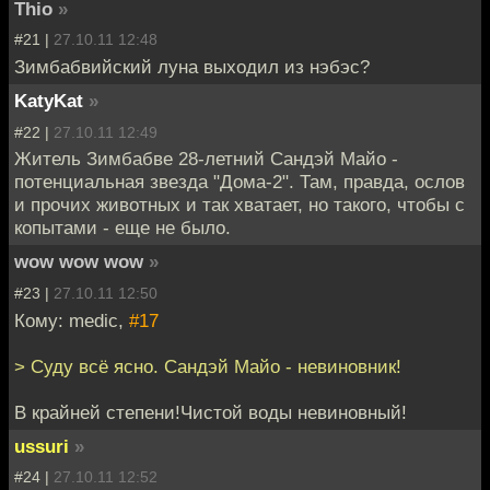
Thio
»
#21 |
27.10.11 12:48
Зимбабвийский луна выходил из нэбэс?
KatyKat
»
#22 |
27.10.11 12:49
Житель Зимбабве 28-летний Сандэй Майо -
потенциальная звезда "Дома-2". Там, правда, ослов
и прочих животных и так хватает, но такого, чтобы с
копытами - еще не было.
wow wow wow
»
#23 |
27.10.11 12:50
Кому: medic,
#17
> Суду всё ясно. Сандэй Майо - невиновник!
В крайней степени!Чистой воды невиновный!
ussuri
»
#24 |
27.10.11 12:52