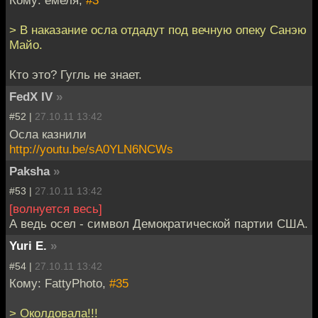
Кому: емеля,
#3
> В наказание осла отдадут под вечную опеку Санэю
Майо.
Кто это? Гугль не знает.
FedX IV
»
#52 |
27.10.11 13:42
Осла казнили
http://youtu.be/sA0YLN6NCWs
Paksha
»
#53 |
27.10.11 13:42
[волнуется весь]
А ведь осел - символ Демократической партии США.
Yuri E.
»
#54 |
27.10.11 13:42
Кому: FattyPhoto,
#35
> Околдовала!!!