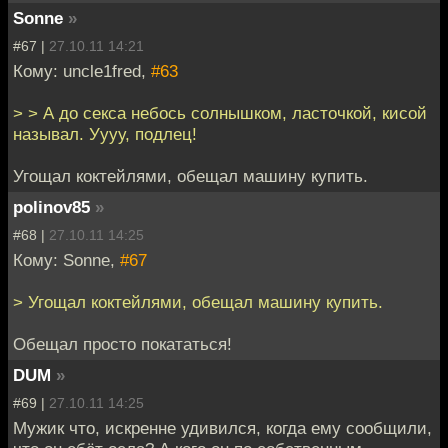
Sonne
»
#67 |
27.10.11 14:21
Кому: uncle1fred,
#63
> > А до секса небось солнышком, ласточкой, кисой
называл. Уууу, подлец!
Угощал коктейлями, обещал машину купить.
polinov85
»
#68 |
27.10.11 14:25
Кому: Sonne,
#67
> Угощал коктейлями, обещал машину купить.
Обещал просто покататься!
DUM
»
#69 |
27.10.11 14:25
Мужик что, искренне удивился, когда ему сообщили,