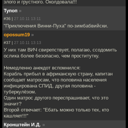
злого и грустного. Околдовала!!!
Тупоп
»
#36 |
27.10.11 13:11
"Приключения Винни-Пуха" по-зимбабвийски.
opossum19
»
#37 |
27.10.11 13:13
У них там ВИЧ свирепствует, полагаю, ссодомить
ослика более безопасно, чем проститутку.
Немедленно анекдот вспомнился:
Корабль прибыл в африканскую страну, капитан
сообщает матросам, что половина населения
инфицирована СПИД, другая половина -
туберкулёзом.
Один матрос другого переспрашивает, что это
значит?
Второй отвечает: "Ебать можно только тех, кто
кашляет!!!"
Кронштейн И.Д.
»