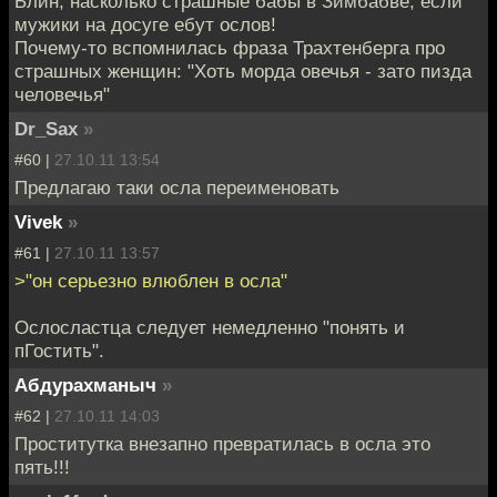
Блин, насколько страшные бабы в Зимбабве, если
мужики на досуге ебут ослов!
Почему-то вспомнилась фраза Трахтенберга про
страшных женщин: "Хоть морда овечья - зато пизда
человечья"
Dr_Sax
»
#60 |
27.10.11 13:54
Предлагаю таки осла переименовать
Vivek
»
#61 |
27.10.11 13:57
>"он серьезно влюблен в осла"
Ослосластца следует немедленно "понять и
пГостить".
Абдурахманыч
»
#62 |
27.10.11 14:03
Проститутка внезапно превратилась в осла это
пять!!!