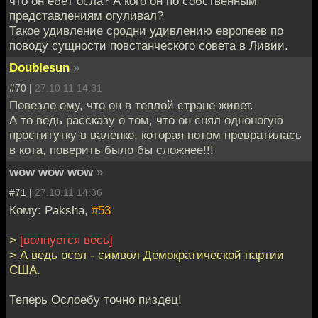
что он ебёт осла? А кого он по собственным
представлениям огуливал?
Такое удивление сродни удивлению европеев по
поводу сущности повстанческого совета в Ливии.
Doublesun
»
#70 |
27.10.11 14:31
Повезло ему, что он в теплой стране живет.
А то ведь рассказу о том, что он снял одноногую
проститутку в валенке, которая потом превратилась
в кота, поверить было бы сложнее!!!
wow wow wow
»
#71 |
27.10.11 14:36
Кому: Paksha,
#53
>
[волнуется весь]
> А ведь осел - символ Демократической партии
США.
Теперь Ослоебу точно пиздец!