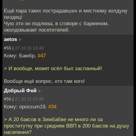
Ещё пара таких пострадавших и местному колдуну
пиздец!
Чую это он подлюка, в сговоре с барменом,
околдовывает посетителей.
aetos
»
#55 |
27.10.11 13:43
Кому: Бамбр,
#47
> И вообще, может осёл был засланный!
Вообще ещё вопрос, кто там кого!
Добрый Фей
»
#56 |
27.10.11 13:44
Кому: opossum19,
#34
> А 20 баксов в Зимбабве не много ли за
проститутку при среднем ВВП в 200 баксов на душу
населения?