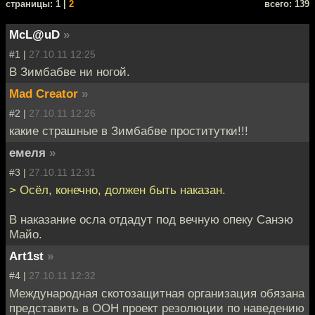
cтраницы: 1 |
2
всего: 139
McL@uD
»
#1 |
27.10.11 12:25
В Зимбабве ни ногой.
Mad Creator
»
#2 |
27.10.11 12:26
какие страшные в Зимбабве проститутки!!!
емеля
»
#3 |
27.10.11 12:31
> Осёл, конечно, должен быть наказан.
В наказание осла отдадут под вечную опеку Санэю
Майо.
Art1st
»
#4 |
27.10.11 12:32
Международная скотозащитная организация обязана
представить в ООН проект резолюции по наведению