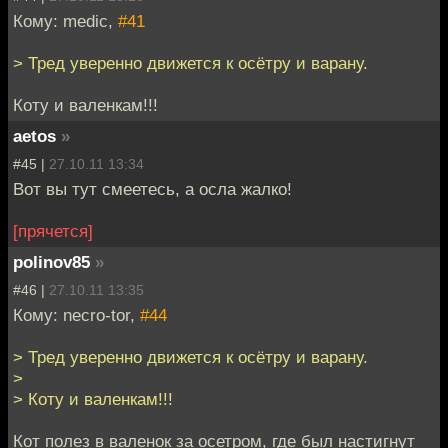
Кому: medic,
#41
> Тред уверенно движется к осётру и варану.
Коту и валенкам!!!
aetos
»
#45 |
27.10.11 13:34
Вот вы тут смеетесь, а осла жалко!
[прячется]
polinov85
»
#46 |
27.10.11 13:35
Кому: necro-tor,
#44
> Тред уверенно движется к осётру и варану.
>
> Коту и валенкам!!!
Кот полез в валенок за осетром, где был настигнут