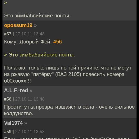
>
Это зимбабвийские понты.
opossum19
»
#57 |
27.10.11 13:48
Кому: Добрый Фей,
#56
> Это зимбабвийские понты.
Полагаю, только лишь по той причине, что не могут
на ржавую "пятёрку" (ВАЗ 2105) повесить номера
о00хоохх!!!
A.L.F.-red
»
#58 |
27.10.11 13:48
Проститутка превратившаяся в осла - очень сильное
колдунство.
Val1974
»
#59 |
27.10.11 13:53