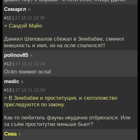
Семаргл
»
#11 |
27.10.11 12:39
> Сандэй Майо
Даниил Шеповалов сбежал в Зимбабве, сменил
внешность и имя, но на осле спалился!!!
polinov85
»
#12 |
27.10.11 12:39
Осёл поимел осла!
medic
»
#13 |
27.10.11 12:39
> В Зимбабве и проституция, и скотоложство
преследуются по закону.
Как-то любитель фауны неудачно отбрехался. Или
за съём проститутки меньше бьют?
Сева
»