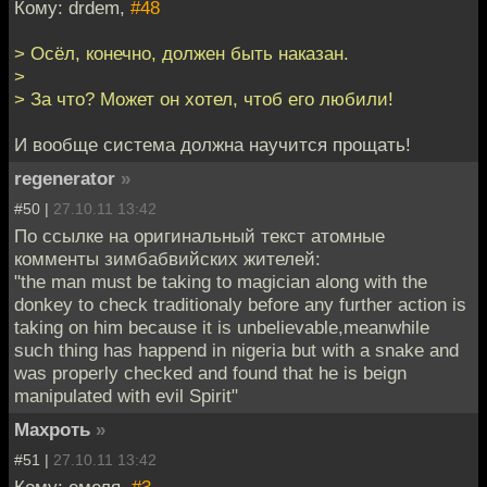
Кому: drdem,
#48
> Осёл, конечно, должен быть наказан.
>
> За что? Может он хотел, чтоб его любили!
И вообще система должна научится прощать!
regenerator
»
#50 |
27.10.11 13:42
По ссылке на оригинальный текст атомные
комменты зимбабвийских жителей:
"the man must be taking to magician along with the
donkey to check traditionaly before any further action is
taking on him because it is unbelievable,meanwhile
such thing has happend in nigeria but with a snake and
was properly checked and found that he is beign
manipulated with evil Spirit"
Махроть
»
#51 |
27.10.11 13:42