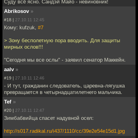
Суду всё ясно. Сандэй Майо - невиновник!
Abrikosov
»
#18 |
27.10.11 12:45
Кому: kufzuk,
#7
> Зону бесполетную пора вводить. Для защиты
мирных ослов!!!
"Сегодня мы все ослы" - заявил сенатор Маккейн.
aalv
»
#19 |
27.10.11 12:46
- И тут, гражданин следователь, царевна-лягушка
превращается в четырнадцатилетнего мальчика.
Tef
»
#20 |
27.10.11 12:47
Зимбабвийца спасет надувной осел:
http://s017.radikal.ru/i437/1110/cc/39e2e54e15d1.jpg