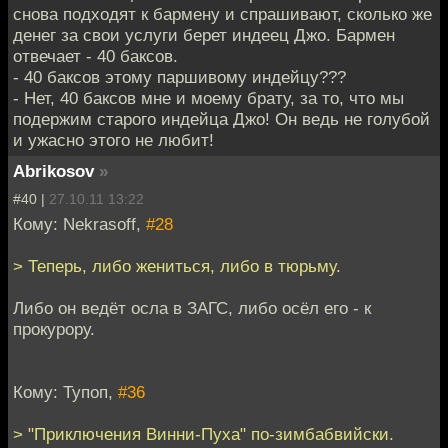
снова подходят к бармену и спрашивают, сколько же
денег за свои услуги берет индеец Джо. Бармен
отвечает - 40 баксов.
- 40 баксов этому паршивому индейцу???
- Нет, 40 баксов мне и моему брату, за то, что мы
подержим старого индейца Джо! Он ведь не голубой
и ужасно этого не любит!
Abrikosov
»
#40 |
27.10.11 13:22
Кому: Nekrasoff,
#28
> Теперь, либо жениться, либо в тюрьму.
Либо он ведёт осла в ЗАГС, либо осёл его - к
прокурору.
Кому: Тупоп,
#36
> "Приключения Винни-Пуха" по-зимбабвийски.