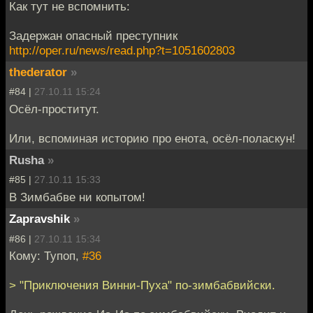
Как тут не вспомнить:
Задержан опасный преступник
http://oper.ru/news/read.php?t=1051602803
thederator
»
#84 |
27.10.11 15:24
Осёл-проститут.
Или, вспоминая историю про енота, осёл-поласкун!
Rusha
»
#85 |
27.10.11 15:33
В Зимбабве ни копытом!
Zapravshik
»
#86 |
27.10.11 15:34
Кому: Тупоп,
#36
> "Приключения Винни-Пуха" по-зимбабвийски.