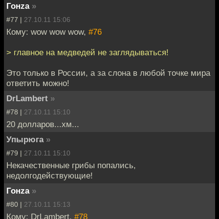
Гонzа
»
#77 |
27.10.11 15:06
Кому: wow wow wow,
#76
> главное на медведей не заглядываться!
Это только в России, а за слона в любой точке мира
ответить можно!
DrLambert
»
#78 |
27.10.11 15:10
20 долларов...хм...
Упырюга
»
#79 |
27.10.11 15:10
Некачественные грибы попались,
недолгодействующие!
Гонzа
»
#80 |
27.10.11 15:13
Кому: DrLambert,
#78