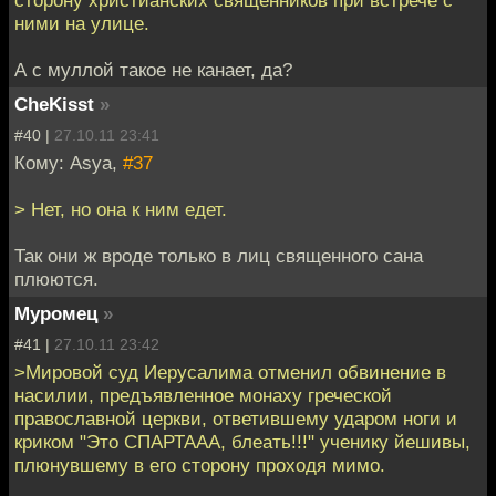
ними на улице.
А с муллой такое не канает, да?
CheKisst
»
#40 |
27.10.11 23:41
Кому: Asya,
#37
> Нет, но она к ним едет.
Так они ж вроде только в лиц священного сана
плюются.
Муромец
»
#41 |
27.10.11 23:42
>Мировой суд Иерусалима отменил обвинение в
насилии, предъявленное монаху греческой
православной церкви, ответившему ударом ноги и
криком "Это СПАРТААА, блеать!!!" ученику йешивы,
плюнувшему в его сторону проходя мимо.