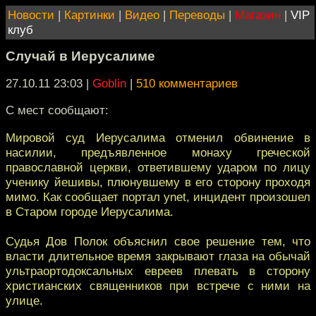
Новости
|
Картинки
|
Видео
|
Переводы
|
Магазин
|
VIP
клуб
Случай в Иерусалиме
27.10.11 23:03
|
Goblin
|
510 комментариев
С мест сообщают:
Мировой суд Иерусалима отменил обвинение в
насилии, предъявленное монаху греческой
православной церкви, ответившему ударом по лицу
ученику йешивы, плюнувшему в его сторону проходя
мимо. Как сообщает портал ynet, инцидент произошел
в Старом городе Иерусалима.
Судья Дов Полок объяснил свое решение тем, что
власти длительное время закрывают глаза на обычай
ультраортодоксальных евреев плевать в сторону
христианских священников при встрече с ними на
улице.