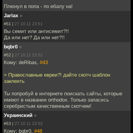
Плюнул в попа - по ебалу на!
Jarlax
»
#51 |
27.10.11 23:51
Вы семит или антисемит?!!
Да или нет? Да или нет?!!
bqbr0
»
#52 |
27.10.11 23:52
Кому: deRibas,
#43
> Православные евреи?! дайте скотч шаблон
заклеить
Ты попробуй в интернете поискать сайты, которые
имеют в названии orthodox. Только запасись
серебристым качественным скотчем!
Украинский
»
#53 |
27.10.11 23:52
Кому: bqbr0,
#48