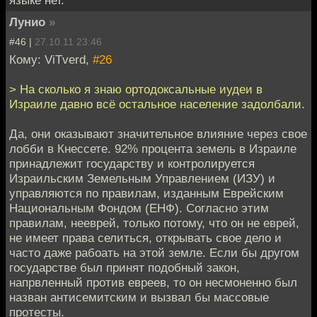
Лунио
»
#46 |
27.10.11 23:46
Кому: ViTverd,
#26
> На сколько я знаю ортодоксальные иудеи в
Израиле давно всё остальное население задолбали.
Да, они оказывают значительное влияние через свое
лобби в Кнессете. 92% процента земель в Израиле
принадлежит государству и контролируется
Израильским Земельным Управлением (ИЗУ) и
управляются по правилам, изданным Еврейским
Национальным Фондом (ЕНФ). Согласно этим
правилам, нееврей, только потому, что он не еврей,
не имеет права селиться, открывать свое дело и
часто даже рабоать на этой земле. Если бы другом
государстве был принят подобный закон,
напрвленный против евреев, то он несмоненно был
назван антисемитским и вызвал бы массовые
протесты.