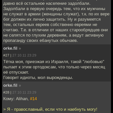
давно всё остальное население задолбали.
Задолбали в первую очередь тем, что их мужчины
не служат в армии (женщины служат), т.к. по их вере
бог должен их лично защитить. Ну и разумеется
тем, остальных евреев собственно евреями не
считаю. Т.е. в отличии от наших старообрядцев они
не селятся по глухим деревням, а ведут активную
пропаганду своих ебанутых обычаев.
orke.fil
»
#27 |
27.10.11 23:29
Тётка моя, приезжая из Израиля, такой "любовью"
пылает к этим ортодоксам, что только через месяц
её отпускает.
Говорит идиоты, мол вырожденцы.
orke.fil
»
#28 |
27.10.11 23:29
Кому: Alihan,
#14
> Я - православный, если что и наебнуть могу!