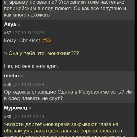
старшему по званию? Уголовники тоже частенько
полицейским в след плюют. Ох как всё запутано и
как много похожего
Asya
»
#37 |
27.10.11 23:38
Кому: CheKisst,
#32
> Она у тебя что, монахиня???
Нет, но она к ним едет.
medic
»
#38 |
27.10.11 23:39
Ортодоксы славящие Одина в Иерусалиме есть? Им
в след плевать не ссут?
Муромец
»
#39 |
27.10.11 23:40
>власти длительное время закрывают глаза на
обычай ультраортодоксальных евреев плевать в
сторону христианских священников при встрече с