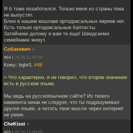
Я б тоже позаботился. Только меня из страны пока
не выпустят.
Блин в нашем кишлаке ортодоксальных евреев нет.
Есть только ортодоксальные баптисты.
Затейники доложу я вам те еще! Шведскими
семейками живут.
Собакевич
»
#64 |
28.10.11 00:00
Кому: bqbr0,
#48
> Что характерно, я не говорил, что второе значение
есть в русском языке.
Мы ведь на русскоязычном сайте? Из твоего
каммента никак не следует, что ты подразумевал
другие языки, а читать твои мысли через интернет
не умею.
CheKisst
»
#65 |
28.10.11 00:00