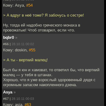
Кому: Asya,
#54
> А вдруг в неё тоже? Я забочусь о сестре!
Ну, тогда ей надобно греческого монаха в
провожатые! Чтоб отоварил, если что.
bqbr0
»
#66 |
28.10.11 00:02
Кому: doskin,
#55
> А ты - верткий малец!
Был бы я юн и хамоват, то ответил бы, что верткий
малец — у тебя в штанах.
Хорошо, что я уже взрослый здоровенный дядя с
огромным запасом накопленного дзена.
Asya
»
#67 |
28.10.11 00:03
Кому: asia,
#63