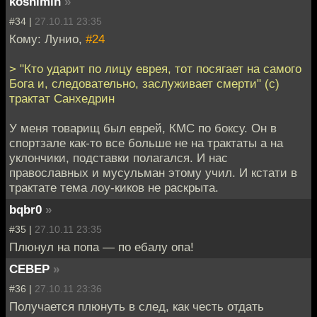
koshimin
»
#34 |
27.10.11 23:35
Кому: Лунио,
#24
> "Кто ударит по лицу еврея, тот посягает на самого
Бога и, следовательно, заслуживает смерти" (с)
трактат Санхедрин
У меня товарищ был еврей, КМС по боксу. Он в
спортзале как-то все больше не на трактаты а на
уклончики, подставки полагался. И нас
православных и мусульман этому учил. И кстати в
трактате тема лоу-киков не раскрыта.
bqbr0
»
#35 |
27.10.11 23:35
Плюнул на попа — по ебалу опа!
CEBEP
»
#36 |
27.10.11 23:36
Получается плюнуть в след, как честь отдать