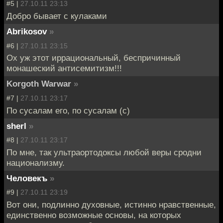
#5 |
27.10.11 23:13
Добро бывает с кулаками
Abrikosov
»
#6 |
27.10.11 23:15
Ох уж этот иррациональный, беспричинный
монашеский антисемитизм!!!
Korgoth Warwar
»
#7 |
27.10.11 23:17
По сусалам его, по сусалам (с)
sherl
»
#8 |
27.10.11 23:17
По мне, так ультраортодоксы любой веры сродни
национализму.
Человекъ
»
#9 |
27.10.11 23:19
Вот они, подлинно духовные, истинно нравственные,
единственно возможные основы, на которых