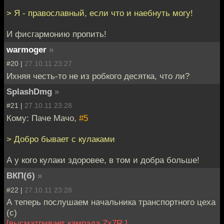
> Я - православный, если что и наебнуть могу!
И фисгармонию пропить!
warmoger
»
#20 |
27.10.11 23:27
Ихняя честь-то не из робкого десятка, что ли?
SplashDmg
»
#21 |
27.10.11 23:28
Кому: Паче Мачо,
#5
> Добро бывает с кулаками
А у кого кулаки здоровее, в том и добра больше!
ВКП(б)
»
#22 |
27.10.11 23:28
А теперь послушаем начальника транспортного цеха
(с)
[высматривает камрада Zx7R ]