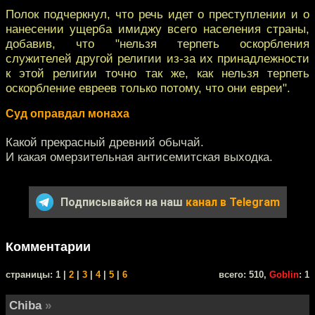
Полок подчеркнул, что речь идет о преступлении и о
нанесении ущерба имиджу всего населения страны,
добавив, что "нельзя терпеть оскорбления
служителей другой религии из-за их принадлежности
к этой религии точно так же, как нельзя терпеть
оскорбление евреев только потому, что они евреи".
Суд оправдал монаха
Какой прекрасный древний обычай.
И какая омерзительная антисемитская выходка.
Подписывайся на наш
канал в Telegram
Комментарии
cтраницы: 1 |
2
|
3
|
4
|
5
|
6
всего: 510,
Goblin
: 1
Chiba
»