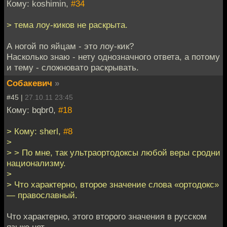
Кому: koshimin,
#34
> тема лоу-киков не раскрыта.
А ногой по яйцам - это лоу-кик?
Насколько знаю - нету однозначного ответа, а потому
и тему - сложновато раскрывать.
Собакевич
»
#45 |
27.10.11 23:45
Кому: bqbr0,
#18
> Кому: sherl,
#8
>
> > По мне, так ультраортодоксы любой веры сродни
национализму.
>
> Что характерно, второе значение слова «ортодокс»
— православный.
Что характерно, этого второго значения в русском
языке нет.