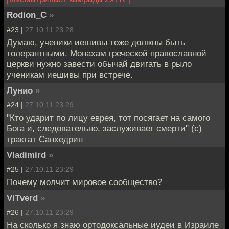
Rodion_C
»
#23 |
27.10.11 23:28
Думаю, ученики иешивы тоже должны быть
толерантными. Монахам греческой православной
церкви нужно завести обычай двигать в рыло
ученикам иешивы при встрече.
Лунио
»
#24 |
27.10.11 23:29
"Кто ударит по лицу еврея, тот посягает на самого
Бога и, следовательно, заслуживает смерти" (с)
трактат Санхедрин
Vladimird
»
#25 |
27.10.11 23:29
Почему молчит мировое сообщество?
ViTverd
»
#26 |
27.10.11 23:29
На сколько я знаю ортодоксальные иудеи в Израиле