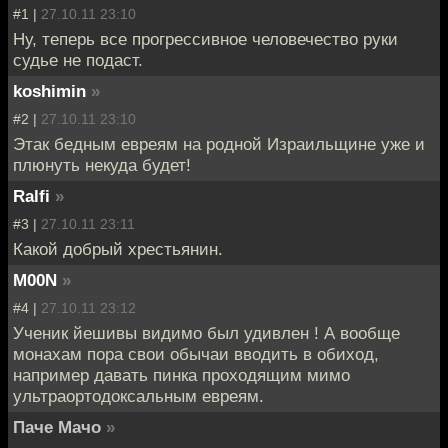
#1 |
27.10.11 23:10
Ну, теперь все прогрессивное человечество руки
судье не подаст.
koshimin
»
#2 |
27.10.11 23:10
Этак бедным евреям на родной Израильщине уже и
плюнуть некуда будет!
Ralfi
»
#3 |
27.10.11 23:11
Какой добрый хрестьянин.
M00N
»
#4 |
27.10.11 23:12
Ученик йешивы видимо был удивлен ! А вообще
монахам пора свои обычаи вводить в обиход,
например давать пинка проходящим мимо
ультраортодоксальным евреям.
Паче Мачо
»