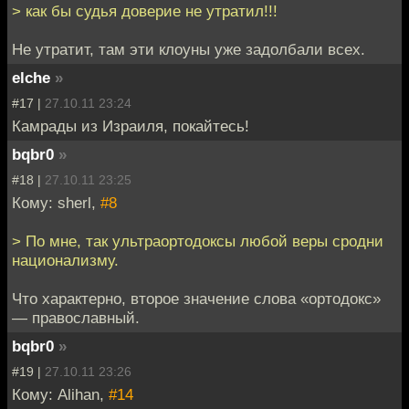
> как бы судья доверие не утратил!!!
Не утратит, там эти клоуны уже задолбали всех.
elche
»
#17 |
27.10.11 23:24
Камрады из Израиля, покайтесь!
bqbr0
»
#18 |
27.10.11 23:25
Кому: sherl,
#8
> По мне, так ультраортодоксы любой веры сродни
национализму.
Что характерно, второе значение слова «ортодокс»
— православный.
bqbr0
»
#19 |
27.10.11 23:26
Кому: Alihan,
#14