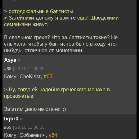
> ортодоксальные баптисты.
> Затейники доложу я вам те еще! Шведскими
семейками живут.
В свальном грехе? Что за баптисты такие? Не
слыхала, чтобы у баптистов было в ходу что-
нибудь, отличное от моногамии.
Asya
»
#68 |
28.10.11 00:05
Кому: CheKisst,
#65
> Ну, тогда ей надобно греческого монаха в
провожатые!
За этим дело не станет ;)
bqbr0
»
#69 |
28.10.11 00:05
Кому: Собакевич,
#64