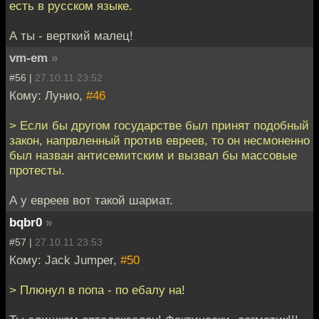
есть в русском языке.
А ты - верткий малец!
vm-em
»
#56 |
27.10.11 23:52
Кому: Лунио,
#46
> Если бы другом государстве был принят подобный
закон, напрвленный против евреев, то он несмоненно
был назван антисемитским и вызвал бы массовые
протесты.
А у евреев вот такой шариат.
bqbr0
»
#57 |
27.10.11 23:53
Кому: Jack Jumper,
#50
> Плюнул в попа - по ебалу на!