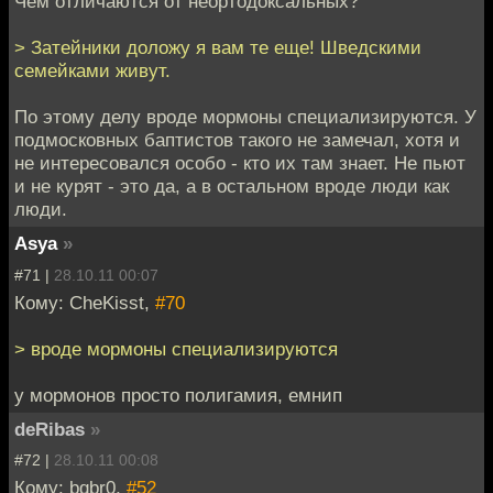
Чем отличаются от неортодоксальных?
> Затейники доложу я вам те еще! Шведскими
семейками живут.
По этому делу вроде мормоны специализируются. У
подмосковных баптистов такого не замечал, хотя и
не интересовался особо - кто их там знает. Не пьют
и не курят - это да, а в остальном вроде люди как
люди.
Asya
»
#71 |
28.10.11 00:07
Кому: CheKisst,
#70
> вроде мормоны специализируются
у мормонов просто полигамия, емнип
deRibas
»
#72 |
28.10.11 00:08
Кому: bqbr0,
#52