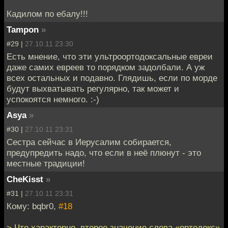
Кадилом по ебалу!!!
Tampon
»
#29 |
27.10.11 23:30
Есть мнение, что эти ультроортодоксальные евреи
даже самих евреев то порядком задолбали. А уж
всех остальных и подавно. Глядишь, если по морде
будут выхватывать регулярно, так может и
успокоятся немного. :-)
Asya
»
#30 |
27.10.11 23:31
Сестра сейчас в Иерусалим собирается,
предупредить надо, что если в неё плюнут - это
местные традиции!
CheKisst
»
#31 |
27.10.11 23:31
Кому: bqbr0,
#18
> Что характерно, второе значение слова «ортодокс»