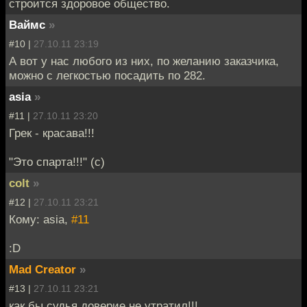
строится здоровое общество.
Ваймс
»
#10 |
27.10.11 23:19
А вот у нас любого из них, по желанию заказчика,
можно с легкостью посадить по 282.
asia
»
#11 |
27.10.11 23:20
Грек - красава!!!
"Это спарта!!!" (с)
colt
»
#12 |
27.10.11 23:21
Кому: asia,
#11
:D
Mad Creator
»
#13 |
27.10.11 23:21
как бы судья доверие не утратил!!!