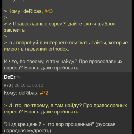
> Кому: deRibas,
#43
>
> > Православные евреи?! дайте скотч шаблон
заклеить
>
> Ты попробуй в интернете поискать сайты, которые
имеют в названии orthodox.
И что, по-твоему, я там найду? Про православных
евреев? Боюсь даже пробовать.
DeEr
»
#73 |
28.10.11 00:12
Кому: deRibas,
#72
> И что, по-твоему, я там найду? Про православных
евреев? Боюсь даже пробовать.
"Жид крещеный - что вор прощенный" (русская
народная мудрость)