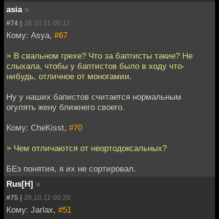
asia
»
#74 |
28.10.11 00:17
Кому: Asya,
#67
> В свальном грехе? Что за баптисты такие? Не
слыхала, чтобы у баптистов было в ходу что-
нибудь, отличное от моногамии.
Ну у наших бапистов считается нормальным
огулять жену ближнего своего.
Кому: CheKisst,
#70
> Чем отличаются от неортодоксальных?
БЕз понятия, я их не сортировал.
Rus[H]
»
#75 |
28.10.11 00:20
Кому: Jarlax,
#51