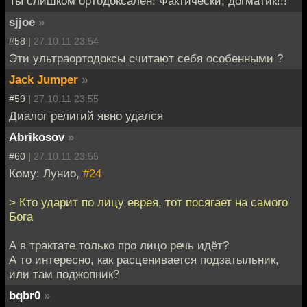
Ты слишком ортодоксален! Фактически, догматик!!!
sjjoe
»
#58 |
27.10.11 23:54
Эти ультраортодоксы считают себя особенными ?
Jack Jumper
»
#59 |
27.10.11 23:55
Диалог религий явно удался
Abrikosov
»
#60 |
27.10.11 23:55
Кому: Лунио,
#24
> Кто ударит по лицу еврея, тот посягает на самого
Бога
А в трактате только про лицо речь идёт?
А то интересно, как расценивается подзатыльник,
или там поджопник?
bqbr0
»