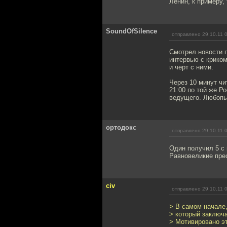
Ленин, к примеру,
SoundOfSilence
отправлено 29.10.11 
Смотрел новости п
интервью с криком
и черт с ними.
Через 10 минут чи
21:00 по той же Р
ведущего. Любопы
ортодокс
отправлено 29.10.11 
Один получил 5 с 
Равновеликие пре
civ
отправлено 29.10.11 
> В самом начале,
> который заключ
> Мотивировано эт