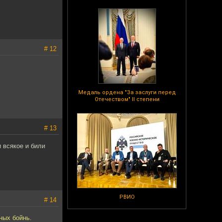
# 12
Медаль ордена "За заслуги перед
Отечеством" II степени
# 13
 всякое и били
РВИО
# 14
ных бойнь.