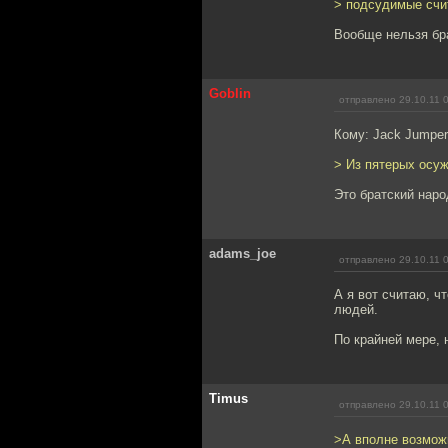
> подсудимые счи
Вообще нельзя бра
Goblin
отправлено 29.10.11 
Кому: Jack Jumpe
> Из пятерых осу
Это братский наро
adams_joe
отправлено 29.10.11 
А я вот считаю, ч
людей.
По крайней мере, 
Timus
отправлено 29.10.11 
>А вполне возможн