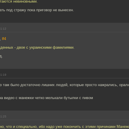
таются невиновными.
ть под стражу пока приговор не вынесен.
01:12
r,
#4
жденных - двое с украинскими фамилиями.
д.
01:19
то там было достаточно лишних людей, которые просто нажрались, орали
на видео с манежки четко мелькали бутылки с пивом
01:25
о, что и специально, ибо надо уже покончить с этими причинами Манеж