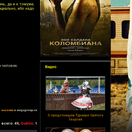
нь, да и к томуже,
ециально, ибо надо
 человек.
Видео
т магазин
в megagroup.ru
О предстоящем Турнире Святого
Георгия
всего: 49,
Goblin
: 1