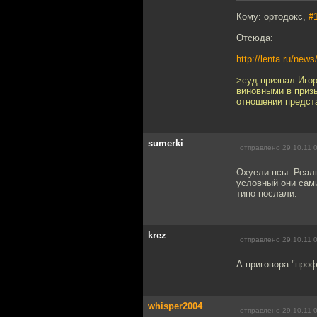
Кому: ортодокс,
#
Отсюда:
http://lenta.ru/new
>суд признал Иго
виновными в приз
отношении предст
sumerki
отправлено 29.10.11 
Охуели псы. Реаль
условный они сами
типо послали.
krez
отправлено 29.10.11 
А приговора "про
whisper2004
отправлено 29.10.11 