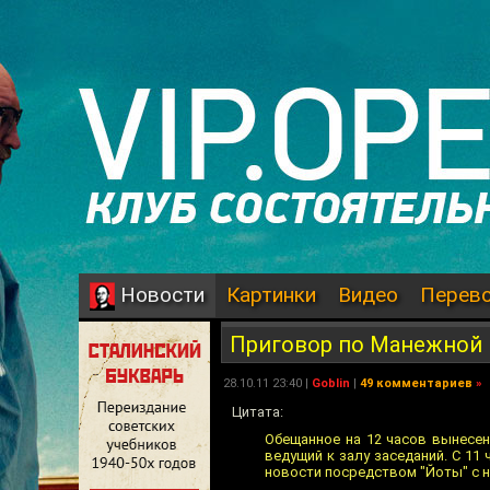
Картинки
Видео
Перев
Новости
Приговор по Манежной
28.10.11 23:40 |
Goblin
|
49 комментариев
»
Цитата:
Обещанное на 12 часов вынесен
ведущий к залу заседаний. С 11 
новости посредством "Йоты" с н