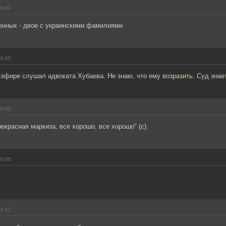
00:01
енных - двое с украинскими фамилиями.
00:05
эфире слушал адвоката Хубаева. Не знаю, что ему возразить. Суд знает
00:05
рекрасная маркиза, все хорошо, все хорошо" (с).
00:05
00:12