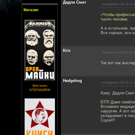
Дадли Смит
отправлено 28.10.11 
Магазин
>Чтобы профессио
тысяч человек.
А в остальном. п
Все хорошо, все к
Krix
отправлено 28.10.11 
Так вот как выгля
Hedgehog
отправлено 28.10.11 
Магазин
ОПЕРМАЙКИ
Кому: Дадли Смит
БТП! Даже смайлик
Вспомнил медицинс
хирургии. А вот о
укладывают в палд
Сцуки!!!