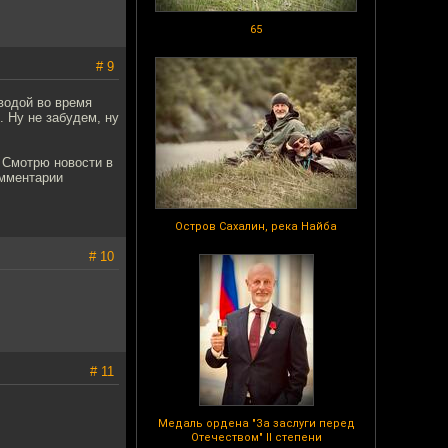
65
# 9
 водой во время
. Ну не забудем, ну
" Смотрю новости в
омментарии
Остров Сахалин, река Найба
# 10
# 11
Медаль ордена "За заслуги перед
Отечеством" II степени