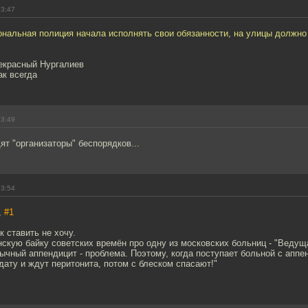
23:47
нальная полиция начала исполнять свои обязанности, на улицы должно
рекрасный Нургалиев
ак всегда
23:49
дят "организаторы" беспорядков...
23:54
,
#1
 ставить не хочу.
кую байку советских времён про одну из московских больниц - "Ведущ
бычный аппендицит - проблема. Поэтому, когда поступает больной с аппе
ату и ждут перитонита, потом с блеском спасают!"