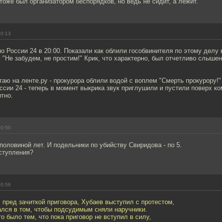
 тоже был организатором беспорядков, но ведь не сидит, а лежит.
00:13
о России 24 в 20:00. Показали как облили гособвинителя по этому делу
 "Не забудем, не простим!" Крик, что характерно, был отчетливо слышен
таю на ленте.ру - прокурора облили водой с воплем "Смерть прокурору!
оссии 24 - теперь в момент выкрика звук приглушили и пустили поверх к
тно.
00:50
половиной лет. И подельники по убийству Свиридова - по 5.
ступления?
00:56
 пред зачиткой приговора, Хубаев выступил с протестом,
ался в том, чтобы подсудимым сняли наручники.
о было тем, что пока приговор не вступил в силу,