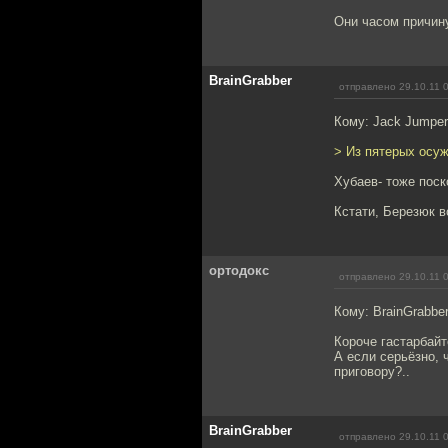
Они часом причин
BrainGrabber
отправлено 29.10.11 
Кому: Jack Jumpe
> Из пятерых осу
Хубаев- тоже пос
Кстати, Березюк 
ортодокс
отправлено 29.10.11 
Кому: BrainGrabbe
Короче гастарбайт
А если серьёзно, 
приговору?..
BrainGrabber
отправлено 29.10.11 