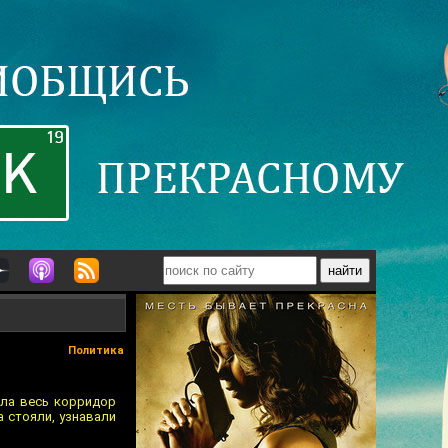
Политика
ила весь корридор
а стояли, узнавали