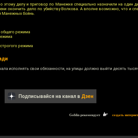
о этому делу и приговор по Манежке специально назначили на один де
ни окончить дело по убийству Волкова. А вполне возможно, что и сп
и Манежных бойнь.
т общего режима
режима
 строгого режима
ади
ала исполнять свои обязанности, на улицы должно выйти десять тысяч
Подписывайся на канал в
Дзен
Goblin рекомендует
создать интерне