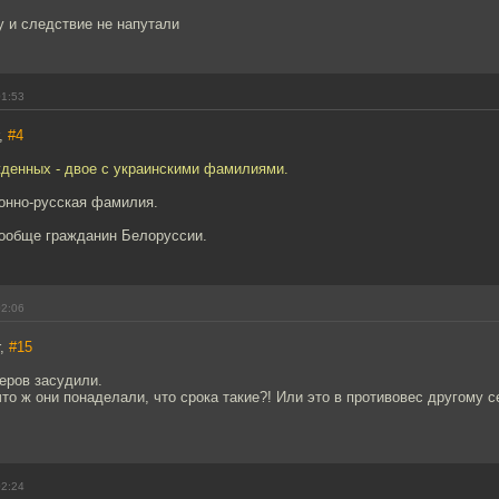
у и следствие не напутали
01:53
r,
#4
жденных - двое с украинскими фамилиями.
конно-русская фамилия.
вообще гражданин Белоруссии.
02:06
r,
#15
еров засудили.
что ж они понаделали, что срока такие?! Или это в противовес другому 
02:24