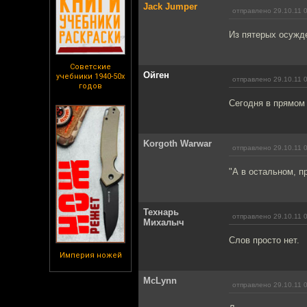
Jack Jumper
отправлено 29.10.11 
Из пятерых осужд
Советские
Ойген
учебники 1940-50х
отправлено 29.10.11 
годов
Сегодня в прямом 
Korgoth Warwar
отправлено 29.10.11 
"А в остальном, п
Технарь
отправлено 29.10.11 
Михалыч
Слов просто нет.
Империя ножей
McLynn
отправлено 29.10.11 