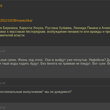
16
s/2011/10/28/manezhka/
ря Березюка, Кирилла Унчука, Руслана Хубаева, Леонида Панина и Алек
ывах к массовым беспорядкам, возбуждении ненависти или вражды и пр
авителей власти.
04:20
ные сроки. Жизнь под откос. Они ж выйдут уже погнутые. Нафейхоа? Да
 тише воды ходить будут. Без билета на трамвае не поедут. Вот суки. 
04:28
фессиональным выпускникам" мы не дождемся?
06:42