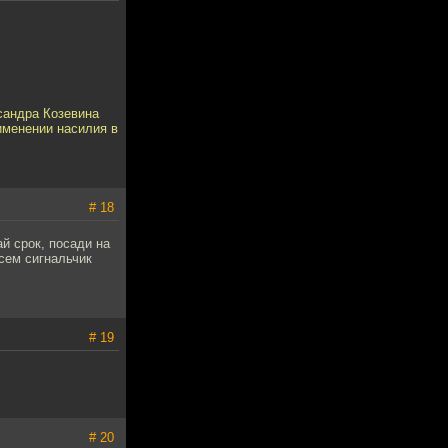
сандра Козевина
именении насилия в
# 18
й срок, посади на
Всем сигнальчик
# 19
# 20