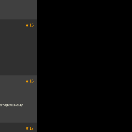
# 15
# 16
сегодняшнему
# 17