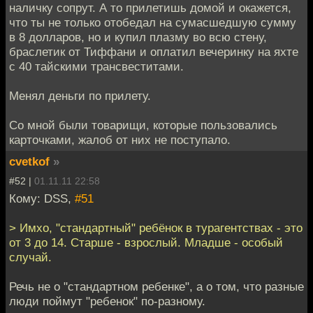
наличку сопрут. А то прилетишь домой и окажется,
что ты не только отобедал на сумасшедшую сумму
в 8 долларов, но и купил плазму во всю стену,
браслетик от Тиффани и оплатил вечеринку на яхте
с 40 тайскими трансвеститами.
Менял деньги по прилету.
Со мной были товарищи, которые пользовались
карточками, жалоб от них не поступало.
cvetkof
»
#52 |
01.11.11 22:58
Кому: DSS,
#51
> Имхо, "стандартный" ребёнок в турагентствах - это
от 3 до 14. Старше - взрослый. Младше - особый
случай.
Речь не о "стандартном ребенке", а о том, что разные
люди поймут "ребенок" по-разному.