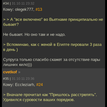
#34 |
31.10.11 23:32
Кому: olegek777,
#13
> > А "все включено" во Вьетнаме принципиально не
бывает?
Не бывает. Но оно там и не надо.
> Вспоминаю, как с женой в Египте пировали 3 раза
в день )
Супруга только спасибо скажет за отсутствие пары
лишних кило)))
cvetkof
»
#35 |
31.10.11 23:36
Кому: Eccleziarh,
#24
> Вначале прочитал как "Пришлось расстрелять".
Удивился суровости ваших порядков.