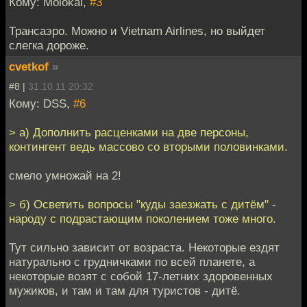
Кому: Molokai,
#3
Трансаэро. Можно и Vietnam Airlines, но выйдет
слегка дороже.
cvetkof
»
#8 |
31.10.11 20:32
Кому: DSS,
#6
> а) Дополнить расценками на две персоны,
контингент ведь массово со вторыми половинками.
смело умножай на 2!
> б) Осветить вопросы "куды заезжать с дитём" -
народу с подрастающим поколением тоже много.
Тут сильно зависит от возраста. Некоторые ездят
натурально с грудничками по всей планете, а
некоторые возят с собой 17-летних здоровенных
мужиков, и там и там для туристов - дитё.