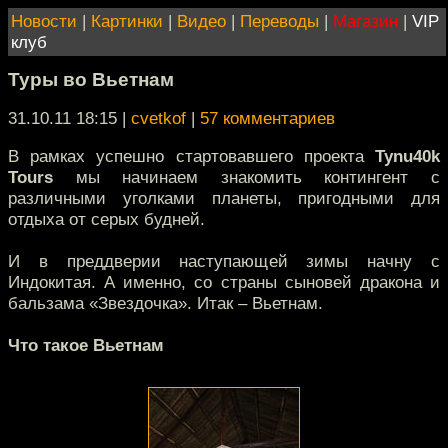
Новости
|
Картинки
|
Видео
|
Переводы
|
Магазин
|
VIP
клуб
Туры во Вьетнам
31.10.11 18:15
|
cvetkof
|
57 комментариев
В рамках успешно стартовавшего проекта
Tynu40k
Tours
мы начинаем знакомить контингент с
различными уголками планеты, пригодными для
отдыха от серых будней.
И в преддверии наступающей зимы начну с
Индокитая. А именно, со страны сыновей дракона и
бальзама «Звездочка». Итак – Вьетнам.
Что такое Вьетнам