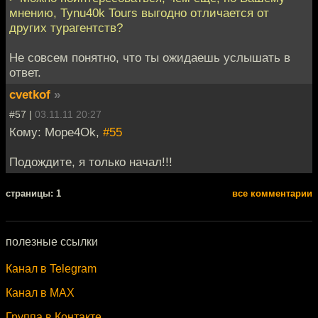
мнению, Tynu40k Tours выгодно отличается от
других турагентств?
Не совсем понятно, что ты ожидаешь услышать в
ответ.
cvetkof
»
#57 |
03.11.11 20:27
Кому: Mope4Ok,
#55
Подождите, я только начал!!!
cтраницы: 1
все комментарии
полезные ссылки
Канал в Telegram
Канал в MAX
Группа в Контакте