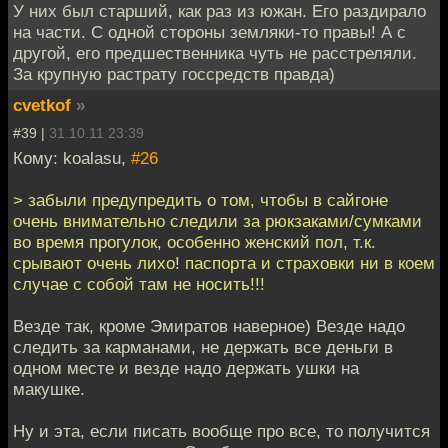
У них был старший, как раз из южан. Его раздирало
на части. С одной стороны земляки-то правы! А с
другой, его предшественника чуть не расстреляли.
За крупную растрату госсредств правда)
cvetkof
»
#39 |
31.10.11 23:39
Кому: koalasu,
#26
> забыли предупредить о том, чтобы в сайгоне
очень внимательно следили за рюкзаками/сумками
во время прогулок, особенно женский пол, т.к.
срывают очень лихо! паспорта и страховки ни в коем
случае с собой там не носить!!!
Везде так, кроме Эмиратов наверное) Везде надо
следить за карманами, не держать все деньги в
одном месте и везде надо держать ушки на
макушке.
Ну и эта, если писать вообще про все, то получится