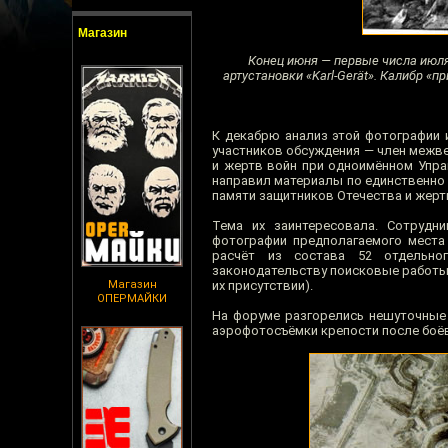
Магазин
Конец июня — первые числа июля
артустановки «Karl-Gerät». Калибр «п
К декабрю анализ этой фотографии 
участников обсуждения — член межв
и жертв войн при одноимённом Упра
направил материалы по единственно 
памяти защитников Отечества и жертв
Тема их заинтересовала. Сотрудн
фотографии предполагаемого места 
расчёт из состава 52 отдельног
законодательству поисковые работы 
Магазин
их присутствии).
ОПЕРМАЙКИ
На форуме разгорелись нешуточные 
аэрофотосъёмки крепости после боёв 