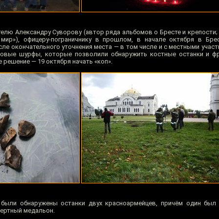
телю Александру Суворову (автор ряда альбомов о Бресте и крепости;
мир»), офицеру-пограничнику в прошлом, в начале октября в Бре
сле окончательного уточнения места — в том числе и с местными учас
новые шурфы, которые позволили обнаружить костные останки и фр
 решение — 19 октября начать «коп».
 были обнаружены останки двух красноармейцев, причём один был
мертный медальон.