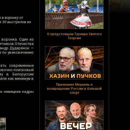
 в воронку от
е 30 выстрелов из
О предстоящем Турнире Святого
Георгия
 воронка. Один из
итников Отечества
сандр Дударёнок —
е по увековечению
лать современные
ровочно-поисковый
му в Белоруссии
или как минимум в
Признание Меркель и
возвращение России в большой
ак немецкие кадры
спорт