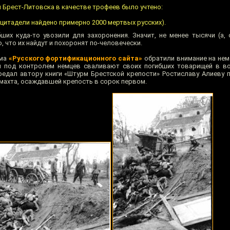
ли Брест-Литовска в качестве трофеев было учтено:
 цитадели найдено примерно 2000 мертвых русских).
ших куда-то увозили для захоронения. Значит, не менее тысячи (а, 
, что их найдут и похоронят по-человечески.
ума
«Русского фортификационного сайта»
обратили внимание на нем
 под контролем немцев сваливают своих погибших товарищей в во
редал автору книги «Штурм Брестской крепости» Ростиславу Алиеву 
рмахта, осаждавшей крепость в сорок первом.