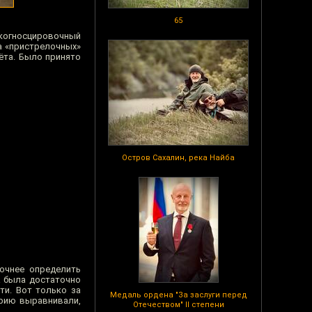
65
екогносцировочный
а «пристрелочных»
ёта. Было принято
Остров Сахалин, река Найба
очнее определить
а была достаточно
ти. Вот только за
Медаль ордена "За заслуги перед
орию выравнивали,
Отечеством" II степени