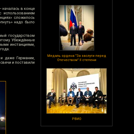
— началась в конце
с использованием
анциях» сложилось
опнуть» надо было
емый государством
оэтому. Убеждённые
ными инстанциями,
года.
Медаль ордена "За заслуги перед
 и даже Германии,
Отечеством" II степени
 свечи и поставили
РВИО