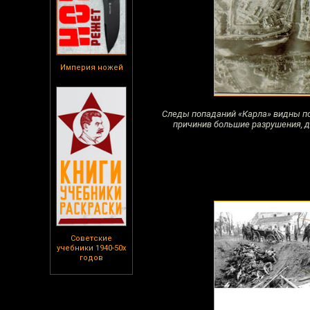
Империя ножей
Cледы попаданий «Карла» видны по 
причинив большие разрушения, д
Советские
учебники 1940-50х
годов