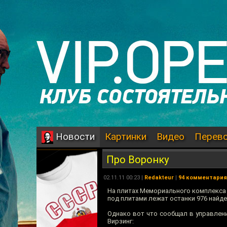
Картинки
Видео
Перев
Новости
Про Воронку
02.11.11 00:23 |
Redakteur
|
94 комментария
На плитах Мемориального комплекса 
под плитами лежат останки 976 найд
Однако вот что сообщал в управлени
Вирзинг: