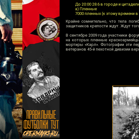
До 20:00 28.6 в городе и цитаде
a) Пленные
7000 пленных (к этому времени в
Крайне сомнительно, что тела погиб
защитников крепости ждут. Ждут того
В сентябре 2009 года участники фор
на которых пленные красноармейцы
мортиры «Карл». Фотографии эти пе
ветеранов 45-й пехотной дивизии ве