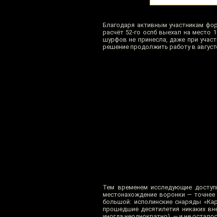
Благодаря активным участникам фо
расчёт 52-го оспб выехал на место 
шурфов не принесла, даже при учас
решение продолжить работу в августе
Тем временем исследующие доступ
местонахождение воронки — точнее с
большой: исполинские снаряды «Кар
прошедшие десятилетия никаких вне
иногда неоднократно), — и не осталос