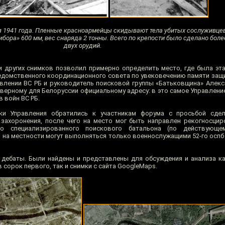
 1941 года. Пленные красноармейцы скидывают тела убитых сослуживцев
рибора» 600 мм, вес снаряда 2 тонны. Всего по крепости было сделано боле
двух орудий.
и других снимков позволил примерно определить место, где была эта
едомственного координационного совета по увековечению памяти защ
влении ВС РБ и руководитель поисковой группы «Батьковщина» Алек
верному для Белоруссии официальному адресу: в это самое Управлени
 войн ВС РБ.
ики Управления обратились к участникам форума с просьбой сде
захоронения, после чего на место мог быть направлен рекогносци
о специализированного поискового батальона (по действующе
на местности могут выполняться только военнослужащими 52-го оспб 
дебаты. Были найдены и представлены для обсуждения и анализа к
сорок первого, так и снимки с сайта GoogleMaps.