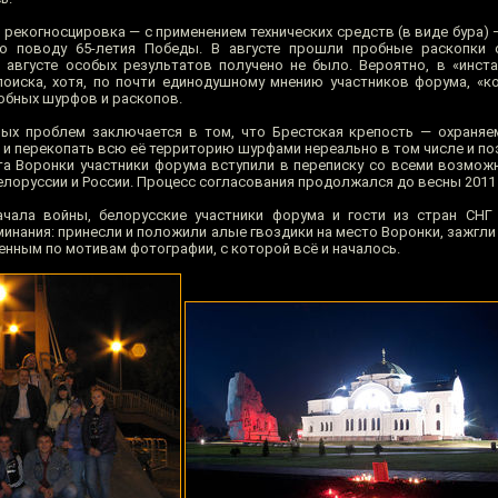
 рекогносцировка — с применением технических средств (в виде бура) 
по поводу 65-летия Победы. В августе прошли пробные раскопки 
в августе особых результатов получено не было. Вероятно, в «инст
поиска, хотя, по почти единодушному мнению участников форума, «к
робных шурфов и раскопов.
ных проблем заключается в том, что Брестская крепость — охраня
, и перекопать всю её территорию шурфами нереально в том числе и п
та Воронки участники форума вступили в переписку со всеми возмож
оруссии и России. Процесс согласования продолжался до весны 2011 
ачала войны, белорусские участники форума и гости из стран СНГ
инания: принесли и положили алые гвоздики на место Воронки, зажгли
енным по мотивам фотографии, с которой всё и началось.