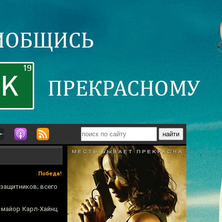
Победа!
защитников; всего
, майор Карл-Хайнц