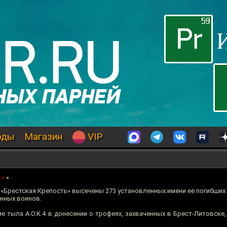
оды
Магазин
VIP
»
»
«Брестская Крепость» высечены 273 установленных имени её погибших 
енных воинов.
е тыла A.O.K.4 в донесении о трофеях, захваченных в Брест-Литовске