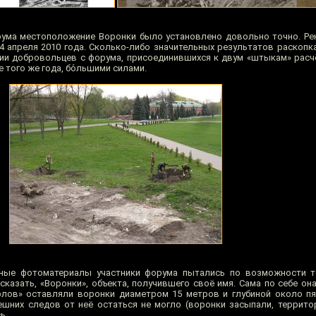
рума местоположение Воронки было установлено довольно точно. Р
14 апреля 2010 года. Сколько-либо значительных результатов раскопк
тии добровольцев с форума, присоединившихся к двум «штыкам» расч
 того же года, бо́льшими силами.
ные фотоматериалы участники форума пытались по возможности т
казать, «Воронки», объекта, получившего своё имя. Сама по себе он
лов» оставляли воронки диаметром 15 метров и глубиной около пя
шних следов от неё остаться не могло (воронки засыпали, террит
ь.