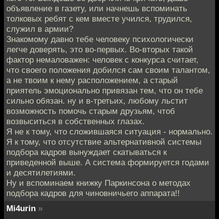
объявление в газету, или начнешь вспоминать
толковых ребят с кем вместе учился, трудился,
служил в армии?
Знакомому давно тебе человеку психологически
легче доверять, это во-первых. Во-вторых такой
фактор немаловажен: человек с конкурса считает,
что своего положения добился сам своим талантом,
а не твоим к нему расположением, а старый
приятель эмоционально привязан тем, что он тебе
сильно обязан. ну и в-третьих, любому льстит
возможность помочь старым друзьям, чтоб
возвыситься в собственных глазах.
Я не к тому, что сложившаяся ситуация - нормально.
Я к тому, что отсутствие альтернативной системы
подбора кадров вынуждает скатываться к
приведенной выше. А система формируется годами
и десятилетиями.
Ну и вспоминаем книжку Паркинсона о методах
подбора кадров для чиновничьего аппарата!!
Mi4urin
»