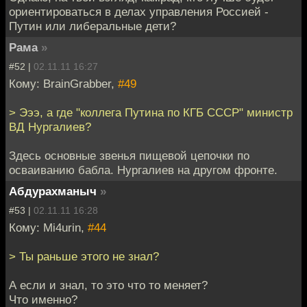
ориентироваться в делах управления Россией -
Путин или либеральные дети?
Рама
»
#52 |
02.11.11 16:27
Кому: BrainGrabber,
#49
> Эээ, а где "коллега Путина по КГБ СССР" министр
ВД Нургалиев?
Здесь основные звенья пищевой цепочки по
осваиванию бабла. Нургалиев на другом фронте.
Абдурахманыч
»
#53 |
02.11.11 16:28
Кому: Mi4urin,
#44
> Ты раньше этого не знал?
А если и знал, то это что то меняет?
Что именно?