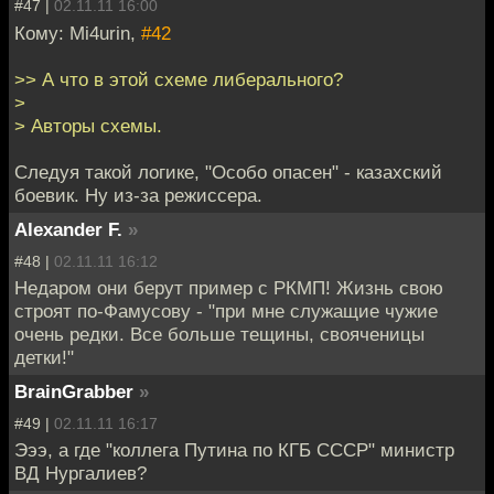
#47 |
02.11.11 16:00
Кому: Mi4urin,
#42
>> А что в этой схеме либерального?
>
> Авторы схемы.
Следуя такой логике, "Особо опасен" - казахский
боевик. Ну из-за режиссера.
Alexander F.
»
#48 |
02.11.11 16:12
Недаром они берут пример с РКМП! Жизнь свою
строят по-Фамусову - "при мне служащие чужие
очень редки. Все больше тещины, свояченицы
детки!"
BrainGrabber
»
#49 |
02.11.11 16:17
Эээ, а где "коллега Путина по КГБ СССР" министр
ВД Нургалиев?