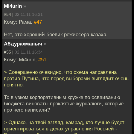
Mi4urin
»
#54 |
02.11.11 16:31
Кому: Рама,
#47
Нет, это хороший боевик режиссера-казаха.
Абдурахманыч
»
#55 |
02.11.11 16:34
Кому: Mi4urin,
#51
> Совершенно очевидно, что схема направлена
против Путина, что перед выборами выглядит очень
понятно.
То в узком корпоративным кружке по осваиванию
бюджета виноваты проклятые журналюги, которые
про него написали?
> Однако, на твой взгляд, камрад, кто лучше будет
ориентироваться в делах управления Россией -