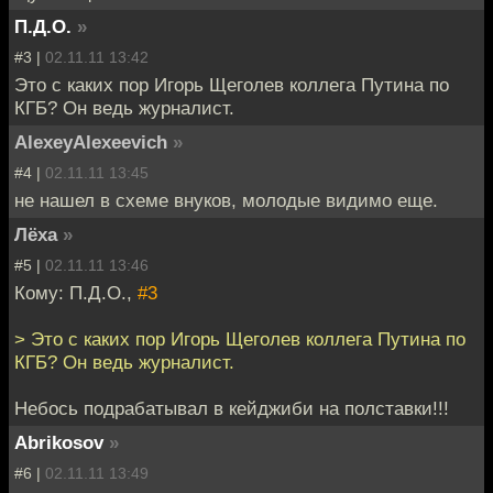
П.Д.О.
»
#3 |
02.11.11 13:42
Это с каких пор Игорь Щеголев коллега Путина по
КГБ? Он ведь журналист.
AlexeyAlexeevich
»
#4 |
02.11.11 13:45
не нашел в схеме внуков, молодые видимо еще.
Лёха
»
#5 |
02.11.11 13:46
Кому: П.Д.О.,
#3
> Это с каких пор Игорь Щеголев коллега Путина по
КГБ? Он ведь журналист.
Небось подрабатывал в кейджиби на полставки!!!
Abrikosov
»
#6 |
02.11.11 13:49