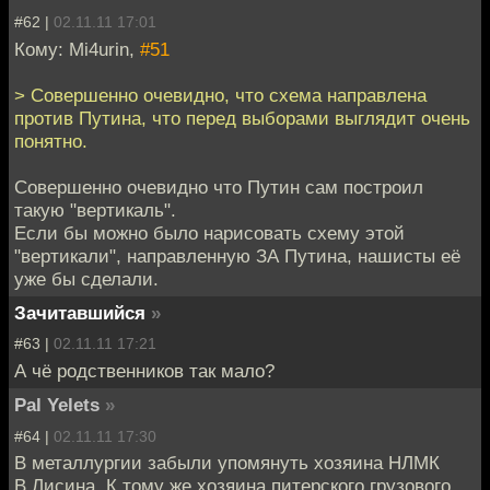
#62 |
02.11.11 17:01
Кому: Mi4urin,
#51
> Совершенно очевидно, что схема направлена
против Путина, что перед выборами выглядит очень
понятно.
Совершенно очевидно что Путин сам построил
такую "вертикаль".
Если бы можно было нарисовать схему этой
"вертикали", направленную ЗА Путина, нашисты её
уже бы сделали.
Зачитавшийся
»
#63 |
02.11.11 17:21
А чё родственников так мало?
Pal Yelets
»
#64 |
02.11.11 17:30
В металлургии забыли упомянуть хозяина НЛМК
В.Лисина. К тому же хозяина питерского грузового