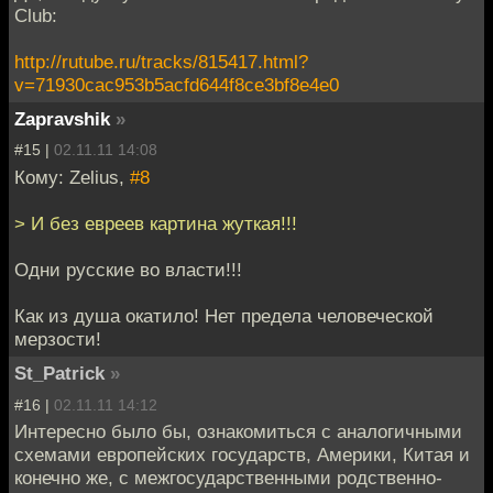
Club:
http://rutube.ru/tracks/815417.html?
v=71930cac953b5acfd644f8ce3bf8e4e0
Zapravshik
»
#15 |
02.11.11 14:08
Кому: Zelius,
#8
> И без евреев картина жуткая!!!
Одни русские во власти!!!
Как из душа окатило! Нет предела человеческой
мерзости!
St_Patrick
»
#16 |
02.11.11 14:12
Интересно было бы, ознакомиться с аналогичными
схемами европейских государств, Америки, Китая и
конечно же, с межгосударственными родственно-