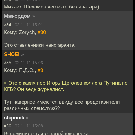
Михаил Шеломов чегой-то без аватара)
Мажордом
»
#34 |
02.11.11 15:01
Кому: Zerych,
#30
Это ставленники наногаранта.
SHOEI
»
#35 |
02.11.11 15:06
Кому: П.Д.О.,
#3
> Это с каких пор Игорь Щеголев коллега Путина по
КГБ? Он ведь журналист.
Тут наверное имеются ввиду все представители
различных спецслужб?
stepnick
»
#36 |
02.11.11 15:08
Вспоминилось из старой юморески.