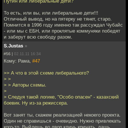
Путин или либеральные дети?
То есть, или вы, или либеральные дети!!!
Отличный вывод, но на пятерку не тянет, старо.
Помнится в 1996 году именно так рассуждал Чубайс
- или мы с ЕБН, или проклятые коммуняки победят
и заберут всю свободу разом.
S.Justas
»
#56 |
02.11.11 16:34
Кому: Рама,
#47
>> А что в этой схеме либерального?
> >
> > Авторы схемы.
>
> Следуя такой логике, "Особо опасен" - казахский
боевик. Ну из-за режиссера.
Вот занят ты, скажем реализацией некоего проекта.
Один не справишься - очевидно. Нужно привлекать
кого-то. Выйдешь во двор кличь кричать, дашь