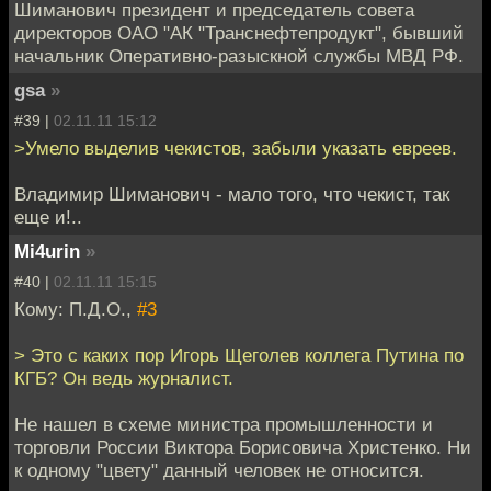
Шиманович президент и председатель совета
директоров ОАО "АК "Транснефтепродукт", бывший
начальник Оперативно-разыскной службы МВД РФ.
gsa
»
#39 |
02.11.11 15:12
>Умело выделив чекистов, забыли указать евреев.
Владимир Шиманович - мало того, что чекист, так
еще и!..
Mi4urin
»
#40 |
02.11.11 15:15
Кому: П.Д.О.,
#3
> Это с каких пор Игорь Щеголев коллега Путина по
КГБ? Он ведь журналист.
Не нашел в схеме министра промышленности и
торговли России Виктора Борисовича Христенко. Ни
к одному "цвету" данный человек не относится.