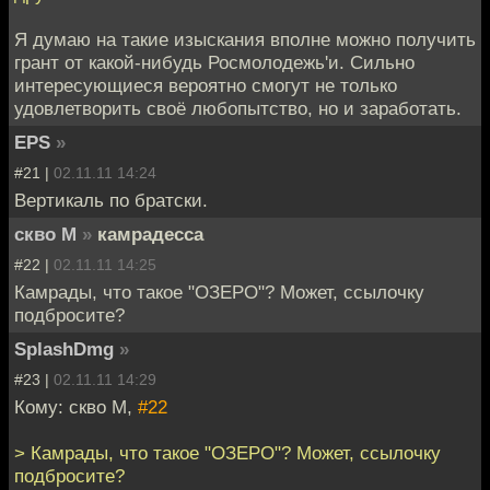
Я думаю на такие изыскания вполне можно получить
грант от какой-нибудь Росмолодежь'и. Сильно
интересующиеся вероятно смогут не только
удовлетворить своё любопытство, но и заработать.
EPS
»
#21 |
02.11.11 14:24
Вертикаль по братски.
скво М
»
камрадесса
#22 |
02.11.11 14:25
Камрады, что такое "ОЗЕРО"? Может, ссылочку
подбросите?
SplashDmg
»
#23 |
02.11.11 14:29
Кому: скво М,
#22
> Камрады, что такое "ОЗЕРО"? Может, ссылочку
подбросите?