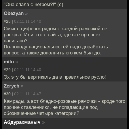
"Она спала с негром?!" (с)
Obezyan
»
#28 |
02.11.11 14:40
Смысл циферок рядом с каждой рамочкой не
раскрыт. Или это с сайта, где всё про всех
написано?
По-поводу национальностей надо доработать
вопрос, а также дополнить кто кем был до.
milo
»
#29 |
02.11.11 14:40
Эх эту бы вертикаль да в правильное русло!
Zerych
»
#30 |
02.11.11 14:47
Камрады, а вот бледно-розовые рамочки - вроде того
прочие ставленники, не попадающие под
обозначенные четыре категории?
Абдурахманыч
»