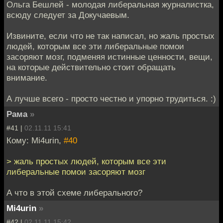
Ольга Бешлей - молодая либеральная журналистка,
всюду следует за Докучаевым.
Извините, если что не так написал, но жаль простых
людей, которым все эти либеральные помои
засоряют мозг, подменяя истинные ценности, вещи,
на которые действительно стоит обращать
внимание.
А лучше всего - просто честно и упорно трудиться. :)
Рама
»
#41 |
02.11.11 15:41
Кому: Mi4urin,
#40
> жаль простых людей, которым все эти
либеральные помои засоряют мозг
А что в этой схеме либерального?
Mi4urin
»
#42 |
02.11.11 15:42