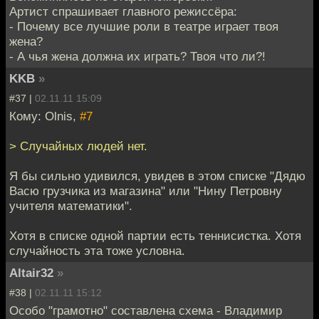
Артист спрашивает главного режиссёра:
- Почему все лучшие роли в театре играет твоя
жена?
- А чья жена должна их играть? Твоя что ли?!
KKB
»
#37 |
02.11.11 15:09
Кому: Olnis,
#7
> Случайных людей нет.
Я бы сильно удивился, увидев в этом списке "Дядю
Васю грузчика из магазина" или "Нину Петровну
учителя математики".
Хотя в списке одной партии есть теннисистка. Хотя
случайность эта тоже условна.
Altair32
»
#38 |
02.11.11 15:12
Особо "грамотно" составлена схема - Владимир