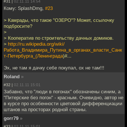
#31 |
02.11.11 14:54
Кому: SplashDmg,
#23
> Камрады, что такое "ОЗЕРО"? Может, ссылочку
подбросите?
>
> Кооператив по строительству дачных домиков.
>
http://ru.wikipedia.org/wiki/
Работа_Владимира_Путина_в_органах_власти_Санк
т-Петербурга_(Ленинграда
)#...
Эх, не там я дачку себе покупал, ох не там!!!
Roland
»
#32 |
02.11.11 15:01
Забавно, что "люди в погонах" обозначены синим, а
"Питерские без погон" - красным. Очевидно, автор не
в курсе про особенности цветовой дифференциации
штанов на просторах родной страны.
gorr79
»
#33 |
02.11.11 15:01