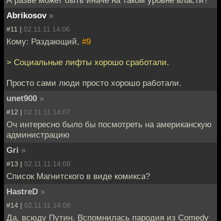
А разве может быть иначе на таком уровне власти?
Abrikosov
»
#11 |
02.11.11 14:06
Кому: Раздающий,
#9
> Социальные лифты хорошо сработали.
Просто сами люди просто хорошо работали.
unet900
»
#12 |
02.11.11 14:07
Оч интересно было бы посмотреть на американскую
администрацию
Gri
»
#13 |
02.11.11 14:08
Список Магнитского в виде комикса?
HastreD
»
#14 |
02.11.11 14:08
Да, всюду Путин. Вспомнилась пародия из Comedy