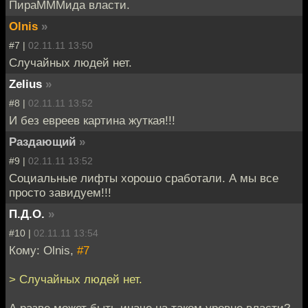
ПираМММида власти.
Olnis
»
#7 |
02.11.11 13:50
Случайных людей нет.
Zelius
»
#8 |
02.11.11 13:52
И без евреев картина жуткая!!!
Раздающий
»
#9 |
02.11.11 13:52
Социальные лифты хорошо сработали. А мы все
просто завидуем!!!
П.Д.О.
»
#10 |
02.11.11 13:54
Кому: Olnis,
#7
> Случайных людей нет.