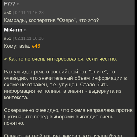
F777
»
#50 |
02.11.11 16:23
Камрады, кооператив "Озеро", что это?
Mi4urin
»
#51 |
02.11.11 16:26
Кому: asia,
#46
> Как то не очень интересовался, если честно.
Раз уж идет речь о российской т.н. "элите", то
очевидно, что значительный объем информации в
схеме не отражен, т.е. упущен. Стало быть,
информация не полная, а значит - выдернута из
контекста.
Совершенно очевидно, что схема направлена против
Путина, что перед выборами выглядит очень
понятно.
Однако, на твой взгляд, камрад, кто лучше будет