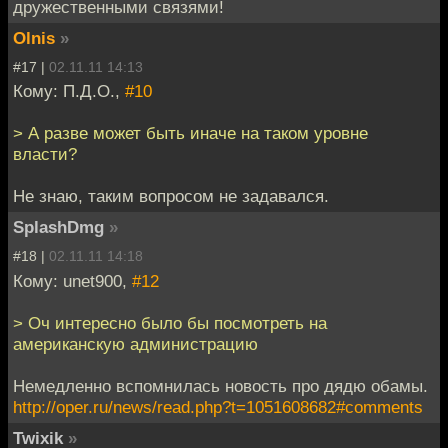
дружественными связями!
Olnis
»
#17 |
02.11.11 14:13
Кому: П.Д.О.,
#10
> А разве может быть иначе на таком уровне
власти?
Не знаю, таким вопросом не задавался.
SplashDmg
»
#18 |
02.11.11 14:18
Кому: unet900,
#12
> Оч интересно было бы посмотреть на
американскую администрацию
Немедленно вспомнилась новость про дядю обамы.
http://oper.ru/news/read.php?t=1051608682#comments
Twixik
»