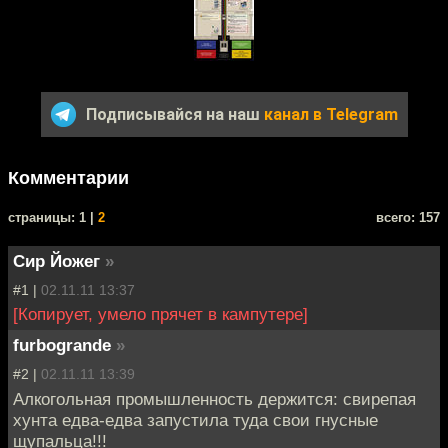
Подписывайся на наш
канал в Telegram
Комментарии
cтраницы: 1 |
2
всего: 157
Сир Йожег
»
#1 |
02.11.11 13:37
[Копирует, умело прячет в кампутере]
furbogrande
»
#2 |
02.11.11 13:39
Алкогольная промышленность держится: свирепая
хунта едва-едва запустила туда свои гнусные
щупальца!!!