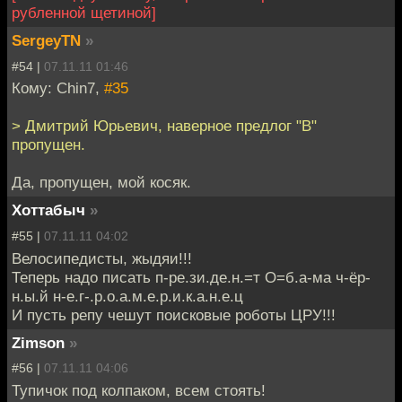
рубленной щетиной]
SergeyTN
»
#54 |
07.11.11 01:46
Кому: Chin7,
#35
> Дмитрий Юрьевич, наверное предлог "В"
пропущен.
Да, пропущен, мой косяк.
Хоттабыч
»
#55 |
07.11.11 04:02
Велосипедисты, жыдяи!!!
Теперь надо писать п-ре.зи.де.н.=т О=б.а-ма ч-ёр-
н.ы.й н-е.г-.р.о.а.м.е.р.и.к.а.н.е.ц
И пусть репу чешут поисковые роботы ЦРУ!!!
Zimson
»
#56 |
07.11.11 04:06
Тупичок под колпаком, всем стоять!