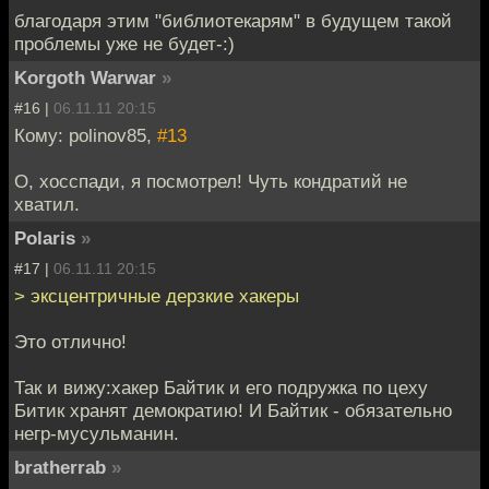
благодаря этим "библиотекарям" в будущем такой
проблемы уже не будет-:)
Korgoth Warwar
»
#16 |
06.11.11 20:15
Кому: polinov85,
#13
О, хосспади, я посмотрел! Чуть кондратий не
хватил.
Polaris
»
#17 |
06.11.11 20:15
> эксцентричные дерзкие хакеры
Это отлично!
Так и вижу:хакер Байтик и его подружка по цеху
Битик хранят демократию! И Байтик - обязательно
негр-мусульманин.
bratherrab
»