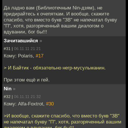
Да ладно вам (Библиотечным Nin-дзям), не
придирайтесь к очепяткам. И вообще, скажите
спасибо, что вместо букв "ЗВ" не напечатал букву
"П", хотя, разгоряченный вашим диалогом о
вдувании, бог бы!!!
Зачитавшийся
»
#31 |
06.11.11 21:21
Кому: Polaris,
#17
> И Байтик - обязательно негр-мусульманин.
При этом ещё и гей.
Nin
»
#32 |
06.11.11 21:32
Кому: Alfa-Foxtrot,
#30
>И вообще, скажите спасибо, что вместо букв "ЗВ"
не напечатал букву "П", хотя, разгоряченный вашим
диалогом о вдувании, бог бы!!!