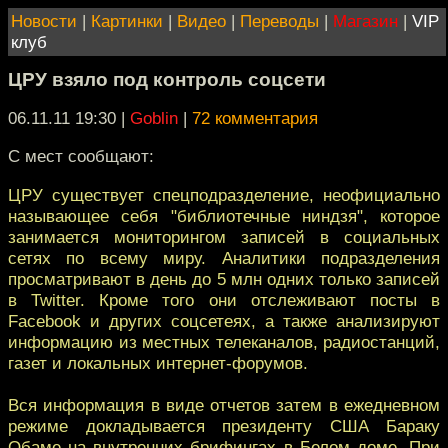
Новости
|
Картинки
|
Видео
|
Переводы
|
Магазин
|
VIP
клуб
ЦРУ взяло под контроль соцсети
06.11.11 19:30
|
Goblin
|
72 комментария
С мест сообщают:
ЦРУ существует спецподразделение, неофициально
называющее себя "библиотечные ниндзя", которое
занимается мониторингом записей в социальных
сетях по всему миру. Аналитики подразделения
просматривают в день до 5 млн одних только записей
в Twitter. Кроме того они отслеживают посты в
Facebook и других соцсетеях, а также анализируют
информацию из местных телеканалов, радиостанций,
газет и локальных интернет-форумов.
Вся информация в виде отчетов затем в ежедневном
режиме докладывается президенту США Бараку
Обаме на внутренних брифингах в Белом доме. При