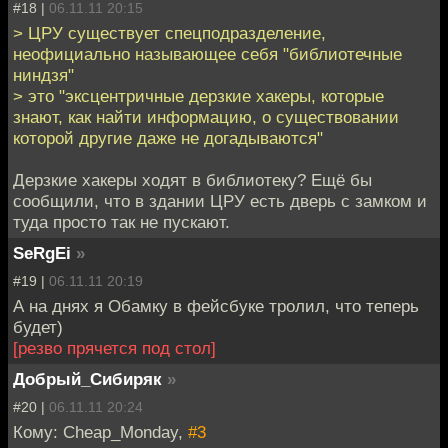
#18 |
06.11.11 20:15
> ЦРУ существует спецподразделение,
неофициально называющее себя "библиотечные
ниндзя"
> это "эксцентричные дерзкие хакеры, которые
знают, как найти информацию, о существовании
которой другие даже не догадываются"
Дерзкие хакеры ходят в библиотеку? Ещё бы
сообщили, что в здании ЦРУ есть дверь с замком и
туда просто так не пускают.
SeRgEi
»
#19 |
06.11.11 20:19
А на днях я Обамку в фейсбуке тролил, что теперь
будет)
[резво прячется под стол]
Добрый_Сибиряк
»
#20 |
06.11.11 20:24
Кому: Cheap_Monday,
#3