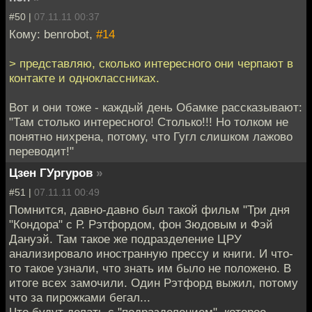
#50 |
07.11.11 00:37
Кому: benrobot,
#14
> представляю, сколько интересного они черпают в
контакте и одноклассниках.
Вот и они тоже - каждый день Обамке рассказывают:
"Там столько интересного! Столько!!! Но толком не
понятно нихрена, потому, что Гугл слишком лажово
переводит!"
Цзен ГУргуров
»
#51 |
07.11.11 00:49
Помнится, давно-давно был такой фильм "Три дня
"Кондора" с Р. Рэтфордом, фон Зюдовым и Фэй
Дануэй. Там такое же подразделение ЦРУ
анализировало иностранную прессу и книги. И что-
то такое узнали, что знать им было не положено. В
итоге всех замочили. Один Рэтфорд выжил, потому
что за пирожками бегал...