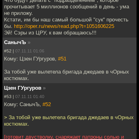
Что будут делать с "подразделением", которое
прочитывает 5 миллионов сообщений в день - ума
не приложу.
Кстати, им бы наш самый большой "сук" прочесть
бы.
http://oper.ru/news/read.php?t=1051606225
Эй! Сэры из ЦРУ, к вам обращаюсь!!!
СанычЪ
»
#52 |
07.11.11 01:06
Кому: Цзен ГУргуров,
#51
За тобой уже вылетела бригада джедаев в чОрных
костюмах.
Цзен ГУргуров
»
#53 |
07.11.11 01:40
Кому: СанычЪ,
#52
> За тобой уже вылетела бригада джедаев в чОрных
костюмах.
[готовит двустволку, снаряжает патроны солью и