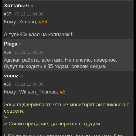
Хоттабыч
»
#57 |
07.11.11 04:08
Кому: Zimson,
#56
А тупи40к клал на колпачок!!!
Plaga
»
#58 |
07.11.11 08:56
Адская работа, все-таки. На пенсию, наверное,
будут выходить к 35 годам, совсем седые.
voooz
»
#59 |
07.11.11 09:30
Кому: William_Thomas,
#5
>они подчеркивают, что не мониторят американские
соцсети.
>
> Свежо придание, да верится с трудом.