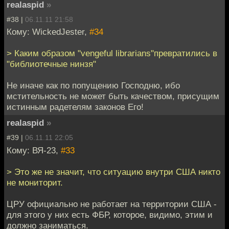
realaspid
»
#38 |
06.11.11 21:58
Кому: WickedJester,
#34
> Каким образом "vengeful librarians"превратились в
"библиотечные нинзя"
Не иначе как по попущению Господню, ибо
мстительность не может быть качеством, присущим
истинным радетелям законов Его!
realaspid
»
#39 |
06.11.11 22:05
Кому: ВЯ-23,
#33
> Это же не значит, что ситуацию внутри США никто
не мониторит.
ЦРУ официально не работает на территории США -
для этого у них есть ФБР, которое, видимо, этим и
должно заниматься.