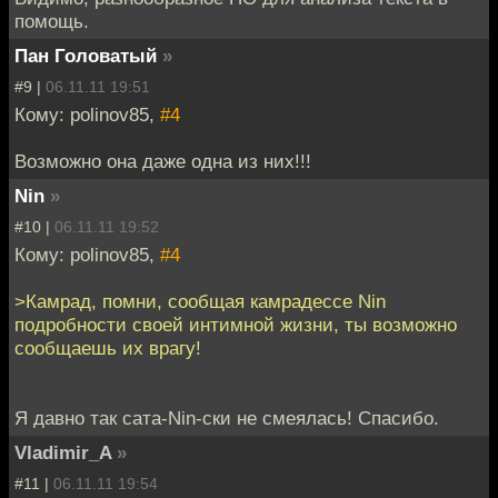
помощь.
Пан Головатый
»
#9 |
06.11.11 19:51
Кому: polinov85,
#4
Возможно она даже одна из них!!!
Nin
»
#10 |
06.11.11 19:52
Кому: polinov85,
#4
>Камрад, помни, сообщая камрадессе Nin
подробности своей интимной жизни, ты возможно
сообщаешь их врагу!
Я давно так сата-Nin-ски не смеялась! Спасибо.
Vladimir_A
»
#11 |
06.11.11 19:54