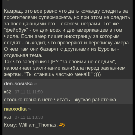
Камрад, это все равно что дать команду следить за
посетителями супермаркета, но при этом не следить
за посещающими его... скажем, неграми. Тот же
"фейсбук" - он для всех и для американцев в том
числе. Если амер пишет иностранцу за которым
следят - выходит, что проверяют и переписку амера.
О чем там они базарят с друганами из Еуропы -
отдельная тема.
Так что заверения ЦРУ "за своими не следим",
напоминает заклинание канибала перед закланием
жертвы. "Ты станешь частью меня!!!" ;)))
den-sosiska
»
#62 |
07.11.11 11:50
столько говна в нете читать - жуткая работенка.
naxxodka
»
#63 |
07.11.11 13:30
Кому: William_Thomas,
#5