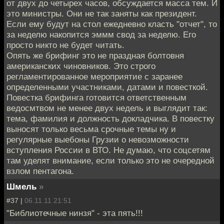
от двух до четырех часов, обсуждается масса тем. И
это министры. Они не так заняты как президент.
Если ему будут на стол ежедневно класть "отчет", то
за неделю накопится эммм свод за неделю. Его
просто никто не будет читать.
Опять же брифинг это не праздная болтовня
американских чиновников. Это строго
регламентированное мероприятие с заранее
определенными участниками, датами и повесткой.
Повестка брифинга готовится ответственным
ведосмтвом не менее двух недель и выглядит так:
тема, фамилия и должность докладчика. В повестку
выносят только весьма срочные темы ну и
регулярные выебоны Грузии о невозможности
вступления России в ВТО. Не думаю, что соцсетям
там уделят внимание, если только это не очередной
взлом пентагона.
Шмель
»
#37 |
06.11.11 21:51
"Библиотечные нинзя" - эта пять!!!