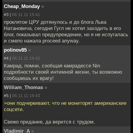
Cheap_Monday
»
#3 |
06.11.11 19:41
проклятое ЦРУ дотянулось и до блога Льва
Натановича, сегодня Гугл не хотел заходить в его
блог, показывал предупреждение, но я не испугалась
и смело нажала proceed anyway.
polinov85
»
#4 |
06.11.11 19:42
Камрад, помни, сообщая камрадессе Nin
подробности своей интимной жизни, ты возможно
сообщаешь их врагу!
William_Thomas
»
#5 |
06.11.11 19:43
>они подчеркивают, что не мониторят американские
соцсети.
Свежо придание, да верится с трудом.
Vladimir_A
»