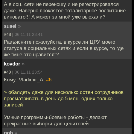
А я соц. сети не переношу и не регестрировался
даже. Наверно проклятое тоталитарное воспитание
виновато!!! А может за мной уже выехали?
susel
»
#48 |
06.11.11 23:41
Разъясните пожалуйста, в курсе ли ЦРУ моего
статуса в социальных сетях и если в курсе, то где
же "мне это нравится"?
kovdor
»
#49 |
06.11.11 23:54
Кому: Vladimir_A,
#6
> обалдеть даже для несколько сотен сотрудников
просматривать в день до 5 млн. одних только
записей
Умные программы-боевые роботы - делают
прекрасные выборки для ценителей.
noh
»