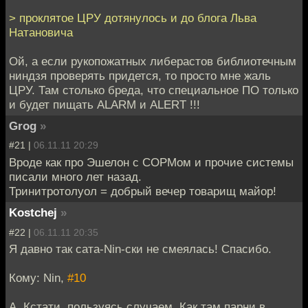
> проклятое ЦРУ дотянулось и до блога Льва
Натановича
Ой, а если рукопожатных либерастов библиотечным
ниндзя проверять придется, то просто мне жаль
ЦРУ. Там столько бреда, что специальное ПО только
и будет пищать ALARM и ALERT !!!
Grog
»
#21 |
06.11.11 20:29
Вроде как про Эшелон с СОРМом и прочие системы
писали много лет назад.
Тринитротолуол = добрый вечер товарищ майор!
Kostchej
»
#22 |
06.11.11 20:35
Я давно так сата-Nin-ски не смеялась! Спасибо.
Кому: Nin,
#10
А. Кстати, пользуясь случаем. Как там парни в