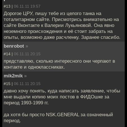
#13 |
06.11.11 19:57
Дорогое ЦРУ, пишу тебе из целого танка на
тоталитарном сайте. Присмотрись внимательно на
сайте Вконтакте к Валерии Лукьяновой. Она явно
неземного происхождения и её стоит забрать на
опыты, возможно даже расчленку. Заранее спасибо.
benrobot
»
#14 |
06.11.11 20:15
представляю, сколько интересного они черпают в
контакте и одноклассниках.
mik2mik
»
#15 |
06.11.11 20:15
давно хочу понять, куда написать заявление, чтобы
мне выдали копию моих постов в ФИДОшке за
период 1993-1999 гг.
да хотя бы просто NSK.GENERAL за означенный
период.