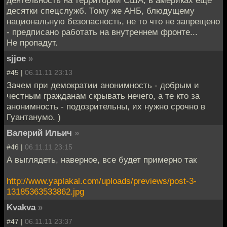
десятки спецслужб. Тому же АНБ, блюдущему
национальную безопасность, не то что не запрещено
- предписано работать на внутреннем фронте...
Не пропадут.
sjjoe
»
#45 |
06.11.11 23:13
Зачем при демократии анонимность - добрым и
честным гражданам скрывать нечего, а те кто за
анонимность - подозрительны, их нужно срочно в
Гуантанумо. )
Валерий Ильич
»
#46 |
06.11.11 23:15
А выглядеть, наверное, все будет примерно так
http://www.yaplakal.com/uploads/previews/post-3-
13185363533862.jpg
Kvakva
»
#47 |
06.11.11 23:37