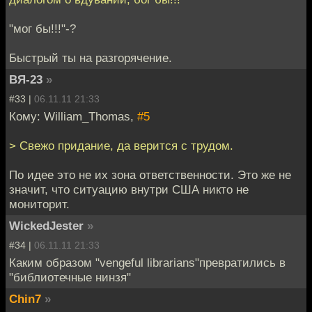
"мог бы!!!"-?
Быстрый ты на разгорячение.
ВЯ-23
»
#33 |
06.11.11 21:33
Кому: William_Thomas,
#5
> Свежо придание, да верится с трудом.
По идее это не их зона ответственности. Это же не
значит, что ситуацию внутри США никто не
мониторит.
WickedJester
»
#34 |
06.11.11 21:33
Каким образом "vengeful librarians"превратились в
"библиотечные нинзя"
Chin7
»