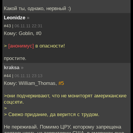
Какой ты, однако, нервный :)
Leonidze
»
#43 |
06.11.11 22:31
Кому: Goblin, #0
>
[анонимус]
в опасности!
простите.
kraksa
»
#44 |
06.11.11 23:13
Кому: William_Thomas,
#5
>они подчеркивают, что не мониторят американские
соцсети.
>
> Свежо придание, да верится с трудом.
Не переживай. Помимо ЦРУ, которому запрещена
деятельность на территории США, в америках еще