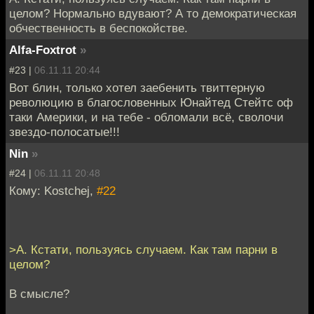
целом? Нормально вдувают? А то демократическая
обчественность в беспокойстве.
Alfa-Foxtrot
»
#23 |
06.11.11 20:44
Вот блин, только хотел заебенить твиттерную
революцию в благословенных Юнайтед Стейтс оф
таки Америки, и на тебе - обломали всё, сволочи
звездо-полосатые!!!
Nin
»
#24 |
06.11.11 20:48
Кому: Kostchej,
#22
>А. Кстати, пользуясь случаем. Как там парни в
целом?
В смысле?