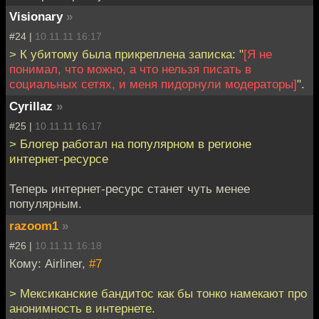
Visionary
»
#24 |
10.11.11 16:17
> К убитому была прикреплена записка: "
[Я не
понимал, что можно, а что нельзя писать в
социальных сетях, и меня пидорнули модераторы]
".
Cyrillaz
»
#25 |
10.11.11 16:17
> Блогер работал на популярном в регионе
интернет‑ресурсе
Теперь интернет-ресурс станет чуть менее
популярным.
razoom1
»
#26 |
10.11.11 16:18
Кому: Airliner,
#7
> Мексиканские бандитос как бы тонко намекают про
анонимность в интернете.