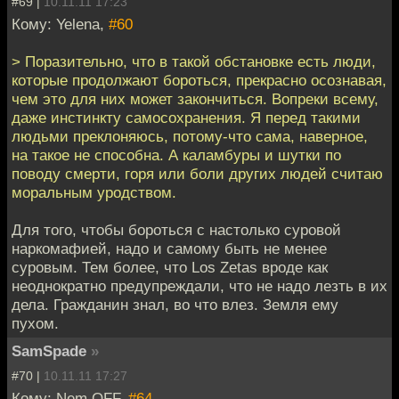
#69 |
10.11.11 17:23
Кому: Yelena,
#60
> Поразительно, что в такой обстановке есть люди,
которые продолжают бороться, прекрасно осознавая,
чем это для них может закончиться. Вопреки всему,
даже инстинкту самосохранения. Я перед такими
людьми преклоняюсь, потому-что сама, наверное,
на такое не способна. А каламбуры и шутки по
поводу смерти, горя или боли других людей считаю
моральным уродством.
Для того, чтобы бороться с настолько суровой
наркомафией, надо и самому быть не менее
суровым. Тем более, что Los Zetas вроде как
неоднократно предупреждали, что не надо лезть в их
дела. Гражданин знал, во что влез. Земля ему
пухом.
SamSpade
»
#70 |
10.11.11 17:27
Кому: Nem OFF,
#64