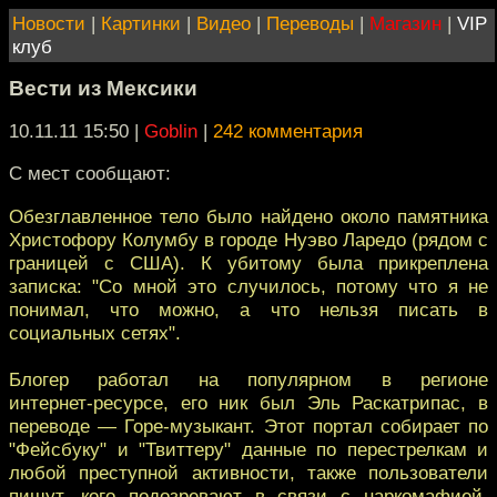
Новости
|
Картинки
|
Видео
|
Переводы
|
Магазин
|
VIP
клуб
Вести из Мексики
10.11.11 15:50
|
Goblin
|
242 комментария
С мест сообщают:
Обезглавленное тело было найдено около памятника
Христофору Колумбу в городе Нуэво Ларедо (рядом с
границей с США). К убитому была прикреплена
записка: "Со мной это случилось, потому что я не
понимал, что можно, а что нельзя писать в
социальных сетях".
Блогер работал на популярном в регионе
интернет‑ресурсе, его ник был Эль Раскатрипас, в
переводе — Горе‑музыкант. Этот портал собирает по
"Фейсбуку" и "Твиттеру" данные по перестрелкам и
любой преступной активности, также пользователи
пишут, кого подозревают в связи с наркомафией.