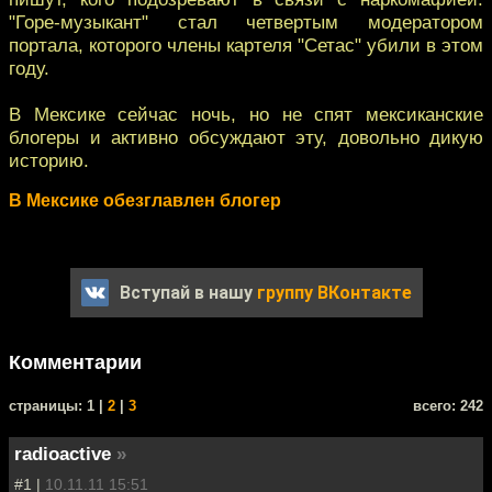
"Горе‑музыкант" стал четвертым модератором
портала, которого члены картеля "Сетас" убили в этом
году.
В Мексике сейчас ночь, но не спят мексиканские
блогеры и активно обсуждают эту, довольно дикую
историю.
В Мексике обезглавлен блогер
Вступай в нашу
группу ВКонтакте
Комментарии
cтраницы: 1 |
2
|
3
всего: 242
radioactive
»
#1 |
10.11.11 15:51