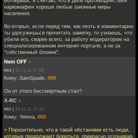
Во-первых, я считаю, что в деле противодействия
наркомафии хороши любые законные меры
населения.
Во-вторых, если перед тем, как лезть в комментарии
ты удосужишься прочитать заметку, то узнаешь, что
убили его, скорее всего, за работу модератором на
специализированном интернет-портале, а не за
"собственный бложик".
Nem OFF
»
#64 |
10.11.11 17:09
Кому: SamSpade,
#59
Он от этого бессмертным стал?
X-RC
»
#65 |
10.11.11 17:14
Кому: Yelena,
#60
> Поразительно, что в такой обстановке есть люди,
которые продолжают бороться, прекрасно осознавая,