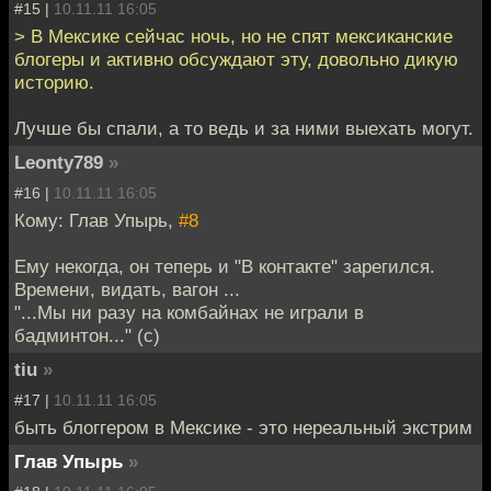
#15 |
10.11.11 16:05
> В Мексике сейчас ночь, но не спят мексиканские
блогеры и активно обсуждают эту, довольно дикую
историю.
Лучше бы спали, а то ведь и за ними выехать могут.
Leonty789
»
#16 |
10.11.11 16:05
Кому: Глав Упырь,
#8
Ему некогда, он теперь и "В контакте" зарегился.
Времени, видать, вагон ...
"...Мы ни разу на комбайнах не играли в
бадминтон..." (с)
tiu
»
#17 |
10.11.11 16:05
быть блоггером в Мексике - это нереальный экстрим
Глав Упырь
»