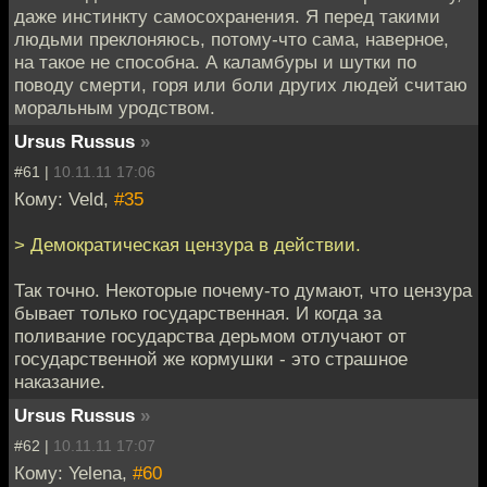
даже инстинкту самосохранения. Я перед такими
людьми преклоняюсь, потому-что сама, наверное,
на такое не способна. А каламбуры и шутки по
поводу смерти, горя или боли других людей считаю
моральным уродством.
Ursus Russus
»
#61 |
10.11.11 17:06
Кому: Veld,
#35
> Демократическая цензура в действии.
Так точно. Некоторые почему-то думают, что цензура
бывает только государственная. И когда за
поливание государства дерьмом отлучают от
государственной же кормушки - это страшное
наказание.
Ursus Russus
»
#62 |
10.11.11 17:07
Кому: Yelena,
#60