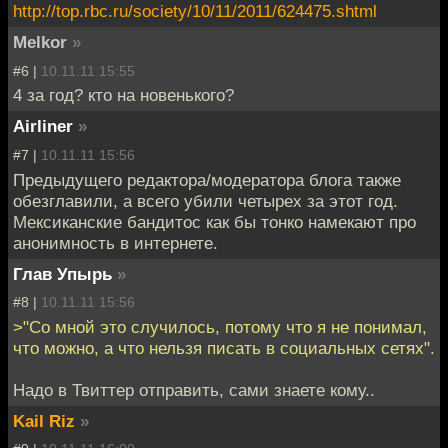
http://top.rbc.ru/society/10/11/2011/624475.shtml
Melkor
»
#6 |
10.11.11 15:55
4 за год? кто на новенького?
Airliner
»
#7 |
10.11.11 15:56
Предыдущего редактора/модератора блога также
обезглавили, а всего убили четырех за этот год.
Мексиканские бандитос как бы тонко намекают про
анонимность в интернете.
Глав Упырь
»
#8 |
10.11.11 15:56
>"Со мной это случилось, потому что я не понимал,
что можно, а что нельзя писать в социальных сетях".
Надо в Твиттер отправить, сами знаете кому..
Kail Riz
»