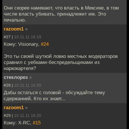
Они скорее намекают, что власть в Мексике, в том
числе власть убивать, принадлежит им. Это
печально.
razoom1
»
#27 |
10.11.11 16:19
Кому: Visionary,
#24
Это ты своей шуткой ловко местных модераторов
сравнил с уебками-беспредельщиками из
наркокартеля?
стеклорез
»
#28 |
10.11.11 16:20
Дабы остаться с головой - обсуждайте тему
сдержанней. Кто их знает...
razoom1
»
#29 |
10.11.11 16:20
Кому: X-RC,
#15