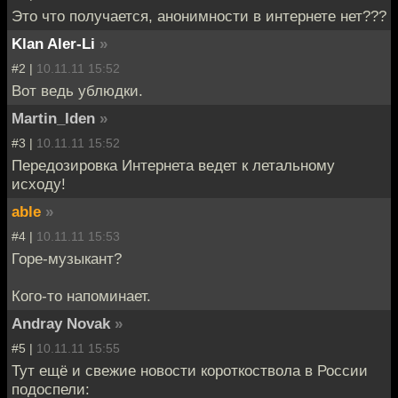
Это что получается, анонимности в интернете нет???
Klan Aler-Li
»
#2 |
10.11.11 15:52
Вот ведь ублюдки.
Martin_Iden
»
#3 |
10.11.11 15:52
Передозировка Интернета ведет к летальному
исходу!
able
»
#4 |
10.11.11 15:53
Горе-музыкант?
Кого-то напоминает.
Andray Novak
»
#5 |
10.11.11 15:55
Тут ещё и свежие новости короткоствола в России
подоспели: