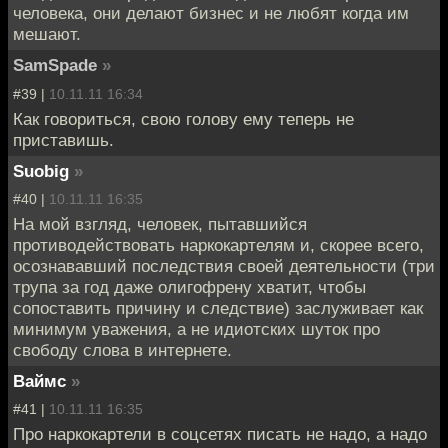
человека, они делают бизнес и не любят когда им
мешают.
SamSpade
»
#39 |
10.11.11 16:34
Как говориться, свою голову ему теперь не
приставишь.
Suobig
»
#40 |
10.11.11 16:35
На мой взгляд, человек, пытавшийся
противодействовать наркокартелям и, скорее всего,
осознававший последствия своей деятельности (три
трупа за год даже олигофрену хватит, чтобы
сопоставить причину и следствие) заслуживает как
минимум уважения, а не идиотских шуток про
свободу слова в интернете.
Ваймс
»
#41 |
10.11.11 16:35
Про наркокартели в соцсетях писать не надо, а надо