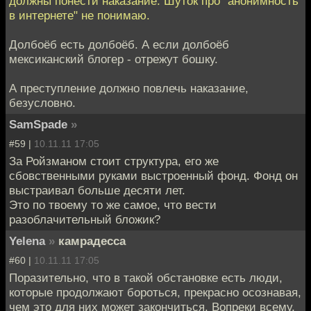
должны понести наказание. Шуток про "анонимность
в интернете" не понимаю.
Долбоёб есть долбоёб. А если долбоёб
мексиканский блогер - отрежут бошку.
А преступление должно повлечь наказание,
безусловно.
SamSpade
»
#59 |
10.11.11 17:05
За Ройзманом стоит структура, его же
сбовственными руками выстроенный фонд. Фонд он
выстраивал больше десяти лет.
Это по твоему то же самое, что вести
разоблачительный бложик?
Yelena
»
камрадесса
#60 |
10.11.11 17:05
Поразительно, что в такой обстановке есть люди,
которые продолжают бороться, прекрасно осознавая,
чем это для них может закончиться. Вопреки всему,