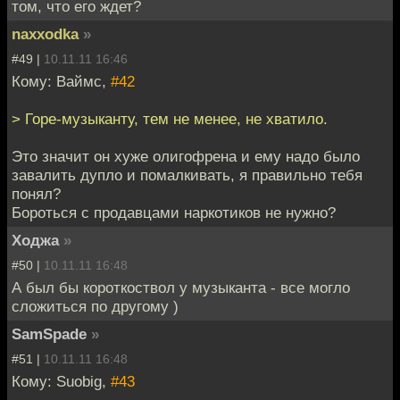
том, что его ждет?
naxxodka
»
#49 |
10.11.11 16:46
Кому: Ваймс,
#42
> Горе-музыканту, тем не менее, не хватило.
Это значит он хуже олигофрена и ему надо было
завалить дупло и помалкивать, я правильно тебя
понял?
Бороться с продавцами наркотиков не нужно?
Ходжа
»
#50 |
10.11.11 16:48
А был бы короткоствол у музыканта - все могло
сложиться по другому )
SamSpade
»
#51 |
10.11.11 16:48
Кому: Suobig,
#43