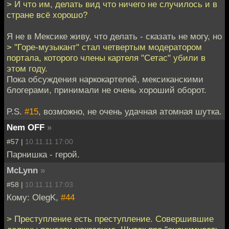
> И что им, делать вид что ничего не случилось и в
стране всё хорошо?
Я не в Мексике живу, что делать - сказать не могу, но
> "Горе‑музыкант" стал четвертым модератором
портала, которого члены картеля "Сетас" убили в
этом году.
Пока обсуждения наркокартелей, мексиканскими
блогерами, принимали не очень хороший оборот.
P.S.
#15
, возможно, не очень удачная атомная шутка.
Nem OFF
»
#57 |
10.11.11 17:00
Парнишка - герой.
McLynn
»
#58 |
10.11.11 17:03
Кому: OlegK,
#44
> Преступление есть преступление. Совершившие