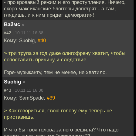
- про кровавый режим и его преступления. Ничего,
скоро максиканские блоггеры допетрят - а там,
глядишь, и к ним придет демократия!
Ваймс
»
#42 |
10.11.11 16:38
Кому: Suobig,
#40
> три трупа за год даже олигофрену хватит, чтобы
сопоставить причину и следствие
Горе-музыканту, тем не менее, не хватило.
Suobig
»
#43 |
10.11.11 16:38
Кому: SamSpade,
#39
> Как говориться, свою голову ему теперь не
приставишь.
И что бы твоя голова за него решила? Что надо
сидеть тихо, или что "поравалить"?