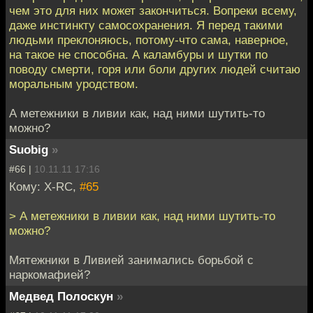
чем это для них может закончиться. Вопреки всему,
даже инстинкту самосохранения. Я перед такими
людьми преклоняюсь, потому-что сама, наверное,
на такое не способна. А каламбуры и шутки по
поводу смерти, горя или боли других людей считаю
моральным уродством.
А метежники в ливии как, над ними шутить-то
можно?
Suobig
»
#66 |
10.11.11 17:16
Кому: X-RC,
#65
> А метежники в ливии как, над ними шутить-то
можно?
Мятежники в Ливией занимались борьбой с
наркомафией?
Медвед Полоскун
»