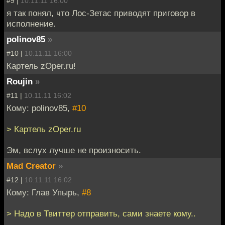
#9 |
10.11.11 16:00
я так понял, что Лос-Зетас приводят приговор в
исполнение.
polinov85
»
#10 |
10.11.11 16:00
Картель zOper.ru!
Roujin
»
#11 |
10.11.11 16:02
Кому: polinov85,
#10
> Картель zOper.ru
Эм, вслух лучше не произносить.
Mad Creator
»
#12 |
10.11.11 16:02
Кому: Глав Упырь,
#8
> Надо в Твиттер отправить, сами знаете кому..