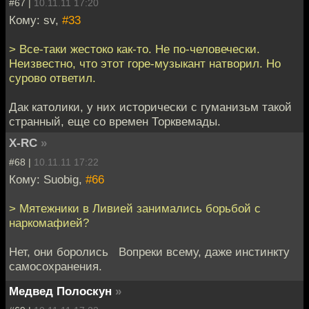
#67 |
10.11.11 17:20
Кому: sv,
#33
> Все-таки жестоко как-то. Не по-человечески.
Неизвестно, что этот горе-музыкант натворил. Но
сурово ответил.
Дак католики, у них исторически с гуманизьм такой
странный, еще со времен Торквемады.
X-RC
»
#68 |
10.11.11 17:22
Кому: Suobig,
#66
> Мятежники в Ливией занимались борьбой с
наркомафией?
Нет, они боролись Вопреки всему, даже инстинкту
самосохранения.
Медвед Полоскун
»