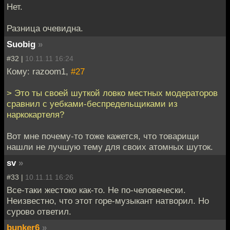
Нет.
Разница очевидна.
Suobig
»
#32 |
10.11.11 16:24
Кому: razoom1,
#27
> Это ты своей шуткой ловко местных модераторов
сравнил с уебками-беспредельщиками из
наркокартеля?
Вот мне почему-то тоже кажется, что товарищи
нашли не лучшую тему для своих атомных шуток.
sv
»
#33 |
10.11.11 16:26
Все-таки жестоко как-то. Не по-человечески.
Неизвестно, что этот горе-музыкант натворил. Но
сурово ответил.
bunker6
»