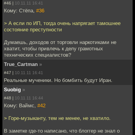
#46 |
10.11.11 16:41
Кому: Стёпа,
#36
> А если по ИП, тогда очень напрягает тамошнее
состояние преступности
Думаешь, доходов от торговли наркотиками не
хватит, чтобы привлечь к делу грамотных
технических специалистов?
True_Cartman
»
#47 |
10.11.11 16:41
Реальные мученики. Но бомбить будут Иран.
Suobig
»
#48 |
10.11.11 16:44
Кому: Ваймс,
#42
> Горе-музыканту, тем не менее, не хватило.
В заметке где-то написано, что блоггер не знал о