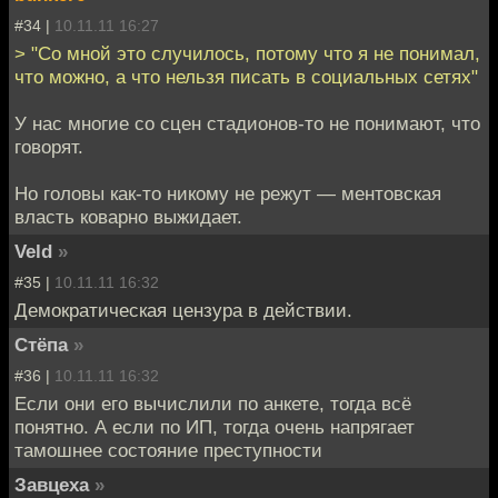
#34 |
10.11.11 16:27
> "Со мной это случилось, потому что я не понимал,
что можно, а что нельзя писать в социальных сетях"
У нас многие со сцен стадионов-то не понимают, что
говорят.
Но головы как-то никому не режут — ментовская
власть коварно выжидает.
Veld
»
#35 |
10.11.11 16:32
Демократическая цензура в действии.
Стёпа
»
#36 |
10.11.11 16:32
Если они его вычислили по анкете, тогда всё
понятно. А если по ИП, тогда очень напрягает
тамошнее состояние преступности
Завцеха
»