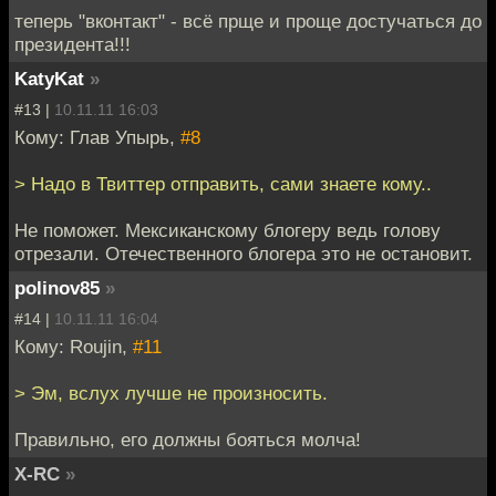
теперь "вконтакт" - всё прще и проще достучаться до
президента!!!
KatyKat
»
#13 |
10.11.11 16:03
Кому: Глав Упырь,
#8
> Надо в Твиттер отправить, сами знаете кому..
Не поможет. Мексиканскому блогеру ведь голову
отрезали. Отечественного блогера это не остановит.
polinov85
»
#14 |
10.11.11 16:04
Кому: Roujin,
#11
> Эм, вслух лучше не произносить.
Правильно, его должны бояться молча!
X-RC
»