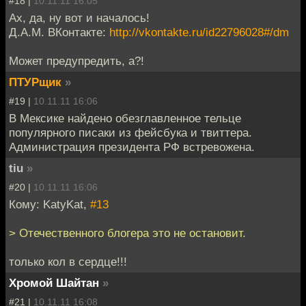
#18 |
10.11.11 16:05
Ах, да, ну вот и началось!
Д.А.М. ВКонтакте:
http://vkontakte.ru/id22796028#/dm
Может предупредить, а?!
ПТУРщик
»
#19 |
10.11.11 16:06
В Мексике найдено обезглавленное тельце
популярного писаки из фейсбука и твиттера.
Администрация президента РФ встревожена.
tiu
»
#20 |
10.11.11 16:06
Кому: KatyKat,
#13
> Отечественного блогера это не остановит.
только кол в сердце!!!
Хромой Шайтан
»
#21 |
10.11.11 16:08