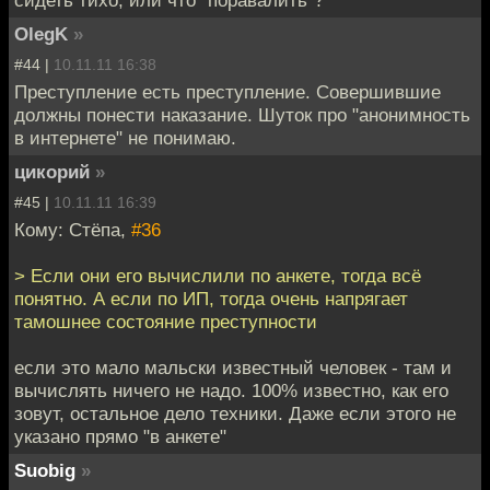
OlegK
»
#44 |
10.11.11 16:38
Преступление есть преступление. Совершившие
должны понести наказание. Шуток про "анонимность
в интернете" не понимаю.
цикорий
»
#45 |
10.11.11 16:39
Кому: Стёпа,
#36
> Если они его вычислили по анкете, тогда всё
понятно. А если по ИП, тогда очень напрягает
тамошнее состояние преступности
если это мало мальски известный человек - там и
вычислять ничего не надо. 100% известно, как его
зовут, остальное дело техники. Даже если этого не
указано прямо "в анкете"
Suobig
»