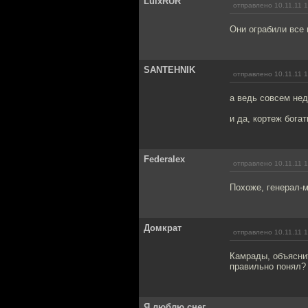
LuixRUR
отправлено 10.11.11 
Они ограбили все
SANTEHNIK
отправлено 10.11.11 
а ведь совсем не
и да, кортеж бога
Federalex
отправлено 10.11.11 
Похоже, генерал-м
Домкрат
отправлено 10.11.11 
Камрады, объясни
правильно понял?
Я люблю снег