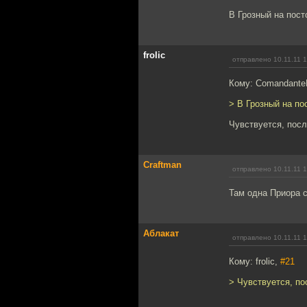
В Грозный на пост
frolic
отправлено 10.11.11 
Кому: Comandante
> В Грозный на по
Чувствуется, посл
Craftman
отправлено 10.11.11 
Там одна Приора с
Аблакат
отправлено 10.11.11 
Кому: frolic,
#21
> Чувствуется, по