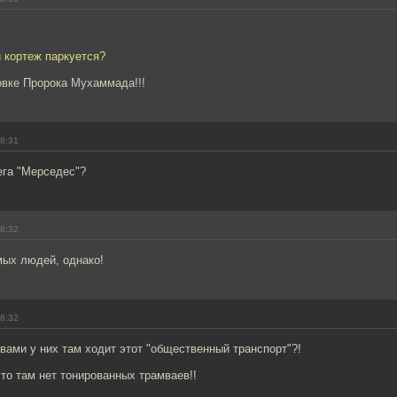
й кортеж паркуется?
овке Пророка Мухаммада!!!
18:31
ега "Мерседес"?
18:32
мых людей, однако!
18:32
вами у них там ходит этот "общественный транспорт"?!
то там нет тонированных трамваев!!