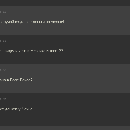
18:32
т случай когда все деньги на экране!
18:33
я, видели чего в Мексике бывает??
18:33
ана в Ролс-Ройсе?
18:35
ет денюжку Чечне...