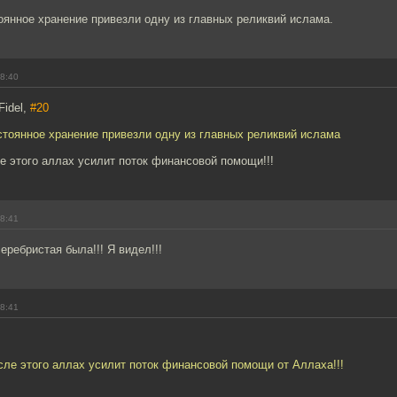
оянное хранение привезли одну из главных реликвий ислама.
18:40
Fidel,
#20
стоянное хранение привезли одну из главных реликвий ислама
е этого аллах усилит поток финансовой помощи!!!
18:41
еребристая была!!! Я видел!!!
18:41
сле этого аллах усилит поток финансовой помощи от Аллаха!!!