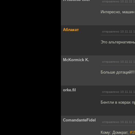
отправлено 10.11.11 
Интересно, машин 
Аблакат
отправлено 10.11.11 
Это альтернативн
McKormick K.
отправлено 10.11.11 
Больше дотаций!!!
orke.fil
отправлено 10.11.11 
Бентли в коврах п
ComandanteFidel
отправлено 10.11.11 
Кому: Домкрат,
#1