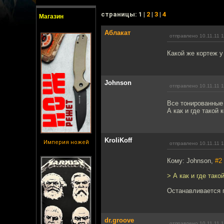
cтраницы: 1 |
2
|
3
|
4
Магазин
Аблакат
отправлено 10.11.11 
Какой же кортеж у
Johnson
отправлено 10.11.11 
Все тонированные 
А как и где такой 
KroliKoff
Империя ножей
отправлено 10.11.11 
Кому: Johnson,
#2
> А как и где тако
Останавливается 
dr.groove
отправлено 10.11.11 