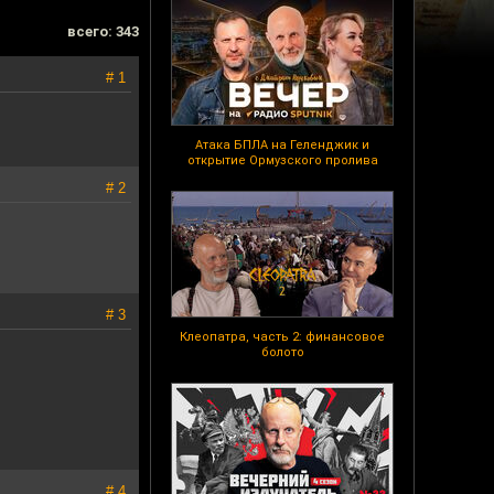
всего: 343
# 1
Атака БПЛА на Геленджик и
открытие Ормузского пролива
# 2
# 3
Клеопатра, часть 2: финансовое
болото
# 4