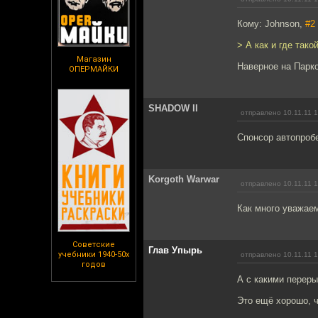
Кому: Johnson,
#2
> А как и где тако
Магазин
Наверное на Парк
ОПЕРМАЙКИ
SHADOW II
отправлено 10.11.11 
Спонсор автопроб
Korgoth Warwar
отправлено 10.11.11 
Как много уважае
Советские
Глав Упырь
учебники 1940-50х
отправлено 10.11.11 
годов
А с какими переры
Это ещё хорошо, ч