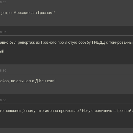
18:35
 центры Мерседеса в Грозном?
18:36
давно был репортаж из Грозного про лютую борьбу ГИБДД с тонированн
тый
18:36
айор, не слышал о Д.Кеннеди!
18:36
те непосвящённому, что именно произошло? Некую реликвию в Грозный 