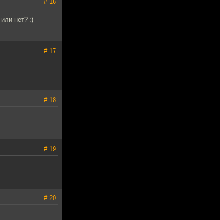
# 16
или нет? :)
# 17
# 18
# 19
# 20