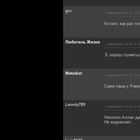
grv
отправлено 10.11.11 
Кстати, как раз то
Любитель Жизни
отправлено 10.11.11 
Э, хорош глумитьс
Metodist
отправлено 10.11.11 
Сама чаша у Рамз
Leonty789
отправлено 10.11.11 
Неплохо Аллах да
Не жадничает...