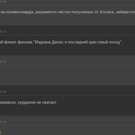
18:36
на полмиллиарда, разумеется честно полученных от Аллаха, наберется 
18:37
ый финал фильма "Индиана Джонс и последний крестовый поход".
18:38
18:38
рекрасен, курдюков не хватает.
18:38
5