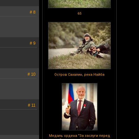
# 8
65
# 9
# 10
Остров Сахалин, река Найба
# 11
Медаль ордена "За заслуги перед