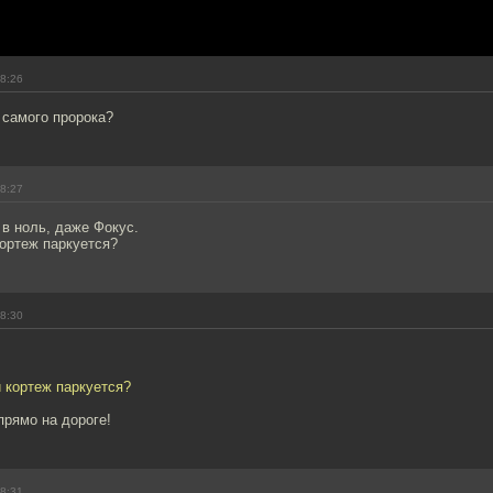
18:26
 самого пророка?
18:27
в ноль, даже Фокус.
кортеж паркуется?
18:30
й кортеж паркуется?
прямо на дороге!
18:31