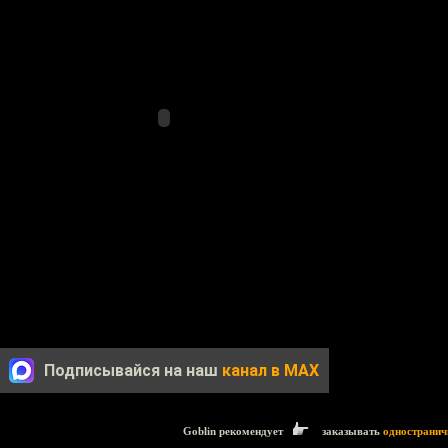
Подписывайся на наш
канал в MAX
Goblin рекомендует
заказывать
одностранич