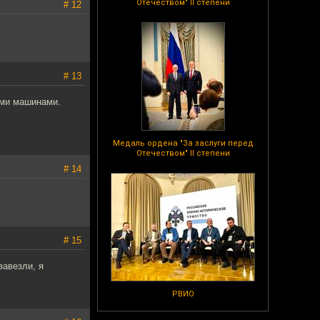
Отечеством" II степени
# 12
# 13
ыми машинами.
Медаль ордена "За заслуги перед
Отечеством" II степени
# 14
# 15
завезли, я
РВИО