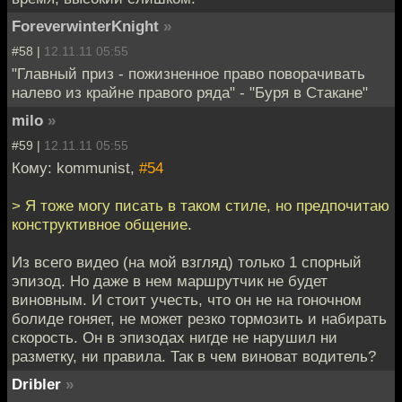
ForeverwinterKnight
»
#58 |
12.11.11 05:55
"Главный приз - пожизненное право поворачивать
налево из крайне правого ряда" - "Буря в Стакане"
milo
»
#59 |
12.11.11 05:55
Кому: kommunist,
#54
> Я тоже могу писать в таком стиле, но предпочитаю
конструктивное общение.
Из всего видео (на мой взгляд) только 1 спорный
эпизод. Но даже в нем маршрутчик не будет
виновным. И стоит учесть, что он не на гоночном
болиде гоняет, не может резко тормозить и набирать
скорость. Он в эпизодах нигде не нарушил ни
разметку, ни правила. Так в чем виноват водитель?
Dribler
»