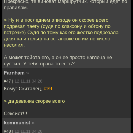
Прекрасно, те виноват маршрутчик, который едет по
правилам.
> Ну и в последнем эпизоде он скорее всего
подрезал таету (судя по клаксону и обгону по
встречке) Судя по тому как его жестко подрезала
девятка и гольф на остановке он им не кисло
насолил.
А может тойота его, а он ее просто наглеца не
пустил. У тебя права то есть?
Farnham
»
#47 |
12.11.11 04:28
Кому: Скиталец,
#39
> да девачка скорее всего
Сексист!!!
kommunist
»
#48 |
12.11.11 04:28