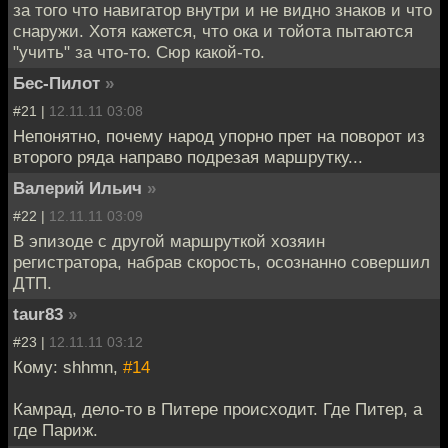
за того что навигатор внутри и не видно знаков и что
снаружи. Хотя кажется, что ока и тойота пытаются
"учить" за что-то. Сюр какой-то.
Бес-Пилот
»
#21 |
12.11.11 03:08
Непонятно, почему народ упорно прет на поворот из
второго ряда направо подрезая маршрутку...
Валерий Ильич
»
#22 |
12.11.11 03:09
В эпизоде с другой маршруткой хозяин
регистратора, набрав скорость, осознанно совершил
ДТП.
taur83
»
#23 |
12.11.11 03:12
Кому: shhmn,
#14
Камрад, дело-то в Питере происходит. Где Питер, а
где Париж.