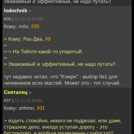
Уважаемый и эффективный, не надо путать!!
lodochnik
»
#36 |
12.11.11 03:58
Кому: milo,
#35
> Кому: Раз-Два,
#9
>
> > На Тойоте какой-то упоротый.
>
> Уважаемый и эффективный, не надо путать!!
тут недавно читал, что "Кэмри" - выбор №1 для
чиновников всех мастей. Может это - тот случай.
Скиталец
»
#37 |
12.11.11 04:01
Кому: shhmn,
#31
> ездить спокойно, никого не подрезая, или даже,
страшное дело, иногда уступая дорогу - это
беспонтово, и вообще проявление слабости!!!