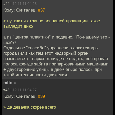
#44 |
12.11.11 04:23
Кому: Скиталец,
#37
> ну, как ни странно, из нашей провинции такое
выглядит дико
а из "центра галактики" и подавно. "По-нашему это -
шок"©
Отдельное "спасибо" управлению архитектуры
города (или как там этот надзорный орган
называется) - парковок нигде не видать, вся правая
полоса кое-где забита припаркованными машинами
+ двусторонние улицы в две-четыре полосы при
такой интенсивности движения.
milo
»
#45 |
12.11.11 04:27
Кому: Скиталец,
#39
> да девачка скорее всего