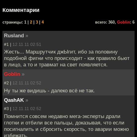
Комментарии
cтраницы: 1 |
2
|
3
|
4
всего: 360,
Goblin
: 6
Rusland
»
#1 |
12.11.11 02:51
Жесть... Маршрутчик джЫгит, ибо за половину
подобной фигни что происходит - как правило бьют
в лицо, а то и травмат на свет появляется.
Goblin
»
#2 |
12.11.11 02:52
Ну ты же видишь - далеко всё не так.
QashAK
»
#3 |
12.11.11 02:52
Помнится совсем недавно мега-эксперты драли
глотки и отбили все пальцы, доказывая, что если
посигналить и сбросить скорость, то аварии можно
избежать.