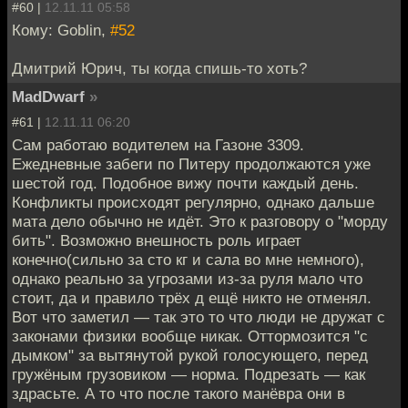
#60 |
12.11.11 05:58
Кому: Goblin,
#52
Дмитрий Юрич, ты когда спишь-то хоть?
MadDwarf
»
#61 |
12.11.11 06:20
Сам работаю водителем на Газоне 3309.
Ежедневные забеги по Питеру продолжаются уже
шестой год. Подобное вижу почти каждый день.
Конфликты происходят регулярно, однако дальше
мата дело обычно не идёт. Это к разговору о "морду
бить". Возможно внешность роль играет
конечно(сильно за сто кг и сала во мне немного),
однако реально за угрозами из-за руля мало что
стоит, да и правило трёх д ещё никто не отменял.
Вот что заметил — так это то что люди не дружат с
законами физики вообще никак. Оттормозится "с
дымком" за вытянутой рукой голосующего, перед
гружёным грузовиком — норма. Подрезать — как
здрасьте. А то что после такого манёвра они в