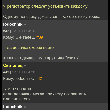
> регистратор следует установить каждому
Одному человеку доказывал - как об стенку горох.
lodochnik
»
#42 |
12.11.11 04:16
Кому: Скиталец,
#39
> да девачка скорее всего
хороша, однако, - маршрутчика "учить"
Скиталец
»
#43 |
12.11.11 04:20
Кому: lodochnik,
#42
там не понятно.
если девачка - могла причёску поправлять
или типа того
lodochnik
»