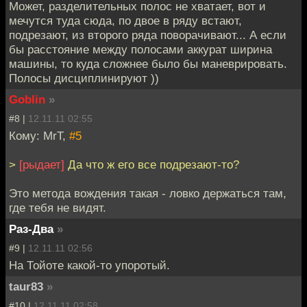
Может, разделительных полос не хватает, вот и
мечутся туда сюда, по двое в ряду встают,
подрезают, из второго ряда поворачивают... А если
бы расстояние между полосами аккурат ширина
машины, то куда сложнее было бы маневрировать.
Полосы дисциплинируют ))
Goblin
»
#8 |
12.11.11 02:55
Кому: MrT,
#5
>
[рыдает]
Да что ж его все подрезают-то?
Это метода вождения такая - ловко держаться там,
где тебя не видят.
Раз-Два
»
#9 |
12.11.11 02:56
На Тойоте какой-то упоротый.
taur83
»
#10 |
12.11.11 02:58