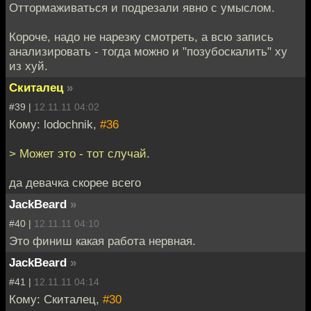
Оттормаживаться и подрезали явно с умыслом.
Короче, надо не нарезку смотреть, а всю запись
анализировать - тогда можно и "позубоскалить" ху
из хуй.
Скиталец
»
#39 |
12.11.11 04:02
Кому: lodochnik,
#36
> Может это - тот случай.
да девачка скорее всего
JackBeard
»
#40 |
12.11.11 04:10
Это финиш какая работа нервная.
JackBeard
»
#41 |
12.11.11 04:14
Кому: Скиталец,
#30