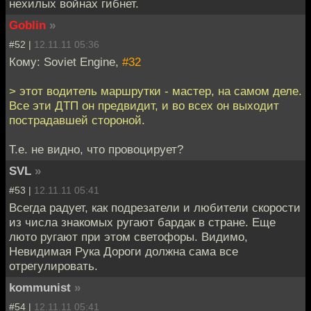
нехилых войнах гибнет.
Goblin
»
#52 |
12.11.11 05:36
Кому: Soviet Engine,
#32
> этот водитель маршрутки - мастер, на самом деле.
Все эти ДТП он предвидит, и во всех он выходит
пострадавшей стороной.
Т.е. не видно, что провоцирует?
SVL
»
#53 |
12.11.11 05:41
Всегда радует, как подрезатели и любители скорости
из числа знакомых ругают бардак в стране. Еще
люто ругают при этом светофоры. Видимо,
Невидимая Рука Дороги должна сама все
отрегулировать.
kommunist
»
#54 |
12.11.11 05:41