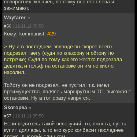
поворотник включен, поэтому все его слева и
зажимают.
Wayfarer
»
#56 |
12.11.11 05:50
Кому: kommunist,
#29
> Ну и в последнем эпизоде он скорее всего
подрезал таету (судя по клаксону и обгону по
встречке) Судя по тому как его жестко подрезала
девятка и гольф на остановке он им не кисло
насолил.
Тойоту он не подрезал, не пустил, т.к. имел
преимущество, являясь маршрутным ТС, выезжая с
остановки. Ну а тот сразу напрягся.
Skoropea
»
#57 |
12.11.11 05:50
Если водитель такой невезучий, то, пжлста, пусть
купит доллары, а то его курс колбасит последнее
время, высокий слишком.