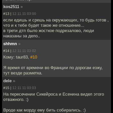
kos2511
»
#13 |
12.11.11 03:00
если едишь и срешь на окружающих, то будь готов ,
что и к тебе будет такое же отношение...
в трети дтп было жосткое подрезалово, люди
наказаны за дело..
shhmn
»
#14 |
12.11.11 03:02
Кому: taur83,
#10
Я время от времени во Франции по дорогам езжу,
тут везде разметка.
dele
»
#15 |
12.11.11 03:03
На пересечении Сикейроса и Есенина видел этого
отважного. :)
Вроде как морду ему бить собирались. :)