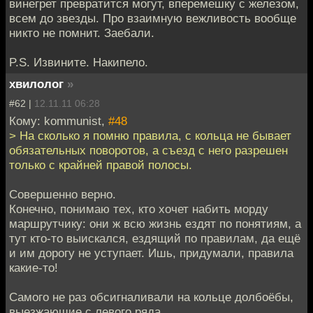
винегрет превратится могут, вперемешку с железом,
всем до звезды. Про взаимную вежливость вообще
никто не помнит. Заебали.
P.S. Извините. Накипело.
хвилолог
»
#62 |
12.11.11 06:28
Кому: kommunist,
#48
> На сколько я помню правила, с кольца не бывает
обязательных поворотов, а съезд с него разрешен
только с крайней правой полосы.
Совершенно верно.
Конечно, понимаю тех, кто хочет набить морду
маршрутчику: они ж всю жизнь ездят по понятиям, а
тут кто-то выискался, ездящий по правилам, да ещё
и им дорогу не уступает. Ишь, придумали, правила
какие-то!
Самого не раз обсигналивали на кольце долбоёбы,
выезжающие с левого ряда.