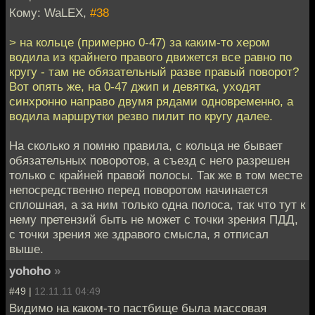
Кому: WaLEX,
#38
> на кольце (примерно 0-47) за каким-то хером
водила из крайнего правого движется все равно по
кругу - там не обязательный разве правый поворот?
Вот опять же, на 0-47 джип и девятка, уходят
синхронно направо двумя рядами одновременно, а
водила маршрутки резво пилит по кругу далее.
На сколько я помню правила, с кольца не бывает
обязательных поворотов, а съезд с него разрешен
только с крайней правой полосы. Так же в том месте
непосредственно перед поворотом начинается
сплошная, а за ним только одна полоса, так что тут к
нему претензий быть не может с точки зрения ПДД,
с точки зрения же здравого смысла, я отписал
выше.
yohoho
»
#49 |
12.11.11 04:49
Видимо на каком-то пастбище была массовая