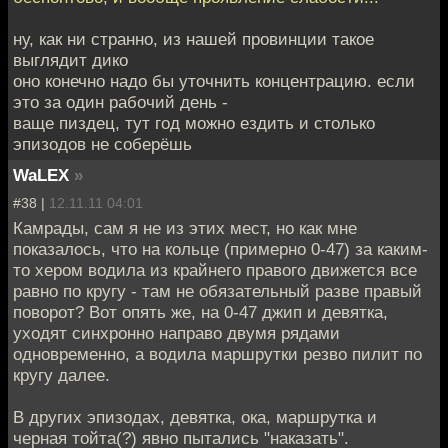
ну, как ни странно, из нашей провинции такое
выглядит дико
оно конечно надо бы уточнить концентрацию. если
это за один рабочий день -
ваще пиздец, тут год можно ездить и столько
эпизодов не соберёшь
WaLEX
»
#38 |
12.11.11 04:01
Камрады, сам я не из этих мест, но как мне
показалось, что на кольце (примерно 0-47) за каким-
то хером водила из крайнего правого движется все
равно по кругу - там не обязательный разве правый
поворот? Вот опять же, на 0-47 джип и девятка,
уходят синхронно направо двумя рядами
одновременно, а водила маршрутки резво пилит по
кругу далее.
В других эпизодах, девятка, ока, маршрутка и
черная тойта(?) явно пытались "наказать".