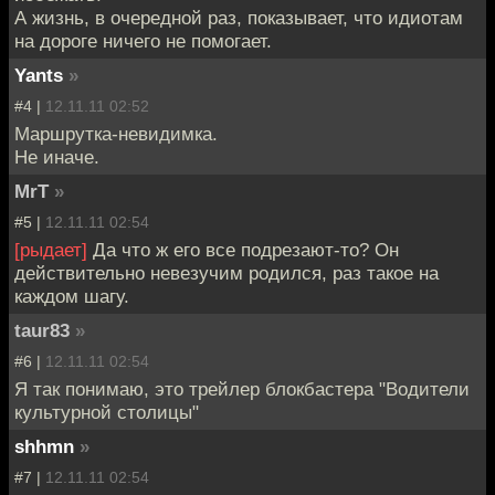
А жизнь, в очередной раз, показывает, что идиотам
на дороге ничего не помогает.
Yants
»
#4 |
12.11.11 02:52
Маршрутка-невидимка.
Не иначе.
MrT
»
#5 |
12.11.11 02:54
[рыдает]
Да что ж его все подрезают-то? Он
действительно невезучим родился, раз такое на
каждом шагу.
taur83
»
#6 |
12.11.11 02:54
Я так понимаю, это трейлер блокбастера "Водители
культурной столицы"
shhmn
»
#7 |
12.11.11 02:54