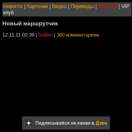
Новости
|
Картинки
|
Видео
|
Переводы
|
Магазин
|
VIP
клуб
Новый маршрутчик
12.11.11 02:39
|
Goblin
|
360 комментариев
Подписывайся на канал в
Дзен