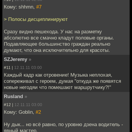
Кому: shhmn,
#7
> Полосы дисциплинируют
Сразу видно пешехода. У нас на разметку
абсолютно все смачно кладут половые органы.
Подавляющее большинство граждан реально
думают, что она исключительно для красоты.
SZJeremy
»
#11 |
12.11.11 03:00
Каждый кадр как отровение! Музыка неплохая,
сопереживал с героем, думая "откуда же появятся
новые негодяи что помешают маршрутчику?!"
Rusland
»
#12 |
12.11.11 03:00
Кому: Goblin,
#2
Ну дык... но всё равно, по уровню дзена водитель -
явный мастер.