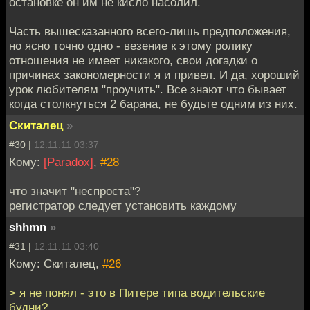
остановке он им не кисло насолил.
Часть вышесказанного всего-лишь предположения,
но ясно точно одно - везение к этому ролику
отношения не имеет никакого, свои догадки о
причинах закономерности я и привел. И да, хороший
урок любителям "проучить". Все знают что бывает
когда столкнуться 2 барана, не будьте одним из них.
Скиталец
»
#30 |
12.11.11 03:37
Кому:
[Paradox]
,
#28
что значит "неспроста"?
регистратор следует установить каждому
shhmn
»
#31 |
12.11.11 03:40
Кому: Скиталец,
#26
> я не понял - это в Питере типа водительские
будни?