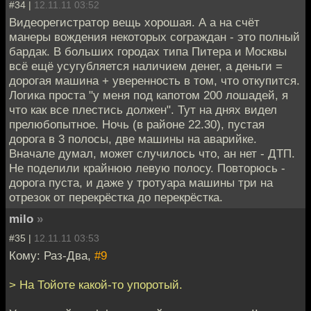
#34 |
12.11.11 03:52
Видеорегистратор вещь хорошая. А а на счёт
манеры вождения некоторых сограждан - это полный
бардак. В больших городах типа Питера и Москвы
всё ещё усугубляется наличием денег, а деньги =
дорогая машина + уверенность в том, что откупится.
Логика проста "у меня под капотом 200 лошадей, я
что как все плестись должен". Тут на днях видел
прелюбопытное. Ночь (в районе 22.30), пустая
дорога в 3 полосы, две машины на аварийке.
Вначале думал, может случилось что, ан нет - ДТП.
Не поделили крайнюю левую полосу. Повторюсь -
дорога пуста, и даже у тротуара машины три на
отрезок от перекрёстка до перекрёстка.
milo
»
#35 |
12.11.11 03:53
Кому: Раз-Два,
#9
> На Тойоте какой-то упоротый.