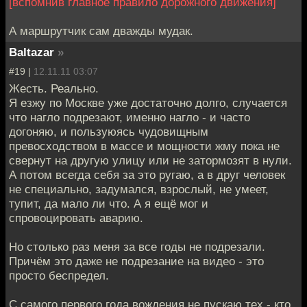
[вспомнив главное правило дорожного движения]
А маршрутчик сам дважды мудак.
Baltazar
»
#19 |
12.11.11 03:07
Жесть. Реально.
Я езжу по Москве уже достаточно долго, случается
что нагло подрезают, именно нагло - и часто
догоняю, и пользуюясь чудовищным
превосходством в массе и мощности жму пока не
свернут на другую улицу или не затормозят в нули.
А потом всегда себя за это ругаю, а в друг человек
не специально, задумался, взрослый, не умеет,
тупит, да мало ли что. А я ещё мог и
спровоцировать аварию.
Но столько раз меня за все годы не подрезали.
Причём это даже не подрезание на видео - это
просто беспредел.
С самого первого года вождения не пускаю тех - кто