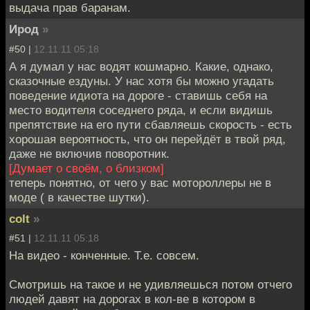
выдача прав баранам.
Ирод
»
#50 |
12.11.11 05:18
А я думал у нас водят кошмарно. Какие, однако,
сказочные ездуны. У нас хотя бы можно угадать
поведение идиота на дороге - ставишь себя на
место водителя соседнего ряда, и если видишь
препятствие на его пути сбавляешь скорость - есть
хорошая вероятность, что он перейдёт в твой ряд,
даже не включив поворотник.
[Думает о своём, о близком]
теперь понятно, от чего у вас мотороллеры не в
моде ( в качестве шутки).
colt
»
#51 |
12.11.11 05:18
На видео - конченные. Т.е. совсем.
Смотришь на такое и не удивляешься потом отчего
людей давят на дорогах в кол-ве в котором в