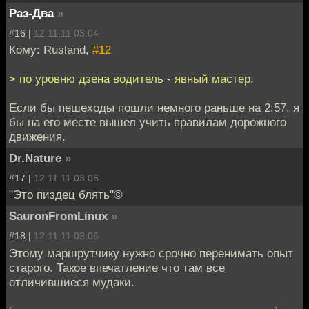
Раз-Два
»
#16 |
12.11.11 03:04
Кому: Rusland,
#12
> по уровню дзена водитель - явный мастер.
Если бы пешеходы пошли немного раньше на 2:57, я
бы на его месте вышел учить правилам дорожного
движения.
Dr.Nature
»
#17 |
12.11.11 03:06
"Это пиздец блять"©
SauronFromLinux
»
#18 |
12.11.11 03:06
Этому маршрутчику нужно срочно перенимать опыт
старого. Такое впечатление что там все
отличившиеся мудаки.