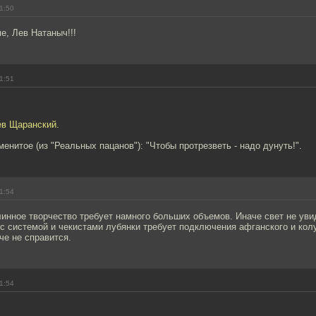
1:50
е, Лев Натаныч!!!
1:51
ев Щаранский.
енитое (из "Реальных пацанов"): "Чтобы протрезветь - надо дунуть!".
1:54
длинное творчество требует намного больших объемов. Иначе свет не ув
 с системой и чекистами лубянки требует подключения афганского и кол
че не справится.
1:54