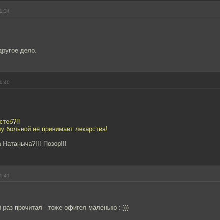
1:34
другое дело.
1:40
стеб?!!
му больной не принимает лекарства!
 Натаныча?!!! Позор!!!
1:41
 раз прочитал - тоже офигел маленько :-)))