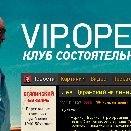
Картинки
Видео
Перев
Новости
Лев Щаранский на лини
14.11.11 11:23 |
Goblin
|
104 комментария
»
Цитата:
Нурихон Бурихон (троюродный п
нашли 7 килограммов героина. 
Бурихон – известный в Таджикист
состоянии определить – пить и