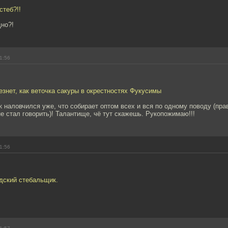
стеб?!!
дно?!
1:56
знет, как веточка сакуры в окрестностях Фукусимы
 наловчился уже, что собирает оптом всех и вся по одному поводу (пра
е стал говорить)! Талантище, чё тут скажешь. Рукопожимаю!!!
1:56
дский стебальщик.