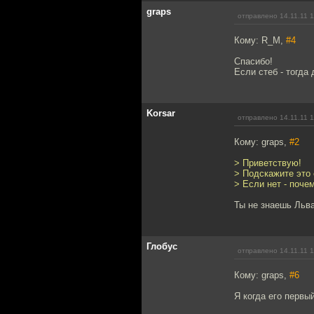
graps
отправлено 14.11.11 1
Кому: R_M,
#4
Спасибо!
Если стеб - тогда 
Korsar
отправлено 14.11.11 1
Кому: graps,
#2
> Приветствую!
> Подскажите это 
> Если нет - поче
Ты не знаешь Льва
Глобус
отправлено 14.11.11 1
Кому: graps,
#6
Я когда его первый