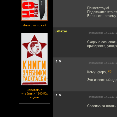
Приветствую!
Подскажите это ст
Если нет - почему
Империя ножей
valtazar
отправлено 14.11.11 1
Скорбно сознават
приобрести, употр
R_M
отправлено 14.11.11 1
Кому: graps,
#2
Это известный ад
Советские
учебники 1940-50х
R_M
отправлено 14.11.11 1
годов
Спасибо за штаны 