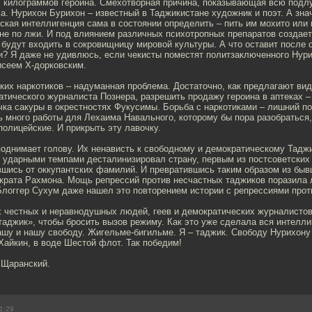
 7 килограммов героина. Смехотворная причина, показывающая всю под
а. Нурихон Бурихон – известный в Таджикистане художник и поэт. А знач
ская интеллигенция сама в состоянии определить – пить им мохито или 
 не по лжи. И под влиянием различных психотропных препаратов создае
будут входить в сокровищницу мировой культуры. А что оставит после 
ти? Я даже не удивлюсь, если чекисты поместят политзаключенного Нур
исеем Х-дорковским.
ких наркотиков – надуманная проблема. Достаточно, как предлагают ви
тического журналиста Познера, разрешить продажу героина в аптеках 
очка сакуры в окрестностях Фукусимы. Борьба с наркотиками – лишний п
ь много работы для Лехаима Навального, которому бы пора разобраться
олицейские. И прикрыть эту лавочку.
однимает голову. Их ненависть к свободному и демократическому Таджи
 ударными темпами десталинизировал страну, первым из постсоветских
вшись от оккупантских фамилий. И превратившись таким образом из бы
крата Рахмона. Мощь репрессий против несчастных таджиков поразила
Блоггер Сухум даже нашел это повторением истории с репрессиями про
 честных и неравнодушных людей, геев и демократических журналистов,
 таджик», чтобы бросить вызов режиму. Как это уже сделала вся интелли
ашу и нашу свободу. Жигельме-бигильме. Я – таджик. Свободу Нурихону
Хайкин, в воде Шестой флот. Так победим!
 Щаранский.
1:29