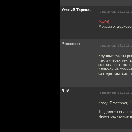
Усатый Таракан
отправлено 14.11.11 1
[рж0т]
Моисей Х-дорковск
Processor
отправлено 14.11.11 1
Крупные слезы ра
Как и у всех тех,
заставляя в темны
Клянусь на томике
Сегодня мы все - 
R_M
отправлено 14.11.11 1
Кому: Processor,
#
Ты должен сплясат
Иначе раскаяние н