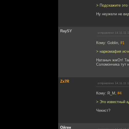
> Подскажите это 
Ну неужели не ви
RaySY
отправлено 14.11.11 1
Кому: Goblin,
#1
> наркомафия исче
Натаныч жжОт! Так
Соломончика тут н
Zx7R
отправлено 14.11.11 1
Кому: R_M,
#4
> Это известный а
Чекист?
Ойген