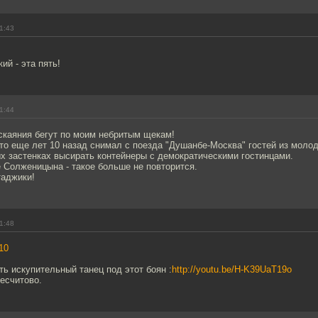
1:43
ий - эта пять!
1:44
скаяния бегут по моим небритым щекам!
 кто еще лет 10 назад снимал с поезда "Душанбе-Москва" гостей из моло
х застенках высирать контейнеры с демократическими гостинцами.
 Солженицына - такое больше не повторится.
таджики!
1:48
10
ь искупительный танец под этот боян :
http://youtu.be/H-K39UaT19o
есчитово.