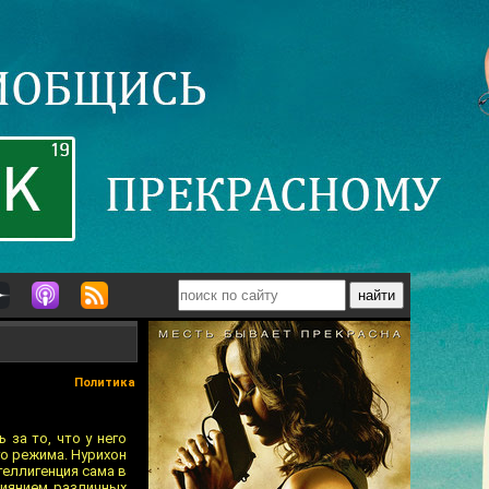
Политика
за то, что у него
о режима. Нурихон
теллигенция сама в
лиянием различных