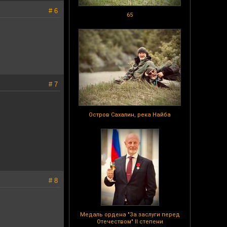
# 6
65
# 7
Остров Сахалин, река Найба
# 8
Медаль ордена "За заслуги перед
Отечеством" II степени