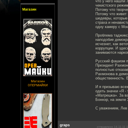
что у него нашли
чекистского режим
Магазин
Потому что творче
Потому что живет
шедевры, которые 
страха и ненавис
одну камеру с Мо
Проблема таджикс
наподобие демокра
исчезнет, как вет
коррупции. И здес
занимаются наркоп
Русский фашизм п
Президент Рахмон
полностью отказа
Рахмонова в демо
общественность. 
Магазин
ОПЕРМАЙКИ
И я призываю всех
одеть значки «Я -
«Матрешка». За в
Боннэр, на земле 
С уважением, Лев
graps
отправлено 14.11.11 1