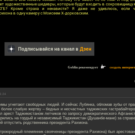
ет художественные шедевры, которые будут входить в сокровищницу 
КГБ? Кроме страха и ненависти? Я даже не удивлюсь, если ч
ихона в одну камеру с Моисеем Х-дорковским.
Подписывайся на канал в
Дзен
Goblin рекомендует
создать интерне
1:24
имы угнетают свободных людей. И сейчас Лубянка, обломав зубы от пра
 более слабую жертву – бедных и несчастных таджикских гастрабайтер
л арест Таджикистаном летчиков по запросу демократического Афганис
ярились на гордый и независимый Таджикистан (Душанбе-мане) за справ
й отпустить родственника президента Рахмона.
(троюродный племянник свояченицы президента Рахмона) был арестован 