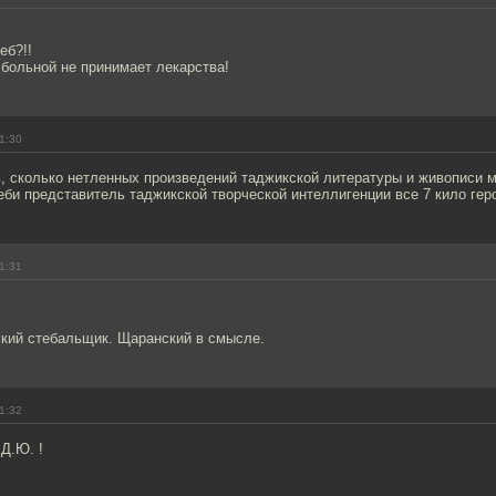
еб?!!
 больной не принимает лекарства!
1:30
ь, сколько нетленных произведений таджикской литературы и живописи 
еби представитель таджикской творческой интеллигенции все 7 кило гер
1:31
ский стебальщик. Щаранский в смысле.
1:32
Д.Ю. !