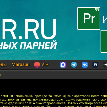
оды
Магазин
VIP
и
лемянник свояченицы президента Рахмона) был арестован всего лишь 
Смехотворная причина, показывающая всю подлую сущность чекистског
ане художник и поэт. А значит право имеет. Потому что творческая ин
м мохито или нюхать кокаин. Потому что живет не по лжи. И под в