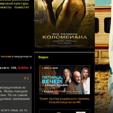
мировой культуры.
екисты поместят
т магазин
в megagroup.ru
Видео
всего: 104,
Goblin
: 1
# 1
возащитников из
ов. Якобы поводом
тана. Но на самом
едливое требование
Трамп против родильного туризма,
безработица из-за ИИ
всего лишь за то,