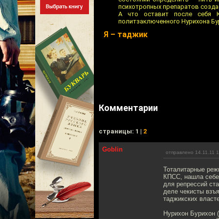
психотропных препаратов созда
А что оставит после себя 
политзаключенного Нурихона Бур
Я – таджик
Комментарии
cтраницы: 1 |
2
Goblin
отправлено 14.11.11 1
Тоталитарные реж
КПСС, нашла себе
для репрессий ста
деле чекисты взъ
таджикских власте
Нурихон Бурихон 