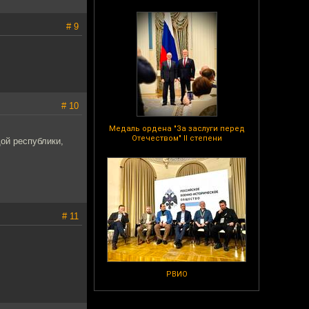
# 9
# 10
Медаль ордена "За заслуги перед
Отечеством" II степени
дой республики,
# 11
РВИО