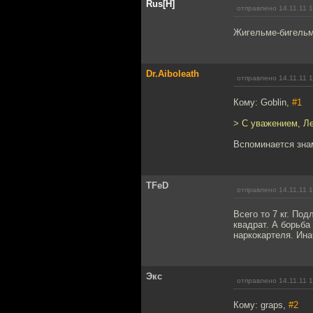
Rus[H]
отправлено 14.11.11 1
Жигельме-бигельм
Dr.Aiboleath
отправлено 14.11.11 1
Кому: Goblin,
#1
> С уважением, Л
Вспоминается знам
TFeD
отправлено 14.11.11 1
Всего то 7 кг. По
квадрат. А борьба
наркокартеля. Ина
Экс
отправлено 14.11.11 1
Кому: graps,
#2