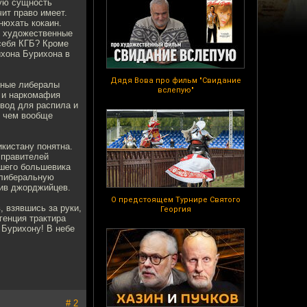
лую сущность
ит право имеет.
нюхать кокаин.
т художественные
себя КГБ? Кроме
ихона Бурихона в
Дядя Вова про фильм "Свидание
дные либералы
вслепую"
– и наркомафия
овод для распила и
, чем вообще
кистану понятна.
 правителей
вшего большевика
 либеральную
тив джорджийцев.
О предстоящем Турнире Святого
 взявшись за руки,
Георгия
генция трактира
 Бурихону! В небе
# 2