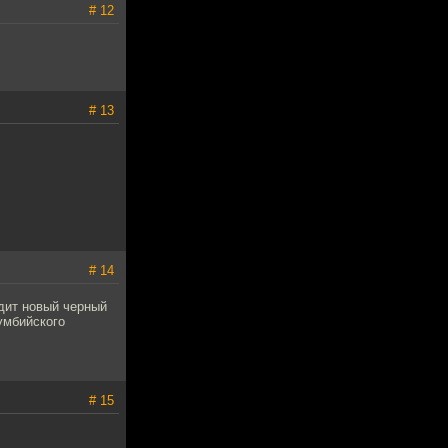
# 12
# 13
# 14
идит новый черный
умбийского
# 15