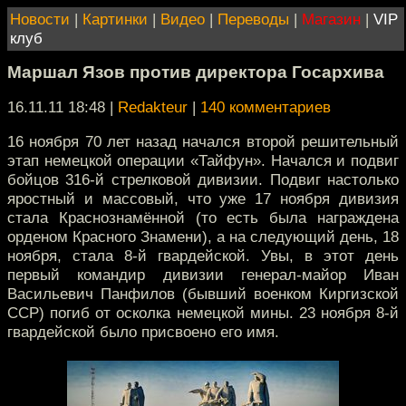
Новости
|
Картинки
|
Видео
|
Переводы
|
Магазин
|
VIP
клуб
Маршал Язов против директора Госархива
16.11.11 18:48
|
Redakteur
|
140 комментариев
16 ноября 70 лет назад начался второй решительный
этап немецкой операции «Тайфун». Начался и подвиг
бойцов 316-й стрелковой дивизии. Подвиг настолько
яростный и массовый, что уже 17 ноября дивизия
стала Краснознамённой (то есть была награждена
орденом Красного Знамени), а на следующий день, 18
ноября, стала 8-й гвардейской. Увы, в этот день
первый командир дивизии генерал-майор Иван
Васильевич Панфилов (бывший военком Киргизской
ССР) погиб от осколка немецкой мины. 23 ноября 8-й
гвардейской было присвоено его имя.