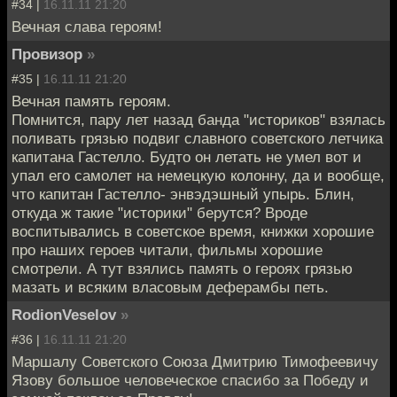
#34 |
16.11.11 21:20
Вечная слава героям!
Провизор
»
#35 |
16.11.11 21:20
Вечная память героям.
Помнится, пару лет назад банда "историков" взялась
поливать грязью подвиг славного советского летчика
капитана Гастелло. Будто он летать не умел вот и
упал его самолет на немецкую колонну, да и вообще,
что капитан Гастелло- энвэдэшный упырь. Блин,
откуда ж такие "историки" берутся? Вроде
воспитывались в советское время, книжки хорошие
про наших героев читали, фильмы хорошие
смотрели. А тут взялись память о героях грязью
мазать и всяким власовым деферамбы петь.
RodionVeselov
»
#36 |
16.11.11 21:20
Маршалу Советского Союза Дмитрию Тимофеевичу
Язову большое человеческое спасибо за Победу и