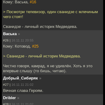
Кому: Васька,
#16
> Посмотри телевизор, один сванидзе с млечиным
чего стоят!
Сванидзе - личный историк Медведева.
Васька
»
#26 |
16.11.11 20:55
Кому: Котовод,
#25
> Сванидзе - личный историк Медведева.
Честно говоря, камрад, я не удивлён. Хоть я это
впервые слышу (то бишь, читаю).
Добрый_Сибиряк
»
#27 |
16.11.11 21:02
Вечная слава Героям.
Dribler
»
#28 |
16.11.11 21:02