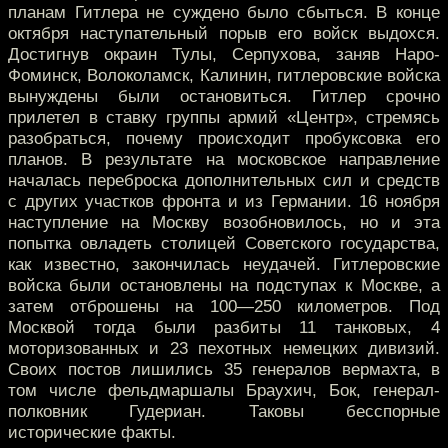
планам Гитлера не суждено было сбыться. В конце
октября наступательный порыв его войск выдохся.
Достигнув окраин Тулы, Серпухова, заняв Наро-
Фоминск, Волоколамск, Калинин, гитлеровские войска
вынуждены были остановиться. Гитлер срочно
прилетел в ставку группы армий «Центр», стремясь
разобраться, почему происходит пробуксовка его
планов. В результате на московское направление
началась переброска дополнительных сил и средств
с других участков фронта и из Германии. 16 ноября
наступление на Москву возобновилось, но и эта
попытка овладеть столицей Советского государства,
как известно, закончилась неудачей. Гитлеровские
войска были остановлены на подступах к Москве, а
затем отброшены на 100—250 километров. Под
Москвой тогда были разбиты 11 танковых, 4
моторизованных и 23 пехотных немецких дивизий.
Своих постов лишились 35 генералов вермахта, в
том числе фельдмаршалы Браухич, Бок, генерал-
полковник Гудериан. Таковы бесспорные
исторические факты.