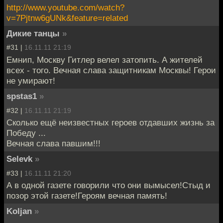
http://www.youtube.com/watch?
v=7Pjtnw6gUNk&feature=related
Дикие танцы
»
#31 |
16.11.11 21:19
Емнип, Москву Гитлер велел затопить. А жителей
всех - того. Вечная слава защитникам Москвы! Герои
не умирают!
spstas1
»
#32 |
16.11.11 21:19
Сколько ещё неизвестных героев отдавших жизнь за
Победу ...
Вечная слава павшим!!!
Selevk
»
#33 |
16.11.11 21:20
А в одной газете говорили что они вымысел!Стыд и
позор этой газете!Героям вечная память!
Koljan
»