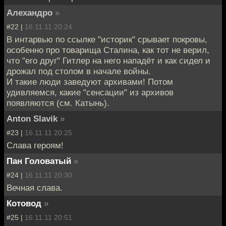
Алехандро
»
#22 |
16.11.11 20:24
В интарвью по ссылке "историк" срывает покровы,
особенно про товарища Сталина, как тот не верил,
что "его друг" Гитлер на него нападёт и как сидел и
дрожал под столом в начале войны.
И такие люди заведуют архивами! Потом
удивляемся, какие "сенсации" из архивов
появляются (см. Катынь).
Anton Slavik
»
#23 |
16.11.11 20:25
Слава героям!
Пан Головатый
»
#24 |
16.11.11 20:30
Вечная слава.
Котовод
»
#25 |
16.11.11 20:51