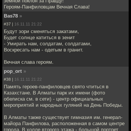
земной поклон за Правду!
Героям-Панфиловцам Вечная Слава!
Bas78
»
#37 |
16.11.11 21:22
Будут зори сменяться закатами,
Будет солнце катиться в зенит
- Умирать нам, солдатам, солдатами,
Воскресать нам - одетым в гранит.
Вечная слава героям.
pop_ort
»
#38 |
16.11.11 21:22
Память героев-панфиловцев свято чтиться в
Казахстане. В Алматы парк их имени (фото
обелиска см. в сети) - центр официальных
мероприятий и народных гуляний на День Победы.
В Алматы также существует гимназия им. генерал-
майора Панфилова, расположенная в самом центре
города. В холле второго этажа - большой портрет