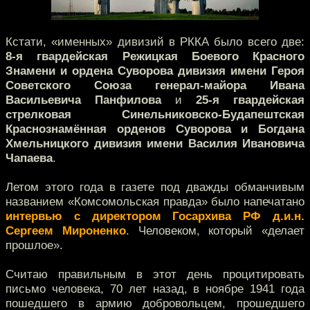
Кстати, «именных» дивизий в РККА было всего две:
8-я гвардейская Режицкая Боевого Красного
Знамени и ордена Суворова дивизия имени Героя
Советского Союза генерал-майора Ивана
Васильевича Панфилова
и
25-я гвардейская
стрелковая Синельниковско-Будапештская
Краснознамённая орденов Суворова и Богдана
Хмельницкого дивизия имени Василия Ивановича
Чапаева
.
Летом этого года в газете под дважды обманчивым
названием «Комсомольская правда» было напечатано
интервью с директором Госархива РФ д.и.н.
Сергеем Мироненко
. Человеком, который «делает
прошлое».
Считаю правильным в этот день процитировать
письмо человека, 70 лет назад, в ноябре 1941 года
пошедшего в армию добровольцем, прошедшего