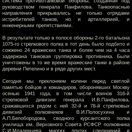
система противотанковой обороны, созданная под
руководством генерала Панфилова. Танкоопасные
направления прикрывались не только отрядами
истребителей танков, но и артиллерией, и
инженерными препятствиями.
В результате только в полосе обороны 2-го батальона
1075-го стрелкового полка в тот день было подбито и
сожжено 24 вражеских танка и более чем на 4 часа
задержана танковая группировка противника. Были
уничтожены в то же время вражеские танки в районе
деревни Петелино и в ряде других мест.
Сегодня мы преклоняем колени перед светлой
памятью бойцов и командиров, оборонявших Москву
осенью 1941 года, в том числе воинов 316-й
стрелковой дивизии генерала И.В.Панфилова,
сражавшихся рядом с ней 32-й и 78-й стрелковых
дивизий полковников В.И.Полосухина и
А.П.Белобородова, сводного курсантского полка
училища им. Верховного Совета РСФСР полковника
С.И.Младенцева, многих других соединений и