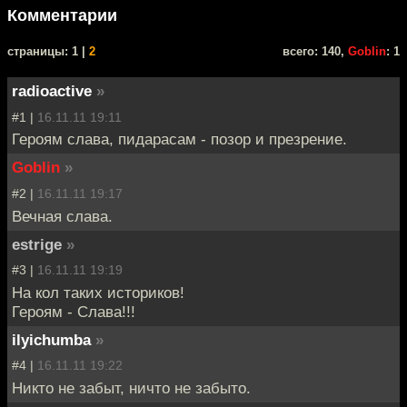
Комментарии
cтраницы: 1 |
2
всего: 140,
Goblin
: 1
radioactive
»
#1 |
16.11.11 19:11
Героям слава, пидарасам - позор и презрение.
Goblin
»
#2 |
16.11.11 19:17
Вечная слава.
estrige
»
#3 |
16.11.11 19:19
На кол таких историков!
Героям - Слава!!!
ilyichumba
»
#4 |
16.11.11 19:22
Никто не забыт, ничто не забыто.