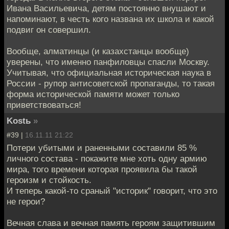
Ивана Васильевича, детям постоянно внушают и
напоминают, в честь кого названа их школа и какой
подвиг он совершил.
Вообще, алматинцы (и казахстанцы вообще)
уверены, что именно панфиловцы спасли Москву.
Учитывая, что официальная историческая наука в
России - рупор антисоветской пропаганды, то такая
форма исторической памяти может только
приветствоваться!
Kostь
»
#39 |
16.11.11 21:22
Потери убитыми и раненными составили 85 %
личного состава - покажите мне хоть одну армию
мира, того времени которая проявила бы такой
героизм и стойкость.
И теперь какой-то сраный "историк" говорит, что это
не герои?
Вечная слава и вечная память героям защитившим