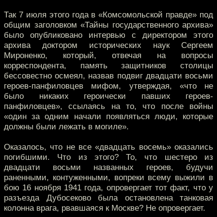
Так 7 июля этого года в «Комсомольской правде» под
общим заголовком «Тайны государственного архива»
было опубликовано интервью с директором этого
архива доктором исторических наук Сергеем
Мироненко, который, отвечая на вопросы
корреспондента, память защитников столицы
бессовестно осмеял, назвав подвиг двадцати восьми
героев-панфиловцев мифом, утверждая, «что не
было никаких героически павших героев-
панфиловцев», ссылаясь на то, что после войны
«один за одним начали появляться люди, которые
должны были лежать в могиле».
Оказалось, что не все «двадцать восемь» оказались
погибшими. Что из этого? То, что шестеро из
двадцати восьми названных героев, будучи
раненными, контуженными, вопреки всему выжили в
бою 16 ноября 1941 года, опровергает тот факт, что у
разъезда Дубосеково была остановлена танковая
колонна врага, рвавшаяся к Москве? Не опровергает.