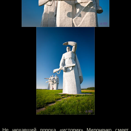
Не нюхавший пороха «историк» Мироненко смеет