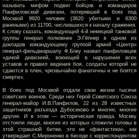
называть мифом подвиг бойцов и командиров
Панфиловской дивизии, потерявшей в боях под
Москвой 9920 человек (3620 убитыми и 6300
ранеными) из 11700, числившихся к началу сражения.
К слову сказать, командующий 4-й немецкой танковой
группы генерал полковник Э.Гёпнер в одном из
докладов командующему группой армий «Центр»
генерал-фельдмаршалу Ф.Боку назвал панфиловцев
«дикой дивизией, воюющей в нарушение всех
уставов и правил ведения боя, солдаты которой не
сдаются в плен, чрезвычайно фанатичны и не боятся
смерти».
В боях под Москвой отдали свои жизни тысячи
советских воинов. Среди них Герой Советского Союза
генерал-майор И.В.Панфилов, 22 из 28 известных
защитников разъезда Дубосеково и многие, многие
другие. И в этом — историческая правда. Москву
отстояли люди, многие из которых сложили головы в
этой страшной битве, это не «фантастика», как
утверждает С.Мироненко в беседе с корреспондентом