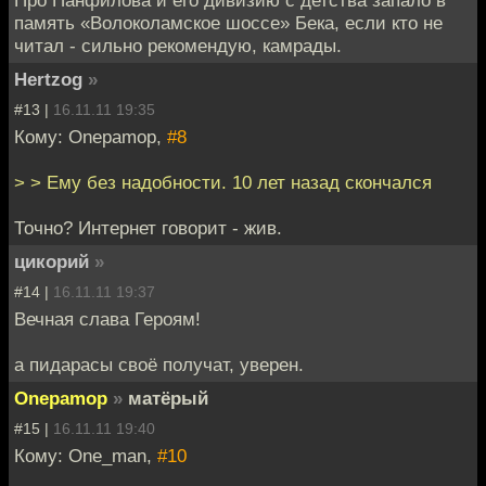
Про Панфилова и его дивизию с детства запало в
память «Волоколамское шоссе» Бека, если кто не
читал - сильно рекомендую, камрады.
Hertzog
»
#13 |
16.11.11 19:35
Кому: Onepamop,
#8
> > Ему без надобности. 10 лет назад скончался
Точно? Интернет говорит - жив.
цикорий
»
#14 |
16.11.11 19:37
Вечная слава Героям!
а пидарасы своё получат, уверен.
Onepamop
»
матёрый
#15 |
16.11.11 19:40
Кому: One_man,
#10