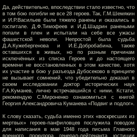
Да, действительно, впоследствии стало известно, что
в том бою погибли не все 28 героев. Так, Г.М.Шемякин
и И.Р.Васильев были тяжело ранены и оказались в
госпитале. Д.Ф.Тимофеев и И.Д.Шадрин ранеными
попали в плен и испытали на себе все ужасы
фашистской неволи. Непростой была судьба
Д.А.Кужебергенова и И.Е.Добробабина, также
оставшихся в живых, но по разным причинам
исключённых из списка Героев и до настоящего
времени не восстановленных в этом качестве, хотя
их участие в бою у разъезда Дубосеково в принципе
не вызывает сомнений, что убедительно доказал в
своем исследовании доктор исторических наук
Г.А.Куманев, лично встречавшийся с ними. Кстати,
рекомендую С.Мироненко ознакомиться с книгой
Георгия Александровича Куманева «Подвиг и подлог».
К слову сказать, судьба именно этих «воскресших из
мертвых» героев-панфиловцев послужила поводом
для написания в мае 1948 года письма Главного
военного прокурора генерал-лейтенанта юстиции