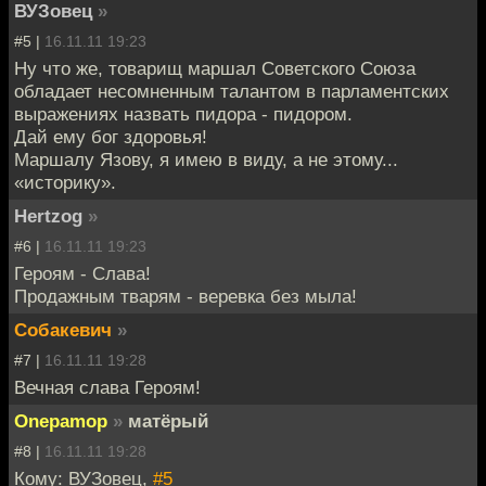
ВУЗовец
»
#5 |
16.11.11 19:23
Ну что же, товарищ маршал Советского Союза
обладает несомненным талантом в парламентских
выражениях назвать пидора - пидором.
Дай ему бог здоровья!
Маршалу Язову, я имею в виду, а не этому...
«историку».
Hertzog
»
#6 |
16.11.11 19:23
Героям - Слава!
Продажным тварям - веревка без мыла!
Собакевич
»
#7 |
16.11.11 19:28
Вечная слава Героям!
Onepamop
»
матёрый
#8 |
16.11.11 19:28
Кому: ВУЗовец,
#5