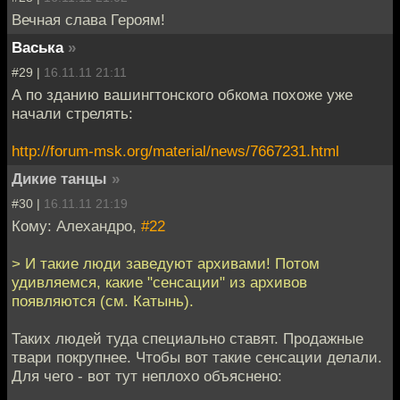
Вечная слава Героям!
Васька
»
#29 |
16.11.11 21:11
А по зданию вашингтонского обкома похоже уже
начали стрелять:
http://forum-msk.org/material/news/7667231.html
Дикие танцы
»
#30 |
16.11.11 21:19
Кому: Алехандро,
#22
> И такие люди заведуют архивами! Потом
удивляемся, какие "сенсации" из архивов
появляются (см. Катынь).
Таких людей туда специально ставят. Продажные
твари покрупнее. Чтобы вот такие сенсации делали.
Для чего - вот тут неплохо объяснено: