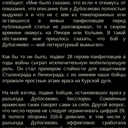
сообщил: «Мне было сказано, что если я откажусь от
показания, что описание боя у Дубосеково полностью
выдумал я и что ни с кем из тяжелораненых или
оставшихся в живых панфиловцев перед
публикацией статьи не разговаривал, то в скором
времени окажусь на Печоре или Колыме. В такой
обстановке мне пришлось сказать, что бой у
Дубосеково — мой литературный вымысел».
Как бы то ни было, подвиг 28 героев-панфиловцев в
годы войны сыграл исключительную мобилизующую
роль. Он стал примером стойкости для защитников
Сталинграда и Ленинграда, с их именем наши бойцы
отражали яростные атаки врага на Курской дуге.
На мой взгляд, подвиг бойцов, остановивших врага у
разъезда Дубосеково, бесспорен. Сожжённые
вражеские танки говорят сами за себя. Другой вопрос,
что число героев не следует ограничивать цифрой 28.
В полосе обороны 316-й дивизии, в том числе у
разъезда Дубосеково, эффективно сработала