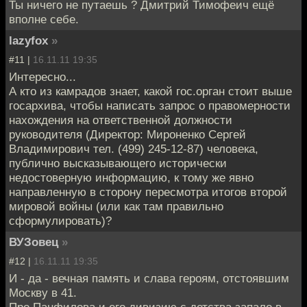
Ты ничего не путаешь ? Дмитрий Тимофеич ещё
вполне себе.
lazyfox
»
#11 |
16.11.11 19:35
Интересно...
А кто из камрадов знает, какой гос.орган стоит выше
госархива, чтобы написать запрос о правомерности
нахождения на ответственной должности
руководителя (Директор: Мироненко Сергей
Владимирович тел. (499) 245-12-87) человека,
публично высказывающего исторически
недостоверную информацию, к тому же явно
направленную в сторону пересмотра итогов второй
мировой войны (или как там правильно
сформулировать)?
ВУЗовец
»
#12 |
16.11.11 19:35
И - да - вечная память и слава героям, отстоявшим
Москву в 41.