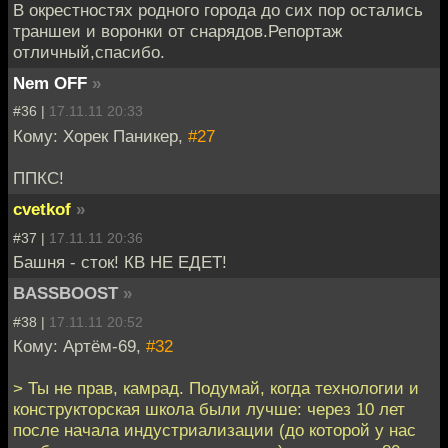
В окрестностях родного города до сих пор остались
траншеи и воронки от снарядов.Репортаж
отличный,спасибо.
Nem OFF
»
#36 |
17.11.11 20:33
Кому: Хорек Паникер,
#27
ППКС!
cvetkof
»
#37 |
17.11.11 20:36
Башня - сток! КВ НЕ ЕДЕТ!
BASSBOOST
»
#38 |
17.11.11 20:52
Кому: Артём-69,
#32
> Ты не прав, камрад. Подумай, когда технологии и
конструкторская школа были лучше: через 10 лет
после начала индустриализации (до которой у нас