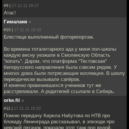
#9 |
17.11.11 18:17
Атас!
Гималаев
»
#10 |
17.11.11 18:19
Блестяще выполненный фоторепортаж.
Во времена тоталитарного ада у меня пол-школы
каждую весну уезжали в Смоленскую Область
"копать". Даром, что платформа "Тестовская"
белорусского направления была совсем рядом. У
многих дома были потрясающие коллекция. В школу
переодически вызывали сапёров.
И конечно провинившихся учеников тут же
расстреливали. А родителей ссылали в Сибирь.
orke.fil
»
#11 |
17.11.11 18:20
Помню передачу Кирила Набутова по НТВ про
блокаду Ленинграда рассказывал, в эпизоде про
невский пятачок, показали этот танк под водой,