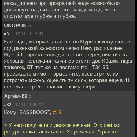
назад до него при прозрачной воде можно было
донырнуть на дыхании, но с каждым годом он
сползал все глубже и глубже.
OKOPOK
»
#31 |
17.11.11 19:47
Камрады, которые катаются по Мурманскому шоссе,
под развязкой за мостом через Неву расположен
Музей Прорыва Блокады, так вот, перед ним очень
хорошая коллекция танчиков стоит: две КВшки, пара
танкеток, БТ, тут же на постаменте - Т34-85.
проезжаете мимо - тормозните, посмотрите, их
потрогать можно, оценить ту силу, которая еще в 41
поломала хребет фашистскому зверю
Артём-69
»
#32 |
17.11.11 20:01
Кому: BASSBOOST,
#18
> У него поди еще и движок вечный. Это сейчас
ресурс танка расчитан на 2 сражения. А раньше