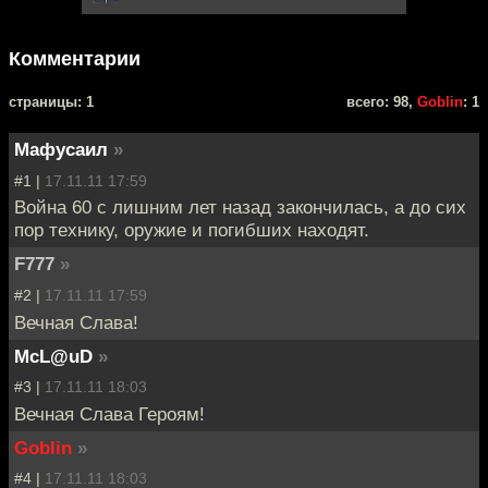
Комментарии
cтраницы: 1
всего: 98,
Goblin
: 1
Мафусаил
»
#1 |
17.11.11 17:59
Война 60 с лишним лет назад закончилась, а до сих
пор технику, оружие и погибших находят.
F777
»
#2 |
17.11.11 17:59
Вечная Слава!
McL@uD
»
#3 |
17.11.11 18:03
Вечная Слава Героям!
Goblin
»
#4 |
17.11.11 18:03