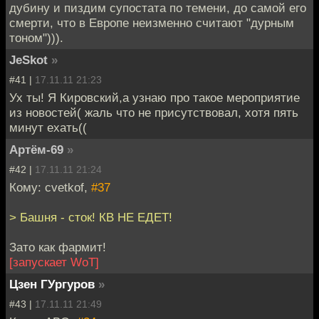
дубину и пиздим супостата по темени, до самой его
смерти, что в Европе неизменно считают "дурным
тоном"))).
JeSkot
»
#41 |
17.11.11 21:23
Ух ты! Я Кировский,а узнаю про такое мероприятие
из новостей( жаль что не присутствовал, хотя пять
минут ехать((
Артём-69
»
#42 |
17.11.11 21:24
Кому: cvetkof,
#37
> Башня - сток! КВ НЕ ЕДЕТ!
Зато как фармит!
[запускает WoT]
Цзен ГУргуров
»
#43 |
17.11.11 21:49