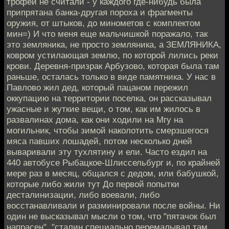
трофеи не считали - у каждого где-нибудь была
припрятана банка-другая пороха и фрагменты
оружия, от штыков, до минометов с комплектом
мин=) И что меня еще мальчишкой поражало, так
это земляника, не просто земляника, а ЗЕМЛЯНИКА,
ковром устилающая землю, по которой лились реки
крови. Деревня-призрак Арбузово, которая была там
раньше, осталась только в виде памятника. У нас в
Павлово жил дед, который пацаном пережил
оккупацию на территории поселка, он рассказывал
ужасные и жуткие вещи, о том, как им жилось в
развалинах дома, как они ходили на Мгу на
могильник, чтобы зимой наколотить смерзшегося
мяса павших лошадей, потом несколько дней
вываривали эту тухлятину и ели. Часто ездил на
440 автобусе Рыбацкое-Шлиссельбург и, по крайней
мере раз в месяц, общался с дедом, или бабушкой,
которые либо жили тут До первой попытки
десталинизации, либо воевали, либо
восстанавливали и разминировали после войны. Ни
один не высказывал мысли о том, что "пятачок был
напрасен", "сталин специально перемалывал там