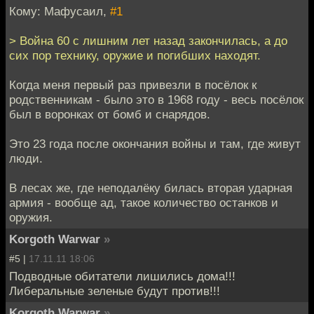
Кому: Мафусаил,
#1
> Война 60 с лишним лет назад закончилась, а до
сих пор технику, оружие и погибших находят.
Когда меня первый раз привезли в посёлок к
родственникам - было это в 1968 году - весь посёлок
был в воронках от бомб и снарядов.
Это 23 года после окончания войны и там, где живут
люди.
В лесах же, где неподалёку билась вторая ударная
армия - вообще ад, такое количество останков и
оружия.
Korgoth Warwar
»
#5 |
17.11.11 18:06
Подводные обитатели лишились дома!!!
Либеральные зеленые будут против!!!
Korgoth Warwar
»