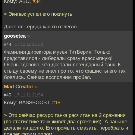
Кому: ABO,
#34
> Экипаж успел его покинуть
Даже от сердца как-то отлегло.
goosetea
»
#44 |
17.11.11 21:50
Фамилия директора музея ТитБерия! Только
представился - либералы сразу врассыпную!
Очень здорово, что достали легендарный танк. К
стыду своему не знал про то, что фашисты его так
боялись. Сейчас восполним пробел.
Mad Creator
»
#45 |
17.11.11 21:54
Кому: BASSBOOST,
#18
> Это сейчас ресурс танка расчитан на 2 сражения
(по статистике танк живет два сражения). А раньше
делали на долго. Его промыть смазать, перебрать и
поедет своим ходом!