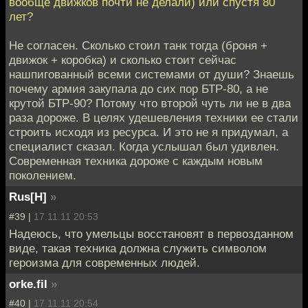
вообще движков почти не делали) или спустя 80
лет?
Не согласен. Сколько стоил танк тогда (броня +
движок + коробка) и сколько стоит сейчас
нашпигованный всеми системами от души? Знаешь
почему армия закупала до сих пор БТР-80, а не
крутой БТР-90? Потому что второй чуть ли не в два
раза дороже. В целях удешевления техники ее стали
строить исходя из ресурса. И это не я придумал, а
специалист сказал. Когда услышал был удивлен.
Современная техника дороже с каждым новым
поколением.
Rus[H]
»
#39 |
17.11.11 20:53
Надеюсь, что умельцы восстановят в первозданном
виде, такая техника должна служить символом
героизма для современных людей.
orke.fil
»
#40 |
17.11.11 20:54