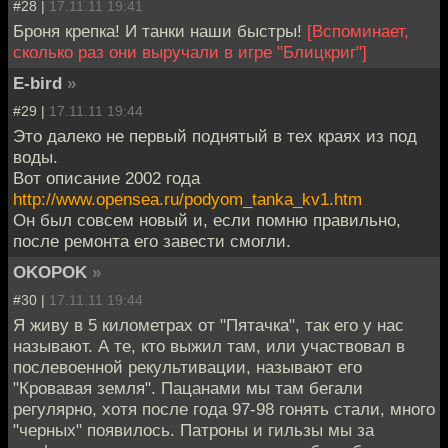
#28 |
17.11.11 19:41
Броня крепка! И танки наши быстры!
[Вспоминает,
сколько раз они выручали в игре "Блицкриг"]
E-bird
»
#29 |
17.11.11 19:44
Это далеко не первый поднятый в тех краях из под
воды.
Вот описание 2002 года
http://www.opensea.ru/podyom_tanka_kv1.htm
Он был совсем новый и, если помню правильно,
после ремонта его завести смогли.
OKOPOK
»
#30 |
17.11.11 19:44
Я живу в 5 километрах от "Пятачка", так его у нас
называют. А те, кто выжил там, или участвовал в
послевоенной рекультивации, называют его
"Кровавая земля". Пацанами мы там бегали
регулярно, хотя после года 97-98 гонять стали, много
"черных" появилось. Патроны и гильзы мы за