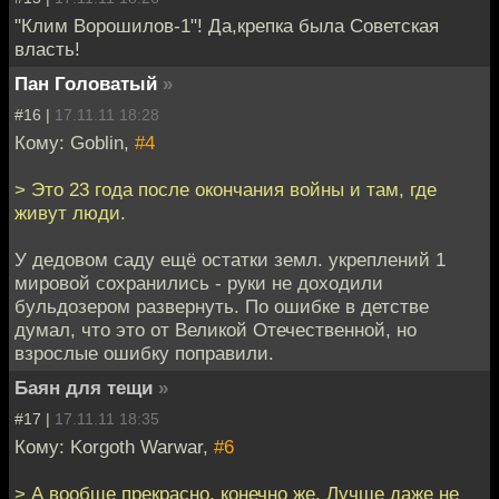
"Клим Ворошилов-1"! Да,крепка была Советская
власть!
Пан Головатый
»
#16 |
17.11.11 18:28
Кому: Goblin,
#4
> Это 23 года после окончания войны и там, где
живут люди.
У дедовом саду ещё остатки земл. укреплений 1
мировой сохранились - руки не доходили
бульдозером развернуть. По ошибке в детстве
думал, что это от Великой Отечественной, но
взрослые ошибку поправили.
Баян для тещи
»
#17 |
17.11.11 18:35
Кому: Korgoth Warwar,
#6
> А вообще прекрасно, конечно же. Лучше даже не