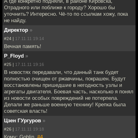
А где конкретно подняли, в районе Кировска,
Отрадного или поближе к городу? Хорошо бы
уточнить? Интересно. Чё-то по ссылкам хожу, пока
не найду.
Директор
»
#24 |
17.11.11 19:14
Вечная память!
P_Floyd
»
#25 |
17.11.11 19:16
В новостях передавали, что данный танк будет
полностью очищен от ржавчины, покрашен. Будут
восстановлены пришедшие в негодность узлы и
агрегаты двигателя. Боевая часть, насколько я понял
из новости особых повреждений не потерпела.
Делали же раньше военную технику! Крепка была
советская власть!
Цзен ГУргуров
»
#26 |
17.11.11 19:18
Кому: Goblin,
#4