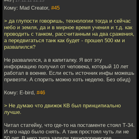
#49 |
17.11.11 22:13
Кому: Mad Creator,
#45
> да глупости говоришь, технологии тогда и сейчас
небо и земля, да и в мирное время учения и т.д. как
проводить с танком, рассчитанным на два сражения,
а передвигаться танк как будет - прошел 500 км и
развалился?
Не развалился, а в капиталку. Я вот эту
информацию получил от человека, который 10 лет
работал в военке. Если есть источник инфы можешь
привезти. А спорить можно хоть неделю. Без обид)
Кому: E-bird,
#46
> Не думаю что движок КВ был принципиально
лучше.
Читал статейку, что где-то на постаменте стоял Т-34.
И его надо было снять. А танк простоял чуть ли не
50 лет. В него типа залили технологические