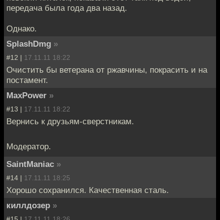
передача была года два назад.
Однако.
SplashDmg
»
#12 |
17.11.11 18:22
Очистить бы ветерана от ржавчины, покрасить и на
постамент.
MaxPower
»
#13 |
17.11.11 18:22
Вернись к друзьям-сверстникам.
Модератор.
SaintManiac
»
#14 |
17.11.11 18:25
Хорошо сохранился. Качественная сталь.
киллдозер
»
#15 |
17.11.11 18:26