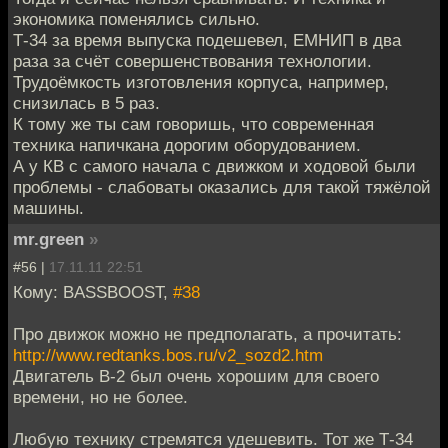
экономика поменялись сильно.
Т-34 за время выпуска подешевел, ЕМНИП в два
раза за счёт совершенствования технологии.
Трудоёмкость изготовления корпуса, например,
снизилась в 5 раз.
К тому же ты сам говоришь, что современная
техника напичкана дорогим оборудованием.
А у КВ с самого начала с движком и ходовой были
проблемы - слабоваты оказались для такой тяжёлой
машины.
mr.green
»
#56 |
17.11.11 22:51
Кому: BASSBOOST,
#38
Про движок можно не предполагать, а прочитать:
http://www.redtanks.bos.ru/v2_sozd2.htm
Двигатель В-2 был очень хорошим для своего
времени, но не более.
Любую технику стремятся удешевить. Тот же Т-34