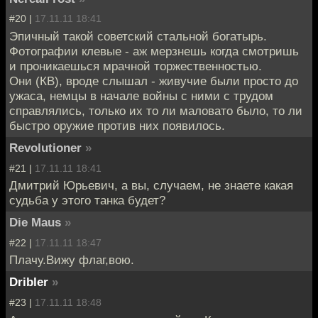
#20 |
17.11.11 18:41
Эпичный такой советский стальной богатырь.
Фотографии клевые - аж мерзнешь когда смотришь
и проникаешься мрачной торжественностью.
Они (КВ), вроде слышал - живучие были просто до
ужаса, немцы в начале войны с ними с трудом
справлялись, только их то ли маловато было, то ли
быстро оружие против них появилось.
Revolutioner
»
#21 |
17.11.11 18:41
Дмитрий Юрьевич, а вы, случаем, не знаете какая
судьба у этого танка будет?
Die Maus
»
#22 |
17.11.11 18:47
Плачу.Вижу флаг,вою.
Dribler
»
#23 |
17.11.11 18:48