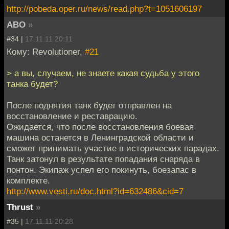
http://pobeda.oper.ru/news/read.php?t=1051606197
ABO
»
#34 |
17.11.11 20:11
Кому: Revolutioner,
#21
> а вы, случаем, не знаете какая судьба у этого
танка будет?
После поднятия танк будет отправлен на
восстановление и реставрацию.
Ожидается, что после восстановления боевая
машина останется в Ленинградской области и
сможет принимать участие в исторических парадах.
Танк затонул в результате попадания снаряда в
понтон. Экипаж успел его покинуть, боезапас в
комплекте.
http://www.vesti.ru/doc.html?id=632486&cid=7
Thrust
»
#35 |
17.11.11 20:28