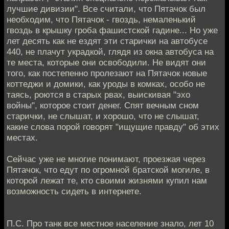
лучшие дивизии". Все считали, что Пятачок был
необходим, что Пятачок - гвоздь, немаленький
гвоздь в крышку гроба фашистской гадине... Но уже
лет десять как не ездят эти старички на автобусе
440, не плачут украдкой, глядя из окна автобуса на
те места, которые они освободили. Не видят они
того, как постепенно пролезают на Пятачок новые
коттеджи и домики, как уроды в комках, особо не
таясь, роются в старых рвах, выискивая "эхо
войны", которое стоит денег. Спят вечным сном
старички, не слышат, и хорошо, что не слышат,
какие слова порой говорят "ищущие правду" об этих
местах.
Сейчас уже не многие понимают, проезжая через
Пятачок, что едут по огромной братской могиле, в
которой лежат те, кто своими жизнями купил нам
возможность сидеть в интернете.
П.С. Про танк все местное население знало, лет 10