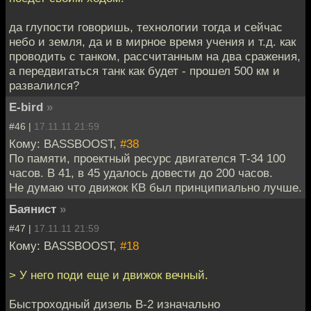
да глупости говоришь, технологии тогда и сейчас
небо и земля, да и в мирное время учения и т.д. как
проводить с танком, рассчитанным на два сражения,
а передвигаться танк как будет - прошел 500 км и
развалился?
E-bird
»
#46 |
17.11.11 21:59
Кому: BASSBOOST,
#38
По памяти, проектный ресурс двигателся Т-34 100
часов. В 41, в 45 удалось довести до 200 часов.
Не думаю что движок КВ был принципиально лучше.
Баянист
»
#47 |
17.11.11 21:59
Кому: BASSBOOST,
#18
> У него поди еще и движок вечный.
Быстроходный дизель В-2 изначально