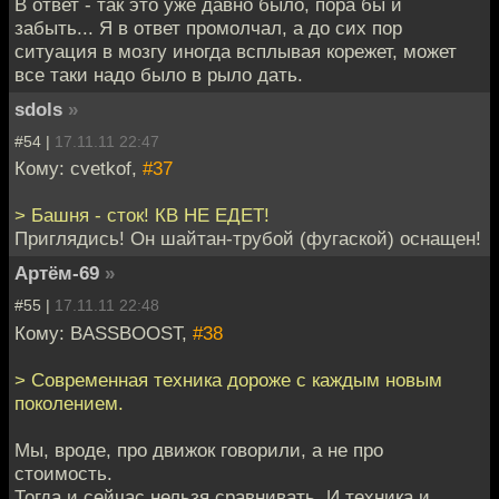
В ответ - так это уже давно было, пора бы и
забыть... Я в ответ промолчал, а до сих пор
ситуация в мозгу иногда всплывая корежет, может
все таки надо было в рыло дать.
sdols
»
#54 |
17.11.11 22:47
Кому: cvetkof,
#37
> Башня - сток! КВ НЕ ЕДЕТ!
Приглядись! Он шайтан-трубой (фугаской) оснащен!
Артём-69
»
#55 |
17.11.11 22:48
Кому: BASSBOOST,
#38
> Современная техника дороже с каждым новым
поколением.
Мы, вроде, про движок говорили, а не про
стоимость.
Тогда и сейчас нельзя сравнивать. И техника и