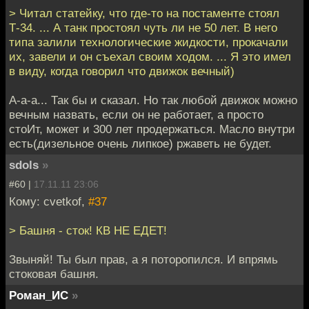
> Читал статейку, что где-то на постаменте стоял
Т-34. ... А танк простоял чуть ли не 50 лет. В него
типа залили технологические жидкости, прокачали
их, завели и он съехал своим ходом. ... Я это имел
в виду, когда говорил что движок вечный)
А-а-а... Так бы и сказал. Но так любой движок можно
вечным назвать, если он не работает, а просто
стоИт, может и 300 лет продержаться. Масло внутри
есть(дизельное очень липкое) ржаветь не будет.
sdols
»
#60 |
17.11.11 23:06
Кому: cvetkof,
#37
> Башня - сток! КВ НЕ ЕДЕТ!
Звыняй! Ты был прав, а я поторопился. И впрямь
стоковая башня.
Роман_ИС
»