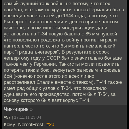
самый лучший танк войны не потому, что всех
нагибал, все таки по крутости танков Германия была
впереди планеты всей до 1944 года, а потому, что
был прост в изготовлении и дешев при не плохом
качестве, а возможности модернизации дали
установить на Т-34 новую башню с 85 мм пушкой,
что позволило продолжать войну против тигров и
пантер, вместо того, что бы менять немаленький
парк "тридцатьчетверок". В результате к сорок
четвертому году у СССР было значительно больше
танков чем у Германии. Танкисты могли позволить
потерять танк в бою, вернуться за новым и снова в
бой (конечно после этого их всех лично
расстреливал Сталин вместе с танком). Т-44 так же
имел ряд общих узлов с Т-34, что позволило
удешевить его производство, потом был Т-54, за
основу которого был взят корпус Т-44.
Чик-чирик
»
#57 |
17.11.11 23:04
Кому: NerealFrost,
#20