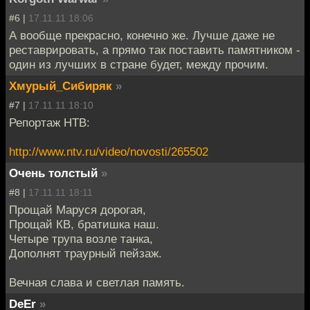
#6 |
17.11.11 18:06
А вообще прекрасно, конечно же. Лучше даже не
реставрировать, а прямо так поставить памятником -
один из лучших в стране будет, между прочим.
Хмурый_Сибиряк
»
#7 |
17.11.11 18:10
Репортаж НТВ:
http://www.ntv.ru/video/novosti/265502
Очень толстый
»
#8 |
17.11.11 18:11
Прощай Маруся дорогая,
Прощай КВ, братишка наш.
Четыре трупа возле танка,
Дополнят траурный пейзаж.
Вечная слава и светлая память.
DeEr
»