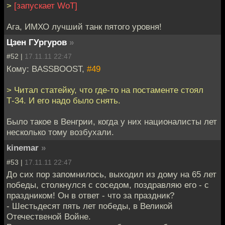
>
[запускает WoT]
Ага, ИМХО лучший танк пятого уровня!
Цзен ГУргуров
»
#52 |
17.11.11 22:47
Кому: BASSBOOST,
#49
> Читал статейку, что где-то на постаменте стоял
Т-34. И его надо было снять.
Было такое в Венгрии, когда у них националисты лет
несколько тому возбухали.
kinemar
»
#53 |
17.11.11 22:47
До сих пор запомнилось, выходил из дому на 65 лет
победы, столкнулся с соседом, поздравляю его - с
праздником! Он в ответ - что за праздник?
- Шестьдесят пять лет победы, в Великой
Отечественой Войне.