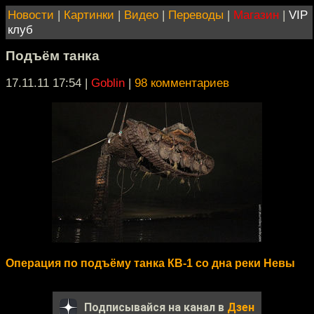
Новости
|
Картинки
|
Видео
|
Переводы
|
Магазин
|
VIP
клуб
Подъём танка
17.11.11 17:54
|
Goblin
|
98 комментариев
Операция по подъёму танка КВ-1 со дна реки Невы
Подписывайся на канал в
Дзен