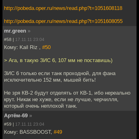
http://pobeda.oper.ru/news/read.php?t=1051608118
http://pobeda.oper.ru/news/read.php?t=1051608055
mr.green
»
#58 |
17.11.11 23:04
Кому: Kail Riz ,
#50
> Ага, в такую ЗИС 6, 107 мм не поставишь)
ЗИС 6 только если танк проходной, для фана
исключительно 152 мм, мышей бить!
Не зря КВ-2 будут отделять от КВ-1, ибо нереально
крут. Никак не хуже, если не лучше, черчилля,
который очень неплохой танк.
Артём-69
»
#59 |
17.11.11 23:04
Кому: BASSBOOST,
#49