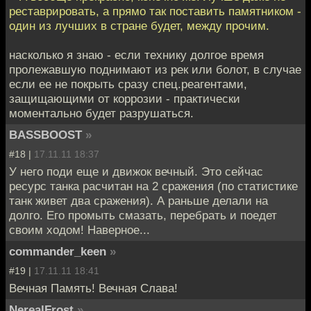
реставрировать, а прямо так поставить памятником -
один из лучших в стране будет, между прочим.
насколько я знаю - если технику долгое время
пролежавшую поднимают из рек или болот, в случае
если ее не покрыть сразу спец.реагентами,
защищающими от коррозии - практически
моментально будет разрушаться.
BASSBOOST
»
#18 |
17.11.11 18:37
У него поди еще и движок вечный. Это сейчас
ресурс танка расчитан на 2 сражения (по статистике
танк живет два сражения). А раньше делали на
долго. Его промыть смазать, перебрать и поедет
своим ходом! Наверное...
commander_keen
»
#19 |
17.11.11 18:41
Вечная Память! Вечная Слава!
NerealFrost
»