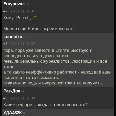
Fraypower
»
#7 |
20.11.11 01:37
Кому: Psixott,
#1
Можно ещё Египет переименовать!
Leonidze
»
#8 |
20.11.11 01:37
пора, пора уже завезти в Египте быструю и
последовательную демократию.
геев, либеральных журналистов, люстрации и всё
такое.
а то как-то неэффективно работают - народ всё еще
пытается что-то высказать.
этак можно ведь и очередной грант не получить.
Раз-Два
»
#9 |
20.11.11 01:39
Какие реформы, когда столько воровать?
УДА482К
»