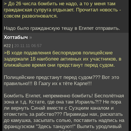
> До 26 числа бомбить не надо, а то у меня там
гражданская супруга отдыхает. Прочитал новость -
совсем разволновался.
Надо было гражданскую тещу в Египет отправить.
Хоттабыч
»
#22 |
20.11.11 06:57
>В ходе подавления беспорядков полицейские
задержали 18 наиболее активных их участников, в
ближайшее время они предстанут перед судом.
Полицейские предстанут перед судом??? Вот это
правильно!!! В Гаагу их к тёте Карле!!!
Бомбить Египет, непременно бомбить! Бесполётная
зона и т.д. Кстате, где она там Израиль?!? Не пора
ли вернуть Синай вместе с Суэцким каналом и
отомстить за рабство??? Пирамиды нах, раскатать
до камушка, засыпать солью, поставить надпись на
французском "Здесь танцуют!" Вылить уродливый