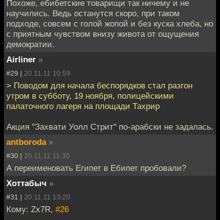
Похоже, ебибетские товарищи так ничему и не
научились. Ведь останутся скоро, при таком
подходе, совсем с голой жопой и без куска хлеба, но
с приятным чувством внизу живота от ощущения
демократии.
Airliner
»
#29 |
20.11.11 10:59
> Поводом для начала беспорядков стал разгон
утром в субботу, 19 ноября, полицейскими
палаточного лагеря на площади Тахрир
Акция "Захвати Уолл Стрит" по-арабски не задалась.
antboroda
»
#30 |
20.11.11 11:30
А переименовать Египет в Ебипет пробовали?
Хоттабыч
»
#31 |
20.11.11 13:20
Кому: Zx7R,
#26