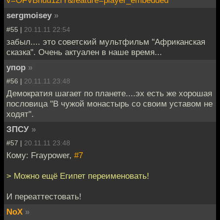
v=OFVBhuu12fY&feature=player_embedded
sergmoisey
»
#55 |
20.11.11 22:54
забыл.... это советский мультфильм "Африканская
сказка". Очень актуален в наше время...
упор
»
#56 |
20.11.11 23:48
Демократия шагает по планете....эх есть же хорошая
пословица "В чужой монастырь со своим уставом не
ходят".
ЗПСУ
»
#57 |
20.11.11 23:48
Кому: Fraypower,
#7
> Можно ещё Египет переименовать!
И переаттестовать!
NoX
»