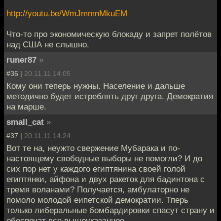
http://youtu.be/WmJmmnMkuEM
Что-то про экономическую блокаду и запрет полётов
над США не слышно.
runer87
»
#36 |
20.11.11 14:05
Кому они теперь нужны. Население и дальше
методично будет истреблять друг друга. Демократия
на марше.
small_cat
»
#37 |
20.11.11 14:24
Вот те на, неужто свержение Мубарака и по-
настоящему свободные выборы не помогли? И до
сих пор нет у каждого египтянина своей голой
египтянки, айфона и двух ракеток для бадинтона с
тремя воланами? Получается, амбулаторно не
помоло молодой еипетской демократии. Тперь
только либеральные бомбардировки спасут страну и
обеспечат все вышеуказанное.