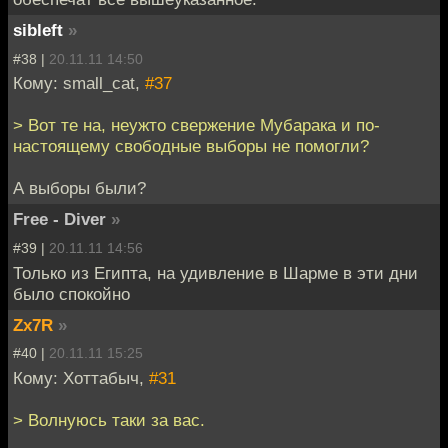
sibleft
»
#38 |
20.11.11 14:50
Кому: small_cat,
#37
> Вот те на, неужто свержение Мубарака и по-
настоящему свободные выборы не помогли?
А выборы были?
Free - Diver
»
#39 |
20.11.11 14:56
Только из Египта, на удивление в Шарме в эти дни
было спокойно
Zx7R
»
#40 |
20.11.11 15:25
Кому: Хоттабыч,
#31
> Волнуюсь таки за вас.