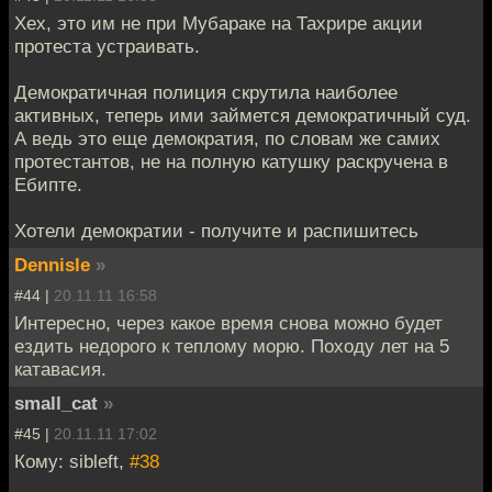
Хех, это им не при Мубараке на Тахрире акции
протеста устраивать.
Демократичная полиция скрутила наиболее
активных, теперь ими займется демократичный суд.
А ведь это еще демократия, по словам же самих
протестантов, не на полную катушку раскручена в
Ебипте.
Хотели демократии - получите и распишитесь
Dennisle
»
#44 |
20.11.11 16:58
Интересно, через какое время снова можно будет
ездить недорого к теплому морю. Походу лет на 5
катавасия.
small_cat
»
#45 |
20.11.11 17:02
Кому: sibleft,
#38