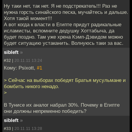
Ну таки нет, так нет. Я не подстрекатель!!! Раз не
нужна горсть синайского песка, мучайтесь и дальше.
Хотя такой момент!!!
А вот когда к власти в Египте придут радикальные
исламисты, вспомните дедушку Хоттабыча, да
будет поздно. Там уже хрена Кэмп-Дэвидом можно
будет ситуацию устаканить. Волнуюсь таки за вас.
sibleft
»
#32 |
20.11.11 13:24
Кому: Psixott,
#1
> Сейчас на выборах победят Братья мусульмане и
бомбить никого ненадо.
>
В Тунисе их аналог набрал 30%. Почему в Египте
они должны непременно победить?
sibleft
»
#33 |
20.11.11 13:28