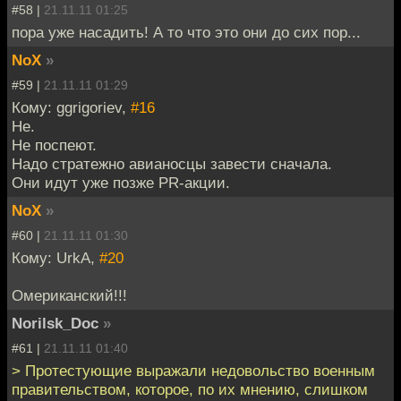
#58 |
21.11.11 01:25
пора уже насадить! А то что это они до сих пор...
NoX
»
#59 |
21.11.11 01:29
Кому: ggrigoriev,
#16
Не.
Не поспеют.
Надо стратежно авианосцы завести сначала.
Они идут уже позже PR-акции.
NoX
»
#60 |
21.11.11 01:30
Кому: UrkA,
#20
Омериканский!!!
Norilsk_Doc
»
#61 |
21.11.11 01:40
> Протестующие выражали недовольство военным
правительством, которое, по их мнению, слишком