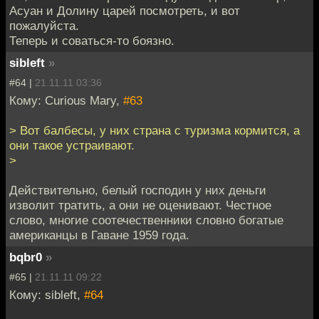
Асуан и Долину царей посмотреть, и вот
пожалуйста.
Теперь и соваться-то боязно.
sibleft
»
#64 |
21.11.11 03:36
Кому: Curious Mary,
#63
> Вот балбесы, у них страна с туризма кормится, а
они такое устраивают.
>
Действительно, белый господин у них деньги
изволит тратить, а они не оценивают. Честное
слово, многие соотечественники словно богатые
американцы в Гаване 1959 года.
bqbr0
»
#65 |
21.11.11 09:22
Кому: sibleft,
#64