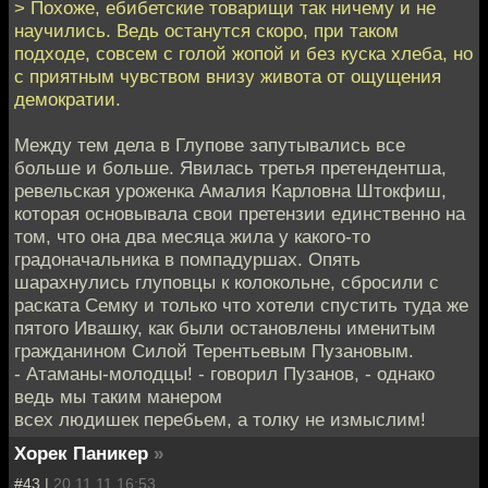
> Похоже, ебибетские товарищи так ничему и не
научились. Ведь останутся скоро, при таком
подходе, совсем с голой жопой и без куска хлеба, но
с приятным чувством внизу живота от ощущения
демократии.
Между тем дела в Глупове запутывались все
больше и больше. Явилась третья претендентша,
ревельская уроженка Амалия Карловна Штокфиш,
которая основывала свои претензии единственно на
том, что она два месяца жила у какого-то
градоначальника в помпадуршах. Опять
шарахнулись глуповцы к колокольне, сбросили с
раската Семку и только что хотели спустить туда же
пятого Ивашку, как были остановлены именитым
гражданином Силой Терентьевым Пузановым.
- Атаманы-молодцы! - говорил Пузанов, - однако
ведь мы таким манером
всех людишек перебьем, а толку не измыслим!
Хорек Паникер
»
#43 |
20.11.11 16:53