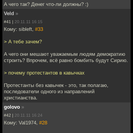
А чего так? Денег что-ли должны? :)
Veld
»
#41 |
20.11.11 16:15
Кому: sibleft,
#33
> А тебе зачем?
А чего они мешают уважаемым людям демократию
строить? Впрочем, всё равно бомбить будут Сирию.
> почему протестантов в кавычках
Протестанты без кавычек - это, так полагаю,
последователи одного из направлений
христианства.
golovo
»
#42 |
20.11.11 16:24
Кому: Val1974,
#28