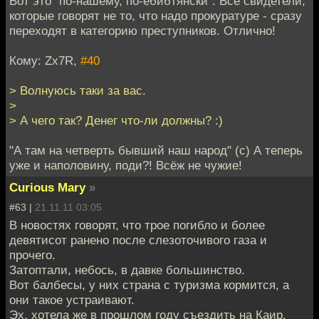
Вот это "по-нашему, по-ебибтянски". Все свидетели,
которые говорят не то, что надо прокуратуре - сразу
переходят в категорию преступников. Отлично!
Кому: Zx7R,
#40
> Волнуюсь таки за вас.
>
> А чего так? Денег что-ли должны? :)
"А там на четверть бывший наш народ" (с) А теперь
уже и наполовину, поди?! Всёж не чужие!
Curious Mary
»
#63 |
21.11.11 03:05
В новостях говорят, что трое погибло и более
девятисот ранено после слезоточивого газа и
прочего.
Затоптали, небось, в давке большинство.
Вот балбесы, у них страна с туризма кормится, а
они такое устраивают.
Эх, хотела же в прошлом году съездить на Каир,