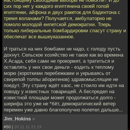
настоящему свободные выборы не помогли? И до
сих пор нет у каждого египтянина своей голой
египтянки, айфона и двух ракеток для бадинтона с
тремя воланами? Получается, амбулаторно не
помоло молодой еипетской демократии. Тперь
только либеральные бомбардировки спасут страну и
обеспечат все вышеуказанное.
И траться на них бомбами не надо, с голоду пусть
дохнут. Сельское хозяйство не такое как во времена
Х.Асада, себя сами не прокормят, а тратиться и
оставлять у них свои деньги - ездить к теплому
морю (короткими перебежками и укрываясь от
свирепой толпы аборигенов) здравомыслящие не
поедут. Эту страну ждёт хаос, не стоило им идти на
поводу у известных товарищей. А беспредел на
известной площади может продолжаться долго -
шерифа это уже не *бёт, демократический ветер
перемен уже давно благополучно полетел дальше...
Jim_Hokins
»
#50 |
20.11.11 21:19