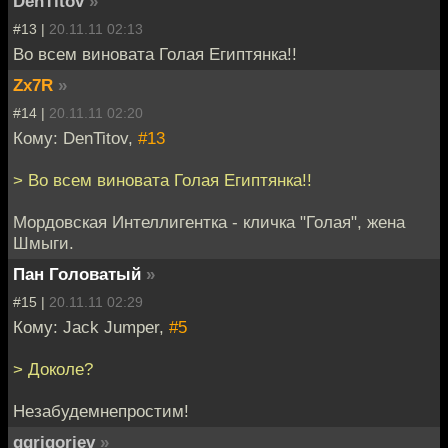
DenTitov
»
#13 |
20.11.11 02:13
Во всем виновата Голая Египтянка!!
Zx7R
»
#14 |
20.11.11 02:20
Кому: DenTitov,
#13
> Во всем виновата Голая Египтянка!!
Мордовская Интеллигентка - кличка "Голая", жена
Шмыги.
Пан Головатый
»
#15 |
20.11.11 02:29
Кому: Jack Jumper,
#5
> Доколе?
Незабудемнепростим!
ggrigoriev
»