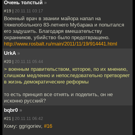
Очень толстый
»
#19 |
20.11.11 03:17
Военный врач в звании майора напал на
тяжелобольного 83-летнего Мубарака и попытался
его задушить. Благодаря вмешательству
охранников, убийство было предотвращено.
http://www.rosbalt.ru/main/2011/11/19/914441.html
UrkA
»
#20 |
20.11.11 05:44
> военным правительством, которое, по их мнению,
слишком медленно и непоследовательно претворяет
в жизнь демократические реформы
то есть принцип все отнять и поделить, он не
исконно русский?
bqbr0
»
#21 |
20.11.11 06:42
Кому: ggrigoriev,
#16