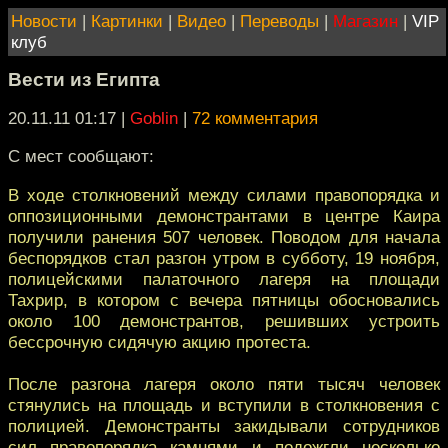
Новости
|
Картинки
|
Видео
|
Переводы
|
Магазин
|
VIP
клуб
Вести из Египта
20.11.11 01:17
|
Goblin
|
72 комментария
С мест сообщают:
В ходе столкновений между силами правопорядка и
оппозиционными демонстрантами в центре Каира
получили ранения 507 человек. Поводом для начала
беспорядков стал разгон утром в субботу, 19 ноября,
полицейскими палаточного лагеря на площади
Тахрир, в котором с вечера пятницы обосновались
около 100 демонстрантов, решивших устроить
бессрочную сидячую акцию протеста.
После разгона лагеря около пяти тысяч человек
стянулись на площадь и вступили в столкновения с
полицией. Демонстранты закидывали сотрудников
сил правопорядка камнями и подожгли несколько