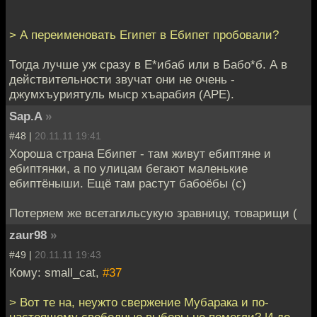
> А переименовать Египет в Ебипет пробовали?
Тогда лучше уж сразу в Е*ибаб или в Бабо*б. А в
действительности звучат они не очень -
джумхъуриятуль мыср хъарабия (АРЕ).
Sap.A
»
#48 |
20.11.11 19:41
Хороша страна Ебипет - там живут ебиптяне и
ебиптянки, а по улицам бегают маленькие
ебиптёныши. Ещё там растут бабоёбы (с)
Потеряем же всетагильсукую зравницу, товарищи (
zaur98
»
#49 |
20.11.11 19:43
Кому: small_cat,
#37
> Вот те на, неужто свержение Мубарака и по-