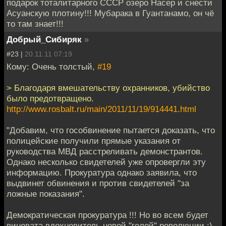
подарок тоталитарного СССР озеро Насер и снести
Асуанскую плотину!!! Мубарака в Гуантанамо, он чё
то там знает!!!
Добрый_Сибиряк
»
#23 |
20.11.11 07:19
Кому: Очень толстый,
#19
> Благодаря вмешательству охранников, убийство
было предотвращено.
http://www.rosbalt.ru/main/2011/11/19/914441.html
"Добавим, что гособвинение пытается доказать, что
полицейские получили прямые указания от
руководства МВД расстреливать демонстрантов.
Однако несколько свидетелей уже опровергли эту
информацию. Прокуратура однако заявила, что
выдвинет обвинения и против свидетелей "за
ложные показания".
Демократическая прокуратура !!! Но во всем будет
виновата вдохновитель новой "голой" революции :)