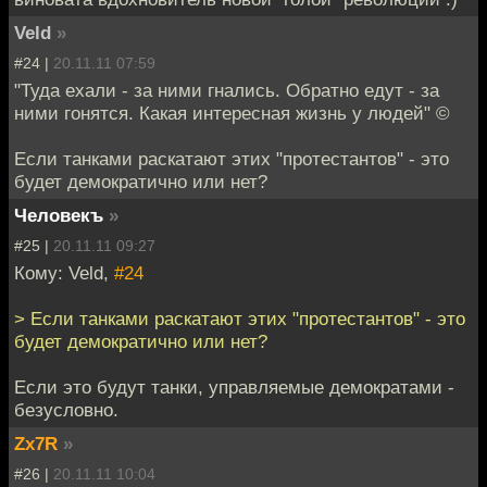
Veld
»
#24 |
20.11.11 07:59
"Туда ехали - за ними гнались. Обратно едут - за
ними гонятся. Какая интересная жизнь у людей" ©
Если танками раскатают этих "протестантов" - это
будет демократично или нет?
Человекъ
»
#25 |
20.11.11 09:27
Кому: Veld,
#24
> Если танками раскатают этих "протестантов" - это
будет демократично или нет?
Если это будут танки, управляемые демократами -
безусловно.
Zx7R
»
#26 |
20.11.11 10:04