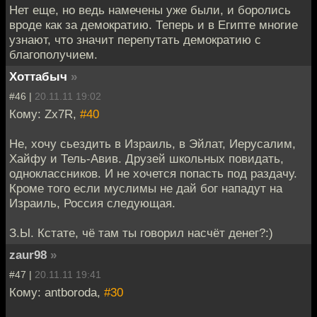
Нет еще, но ведь намечены уже были, и боролись
вроде как за демократию. Теперь и в Египте многие
узнают, что значит перепутать демократию с
благополучием.
Хоттабыч
»
#46 |
20.11.11 19:02
Кому: Zx7R,
#40
Не, хочу сьездить в Израиль, в Эйлат, Иерусалим,
Хайфу и Тель-Авив. Друзей школьных повидать,
одноклассников. И не хочется попасть под раздачу.
Кроме того если муслимы не дай бог нападут на
Израиль, Россия следующая.
З.Ы. Кстате, чё там ты говорил насчёт денег?:)
zaur98
»
#47 |
20.11.11 19:41
Кому: antboroda,
#30