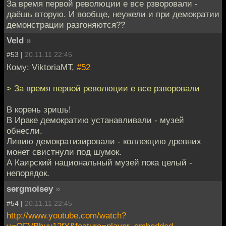
За время первой революции е все рзворовали -
даёшь вторую. И вообще, неужели и при демократии
демонстрации разгоняются??
Veld
»
#53 |
20.11.11 22:45
Кому: ViktoriaMT,
#52
> За время первой революции е все рзворовали
В корень зришь!
В Ираке демократию устанавливали - музей
обнесли.
Ливию демократизировали - коллекцию древних
монет свистнули под шумок.
А Каирский национальный музей пока целый -
непорядок.
sergmoisey
»
#54 |
20.11.11 22:45
http://www.youtube.com/watch?