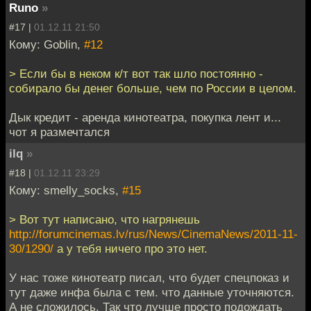
Runo
»
#17 |
01.12.11 21:50
Кому: Goblin,
#12
> Если бы в неком к/т вот так шло постоянно -
собирало бы денег больше, чем по России в целом.
Дык кредит - аренда кинотеатра, покупка лент и...
чот я размечтался
ilq
»
#18 |
01.12.11 23:29
Кому: smelly_socks,
#15
> Вот тут написано, что нагрянешь
http://forumcinemas.lv/rus/News/CinemaNews/2011-11-
30/1290/
а у тебя ничего про это нет.
У нас тоже кинотеатр писал, что будет спецпоказ и
тут даже инфа была с тем. что данные уточняются.
А не сложилось. Так что лучше просто подождать