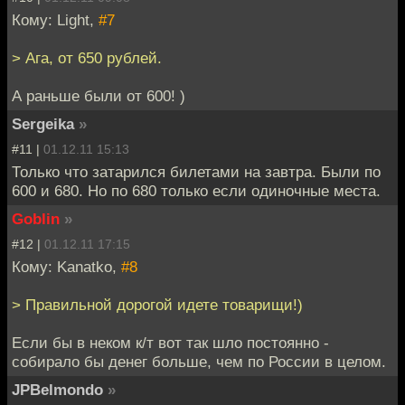
Кому: Light,
#7
> Ага, от 650 рублей.
А раньше были от 600! )
Sergeika
»
#11 |
01.12.11 15:13
Только что затарился билетами на завтра. Были по
600 и 680. Но по 680 только если одиночные места.
Goblin
»
#12 |
01.12.11 17:15
Кому: Kanatko,
#8
> Правильной дорогой идете товарищи!)
Если бы в неком к/т вот так шло постоянно -
собирало бы денег больше, чем по России в целом.
JPBelmondo
»