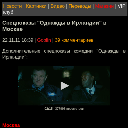
Новости
|
Картинки
|
Видео
|
Переводы
|
Магазин
|
VIP
клуб
Спецпоказы "Однажды в Ирландии" в
Москве
22.11.11 18:39
|
Goblin
|
39 комментариев
Дополнительные спецпоказы комедии "Однажды в
Ирландии":
02:15
|
377998 просмотров
Москва