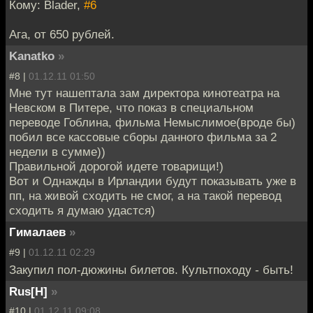
Кому: Blader,
#6
Ага, от 650 рублей.
Kanatko
»
#8 |
01.12.11 01:50
Мне тут нашептала зам директора кинотеатра на
Невском в Питере, что показ в специальном
переводе Гоблина, фильма Немыслимое(вроде бы)
побил все кассовые сборы данного фильма за 2
недели в сумме))
Правильной дорогой идете товарищи!)
Вот и Однажды в Ирландии будут показывать уже в
пп, на живой сходить не смог, а на такой перевод
сходить я думаю удастся)
Гималаев
»
#9 |
01.12.11 02:29
Закупил пол-дюжины билетов. Культпоходу - быть!
Rus[H]
»
#10 |
01.12.11 09:08