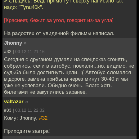
> Стыдись! Ведь прямо тут сверху написано как
надо: "Tynu40k".
[Краснеет, бежит за угол, говорит из-за угла]
На радостях от увиденной фильмы написал.
Jhonny
»
#32 |
03.12.11 21:16
Сегодня с друганом думали на спецпоказ сгонять,
собрались, сели в автобус, поехали...но, видимо, не
судьба была достигнуть цели. :( Автобус сломался
в дороге, замена прибыла через минут 30-40 и мы
уже не успевали. Обидно очень. Благо хоть
билетами не закупились заранее.
valtazar
»
#33 |
03.12.11 22:32
Кому: Jhonny,
#32
Приходите завтра!