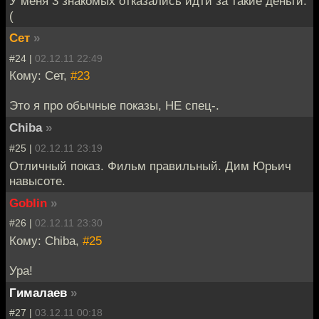
У меня 3 знакомых отказались идти за такие деньги:
(
Сет
»
#24 |
02.12.11 22:49
Кому: Сет,
#23
Это я про обычные показы, НЕ спец-.
Chiba
»
#25 |
02.12.11 23:19
Отличный показ. Фильм правильный. Дим Юрьич
навысоте.
Goblin
»
#26 |
02.12.11 23:30
Кому: Chiba,
#25
Ура!
Гималаев
»
#27 |
03.12.11 00:18