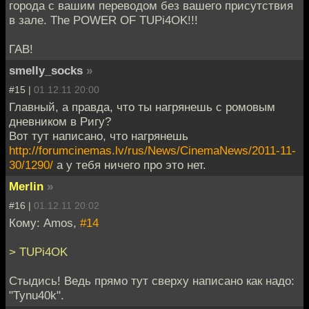
города с вашим переводом без вашего присутствия
в зале. The POWER OF TUPi4OK!!!
ГАВ!
smelly_socks
»
#15 |
01.12.11 20:00
Главный, а правда, что ты нагрянешь с ромовым
дневником в Ригу?
Вот тут написано, что нагрянешь
http://forumcinemas.lv/rus/News/CinemaNews/2011-11-
30/1290/
а у тебя ничего про это нет.
Merlin
»
#16 |
01.12.11 20:02
Кому: Amos,
#14
> TUPi4OK
Стыдись! Ведь прямо тут сверху написано как надо:
"Tynu40k".