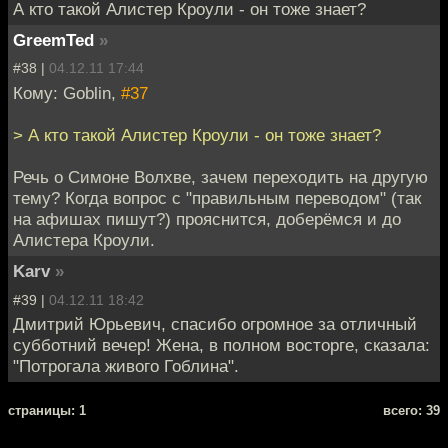
А кто такой Алистер Кроули - он тоже знает?
GreemTed
»
#38 |
04.12.11 17:44
Кому: Goblin,
#37
> А кто такой Алистер Кроули - он тоже знает?
Речь о Симоне Волхве, зачем переходить на другую
тему? Когда вопрос с "правильным переводом" (так
на афишах пишут?) прояснится, доберёмся и до
Алистера Кроули.
Karv
»
#39 |
04.12.11 18:42
Дмитрий Юрьевич, спасибо огромное за отличный
субботний вечер! Жена, в полном восторге, сказала:
"Потрогала живого Гоблина".
cтраницы: 1
всего: 39