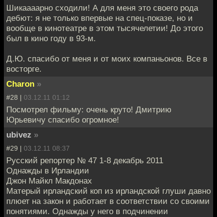
Шикаааарно сходили! А для меня это своего рода
дебют: я не только впервые на спец-показе, но и
вообще в кинотеатре в этом тысячелетии! До этого
был в кино году в 93-м.
Д.Ю. спасибо от меня и от моих компаньонов. Все в
восторге.
Charon
»
#28 |
03.12.11 01:12
Посмотрел фильму: очень круто! Дмитрию
Юрьевичу спасибо огромное!
ubivez
»
#29 |
03.12.11 08:37
Русский репортер № 47 1-8 декабрь 2011
Однажды в Ирландии
Джон Майкл Макдонах
Матерый ирландский коп из ирландской глуши давно
плюет на закон и работает в соответствии со своими
понятиями. Однажды у него в подчинении