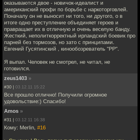
оказываются двое - новичок-идеалист и
американский профи по борьбе с наркоторговлей.
Поначалу он не выносит ни того, ни другого, о в
итоге одно преступление объединяет героев и
правращает их в отличную и очень веселую банду.
Жесткий, неполиткорректный ирландский боевик про
парней без тормозов, но зато с принципами.
Евгений Гусятинский , кинообозреватель "РР".
Я выпал. Человек не смотрел, не читал, не
готовился.
zeus1403
»
#30 |
03.12.11 15:22
Все прошло отлично! Получили огромное
удовольствие:) Спасибо!
Amos
»
#31 |
03.12.11 16:38
Кому: Merlin,
#16