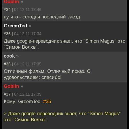
Goblin
»
#34 |
04.12.11 13:46
ну что - сегодня последний заезд
GreemTed
»
#35 |
04.12.11 17:34
Даже google-переводчик знает, что "Simon Magus" это
"Симон Волхв".
cook
»
#36 |
04.12.11 17:35
Отличный фильм. Отличный показ. С
удовольствием: спасибо!
Goblin
»
#37 |
04.12.11 17:39
Кому: GreemTed,
#35
> Даже google-переводчик знает, что "Simon Magus"
это "Симон Волхв".