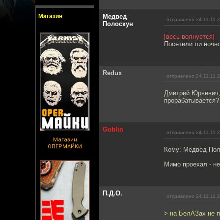
Магазин
Медвед
отправлено 24.11.11 
Полоскун
[весь волнуется]
Посетили ли ночно
Redux
отправлено 24.11.11 
Дмитрий Юрьевич, 
прорабатывается?
Goblin
отправлено 24.11.11 
Магазин
ОПЕРМАЙКИ
Кому: Медвед По
Мимо проехал - не
П.Д.О.
отправлено 24.11.11 
> на БелАЗах не п