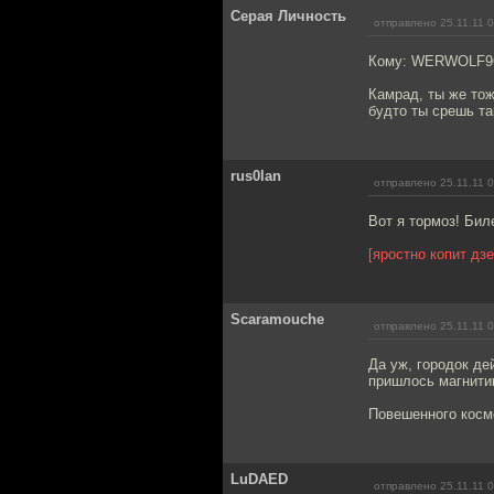
Серая Личность
отправлено 25.11.11 
Кому: WERWOLF9
Камрад, ты же тож
будто ты срешь та
rus0lan
отправлено 25.11.11 
Вот я тормоз! Биле
[яростно копит дзе
Scaramouche
отправлено 25.11.11 
Да уж, городок де
пришлось магнитик
Повешенного косм
LuDAED
отправлено 25.11.11 