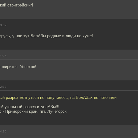
кий стритрэйсинг!
23:59
арусь, у нас тут БелAЗы родные и люди не хуже!
01:25
 ширится. Успехов!
02:32
ый разрез метнуться не получилось, на БелАЗах не погоняли.
ый угольный разрез и БелАЗы!!!
 - Приморский край, пгт. Лучегорск
04:16