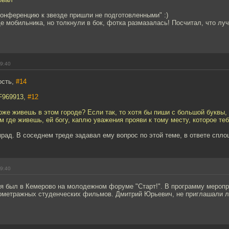
конференцию к звезде пришли не подготовленными" :)
е мобильника, но толкнули в бок, фотка размазалась! Посчитал, что луч
09:40
ость,
#14
F969913,
#12
оже живешь в этом городе? Если так, то хотя бы пиши с большой буквы, 
м где живешь, ей богу, каплю уважения прояви к тому месту, которое теб
ад. В соседнем треде задавал ему вопрос по этой теме, в ответе спло
09:40
емя был в Кемерово на молодежном форуме "Старт!". В программу мероп
ометражных студенческих фильмов. Дмитрий Юрьевич, не приглашали ли