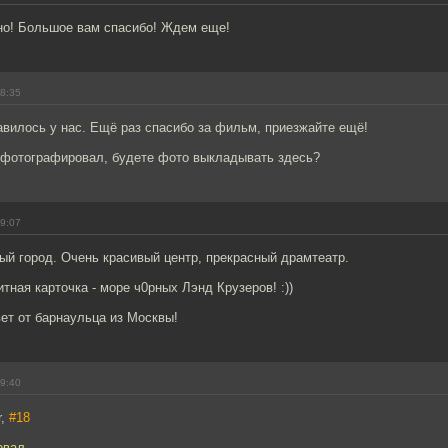
но! Большое вам спасибо! Ждем еще!
08:35
авилось у нас. Ещё раз спасибо за фильм, приезжайте ещё!
о фотографировал, будете фото выкладывать здесь?
09:07
ый город. Очень красивый центр, прекрасный драмтеатр.
итная карточка - море ч0рных Лэнд Крузеров! :))
ет от барнаульца из Москвы!
09:40
r,
#18
овал