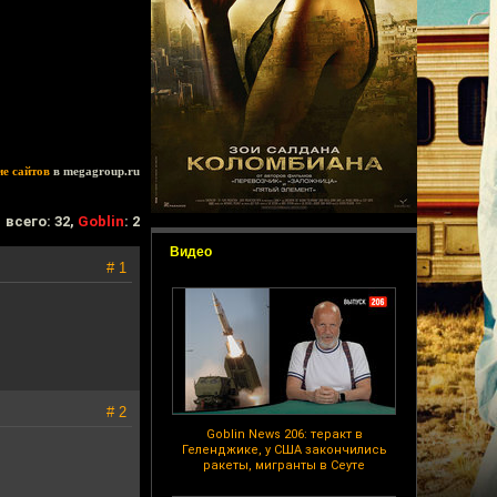
ие сайтов
в megagroup.ru
всего: 32,
Goblin
: 2
Видео
# 1
# 2
Goblin News 206: теракт в
Геленджике, у США закончились
ракеты, мигранты в Сеуте