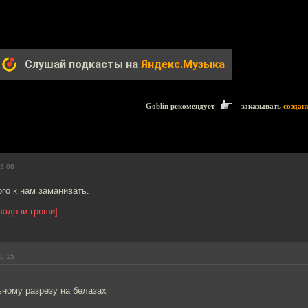
Слушай подкасты на
Яндекс.Музыка
Goblin рекомендует
заказывать
создан
23:08
ого к нам заманивать.
ладони гроши]
23:15
ьному разрезу на белазах