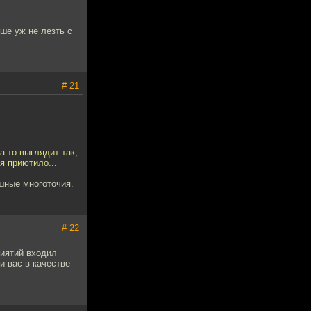
ше уж не лезть с
# 21
а то выглядит так,
я приютило...
шные многоточия.
# 22
риятий входил
 вас в качестве