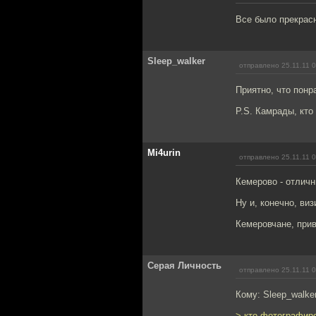
Все было прекрас
Sleep_walker
отправлено 25.11.11 
Приятно, что понр
P.S. Камрады, кт
Mi4urin
отправлено 25.11.11 
Кемерово - отличн
Ну и, конечно, виз
Кемеровчане, прив
Серая Личность
отправлено 25.11.11 
Кому: Sleep_walke
> кто фотографир