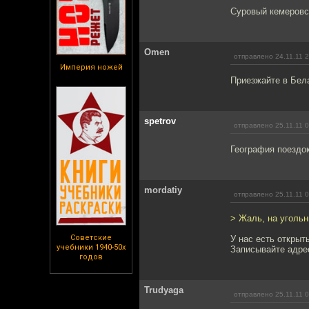
Суровый кемеровс
Omen
отправлено 24.11.11 
Империя ножей
Приезжайте в Бел
spetrov
отправлено 25.11.11 
География поездок
mordatiy
отправлено 25.11.11 
> Жаль, на угольн
Советские
У нас есть открыт
учебники 1940-50х
Записывайте адрес
годов
Trudyaga
отправлено 25.11.11 