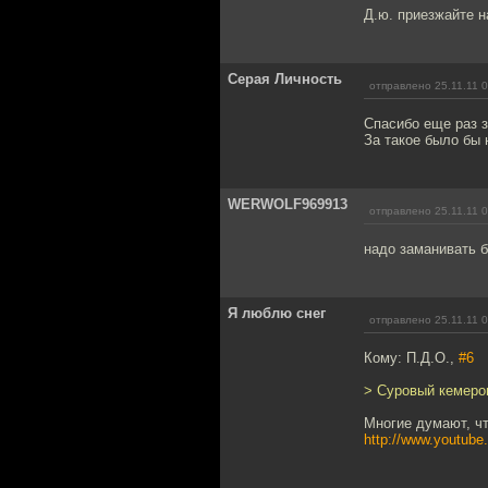
Д.ю. приезжайте н
Серая Личность
отправлено 25.11.11 
Спасибо еще раз з
За такое было бы 
WERWOLF969913
отправлено 25.11.11 
надо заманивать б
Я люблю снег
отправлено 25.11.11 
Кому: П.Д.О.,
#6
> Суровый кемеров
Многие думают, чт
http://www.youtu