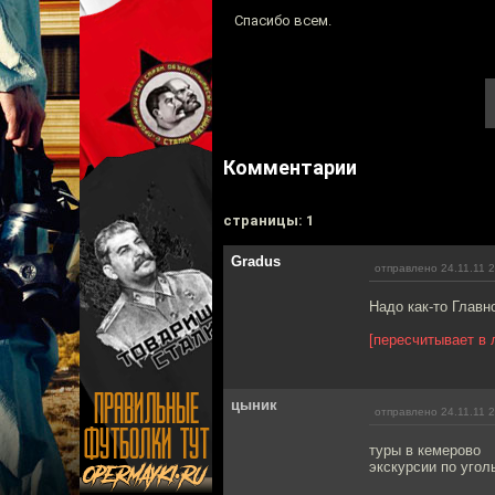
Спасибо всем.
Комментарии
cтраницы: 1
Gradus
отправлено 24.11.11 
Надо как-то Главн
[пересчитывает в 
цыник
отправлено 24.11.11 
туры в кемерово
экскурсии по угол