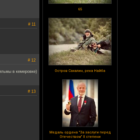
65
# 11
# 12
Остров Сахалин, река Найба
фильмы в кемеровке)
# 13
Медаль ордена "За заслуги перед
Отечеством" II степени