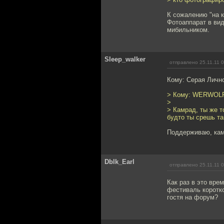
К сожалению "на 
Фотоаппарат в вид
мибильником.
Sleep_walker
отправлено 25.11.11 
Кому: Серая Личн
> Кому: WERWOL
>
> Камрад, ты же т
будто ты срешь та
Поддерживаю, камр
Dblk_Earl
отправлено 25.11.11 
Как раз в это вр
фестиваль коротк
гостя на форум?