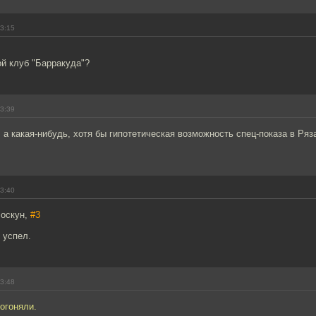
23:15
й клуб "Барракуда"?
23:39
а какая-нибудь, хотя бы гипотетическая возможность спец-показа в Ряз
23:40
лоскун,
#3
 успел.
23:48
огоняли.