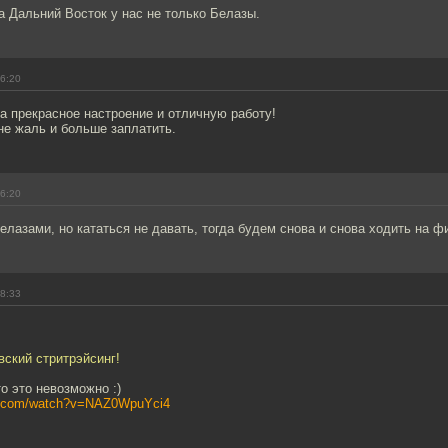
а Дальний Восток у нас не только Белазы.
06:20
а прекрасное настроение и отличную работу!
не жаль и больше заплатить.
06:20
елазами, но кататься не давать, тогда будем снова и снова ходить на 
08:33
ский стритрэйсинг!
о это невозможно :)
be.com/watch?v=NAZ0WpuYci4