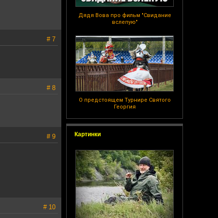
Дядя Вова про фильм "Свидание
вслепую"
# 7
# 8
О предстоящем Турнире Святого
Георгия
Картинки
# 9
# 10