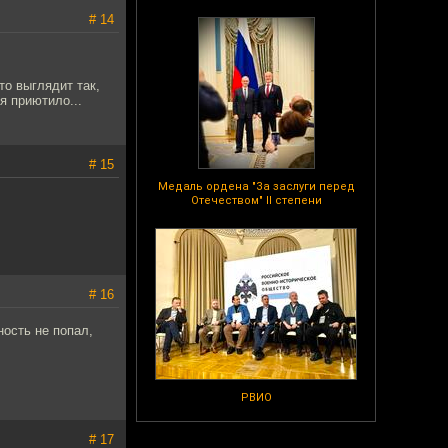
# 14
то выглядит так,
я приютило...
# 15
Медаль ордена "За заслуги перед
Отечеством" II степени
# 16
ость не попал,
РВИО
# 17