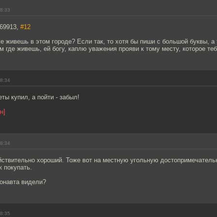
08:33
69913,
#12
е живешь в этом городе? Если так, то хотя бы пиши с большой буквы, а 
м где живешь, ей богу, каплю уважения прояви к тому месту, которое теб
08:34
ты купил, а пойти - забыл!
н]
08:34
йствительно хороший. Тоже вот на местную угольную достопримечательн
 покупать.
онавта видели?
08:35