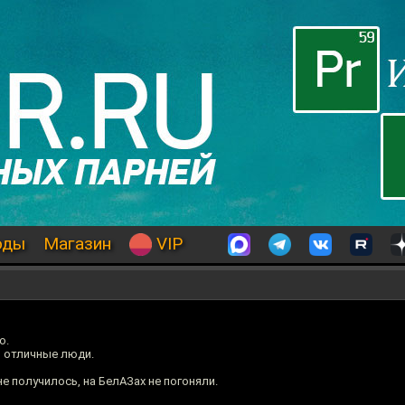
оды
Магазин
VIP
о.
, отличные люди.
е получилось, на БелАЗах не погоняли.