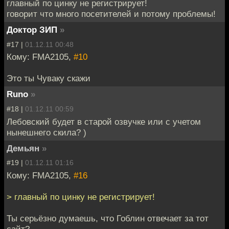
главный по цинку не регистрирует!
говорит что много посетителей и потому проблемы!
Доктор ЗИП
»
#17 |
01.12.11 00:48
Кому: FMA2105,
#10
Это ты Чуваку скажи
Runo
»
#18 |
01.12.11 00:59
Лебовский будет в старой озвучке или с учетом
нынешнего скила? )
Демьян
»
#19 |
01.12.11 01:16
Кому: FMA2105,
#16
> главный по цинку не регистрирует!
Ты серьёзно думаешь, что Гоблин отвечает за тот
сайт?