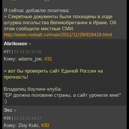
Я сейчас добавлю позитива:
> Секретные документы были похищены в ходе
штурма посольства Великобритании в Иране. Об
этом сообщили местные СМИ.
http://www.rosbalt.ru/main/2011/11/29/918419.html
Abrikosov
»
#37 |
01.12.11 12:16
Кому: adams_joe,
#31
> вот бы проверить сайт Единой России на
прочность!
Владелец боулинг-клуба:
"ЕР должна половине страны, а сайт уронили мне!"
:)
Экс
»
#38 |
01.12.11 14:17
Кому: Zloy Kuki,
#30