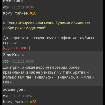
FMA2105
»
#29 |
01.12.11 08:36
Кому: Yankee,
#28
> Концентрированная мощь Тупичка причиняет
добро рекламодателю!!!
Да ладно зато прочувствуют эффект до глубины
сервака!
[адски гогочет]
Zloy Kuki
»
#30 |
01.12.11 08:36
Дмитрий, а какая версия перевода более
правильная и как её узнать? Ну типа Братва и
Кольцо там где Гэндальф - Пэндальф, а Гимли -
Гиви.
adams_joe
»
#31 |
01.12.11 08:41
Кому: Yankee,
#28