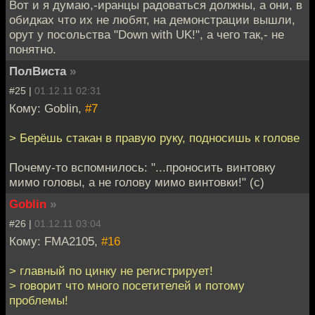
Вот и я думаю,-иранцы радоваться должны, а они, в
обидках что их не любят, на демонстрации вышли,
орут у посольства "Down with UK!", а чего так,- не
понятно.
ПолВиста
»
#25 |
01.12.11 02:31
Кому: Goblin,
#7
> Берёшь стакан в правую руку, подносишь к голове
Почему-то вспомнилось: "...проносить винтовку
мимо головы, а не голову мимо винтовки!" (с)
Goblin
»
#26 |
01.12.11 03:04
Кому: FMA2105,
#16
> главный по цинку не регистрирует!
> говорит что много посетителей и потому
проблемы!