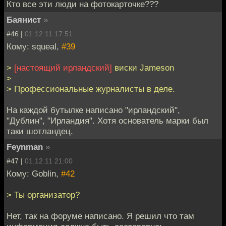
Кто все эти люди на фотокарточке???
Баянист
»
#46 |
01.12.11 17:51
Кому: squeal,
#39
>
[настоящий ирландский]
виски Jameson
>
> Профессиональные журналисты в деле.
На каждой бутылке написано "ирландский",
"Дублин", "Ирландия". Хотя основатель марки был
таки шотландец.
Feynman
»
#47 |
01.12.11 21:00
Кому: Goblin,
#42
> Ты организатор?
Нет, так на форуме написано. Я решил что там