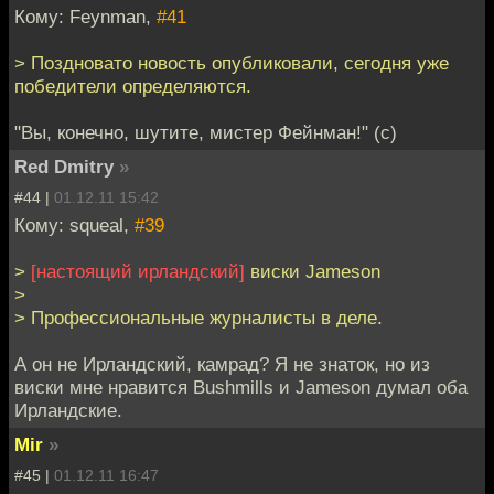
Кому: Feynman,
#41
> Поздновато новость опубликовали, сегодня уже
победители определяются.
"Вы, конечно, шутите, мистер Фейнман!" (с)
Red Dmitry
»
#44 |
01.12.11 15:42
Кому: squeal,
#39
>
[настоящий ирландский]
виски Jameson
>
> Профессиональные журналисты в деле.
А он не Ирландский, камрад? Я не знаток, но из
виски мне нравится Bushmills и Jameson думал оба
Ирландские.
Mir
»
#45 |
01.12.11 16:47