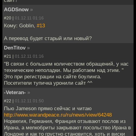
AGDSnow
»
#20 |
01.12.11 01:16
Кому: Goblin,
#13
А перевод будет старый или новый?
DenTitov
»
#21 |
01.12.11 01:16
"В связи с большим количеством обращений, у нас
технические неполадки. Мы работаем над этим. "
Это при регистрации на сайте боулинга.
Посетители тупичка уронили сайт ^^
-Veteran-
»
#22 |
01.12.11 01:50
Пью Jameson прямо сейчас и читаю
http://www.warandpeace.ru/ru/news/view/64248
Норвегия, Германия, Франция отзывают послов из
Ирана, а мелкобриты закрывают посольство Ирана в
Лондоне и как то грустно становится, хоть и виски