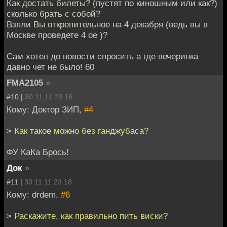
Как достать билеты? (пустят по киношным или как?)
сколько брать с собой?
Взяли Вы открепительное на 4 декабря (ведь вы в
Москве проведете 4 ое )?
Сам хотел до новости спросить а где вечеринка
давно чет не было! 60
FMA2105
»
#10 |
30.11.11 23:16
Кому: Доктор ЗИП,
#4
> Как такое можно без ганджубаса?
ФУ КаКа Брось!
Док
»
#11 |
30.11.11 23:18
Кому: drdem,
#6
> Раскажите, как правильно пить виски?