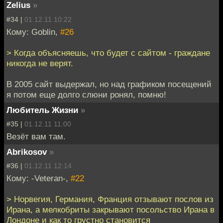
Zelius
»
#34 |
01.12.11 10:22
Кому: Goblin,
#26
> Когда объясняешь, что будет с сайтом - граждане
никогда не верят.
В 2005 сайт выдержал, но над графиком посещений
я потом еще долго слюни ронял, помню!
Любитель Жизни
»
#35 |
01.12.11 11:00
Везёт вам там.
Abrikosov
»
#36 |
01.12.11 12:14
Кому: -Veteran-,
#22
> Норвегия, Германия, Франция отзывают послов из
Ирана, а мелкобриты закрывают посольство Ирана в
Лондоне и как то грустно становится