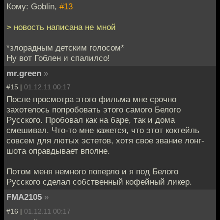
Кому: Goblin,
#13
> новость написана не мной
*злорадным детским голосом*
Ну вот Гоблен и спалилсо!
mr.green
»
#15 |
01.12.11 00:17
После просмотра этого фильма мне срочно
захотелось попробовать этого самого Белого
Русского. Пробовал как на баре, так и дома
смешивал. Что-то мне кажется, что этот коктейль
совсем для лютых эстетов, хотя свое звание лонг-
шота оправдывает вполне.
Потом меня немного поперло и я под Белого
Русского сделал собственный кофейный ликер.
FMA2105
»
#16 |
01.12.11 00:17