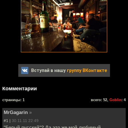
Вступай в нашу
группу ВКонтакте
Комментарии
cтраницы: 1
всего: 52,
Goblin
: 4
MrGagarin
»
#1 |
30.11.11 22:49
"Белый русский"? Да это же мой любимый