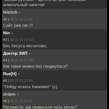
алкогольный напиток!
NikitoS
»
#2 |
30.11.11 22:52
Сайт уже лег !!!
Nin
»
#3 |
30.11.11 22:52
Без Хесуса несчитово.
Доктор ЗИП
»
#4 |
30.11.11 23:08
Как такое можно без ганджубаса?
Rus[H]
»
#5 |
30.11.11 23:09
"Пойду искать банкомат" (с)
drdem
»
#6 |
30.11.11 23:11
Раскажите, как правильно пить виски?