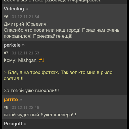
Videolog
»
#6 |
01.12.11 21:34
Дмитрий Юрьевич!
Спасибо что посетили наш город! Показ нам очень
понравился! Приезжайте ещё!
perkele
»
#7 |
01.12.11 21:53
Кому: Mishgan,
#1
> Бля, я на трех фотках. Так вот кто мне в рыло
светил!!!
За тобой уже выехали!!!
jarrito
»
#8 |
01.12.11 22:46
какой чудесный букет клевера!!!
Pirogoff
»