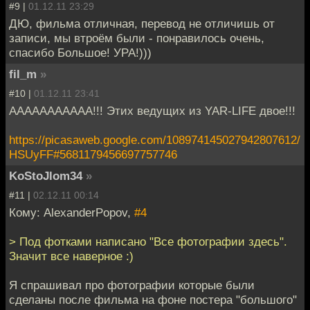
#9 |
01.12.11 23:29
ДЮ, фильма отличная, перевод не отличишь от
записи, мы втроём были - понравилось очень,
спасибо Большое! УРА!)))
fil_m
»
#10 |
01.12.11 23:41
ААААААААААА!!! Этих ведущих из YAR-LIFE двое!!!
https://picasaweb.google.com/108974145027942807612/
HSUyFF#5681179456697757746
KoStoJlom34
»
#11 |
02.12.11 00:14
Кому: AlexanderPopov,
#4
> Под фотками написано "Все фотографии здесь".
Значит все наверное :)
Я спрашивал про фотографии которые были
сделаны после фильма на фоне постера "большого"