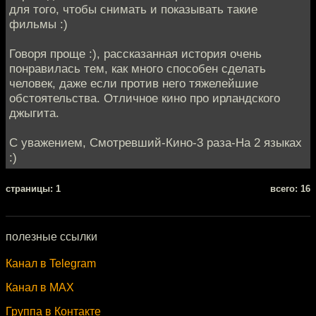
для того, чтобы снимать и показывать такие
фильмы :)
Говоря проще :), рассказанная история очень
понравилась тем, как много способен сделать
человек, даже если против него тяжелейшие
обстоятельства. Отличное кино про ирландского
джыгита.
С уважением, Смотревший-Кино-3 раза-На 2 языках
:)
cтраницы: 1
всего: 16
полезные ссылки
Канал в Telegram
Канал в MAX
Группа в Контакте