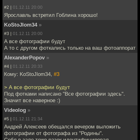
#2 |
01.12.11 20:00
Ярославль встретил Гоблина хорошо!
KoStoJlom34
»
#3 |
01.12.11 20:00
А все фотографии будут
А то с другом фоткались только на ваш фотоаппорат
AlexanderPopov
»
#4 |
01.12.11 20:33
Кому: KoStoJlom34,
#3
> А все фотографии будут
Под фотками написано "Все фотографии здесь".
Значит все наверное :)
Videolog
»
#5 |
01.12.11 21:34
Андрей Алексеев обещался вечером выложить
фотографии от фотографа из "Родины".
Себя в зале тоже разок идентифицировал.