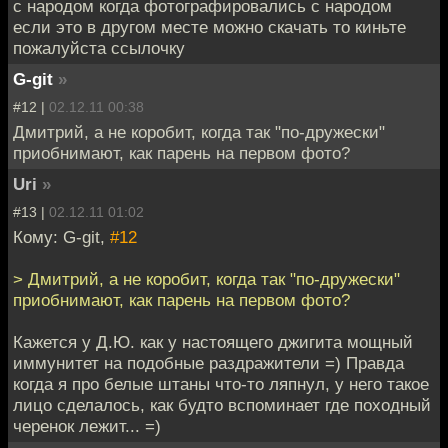
с народом когда фотографировались с народом
если это в другом месте можно скачать то киньте
пожалуйста ссылочку
G-git
»
#12 |
02.12.11 00:38
Дмитрий, а не коробит, когда так "по-дружески"
приобнимают, как парень на первом фото?
Uri
»
#13 |
02.12.11 01:02
Кому: G-git,
#12
> Дмитрий, а не коробит, когда так "по-дружески"
приобнимают, как парень на первом фото?
Кажется у Д.Ю. как у настоящего джигита мощный
иммунитет на подобные раздражители =) Правда
когда я про белые штаны что-то ляпнул, у него такое
лицо сделалось, как будто вспоминает где походный
черенок лежит... =)