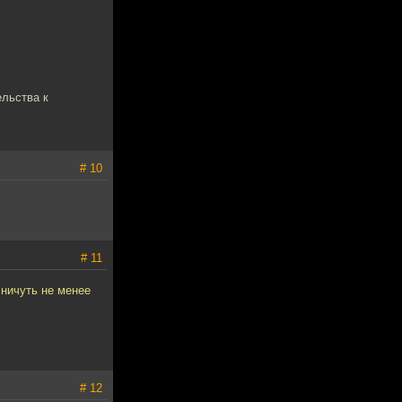
ельства к
# 10
# 11
 ничуть не менее
# 12