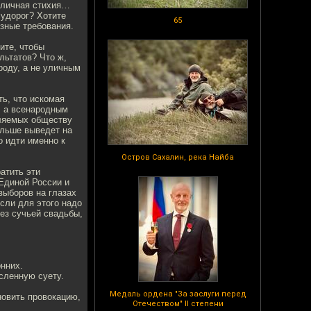
 уличная стихия…
судорог? Хотите
65
ёзные требования.
ите, чтобы
льтатов? Что ж,
роду, а не уличным
ть, что искомая
, а всенародным
ляемых обществу
больше выведет на
о идти именно к
Остров Сахалин, река Найба
атить эти
Единой России и
выборов на глазах
если для этого надо
без сучьей свадьбы,
онних.
сленную суету.
Медаль ордена "За заслуги перед
вить провокацию,
Отечеством" II степени