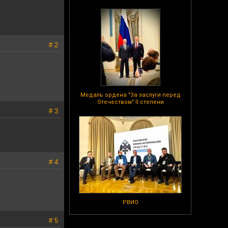
# 2
Медаль ордена "За заслуги перед
Отечеством" II степени
# 3
# 4
РВИО
# 5