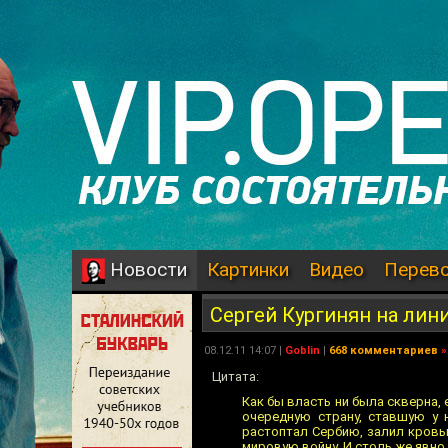
Картинки
Видео
Перев
Новости
Сергей Кургинян на лин
08.12.11 14:07 |
Goblin
|
668 комментариев
»
Цитата:
Как бы власть ни была скверна,
очередную страну, ставшую у 
растоптал Сербию, залил кровь
мировую войну. И столь же явно