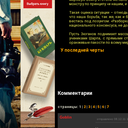
монстру по принципу «и нашим, и
Такая оценка ситуации – отнюдь
что наша борьба, так же, как и
вестись под лозунгом: «Разборка
национального консенсуса, не д
Пусть Зюганов поднимает массы
учениками Шарпа, с прямыми с
оранжевые пакости по всему мир
У последней черты
Комментарии
cтраницы: 1 |
2
|
3
|
4
|
5
|
6
|
7
Goblin
отправлено 08.12.11 