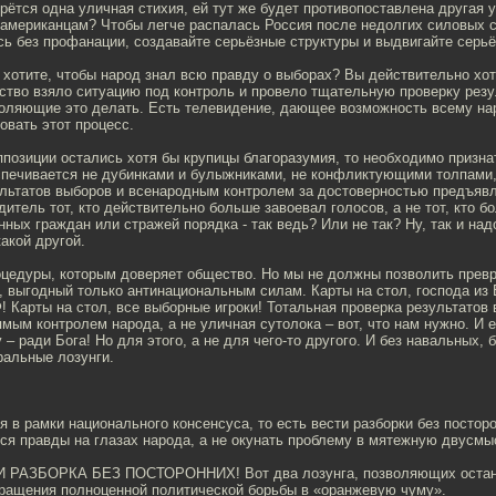
рётся одна уличная стихия, ей тут же будет противопоставлена другая
 американцам? Чтобы легче распалась Россия после недолгих силовых 
сь без профанации, создавайте серьёзные структуры и выдвигайте серь
хотите, чтобы народ знал всю правду о выборах? Вы действительно хот
ство взяло ситуацию под контроль и провело тщательную проверку резу
воляющие это делать. Есть телевидение, дающее возможность всему на
овать этот процесс.
ппозиции остались хотя бы крупицы благоразумия, то необходимо призна
спечивается не дубинками и булыжниками, не конфликтующими толпами
льтатов выборов и всенародным контролем за достоверностью предъяв
дитель тот, кто действительно больше завоевал голосов, а не тот, кто 
ных граждан или стражей порядка - так ведь? Или не так? Ну, так и над
какой другой.
оцедуры, которым доверяет общество. Но мы не должны позволить превр
 выгодный только антинациональным силам. Карты на стол, господа из 
 Карты на стол, все выборные игроки! Тотальная проверка результатов 
ямым контролем народа, а не уличная сутолока – вот, что нам нужно. И 
 – ради Бога! Но для этого, а не для чего-то другого. И без навальных, 
альные лозунги.
я в рамки национального консенсуса, то есть вести разборки без постор
ся правды на глазах народа, а не окунать проблему в мятежную двусмы
 РАЗБОРКА БЕЗ ПОСТОРОННИХ! Вот два лозунга, позволяющих остано
вращения полноценной политической борьбы в «оранжевую чуму».