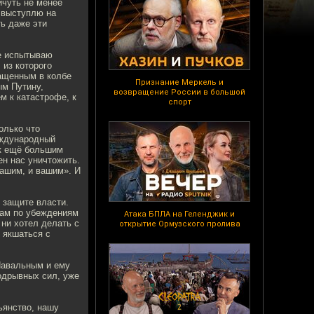
ичуть не менее
 выступлю на
ть даже эти
не испытываю
 из которого
ращенным в колбе
Признание Меркель и
ым Путину,
возвращение России в большой
м к катастрофе, к
спорт
олько что
еждународный
 к ещё большим
ен нас уничтожить.
ашим, и вашим». И
 защите власти.
 нам по убеждениям
Атака БПЛА на Геленджик и
 ни хотел делать с
открытие Ормузского пролива
 якшаться с
 Навальным и ему
одрывных сил, уже
ьянство, нашу