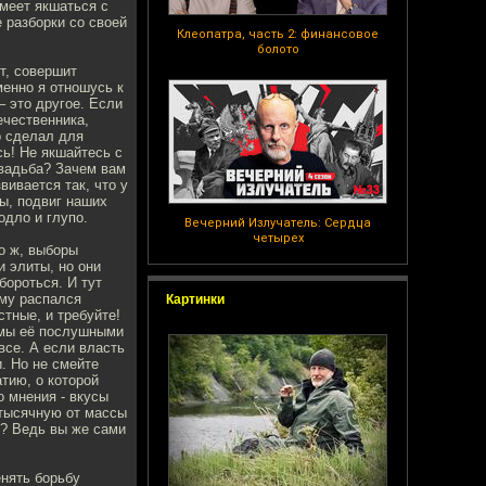
меет якшаться с
 разборки со своей
Клеопатра, часть 2: финансовое
болото
т, совершит
менно я отношусь к
– это другое. Если
ечественника,
о сделал для
сь! Не якшайтесь с
свадьба? Зачем вам
вивается так, что у
ы, подвиг наших
одло и глупо.
Вечерний Излучатель: Сердца
четырех
о ж, выборы
 элиты, но они
бороться. И тут
ому распался
Картинки
тные, и требуйте!
омы её послушными
все. А если власть
. Но не смейте
тию, о которой
 мнения - вкусы
 тысячную от массы
и? Ведь вы же сами
енять борьбу