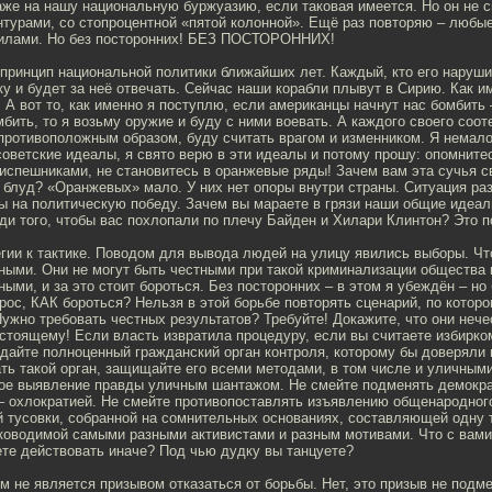
же на нашу национальную буржуазию, если таковая имеется. Но он не с
турами, со стопроцентной «пятой колонной». Ещё раз повторяю – любые
илами. Но без посторонних! БЕЗ ПОСТОРОННИХ!
принцип национальной политики ближайших лет. Каждый, кто его наруши
у и будет за неё отвечать. Сейчас наши корабли плывут в Сирию. Как и
. А вот то, как именно я поступлю, если американцы начнут нас бомбить 
мбить, то я возьму оружие и буду с ними воевать. А каждого своего соот
 противоположным образом, буду считать врагом и изменником. Я немал
оветские идеалы, я свято верю в эти идеалы и потому прошу: опомните
риспешниками, не становитесь в оранжевые ряды! Зачем вам эта сучья 
 блуд? «Оранжевых» мало. У них нет опоры внутри страны. Ситуация раз
ы на политическую победу. Зачем вы мараете в грязи наши общие идеал
ди того, чтобы вас похлопали по плечу Байден и Хилари Клинтон? Это п
егии к тактике. Поводом для вывода людей на улицу явились выборы. Чт
ыми. Они не могут быть честными при такой криминализации общества и
ыми, и за это стоит бороться. Без посторонних – в этом я убеждён – но 
рос, КАК бороться? Нельзя в этой борьбе повторять сценарий, по котор
ужно требовать честных результатов? Требуйте! Докажите, что они нечес
астоящему! Если власть извратила процедуру, если вы считаете избирк
дайте полноценный гражданский орган контроля, которому бы доверяли 
ть такой орган, защищайте его всеми методами, в том числе и уличными
ое выявление правды уличным шантажом. Не смейте подменять демокра
– охлократией. Не смейте противопоставлять изъявлению общенародного
й тусовки, собранной на сомнительных основаниях, составляющей одну
уководимой самыми разными активистами и разным мотивами. Что с вам
ете действовать иначе? Под чью дудку вы танцуете?
м не является призывом отказаться от борьбы. Нет, это призыв не подм