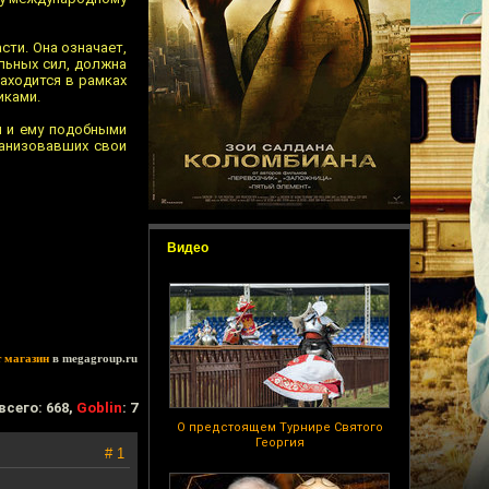
сти. Она означает,
альных сил, должна
находится в рамках
иками.
м и ему подобными
анизовавших свои
Видео
т магазин
в megagroup.ru
всего: 668,
Goblin
: 7
О предстоящем Турнире Святого
Георгия
# 1