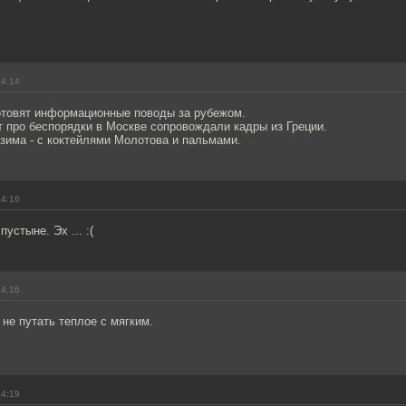
14:14
отовят информационные поводы за рубежом.
 про беспорядки в Москве сопровождали кадры из Греции.
 зима - с коктейлями Молотова и пальмами.
14:16
устыне. Эх ... :(
14:16
не путать теплое с мягким.
14:19