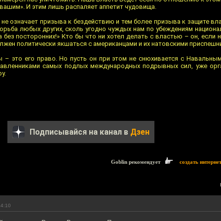
 вашим». И этим лишь распаляет аппетит чудовища.
 не означает призыва к бездействию и тем более призыва к защите вла
 борьба любых других, сколь угодно чуждых нам по убеждениям национ
 без посторонних!» Кто бы что ни хотел делать с властью – он, если 
олжен политически якшаться с американцами и их натовскими приспешн
 – это его право. Но пусть он при этом не снюхивается с Навальны
тавленниками самых подлых международных подрывных сил, уже орг
у.
Подписывайся на канал в
Дзен
Goblin рекомендует
создать интерне
14:10