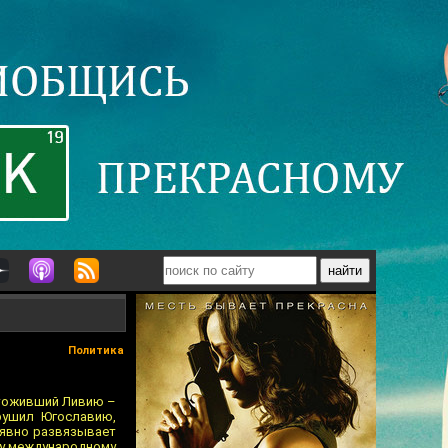
Политика
ичтоживший Ливию –
рушил Югославию,
 явно развязывает
ому международному