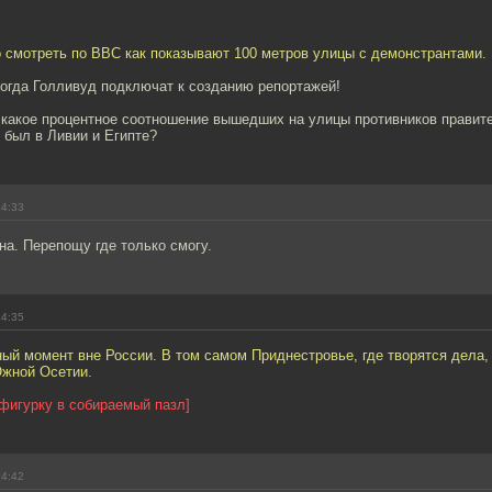
о смотреть по ВВС как показывают 100 метров улицы с демонстрантами.
когда Голливуд подключат к созданию репортажей!
 какое процентное соотношение вышедших на улицы противников правит
 был в Ливии и Египте?
14:33
а. Перепощу где только смогу.
14:35
ый момент вне России. В том самом Приднестровье, где творятся дела,
Южной Осетии.
фигурку в собираемый пазл]
14:42