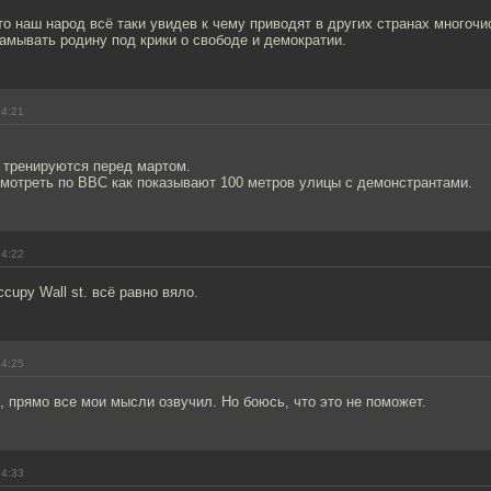
о наш народ всё таки увидев к чему приводят в других странах многоч
амывать родину под крики о свободе и демократии.
14:21
 тренируются перед мартом.
смотреть по ВВС как показывают 100 метров улицы с демонстрантами.
14:22
cupy Wall st. всё равно вяло.
14:25
, прямо все мои мысли озвучил. Но боюсь, что это не поможет.
14:33