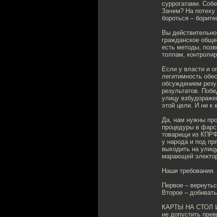
суррогатами. Собе
Зачем? На потеху
бороться – борите
Вы действительно 
гражданское обще
есть методы, поз
толпам, контролир
Если у власти и о
легитимность обе
обсуждением резу
результатов. Побе
улицу взбудоражен
этой цели. И ни к 
Да, нам нужны пр
процедуры в фарс,
товарищи из КПРФ!
у народа и под пр
выходить на улицу
марающей электор
Наши требования.
Первое – вернутьс
Второе – добивать
КАРТЫ НА СТОЛ И
не допустить пре