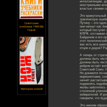
интеллигенцию, да
иностранными аген
властью своими с
Это краеугольный 
трагическую ошибк
Путину – это одно
Советские
они начнут нас бо
учебники 1940-50х
который поступит
годов
КПРФ, отстаивая с
Байденом и его п
этот политический
вас есть все шанс
отцов и дедов? Ра
А теперь от страт
должны быть честн
должны быть честн
ребром встаёт воп
Советский Союз. Н
Но докажите по-н
марионетками, соз
начнёт растаптыва
подменять подобн
якобы заботитесь 
Империя ножей
столичной улично
избирателей. И р
говорили, что буд
Это никоим образо