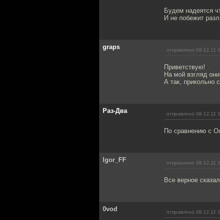
Будем надеятся чт
И не побежит разл
graps
отправлено 08.12.11 
Приветствую!
На мой взгляд они
А так, прикольно 
Раз-Два
отправлено 08.12.11 
По сравнению с Oc
Igor_FF
отправлено 08.12.11 
Все верное сказал
0vod
отправлено 08.12.11 