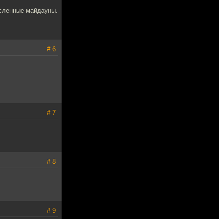
исленные майдауны.
# 6
# 7
# 8
# 9