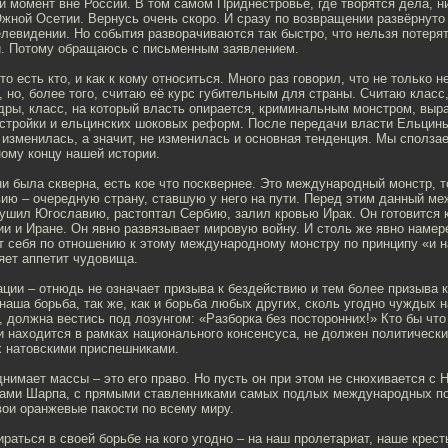
 момент вне России. В том самом Приднестровье, где творятся дела, н
жной Осетии. Вернусь очень скоро. И сразу по возвращении развёрнуто
левидении. Но события разворачиваются так быстро, что нельзя потеря
и. Потому обращаюсь с письменным заявлением.
то есть кто, и как к кому относиться. Много раз говорил, что не только 
, но, более того, считаю её курс губительным для страны. Считаю класс,
адры, класс, на который власть опирается, криминальным монстром, вы
естройки и ельцинских шоковых реформ. После передачи власти Ельцин
 изменилась, а значит, не изменилась и основная тенденция. Мы сползае
ному концу нашей истории.
ни была скверна, есть кое что посквернее. Это международный монстр, т
ию – очередную страну, ставшую у него на пути. Перед этим данный м
рушил Югославию, растоптал Сербию, залил кровью Ирак. Он готовится
и и Иране. Он явно развязывает мировую войну. И столь же явно намер
т себя по отношению к этому международному монстру по принципу «и н
яет аппетит чудовища.
ации – отнюдь не означает призыва к бездействию и тем более призыва к
 наша борьба, так же, как и борьба любых других, сколь угодно чуждых
 должна вестись под лозунгом: «Разборка без посторонних!» Кто бы что
и находится в рамках национального консенсуса, не должен политически
х натовскими приспешниками.
нимает массы – это его право. Но пусть он при этом не снюхивается с
ами Шарпа, с прямыми ставленниками самых подлых международных п
ои оранжевые пакости по всему миру.
раться в своей борьбе на кого угодно – на наш пролетариат, наше крест