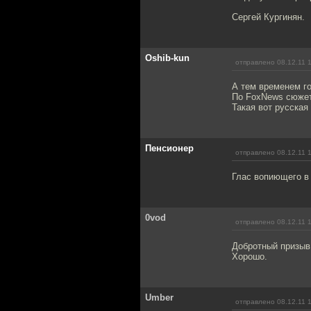
Сергей Кургинян.
Oshib-kun
отправлено 08.12.11 
А тем временем г
По FoxNews сюжет
Такая вот русская
Пенсионер
отправлено 08.12.11 
Глас вопиющего в п
0vod
отправлено 08.12.11 
Добротный призыв 
Хорошо.
Umber
отправлено 08.12.11 