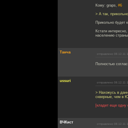
Кому: graps,
#6
> А так, прикольн
Прикольно будет 
Кстати интересно,
населению страны
Танча
отправлено 08.12.11 
Полностью согласн
ussuri
отправлено 08.12.11 
> Нахожусь в данн
скверные, чем в 
[кладет еще одну 
ВЧКист
отправлено 08.12.11 