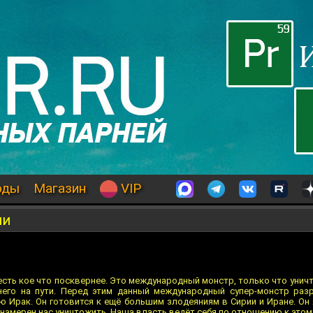
оды
Магазин
VIP
ии
 есть кое что посквернее. Это международный монстр, только что ун
него на пути. Перед этим данный международный супер-монстр раз
ю Ирак. Он готовится к ещё большим злодеяниям в Сирии и Иране. Он
 намерен нас уничтожить. Наша власть ведёт себя по отношению к эт