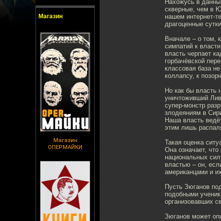
Нахожусь в данный
скверные, чем в Ю
Магазин
нашем интернет-те
драгоценные сутк
Вначале – о том, к
симпатий к власти
власть черпает к
горбачёвской пер
классовая база не
коллапсу, к позор
Но как бы власть 
уничтоживший Лив
супер-монстр раз
злодеяниям в Сири
Наша власть ведё
этим лишь распал
Магазин
Такая оценка ситу
ОПЕРМАЙКИ
Она означает, что
национальных сил,
властью – он, есл
американцами и и
Пусть Зюганов под
подобными ученик
организовавших св
Зюганов может опи