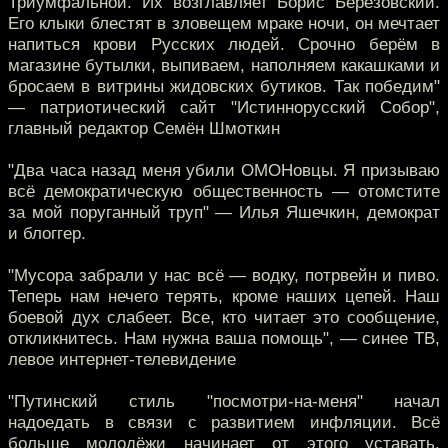
Триумфальной. Их возглавляет Борис Березовский.
Его клыки блестят в зловещем мраке ночи, он мечтает
напиться крови Русских людей. Срочно берём в
магазине бутылки, выпиваем, наполняем какашками и
бросаем в витрины жидовских бутиков. Так победим"
— патриотический сайт "Истиннорусский Собор",
главный редактор Семён Шмоткин
"Два часа назад меня убили ОМОНовцы. Я призываю
всё демократическую общественность — отомстите
за мой поруганный труп" — Илья Яшечкин, демократ
и блоггер.
"Мусора забрали у нас всё — водку, потрвейн и пиво.
Теперь нам нечего терять, кроме наших цепей. Наш
боевой дух слабеет. Все, кто читает это сообщение,
откликнитесь. Нам нужна ваша помощь", — синее ТВ,
левое интернет-телевидение
"Путинский стиль "посмотри-на-меня" начал
надоедать в связи с развитием инфляции. Всё
больше молодёжи начинает от этого уставать.