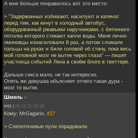
А мне больше понравилось вот это место:
> "Задержанных избивают, насилуют и калечат
перед тем, как кинут в холодный автобус,
оборудованный ржавыми наручниками, с бетонного
потолка которого стекают капли воды. Меня лично
омоновцы изнасиловали 8 раз, а потом сломали
пальцы на руках и били головой об стену, пока весь
мой головной мозг не вытек через глаза" — пишет
участница событий Лена в своём блоге в твиттере.
Дальше секса мало, не так интересно.
Опять же девушка объясняет отчего такая дура -
мозг то вытек.
Шмель
»
#40 |
09.12.11 18:28
Кому: MrGagarin,
#27
> Слезоточивые пули порадовали.