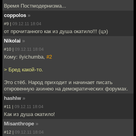
Время Постмодернизма...
coppolos
»
#9 |
09.12.11 18:04
от прочитанного как из душа окатило!!! (цэ)
Nikolai
»
#10 |
09.12.11 18:04
Кому: ilyichumba,
#2
> Бред какой-то.
Это стёб. Народ приходит и начинает писать
откровенную ахинею на демократических форумах.
hashlw
»
#11 |
09.12.11 18:04
Как из душа окатило!
Misanthrope
»
#12 |
09.12.11 18:04