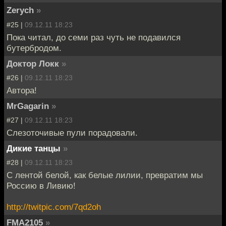
Zerych
»
#25 |
09.12.11 18:23
Пока читал, до семи раз чуть не подавился
бутербродом.
Доктор Локк
»
#26 |
09.12.11 18:23
Автора!
MrGagarin
»
#27 |
09.12.11 18:23
Слезоточивые пули порадовали.
Дикие танцы
»
#28 |
09.12.11 18:23
С лентой белой, как белые лилии, превратим мы
Россию в Ливию!
http://twitpic.com/7qd2oh
FMA2105
»