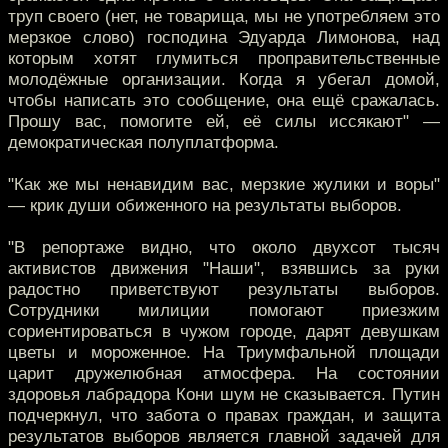
труп своего (нет, не товарища, мы не употребляем это
мерзкое слово) господина Эдуарда Лимонова, над
которым хотят глумиться проправительственные
молодёжные организации. Когда я убегал домой,
чтобы написать это сообщение, она ещё сражалась.
Прошу вас, помогите ей, её силы иссякают" —
демократическая полуплатформа.
"Как же мы ненавидим вас, мерзкие жулики и воры"
— крик души обиженного на результаты выборов.
"В репортаже видно, что около двухсот тысяч
активистов движения "Наши", взявшись за руки
радостно приветствуют результаты выборов.
Сотрудники милиции помогают приезжим
сориентироваться в чужом городе, дарят девушкам
цветы и мороженное. На Триумфальной площади
царит дружелюбная атмосфера. На состоянии
здоровья лабрадора Кони шум не сказывается. Путин
подчеркнул, что забота о правах граждан, и защита
результатов выборов является главной задачей для