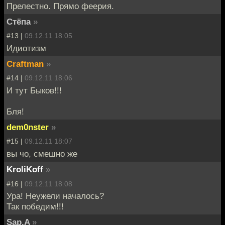
Прелестно. Прямо феерия.
Стёпа
»
#13 |
09.12.11 18:05
Идиотизм
Craftman
»
#14 |
09.12.11 18:06
И тут Быков!!!
Бля!
dem0nster
»
#15 |
09.12.11 18:07
вы чо, смешно же
KroliKoff
»
#16 |
09.12.11 18:08
Ура! Неужели началось?
Так победим!!!
Sap.A
»