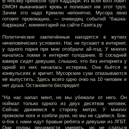
В Москву привезли труп Каддафи. Из всех кого ловит
ОМОН выкачивают кровь и поливают им этот труп.
Зачем это надо Кремлю непонятно. Мусора явно
готовят провокацию, — очевидец событий "башка-
баррашка", комментарий на сайте Газета.ру
Политические заключённые находятся в жутких
нечеловеческих условиях. Нас не пускают в интернет,
у одного парня при мне отобрали ай-пэд. У многих
начались ломки и интернет голодание. В соседней
камере сидят девушки, слышно, что без интернета у
одной из них началась истерика. Она бьётся в
конвульсиях и кричит. Мусорские суки отказываются
её выпустить. Здесь всего одно очко на 10 человек и
нет душа. Остановите беспредел!
"На нас напал мент, но мы убежали от него. Он
поймал только одного из двух десятков человек.
Сейчас движемся в сторону метро. У многих
промокли ноги и озябли руки, но мы не сдаёмся. Бок-
о-бок с нами идут бравые ребята и девушки из ЛГБТ.
Они полны решимости умереть, но не сдаться