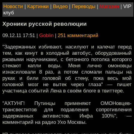
Новости
|
Картинки
|
Видео
|
Переводы
|
Магазин
|
VIP
клуб
Хроники русской революции
09.12.11 17:51
|
Goblin
|
251 комментарий
"Задержанных избивают, насилуют и калечат перед
тем, как кинут в холодный автобус, оборудованный
ржавыми наручниками, с бетонного потолка которого
стекают капли воды. Меня лично омоновцы
изнасиловали 8 раз, а потом сломали пальцы на
руках и били головой об стену, пока весь мой
головной мозг не вытек через глаза" — пишет
участница событий Лена в своём блоге в твиттере.
"АХТУНГ! Путинцы применяют ОМОНовцев-
трансвеститов для подавления сопротивления
задержанных активистов. Инфа 100%", —
комментарий на радио Ухо Москвы.