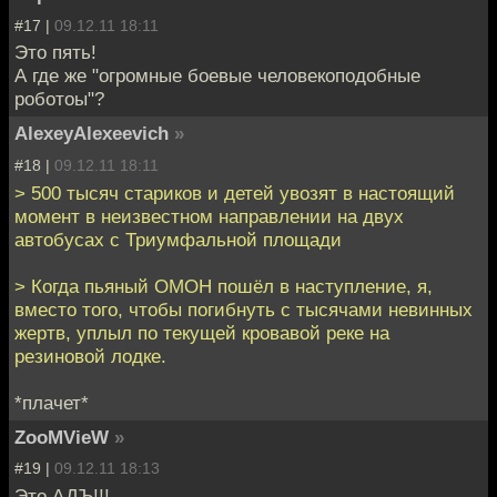
#17 |
09.12.11 18:11
Это пять!
А где же "огромные боевые человекоподобные
роботоы"?
AlexeyAlexeevich
»
#18 |
09.12.11 18:11
> 500 тысяч стариков и детей увозят в настоящий
момент в неизвестном направлении на двух
автобусах с Триумфальной площади
> Когда пьяный ОМОН пошёл в наступление, я,
вместо того, чтобы погибнуть с тысячами невинных
жертв, уплыл по текущей кровавой реке на
резиновой лодке.
*плачет*
ZooMVieW
»
#19 |
09.12.11 18:13
Это АДЪ!!!