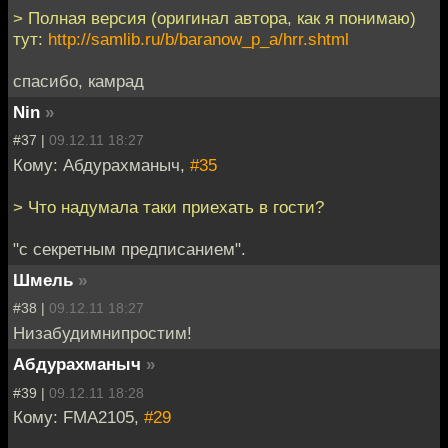
> Полная версия (оригинал автора, как я понимаю)
тут:
http://samlib.ru/b/baranow_p_a/hrr.shtml
спасибо, камрад
Nin
»
#37 |
09.12.11 18:27
Кому: Абдурахманыч,
#35
> Что надумала таки приехать в гости?
"с секретным предписанием".
Шмель
»
#38 |
09.12.11 18:27
Низабудимнипростим!
Абдурахманыч
»
#39 |
09.12.11 18:28
Кому: FMA2105,
#29