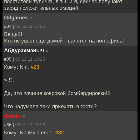
посетители тупичка, в т.ч. и я, сейчас получают
заряд положительных эмоций.
Gilgames
»
#34 |
09.12.11 18:25
Вещь!!!
Кто не ушел ещё домой - валятся на пол офиса!
Абдурахманыч
»
#35 |
09.12.11 18:25
Кому: Nin,
#23
> Я.
Да, это почище ковровой бомбардировки!!!
Что надумала таки приехать в гости?
Goblin
»
#36 |
09.12.11 18:26
Кому: NonExistence,
#32