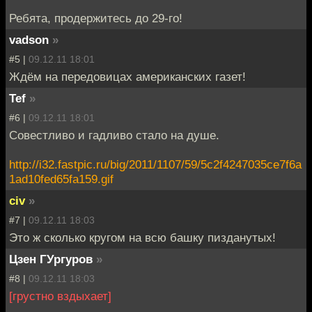
Ребята, продержитесь до 29-го!
vadson
»
#5 |
09.12.11 18:01
Ждём на передовицах американских газет!
Tef
»
#6 |
09.12.11 18:01
Совестливо и гадливо стало на душе.
http://i32.fastpic.ru/big/2011/1107/59/5c2f4247035ce7f6a
1ad10fed65fa159.gif
civ
»
#7 |
09.12.11 18:03
Это ж сколько кругом на всю башку пизданутых!
Цзен ГУргуров
»
#8 |
09.12.11 18:03
[грустно вздыхает]