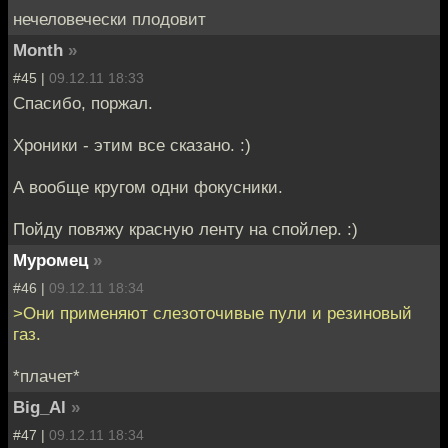
нечеловечески плодовит
Month
»
#45 |
09.12.11 18:33
Спасибо, поржал.
Хроники - этим все сказано. :)
А вообще кругом одни фокусники.
Пойду повяжу красную ленту на спойлер. :)
Муромец
»
#46 |
09.12.11 18:34
>Они применяют слезоточивые пули и резиновый
газ.
*плачет*
Big_Al
»
#47 |
09.12.11 18:34