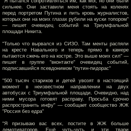
"Я пытался сопротивляться им, как мог, но они были
сильнее. Они заставили меня стоять на коленях
перед портретом Путина и пить кровь журналистов,
которых они на моих глазах рубили на куски топором"
— пишет очевидец событий на Триумфальной
площади Никита.
"Только что вырвался из СИЗО. Там менты распяли
на кресте Навального и теперь прямо в камере
пытаются сжечь его на костре. Это выше моих сил" —
пишет в группе "вконтакте" очевидец событий,
подписавшийся псевдонимом "путин-пидорас"
"500 тысяч стариков и детей увозят в настоящий
момент в неизвестном направлении на двух
автобусах с Триумфальной площади. Очевидно, над
ними мусора готовят расправу. Просьба срочно
распространить инфу" — сообщает сообщество ЖЖ
"Россия без едра"
"Я призываю вас всех, постите в ЖЖ больше
демотиваторов. Ещё чуть-чуть и эти твари