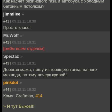
Как насчёт резинового газа и автобуса с холодным
бетонным потолком?
jimmilee
»
#41 |
09.12.11 18:30
Просто класс!
Mr.Wolf
»
#42 |
09.12.11 18:31
[рж0м всем отделом]
Spectaz
»
#43 |
09.12.11 18:31
Дорогая мама, пишу из горящего танка, на ноге
мехвода, потому почерк кривой!
pinkdot
»
#44 |
09.12.11 18:32
Кому: Craftman,
#14
> И тут Быков!!!