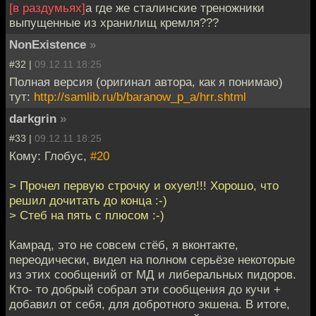
[в раздумьях]
а где же сталинские треножники
выпущенные из хранилищ кремля???
NonExistence
»
#32 |
09.12.11 18:25
Полная версия (оригинал автора, как я понимаю)
тут:
http://samlib.ru/b/baranow_p_a/hrr.shtml
darkgrin
»
#33 |
09.12.11 18:25
Кому: Глобус,
#20
> Прочел первую строчку и охуел!!! Хорошо, что
решил дочитать до конца :-)
> Стеб на пять с плюсом :-)
Камрад, это не совсем стёб, я вконтакте,
переодически, видел на полном серьёзе некоторые
из этих сообщений от МД и либеральных пидоров.
Кто- то добрый собрал эти сообщения до кучи +
добавил от себя, для добротного экшена. В итоге,