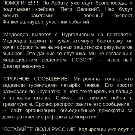
ПОМОГИТЕ!!!!!! По Арбату уже едут бронепоезда, и
подплывает крейсер "Пётр Великий". Нас будут
мочить ракетами!", — военный эксперт
Финкельшнауцер, участник событий.
"Медведев вылетел с Нургалиевым на вертолёте.
Медведев держит в руках атомную боеголовку, он
хочет сбросить её на мирных защитников результатов
выборов. Это данные со спутника. Мы не согласны с
медведевским решением. ПОЗОР!" — известный
блоггер ананимус.
"СРОЧНОЕ СООБЩЕНИЕ! Митрохина только что
задавили гусеницами четырёх танков. Его просто
размазали по брусчатке. У него течёт кровь из пальца
и порваны штаны. Сейчас он снимает побои в
травмпункте. Срочно распространите это сообщение!"
— сайт организации "объединённые демократы за
демократические реформы демократии"
"ВСТАВАЙТЕ ЛЮДИ РУССКИЕ! Кадыровцы уже едут к