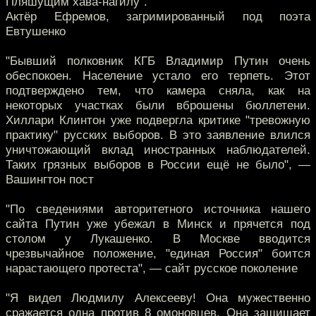
Пляшущим хава-нагилу".
Актёр Ефремов, загримированный под поэта
Евтушенко
"Бывший полковник КГБ Владимир Путин очень
обеспокоен. Население устало его терпеть. Этот
подтверждено тем, что камера сняла, как на
некоторых участках были вброшены бюллетени.
Хиллари Клинтон уже подвергла критике "тревожную
практику" русских выборов. В это заявление влился
уничтожающий вклад иностранных наблюдателей.
Таких грязных выборов в России ещё не было", —
Вашингтон пост
"По сведениями авторитетного источника нашего
сайта Путин уже убежал в Минск и прячется под
столом у Лукашенко. В Москве вводится
чрезвычайное положение, "единая Россия" боится
нарастающего протеста", — сайт русское поколение
"Я видел Людмилу Алексееву! Она мужественно
сражается одна против 8 омоновцев. Она защищает