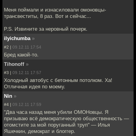
Меня поймали и изнасиловали омоновцы-
трансвеститы, 8 раз. Вот и сейчас...
P.S. Извините за неровный почерк.
ilyichumba
»
#2 |
09.12.11 17:54
Бред какой-то.
Tihonoff
»
#3 |
09.12.11 17:57
Холодный автобус с бетонным потолком. Ха!
Отличная идея по моему.
Nin
»
#4 |
09.12.11 17:59
"Два часа назад меня убили ОМОНовцы. Я
призываю всё демократическую общественность —
отомстите за мой поруганный труп" — Илья
Яшечкин, демократ и блоггер.