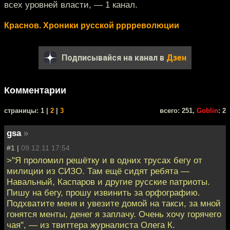
всех уровней власти, — 1 канал.
Краснов. Хроники русской рррреволюции
Подписывайся на канал в
Дзен
Комментарии
cтраницы: 1 |
2
|
3
всего: 251,
Goblin
: 2
gsa
»
#1 |
09.12.11 17:54
>"Я проломил решётку и в одних трусах бегу от
милиции из СИЗО. Там ещё сидят ребята —
Навальный, Каспаров и другие русские патриоты.
Пишу на бегу, прошу извинить за орфографию.
Подхватите меня и увезите домой на такси, за мной
гонятся менты, денег я заплачу. Очень хочу горячего
чая", — из твиттера журналиста Олега К.