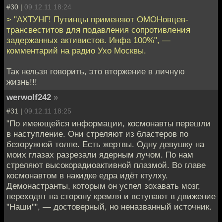
#30 |
09.12.11 18:24
> "АХТУНГ! Путинцы применяют ОМОНовцев-
трансвеститов для подавления сопротивления
задержанных активистов. Инфа 100%", —
комментарий на радио Ухо Москвы.
Так нельзя говорить, это вторжение в личную
жизнь!!!
werwolf242
»
#31 |
09.12.11 18:25
"По имеющейся информации, космонавты перешли
в наступление. Они стреляют из бластеров по
безоружной толпе. Есть жертвы. Одну девушку на
моих глазах разрезали ядерным лучом. По нам
стреляют высокорадиоактивной плазмой. Во главе
космонавтом в накидке едра идёт ктулху.
Демонастранты, которым он успел зохавать мозг,
переходят на сторону кремля и вступают в движение
"Наши"", — достоверный, но неназванный источник.