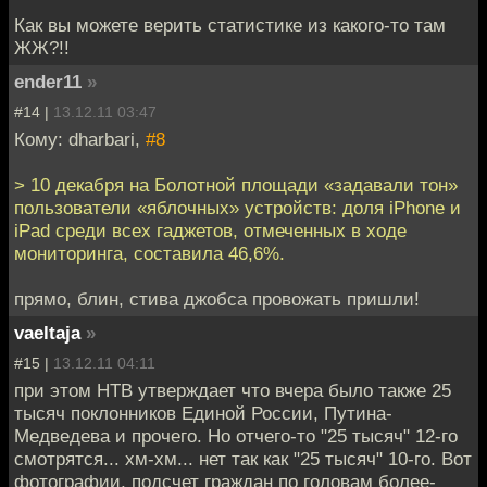
Как вы можете верить статистике из какого-то там
ЖЖ?!!
ender11
»
#14 |
13.12.11 03:47
Кому: dharbari,
#8
> 10 декабря на Болотной площади «задавали тон»
пользователи «яблочных» устройств: доля iPhone и
iPad среди всех гаджетов, отмеченных в ходе
мониторинга, составила 46,6%.
прямо, блин, стива джобса провожать пришли!
vaeltaja
»
#15 |
13.12.11 04:11
при этом НТВ утверждает что вчера было также 25
тысяч поклонников Единой России, Путина-
Медведева и прочего. Но отчего-то "25 тысяч" 12-го
смотрятся... хм-хм... нет так как "25 тысяч" 10-го. Вот
фотографии, подсчет граждан по головам более-