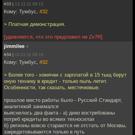
#33 |
13.12.11 09:12
Кому: Тумбус,
#32
> Платная демонстрация.
[удивляется, что это предложил не Zx7R]
jimmilee
»
#34 |
13.12.11 09:19
Кому: Тумбус,
#32
> Более того - хомячки с зарплатой в 15 тыщ берут
оную технику в кредит - только пыль летит.
Особенности, так сказать, местечковые.
прошлое место работы было - Русский Стандарт,
аналитикой занимался
выяснилось два факта - а) дико востребованы
потреб кредиты во всяких техносилах
б) регионы вовсю стараются не отстать от Москвы,
закредитовываются только в путь