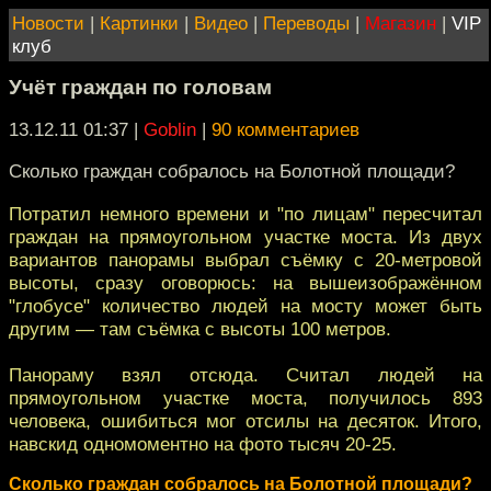
Новости
|
Картинки
|
Видео
|
Переводы
|
Магазин
|
VIP
клуб
Учёт граждан по головам
13.12.11 01:37
|
Goblin
|
90 комментариев
Сколько граждан собралось на Болотной площади?
Потратил немного времени и "по лицам" пересчитал
граждан на прямоугольном участке моста. Из двух
вариантов панорамы выбрал съёмку с 20-метровой
высоты, сразу оговорюсь: на вышеизображённом
"глобусе" количество людей на мосту может быть
другим — там съёмка с высоты 100 метров.
Панораму взял отсюда. Считал людей на
прямоугольном участке моста, получилось 893
человека, ошибиться мог отсилы на десяток. Итого,
навскид одномоментно на фото тысяч 20-25.
Сколько граждан собралось на Болотной площади?