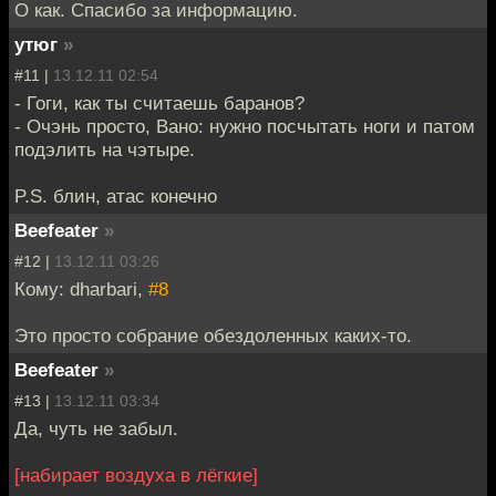
О как. Спасибо за информацию.
утюг
»
#11 |
13.12.11 02:54
- Гоги, как ты считаешь баранов?
- Очэнь просто, Вано: нужно посчытать ноги и патом
подэлить на чэтыре.
P.S. блин, атас конечно
Beefeater
»
#12 |
13.12.11 03:26
Кому: dharbari,
#8
Это просто собрание обездоленных каких-то.
Beefeater
»
#13 |
13.12.11 03:34
Да, чуть не забыл.
[набирает воздуха в лёгкие]