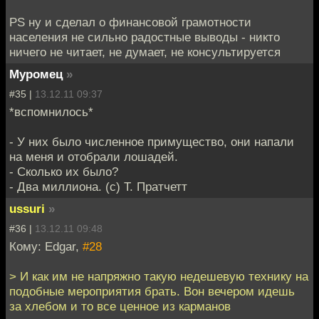
PS ну и сделал о финансовой грамотности
населения не сильно радостные выводы - никто
ничего не читает, не думает, не консультируется
Муромец
»
#35 |
13.12.11 09:37
*вспомнилось*
- У них было численное примущество, они напали
на меня и отобрали лошадей.
- Сколько их было?
- Два миллиона. (с) Т. Пратчетт
ussuri
»
#36 |
13.12.11 09:48
Кому: Edgar,
#28
> И как им не напряжно такую недешевую технику на
подобные мероприятия брать. Вон вечером идешь
за хлебом и то все ценное из карманов