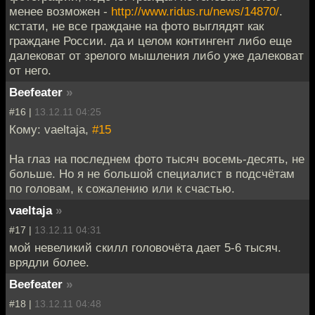
менее возможен -
http://www.ridus.ru/news/14870/
.
кстати, не все граждане на фото выглядят как
граждане России. да и целом контингент либо еще
далековат от зрелого мышления либо уже далековат
от него.
Beefeater
»
#16 |
13.12.11 04:25
Кому: vaeltaja,
#15
На глаз на последнем фото тысяч восемь-десять, не
больше. Но я не большой специалист в подсчётам
по головам, к сожалению или к счастью.
vaeltaja
»
#17 |
13.12.11 04:31
мой невеликий скилл головочёта дает 5-6 тысяч.
врядли более.
Beefeater
»
#18 |
13.12.11 04:48