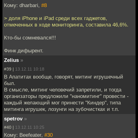
Кому: dharbari,
#8
> доля iPhone и iPad среди всех гаджетов,
отмеченных в ходе мониторинга, составила 46,6%.
Кто-бы сомневался!!!
Финк дифырент.
Zelius
»
#39 |
13.12.11 10:18
В Апатитах вообще, говорят, митинг игрушечный
был.
В смысле, митинг человечий запретили, и тогда
организаторы предложили "наномитинг" провести -
каждый желающий мог принести "Киндер", типа
митинга игрушек, лозунги на зубочистках и т.п.
spetrov
»
#40 |
13.12.11 10:25
Кому: Beefeater,
#30