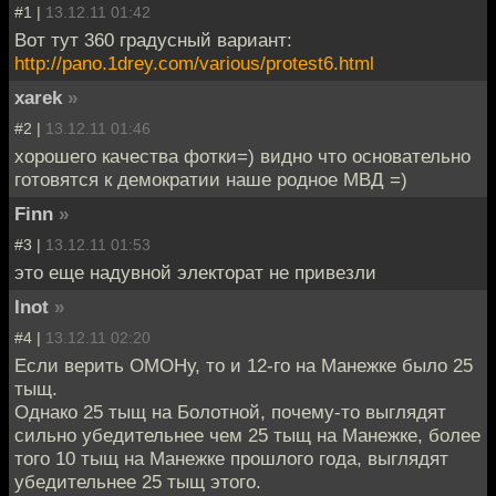
#1 |
13.12.11 01:42
Вот тут 360 градусный вариант:
http://pano.1drey.com/various/protest6.html
xarek
»
#2 |
13.12.11 01:46
хорошего качества фотки=) видно что основательно
готовятся к демократии наше родное МВД =)
Finn
»
#3 |
13.12.11 01:53
это еще надувной электорат не привезли
Inot
»
#4 |
13.12.11 02:20
Если верить ОМОНу, то и 12-го на Манежке было 25
тыщ.
Однако 25 тыщ на Болотной, почему-то выглядят
сильно убедительнее чем 25 тыщ на Манежке, более
того 10 тыщ на Манежке прошлого года, выглядят
убедительнее 25 тыщ этого.