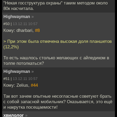
"Некая госструктура охраны" таким методом около
80к насчитала.
Highwayman
»
#50 |
13.12.11 10:57
Кому: dharbari,
#8
> При этом была отмечена высокая доля планшетов
(12,2%)
То есть нашлось столько желающих с айпедиком в
толпе потолкаться?
Highwayman
»
#51 |
13.12.11 10:57
Кому: Zelius,
#44
Так вот зачем опытные несогласные советуют брать
с собой запасной мобильник? Оказывается, это ещё
и накрутка посещаемости!
хвилолог
»