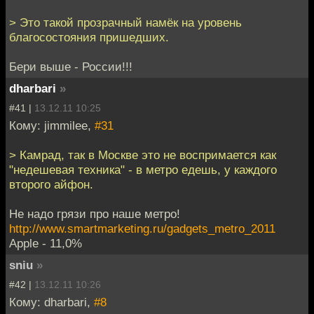
> Это такой прозрачный намёк на уровень
благосостояния пришедших.
Бери выше - России!!!
dharbari
»
#41 |
13.12.11 10:25
Кому: jimmilee,
#31
> Камрад, так в Москве это не воспримается как
"недешевая техника" - в метро едешь, у каждого
второго айфон.
Не надо грязи про наше метро!
http://www.smartmarketing.ru/gadgets_metro_2011
Apple - 11,0%
sniu
»
#42 |
13.12.11 10:26
Кому: dharbari,
#8