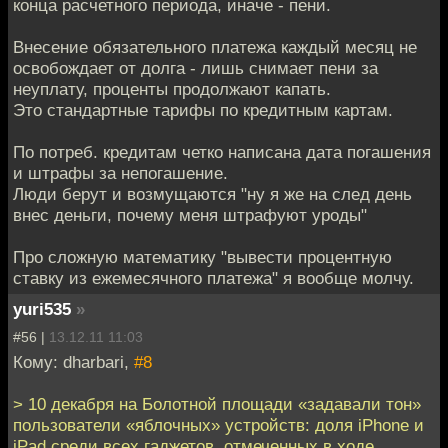
конца расчетного периода, иначе - пени.
Внесение обязательного платежа каждый месяц не
освобождает от долга - лишь снимает пени за
неуплату, проценты продолжают капать.
Это стандартные тарифы по кредитным картам.
По потреб. кредитам четко написана дата погашения
и штрафы за непогашение.
Люди берут и возмущаются "ну я же на след день
внес деньги, почему меня штрафуют уроды"
Про сложную математику "вывести процентную
ставку из ежемесячного платежа" я вообще молчу.
yuri535
»
#56 |
13.12.11 11:03
Кому: dharbari,
#8
> 10 декабря на Болотной площади «задавали тон»
пользователи «яблочных» устройств: доля iPhone и
iPad среди всех гаджетов, отмеченных в ходе