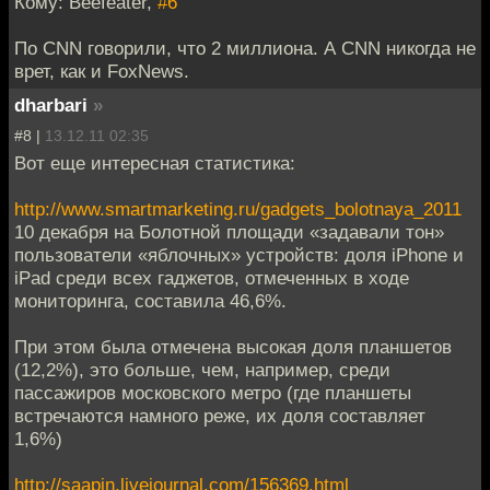
Кому: Beefeater,
#6
По CNN говорили, что 2 миллиона. А CNN никогда не
врет, как и FoxNews.
dharbari
»
#8 |
13.12.11 02:35
Вот еще интересная статистика:
http://www.smartmarketing.ru/gadgets_bolotnaya_2011
10 декабря на Болотной площади «задавали тон»
пользователи «яблочных» устройств: доля iPhone и
iPad среди всех гаджетов, отмеченных в ходе
мониторинга, составила 46,6%.
При этом была отмечена высокая доля планшетов
(12,2%), это больше, чем, например, среди
пассажиров московского метро (где планшеты
встречаются намного реже, их доля составляет
1,6%)
http://saapin.livejournal.com/156369.html