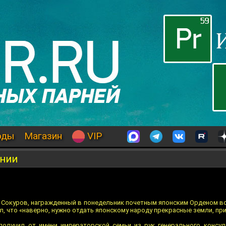
оды
Магазин
VIP
инии
 Сокуров, награжденный в понедельник почетным японским Орденом в
, что «наверно, нужно отдать японскому народу прекрасные земли, п
получил от имени императорской семьи из рук генерального консул