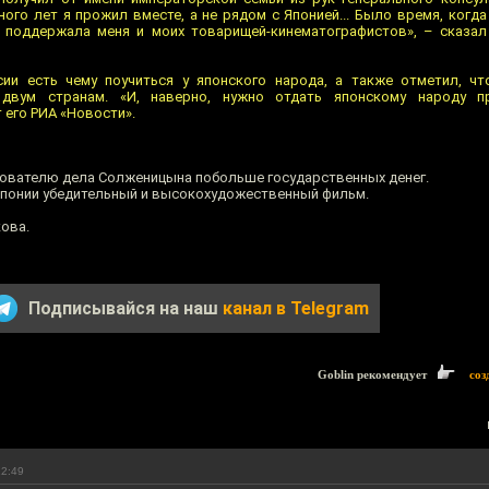
ого лет я прожил вместе, а не рядом с Японией... Было время, когд
я поддержала меня и моих товарищей-кинематографистов», – сказал
сии есть чему поучиться у японского народа, а также отметил, ч
 двум странам. «И, наверно, нужно отдать японскому народу п
 его РИА «Новости».
ователю дела Солженицына побольше государственных денег.
 Японии убедительный и высокохудожественный фильм.
кова.
Подписывайся на наш
канал в Telegram
Goblin рекомендует
соз
12:49