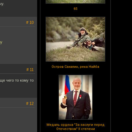
чу.
65
# 10
ру
Остров Сахалин, река Найба
# 11
ще чего то кому то
# 12
Медаль ордена "За заслуги перед
Отечеством" II степени