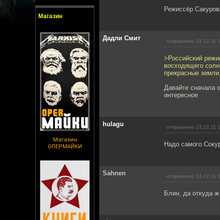
Режиссёр Сакуров 
Магазин
Дадли Смит
отправлено 13.12.11 
>Российский режи
восходящего солн
прекрасные земли
Давайте сначала 
интересное
hulagu
отправлено 13.12.11 
Магазин
Надо самого Соку
ОПЕРМАЙКИ
Sahnen
отправлено 13.12.11 
Блин, да откуда ж