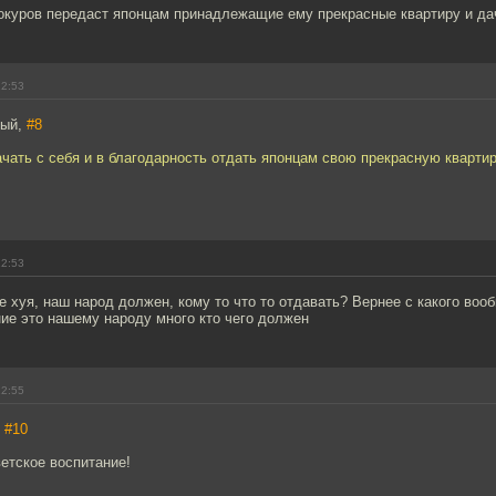
окуров передаст японцам принадлежащие ему прекрасные квартиру и да
12:53
тый,
#8
чать с себя и в благодарность отдать японцам свою прекрасную кварти
12:53
те хуя, наш народ должен, кому то что то отдавать? Вернее с какого вооб
ие это нашему народу много кто чего должен
12:55
,
#10
ветское воспитание!