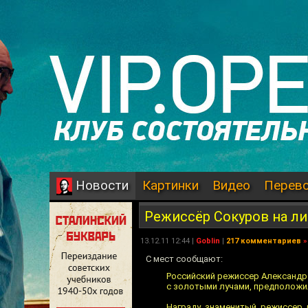
Картинки
Видео
Перев
Новости
Режиссёр Сокуров на л
13.12.11 12:44 |
Goblin
|
217 комментариев
»
С мест сообщают:
Российский режиссер Александр
с золотыми лучами, предположил
Награду знаменитый режиссер 