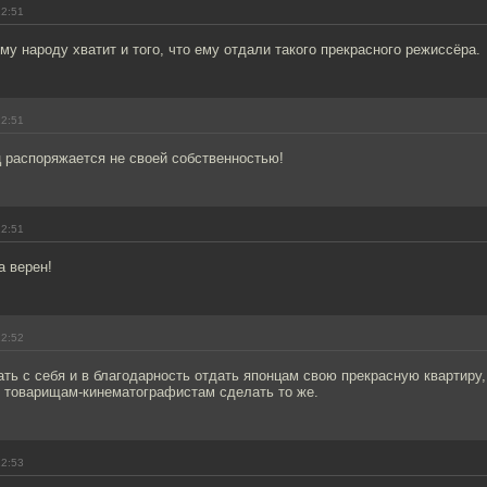
12:51
му народу хватит и того, что ему отдали такого прекрасного режиссёра.
12:51
 распоряжается не своей собственностью!
12:51
 верен!
12:52
ть с себя и в благодарность отдать японцам свою прекрасную квартиру,
 товарищам-кинематографистам сделать то же.
12:53