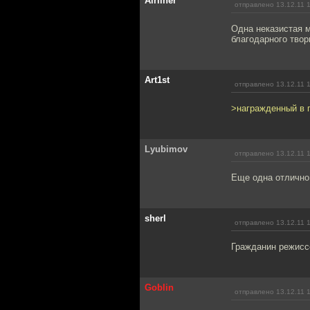
Airliner
отправлено 13.12.11 
Одна неказистая 
благодарного твор
Art1st
отправлено 13.12.11 
>награжденный в 
Lyubimov
отправлено 13.12.11 
Еще одна отлично 
sherl
отправлено 13.12.11 
Гражданин режиссё
Goblin
отправлено 13.12.11 