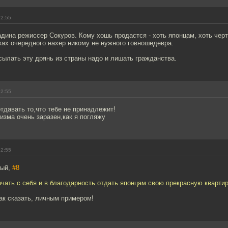
12:55
адина режиссер Сокуров. Кому хошь продастся - хоть японцам, хоть чер
ах очередного нахер никому не нужного говношедевра.
ылать эту дрянь из страны надо и лишать гражданства.
12:55
отдавать то,что тебе не принадлежит!
зма очень заразен,как я погляжу
12:55
тый,
#8
чать с себя и в благодарность отдать японцам свою прекрасную кварти
ак сказать, личным примером!