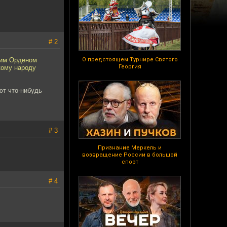
# 2
ким Орденом
О предстоящем Турнире Святого
Георгия
кому народу
ют что-нибудь
# 3
Признание Меркель и
возвращение России в большой
спорт
# 4