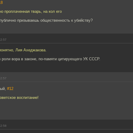
18
о проплаченная тварь, на кол его
 публично призываешь общественность к убийству?
12:57
понятно, Лия Ахеджакова.
 роли вора в законе, по-памяти цитирующего УК СССР.
12:57
тый,
#12
советское воспитание!
12:58