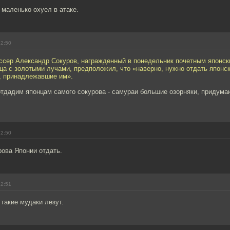
маленько охуел в атаке.
12:50
ссер Александр Сокуров, награжденный в понедельник почетным японс
ца с золотыми лучами, предположил, что «наверно, нужно отдать японс
, принадлежавшие им».
отдадим японцам самого сокурова - самураи большие озорняки, придума
12:50
рова Японии отдать.
12:51
 такие мудаки лезут.