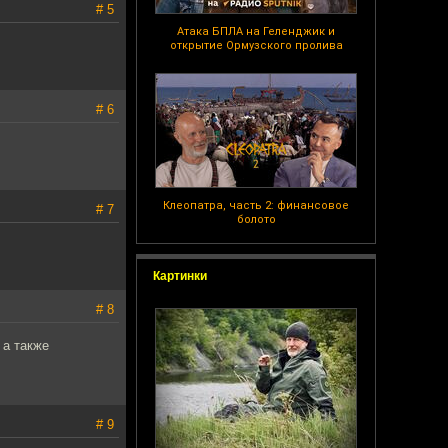
# 5
Атака БПЛА на Геленджик и
открытие Ормузского пролива
# 6
Клеопатра, часть 2: финансовое
# 7
болото
Картинки
# 8
 а также
# 9