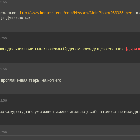
12:55
медалька -
http://www.itar-tass.com/data/Newses/MainPhoto/263038.jpeg
- и
ца. Душевно так.
12:55
понедельник почетным японским Орденом восходящего солнца с
[дыряв
12:56
проплаченная тварь, на кол его
12:56
р Сокуров давно уже живет исключительно у себя в голове, не выходя 
12:56