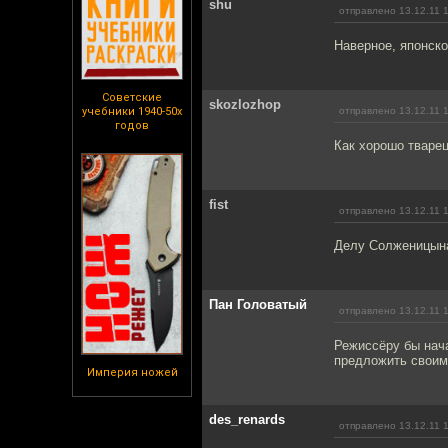
shu
отправлено 13.12.11 
Наверное, японско
Советские
skozlozhop
учебники 1940-50х
отправлено 13.12.11 
годов
Как хорошо тварец
fist
отправлено 13.12.11 
Делу Солженицына
Пан Головатый
отправлено 13.12.11 
Режиссёру бы нача
предложить своим
Империя ножей
des_renards
отправлено 13.12.11 