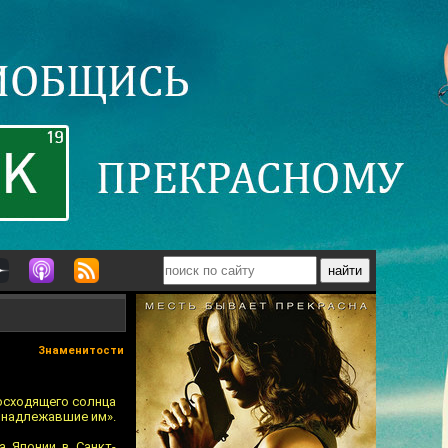
Знаменитости
осходящего солнца
ринадлежавшие им».
а Японии в Санкт-