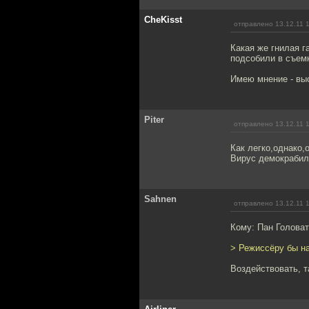
CheKisst
отправлено 13.12.11 
Какая же гнилая г
подсобили в съемк
Имею мнение - выс
Piter
отправлено 13.12.11 
Как легко,однако,
Вирус демокрабили
Sahnen
отправлено 13.12.11 
Кому: Пан Голова
> Режиссёру бы на
Воздействовать, т