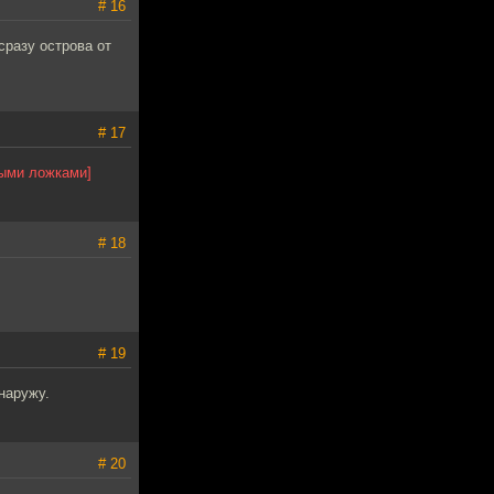
# 16
 сразу острова от
# 17
ыми ложками]
# 18
# 19
наружу.
# 20