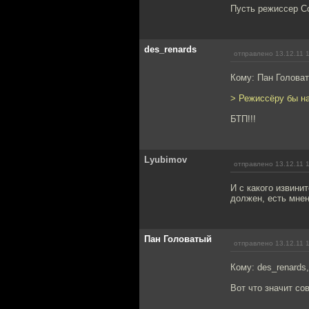
Пусть режиссер С
des_renards
отправлено 13.12.11 
Кому: Пан Голова
> Режиссёру бы на
БТП!!!
Lyubimov
отправлено 13.12.11 
И с какого извини
должен, есть мнен
Пан Головатый
отправлено 13.12.11 
Кому: des_renards
Вот что значит со