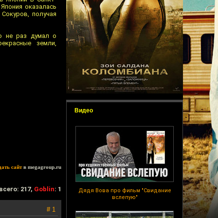
а Япония оказалась
 Сокуров, получая
то не раз думал о
рекрасные земли,
Видео
дать сайт
в megagroup.ru
всего: 217,
Goblin
: 1
Дядя Вова про фильм "Свидание
вслепую"
# 1