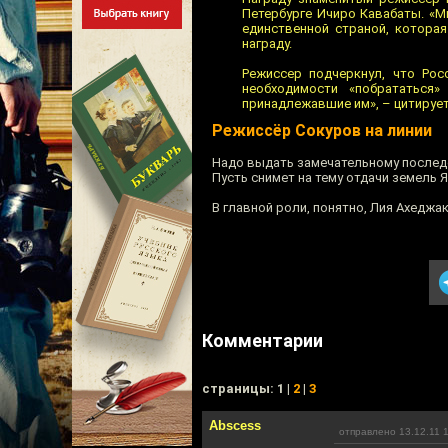
Петербурге Ичиро Кавабаты. «Мн
единственной страной, котора
награду.
Режиссер подчеркнул, что Рос
необходимости «побрататься»
принадлежавшие им», – цитирует
Режиссёр Сокуров на линии
Надо выдать замечательному послед
Пусть снимет на тему отдачи земель
В главной роли, понятно, Лия Ахеджа
Комментарии
cтраницы: 1 |
2
|
3
Abscess
отправлено 13.12.11 