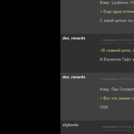
Кому: Lyubimov,
#
> Еще одна отличн
С какой целью ты
des_renards
отправлено 13.12.11 
>В главной роли, 
И Валентин Гафт в
des_renards
отправлено 13.12.11 
Кому: Пан Голова
> Вот что значит 
ГАВ!
slyboots
отправлено 13.12.11 