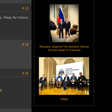
# 13
ту. Лишь бы только
# 14
Медаль ордена "За заслуги перед
Отечеством" II степени
# 15
ру
РВИО