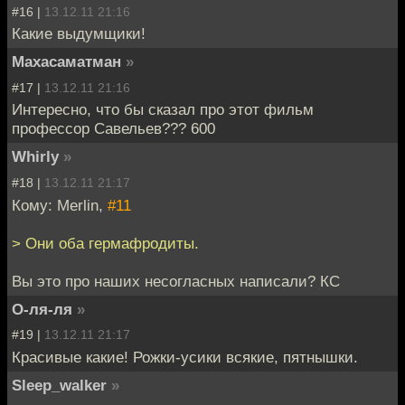
#16 |
13.12.11 21:16
Какие выдумщики!
Махасаматман
»
#17 |
13.12.11 21:16
Интересно, что бы сказал про этот фильм
профессор Савельев??? 600
Whirly
»
#18 |
13.12.11 21:17
Кому: Merlin,
#11
> Они оба гермафродиты.
Вы это про наших несогласных написали? КС
О-ля-ля
»
#19 |
13.12.11 21:17
Красивые какие! Рожки-усики всякие, пятнышки.
Sleep_walker
»