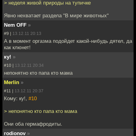
> неделя живой природы на тупичке
Явно нехватает раздела "В мире животных"
Nem OFF
»
#9 |
13.12.11 20:13
А в момент оргазма подойдет какой-нибудь дятел, да
как клюнет!
ку!
»
#10 |
13.12.11 20:34
непонятно кто папа кто мама
Merlin
»
#11 |
13.12.11 20:37
Кому: ку!,
#10
> непонятно кто папа кто мама
Они оба гермафродиты.
rodionov
»