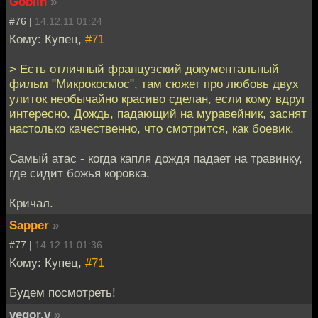
Goblin
»
#76 |
14.12.11 01:24
Кому: Купец,
#71
> Есть отличный французский документальный
фильм "Микрокосмос", там сюжет про любовь двух
улиток необычайно красиво сделан, если кому вдруг
интересно. Дождь, падающий на муравейник, заснят
настолько качественно, что смотрится, как боевик.
Самый атас - когда капля дождя падает на травинку,
где сидит божья коровка.
Кричал.
Sapper
»
#77 |
14.12.11 01:36
Кому: Купец,
#71
Будем посмотреть!
yegor.v
»