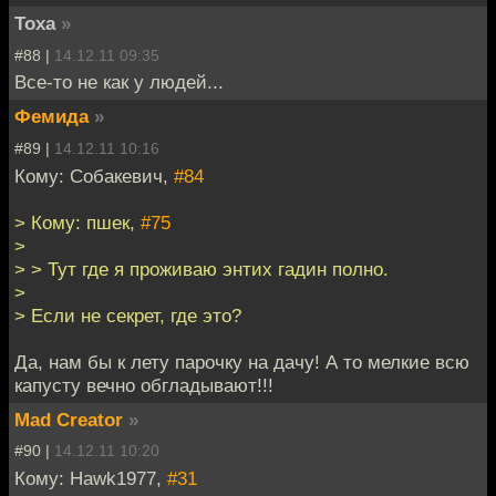
Toxa
»
#88 |
14.12.11 09:35
Все-то не как у людей...
Фемида
»
#89 |
14.12.11 10:16
Кому: Собакевич,
#84
> Кому: пшек,
#75
>
> > Тут где я проживаю энтих гадин полно.
>
> Если не секрет, где это?
Да, нам бы к лету парочку на дачу! А то мелкие всю
капусту вечно обгладывают!!!
Mad Creator
»
#90 |
14.12.11 10:20
Кому: Hawk1977,
#31