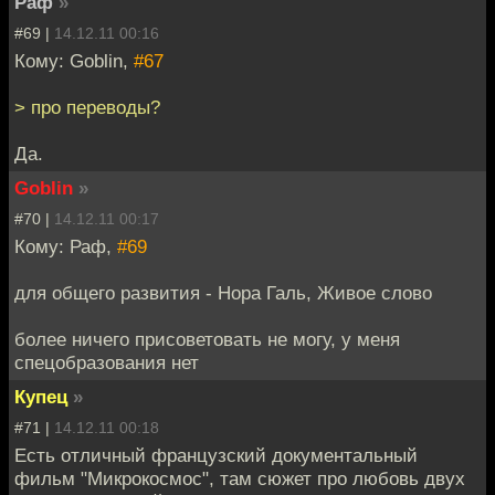
Раф
»
#69 |
14.12.11 00:16
Кому: Goblin,
#67
> про переводы?
Да.
Goblin
»
#70 |
14.12.11 00:17
Кому: Раф,
#69
для общего развития - Нора Галь, Живое слово
более ничего присоветовать не могу, у меня
спецобразования нет
Купец
»
#71 |
14.12.11 00:18
Есть отличный французский документальный
фильм "Микрокосмос", там сюжет про любовь двух