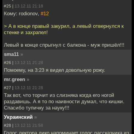
#25 |
13.12.11 21:18
Кому: rodionov,
#12
> А в конце правый закурил, а левый отвернулся к
стенке и захрапел!
Левый в конце спрыгнул с балкона - муж пришёл!!!
sma11
»
#26 |
13.12.11 21:28
Помоему, на 3:23 я видел довольную рожу.
mr.green
»
#27 |
13.12.11 21:28
Так вот, что торчит из слизняка когда его ногой
раздавишь. А я то по наивности думал, что кишки.
Спасибо тупичку за науку!!!
Украинский
»
#28 |
13.12.11 21:58
Голос лектора дико напоминает голос рассказчика из