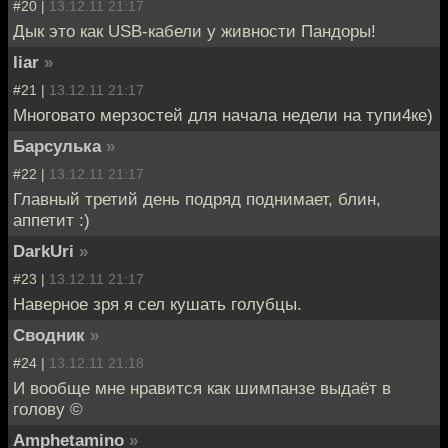
#20 |
13.12.11 21:17
Дык это как USB-кабели у живности Пандоры!
liar
»
#21 |
13.12.11 21:17
Многовато мерзостей для начала недели на тупи4ке)
Барсулька
»
#22 |
13.12.11 21:17
Главный третий день подряд поднимает, блин,
аппетит :)
DarkUri
»
#23 |
13.12.11 21:17
Наверное зря я сел кушать голубцы.
Сводник
»
#24 |
13.12.11 21:18
И вообще мне нравится как шимпанзе выдаёт в
голову ©
Amphetamino
»