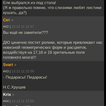
Еле выбрался из-под стола!
(Я ж правильно помню, что слизняки любят листики
кушать, да?)
Сет
»
#42 |
13.12.11 22:37
Вы ещё не заметили???
ДЮ цинично постит ролики, которые привлекают нас
новизной геометрических форм и расцветок,
воздействуя на 17,18 и 19 зрительные поля
головного мозга!!!
Svart
»
#43 |
13.12.11 22:39
- Пидарасы! Пидарасы!
Н.С.Хрущев
Krix
»
#44 |
13.12.11 22:50