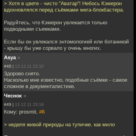
> Хотя в цвете - чисто "Аватар"! Небось Кэмерон
вдохновлялся перед съёмками мега-блокбастера.
Радуйтесь, что Кэмерон увлекается только
подводными съемками.
Если бы он увлекался энтомологией или ботаникой
- крышу бы уже сорвало у очень многих.
Asya
»
#48 |
13.12.11 23:10
Здорово снято.
Насколько мне известно, подобные съёмки - самое
сложное в документалистике.
Чеснок
»
#49 |
13.12.11 23:16
Кому: prosmit,
#6
> неделя живой природы на тупичке. как мило