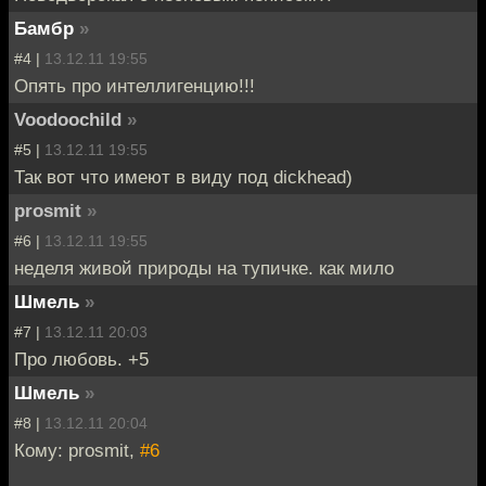
Бамбр
»
#4 |
13.12.11 19:55
Опять про интеллигенцию!!!
Voodoochild
»
#5 |
13.12.11 19:55
Так вот что имеют в виду под dickhead)
prosmit
»
#6 |
13.12.11 19:55
неделя живой природы на тупичке. как мило
Шмель
»
#7 |
13.12.11 20:03
Про любовь. +5
Шмель
»
#8 |
13.12.11 20:04
Кому: prosmit,
#6