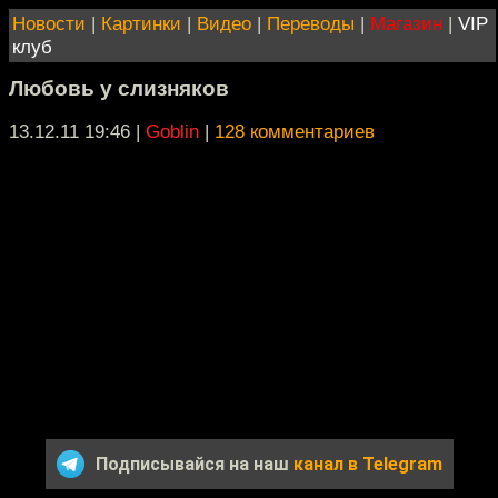
Новости
|
Картинки
|
Видео
|
Переводы
|
Магазин
|
VIP
клуб
Любовь у слизняков
13.12.11 19:46
|
Goblin
|
128 комментариев
Подписывайся на наш
канал в Telegram