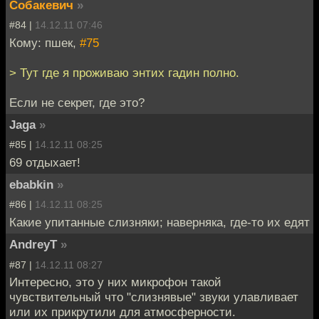
Собакевич
»
#84 |
14.12.11 07:46
Кому: пшек,
#75
> Тут где я проживаю энтих гадин полно.
Если не секрет, где это?
Jaga
»
#85 |
14.12.11 08:25
69 отдыхает!
ebabkin
»
#86 |
14.12.11 08:25
Какие упитанные слизняки; наверняка, где-то их едят
AndreyT
»
#87 |
14.12.11 08:27
Интересно, это у них микрофон такой
чувствительный что "слизнявые" звуки улавливает
или их прикрутили для атмосферности.