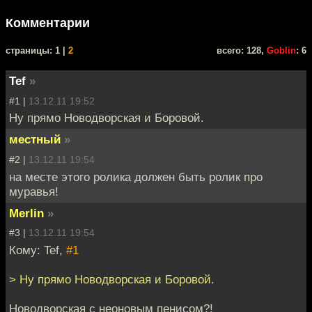
Комментарии
cтраницы: 1 |
2
всего: 128,
Goblin
: 6
Tef
»
#1 |
13.12.11 19:52
Ну прямо Новодворская и Боровой.
местный
»
#2 |
13.12.11 19:54
на месте этого ролика должен быть ролик про
муравья!
Merlin
»
#3 |
13.12.11 19:54
Кому: Tef,
#1
> Ну прямо Новодворская и Боровой.
Новодворская с неоновым пенисом?!