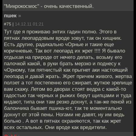
"Микрокосмос" - очень качественный.
пшек
»
#75 |
14.12.11 01:21
Тут где я проживаю энтих гадин полно. Этого в
пятнах леопардовым вроде зовут, так он хищник.
Есть другие, радикально чОрные и такие еще
коричневые. Так вот леопард их жрет !!!! Я бывало
отдыхая на природе от нечего делать, возьму его
палочкой какой, в руки брать мерзко и поднесу к
чОрному, так пятнистый как прыгнет аки настоящий
леопард и давай жрать. Жрет причем живого, жертва
ползет а тот постепенно его сжирает, жуткое зрелище
вам скажу. Летом во дворах стоят ведра с какой-то
гадостью так черных и рыжих берут щипцами и туда
кидают, типа они там резко дохнут, а так-же пеной из
балончика бывает пшика-ют, так те моментально
дохнут от этой пены. Ногами не давят, ну им ведь
больно . А вот в пятнах охраняются, так как жрет
всех остальных. Они вроде как вредители.