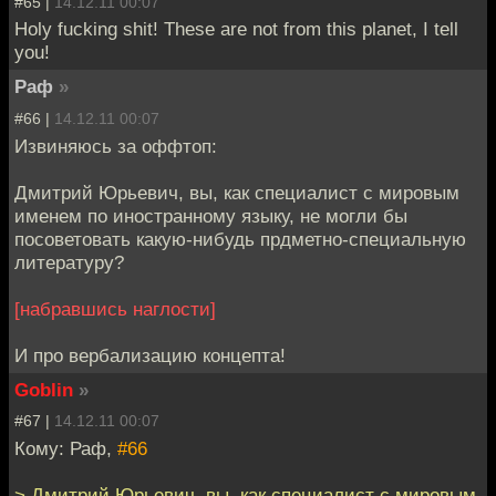
#65 |
14.12.11 00:07
Holy fucking shit! These are not from this planet, I tell
you!
Раф
»
#66 |
14.12.11 00:07
Извиняюсь за оффтоп:
Дмитрий Юрьевич, вы, как специалист с мировым
именем по иностранному языку, не могли бы
посоветовать какую-нибудь прдметно-специальную
литературу?
[набравшись наглости]
И про вербализацию концепта!
Goblin
»
#67 |
14.12.11 00:07
Кому: Раф,
#66
> Дмитрий Юрьевич, вы, как специалист с мировым