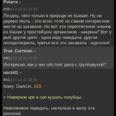
Polaris
»
#39 |
13.12.11 22:33
Пиздец, чего только в природе не бывает. Ну на
дерево лезть - это ясно, чтоб на самом интересном
месте на захавали. Но вот эти переплетения членов
из башки у простейших организмов - нахрена? Вот у
рыб другое дело - одна икру накидала, другая
оплодотворила, третья все это захавала - идиллия!
True_Cartman
»
#40 |
13.12.11 22:33
Интересно, как у них обстоят дела с групповухой?
mich01
»
#41 |
13.12.11 22:34
Кому: DarkUri,
#23
> Наверное зря я сел кушать голубцы.
Невозможно передать, насколько в жилу эта
реплика!