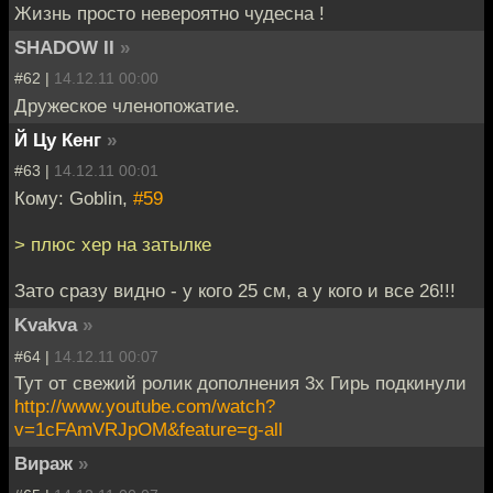
Жизнь просто невероятно чудесна !
SHADOW II
»
#62 |
14.12.11 00:00
Дружеское членопожатие.
Й Цу Кенг
»
#63 |
14.12.11 00:01
Кому: Goblin,
#59
> плюс хер на затылке
Зато сразу видно - у кого 25 см, а у кого и все 26!!!
Kvakva
»
#64 |
14.12.11 00:07
Тут от свежий ролик дополнения 3х Гирь подкинули
http://www.youtube.com/watch?
v=1cFAmVRJpOM&feature=g-all
Вираж
»