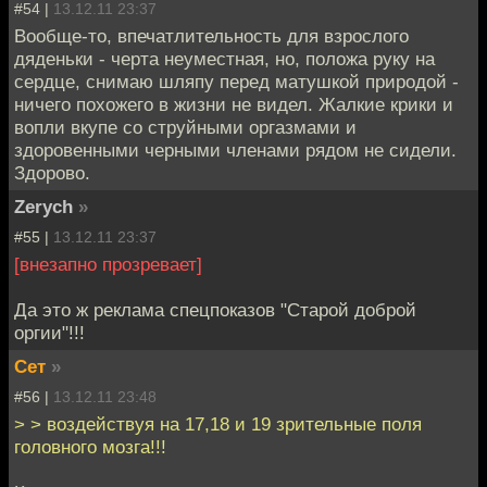
#54 |
13.12.11 23:37
Вообще-то, впечатлительность для взрослого
дяденьки - черта неуместная, но, положа руку на
сердце, снимаю шляпу перед матушкой природой -
ничего похожего в жизни не видел. Жалкие крики и
вопли вкупе со струйными оргазмами и
здоровенными черными членами рядом не сидели.
Здорово.
Zerych
»
#55 |
13.12.11 23:37
[внезапно прозревает]
Да это ж реклама спецпоказов "Старой доброй
оргии"!!!
Сет
»
#56 |
13.12.11 23:48
> > воздействуя на 17,18 и 19 зрительные поля
головного мозга!!!