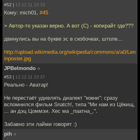
#52 |
13.12.11 23:33
Кому: mich01,
#45
> Автор-то указан верно. А вот (С) - копирайт где???
двинулись вы на букве эс в скобочках, штоле...
http://upload.wikimedia.org/wikipedia/commons/a/a0/Len
inposter.jpg
JPBelmondo
»
#53 |
13.12.11 23:37
Реально - Аватар!
Не перестаёт удивлять диалект "кокни": сразу
вспомнился фильм Snatch!, типа "Ми нам из Цёкищ,
... ан дэц Цоммэи. Хес ма _паатна_.".
Забавно эти лайми говорят :)
pih
»