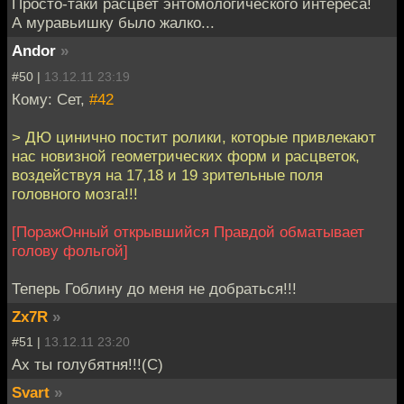
Просто-таки расцвет энтомологического интереса!
А муравьишку было жалко...
Andor
»
#50 |
13.12.11 23:19
Кому: Сет,
#42
> ДЮ цинично постит ролики, которые привлекают
нас новизной геометрических форм и расцветок,
воздействуя на 17,18 и 19 зрительные поля
головного мозга!!!
[ПоражОнный открывшийся Правдой обматывает
голову фольгой]
Теперь Гоблину до меня не добраться!!!
Zx7R
»
#51 |
13.12.11 23:20
Ах ты голубятня!!!(С)
Svart
»