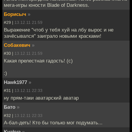
мега-игры юности Blade of Darkness.
Борисыч
»
#29 |
13.12.11 21:59
Выражение "чтоб у тебя хуй на лбу вырос и не
зачёсывался" заиграло новыми красками!
Собакевич
»
#30 |
13.12.11 21:59
Какая прелестная гадость! (с)
:)
Hawk1977
»
#31 |
13.12.11 22:33
ну прям-таки аватарский аватар
Бато
»
#32 |
13.12.11 22:33
А-бал-деть! Кто бы только мог подумать...
Kvakva
»