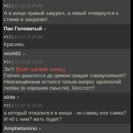
#12 |
13.12.11 20:54
А в конце правый закурил, а левый отвернулся к
стенке и захрапел!
Пан Головатый
»
#13 |
13.12.11 21:04
Красиво.
mich01
»
#14 |
13.12.11 21:16
Эх!!!
[Бъёт шапкой оземь]
Гоблин докатился до демонстрации совокупления!!!
Неосвещённым остался только вопрос однополой
любви (в хорошем смысле). Шиссот!!!
slide
»
#15 |
13.12.11 21:16
а который отвалился в конце - он самец или самка?
И ч0 с ним? жить будет?
Amphetamino
»