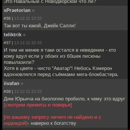
Это Навальный с Новодворской что ли?
xPraetorian
»
#36 |
13.12.11 22:33
Так вот ты какой, Джейк Салли!
teliktrik
»
#37 |
13.12.11 22:33
И тем не менее я таки остался в неведении - кто
кому вдул если у обоих из б0шек писюны
повылазили?
Хотя в цвете - чисто "Аватар"! Небось Кэмерон
вдохновлялся перед съёмками мега-блокбастера.
iivafan
»
#38 |
13.12.11 22:33
Дим Юрьича на биологию пробило, к чему это вдруг
[смотрим приметы и поверья]
[по вашему запросу ничего не найдено и с
надеждой]
- наверно к богатству