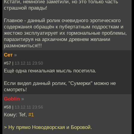
Кстати, немногие заметили, но это только часть
страшной правды!
Главное - данный ролик очевидного эротического
содержания обращён к пубертатным подросткам и
жестоко эксплуатирует их гормональные проблемы,
паразитируя на архаичном древнем желании
размножиться!!!
Сет
»
#57 |
13.12.11 23:50
Ещё одна гениальная мысль посетила.
Если видел данный ролик, "Сумерки" можно не
смотреть!
Goblin
»
#58 |
13.12.11 23:56
Кому: Tef,
#1
> Ну прямо Новодворская и Боровой.