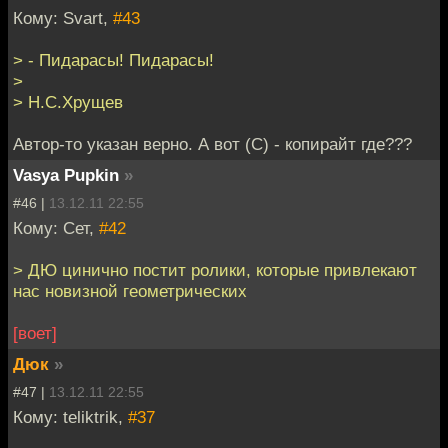
Кому: Svart,
#43
> - Пидарасы! Пидарасы!
>
> Н.С.Хрущев
Автор-то указан верно. А вот (С) - копирайт где???
Vasya Pupkin
»
#46 |
13.12.11 22:55
Кому: Сет,
#42
> ДЮ цинично постит ролики, которые привлекают
нас новизной геометрических
[воет]
Дюк
»
#47 |
13.12.11 22:55
Кому: teliktrik,
#37