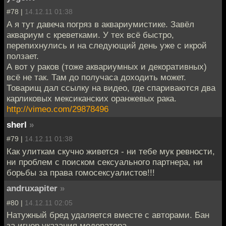
#78 |
14.12.11 01:38
А я тут давеча погряз в аквариумистике. Завёл
аквариум с креветками. У тех всё быстро,
перепихнулись и на следующий день уже с икрой
ползает.
А вот у раков (тоже аквариумных и декоративных)
всё не так. Там до получаса доходить может.
Товарищ дал ссылку на видео, где спариваются два
карликовых мексиканских оранжевых рака.
http://vimeo.com/29878496
sherl
»
#79 |
14.12.11 01:38
Как улиткам скучно живется - ни тебе мук ревности,
ни проблем с поиском сексуального партнера, ни
борьбы за права гомосексуалистов!!!
andruxapiter
»
#80 |
14.12.11 02:05
Натужный бред удаляется вместе с авторами. Бан
за игнор указания модератора.