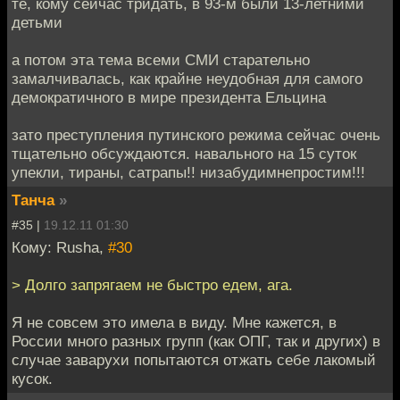
те, кому сейчас тридать, в 93-м были 13-летними
детьми
а потом эта тема всеми СМИ старательно
замалчивалась, как крайне неудобная для самого
демократичного в мире президента Ельцина
зато преступления путинского режима сейчас очень
тщательно обсуждаются. навального на 15 суток
упекли, тираны, сатрапы!! низабудимнепростим!!!
Танча
»
#35 |
19.12.11 01:30
Кому: Rusha,
#30
> Долго запрягаем не быстро едем, ага.
Я не совсем это имела в виду. Мне кажется, в
России много разных групп (как ОПГ, так и других) в
случае заварухи попытаются отжать себе лакомый
кусок.