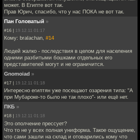
может. В Египте вот так.
Прав Юрич, спасибо, что у нас ПОКА не вот так.
Пан Головатый
»
#16 |
19.12.11 01:17
Кому: bralachan,
#14
Людей жалко - последствия в целом для населения
одними разбитыми бошками отдельных его
представителей могут и не ограничится.
Gnomoiad
»
#17 |
19.12.11 01:18
Интересно египтян уже посещают озарения типа: "А
при Мубароке-то было не так плохо"- или ещё нет.
ПКБ
»
#18 |
19.12.11 01:18
Это ополчение прессует?
Что то не у всех полная униформа. Такое ощущение,
что сами зашли на склад и отоварились кому что