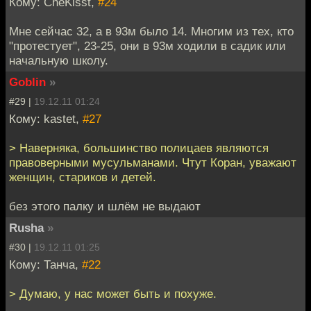
Кому: CheKisst,
#24
Мне сейчас 32, а в 93м было 14. Многим из тех, кто
"протестует", 23-25, они в 93м ходили в садик или
начальную школу.
Goblin
»
#29 |
19.12.11 01:24
Кому: kastet,
#27
> Наверняка, большинство полицаев являются
правоверными мусульманами. Чтут Коран, уважают
женщин, стариков и детей.
без этого палку и шлём не выдают
Rusha
»
#30 |
19.12.11 01:25
Кому: Танча,
#22
> Думаю, у нас может быть и похуже.