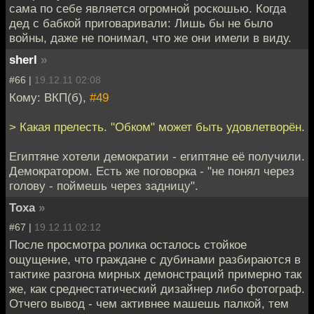
сама по себе является огромной роскошью. Когда
дед с бабкой приговаривали: Лишь бы не было
войны, даже не понимал, что же они имели в виду.
sherl
»
#66 |
19.12.11 02:08
Кому: ВКП(б),
#49
> Какая прелесть. "Обком" может быть удовлетворён.
Египтяне хотели демократии - египтяне её получили.
Демократором. Есть же поговорка - "не понял через
голову - поймешь через задницу".
Toxa
»
#67 |
19.12.11 02:12
После просмотра ролика осталось стойкое
ощущение, что граждане с дубинами разбираются в
тактике разгона мирных демонстраций примерно так
же, как среднестатический дизайнер либо фотограф.
Отчего вывод - чем активнее машешь палкой, тем