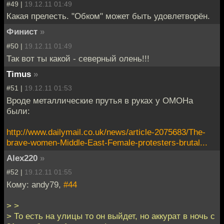
#49 |
19.12.11 01:49
Какая прелесть. "Обком" может быть удовлетворён.
Финист
»
#50 |
19.12.11 01:49
Так вот ты какой - северный олень!!!
Timus
»
#51 |
19.12.11 01:53
Вроде металлические прутья в руках у ОМОНа
были:
http://www.dailymail.co.uk/news/article-2075683/The-
brave-women-Middle-East-Female-protesters-brutal...
Alex220
»
#52 |
19.12.11 01:55
Кому: andy79,
#44
> >
> То есть на улицы то он выйдет, но аккурат в ночь с