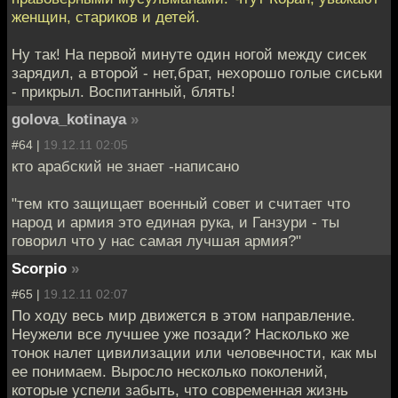
женщин, стариков и детей.
Ну так! На первой минуте один ногой между сисек
зарядил, а второй - нет,брат, нехорошо голые сиськи
- прикрыл. Воспитанный, блять!
golova_kotinaya
»
#64 |
19.12.11 02:05
кто арабский не знает -написано
"тем кто защищает военный совет и считает что
народ и армия это единая рука, и Ганзури - ты
говорил что у нас самая лучшая армия?"
Scorpio
»
#65 |
19.12.11 02:07
По ходу весь мир движется в этом направление.
Неужели все лучшее уже позади? Насколько же
тонок налет цивилизации или человечности, как мы
ее понимаем. Выросло несколько поколений,
которые успели забыть, что современная жизнь