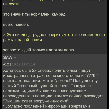
не охота.
это значит ты нормален, камрад
всего навсего
> Это пиздец, трудно поверить что такое возможно в
рамках одной нации.
запросто - дай только идиотам волю
SAW
»
#12 |
19.12.11 01:14
Хотелось бы в 2х словах понять о чём пишут
иностранцы в титрах, но по многоточию и "???!!!"
вызывает аналогии: мат и "доколе!" По существу
лютый "северный пушной зверек". Граждане с
палками видимо бывшие военнослужащие
переведенные в полицию, там же сейчас руководит
"Высший совет вооруженных сил".
"Согласно последней информации жертвами