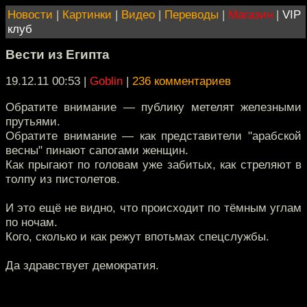
Новости
|
Картинки
|
Видео
|
Переводы
|
Магазин
|
VIP
клуб
Вести из Египта
19.12.11 00:53
|
Goblin
|
236 комментариев
Обратите внимание — публику метелят железными
прутьями.
Обратите внимание — как представители "арабской
весны" пинают сапогами женщин.
Как прыгают по головам уже забитых, как стреляют в
толпу из пистолетов.
И это ещё не видно, что происходит по тёмным углам
по ночам.
Кого, сколько и как режут впотьмах спецслужбы.
Да здравствует демократия.