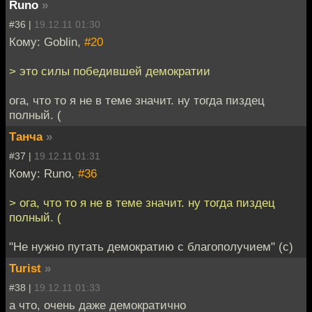
Runo
»
#36 |
19.12.11 01:30
Кому: Goblin,
#20
> это силы победившей демократии
ога, что то я не в теме значит. ну тогда пиздец
полный. (
Танча
»
#37 |
19.12.11 01:31
Кому: Runo,
#36
> ога, что то я не в теме значит. ну тогда пиздец
полный. (
"Не нужно путать демократию с благополучием" (с)
Turist
»
#38 |
19.12.11 01:33
а что, очень даже демократично