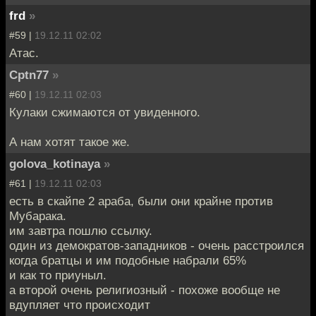
frd
»
#59 |
19.12.11 02:02
Атас.
Cptn77
»
#60 |
19.12.11 02:03
Кулаки сжимаются от увиденного.
А нам хотят такое же.
golova_kotinaya
»
#61 |
19.12.11 02:03
есть в скайпе 2 араба, были они крайне против
Мубарака.
им завтра пошлю ссылку.
один из демократов-западников - очень расстроился
когда братцы и им подобные набрали 65%
и как то приуныл.
а второй очень религиозный - похоже вообще не
вдупляет что происходит