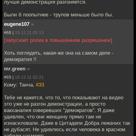
лучше демонстрация разгоняется.
Были б поопытнее - трупов меньше было бы.
eugene107
»
#68 |
19.12.11 02:13
[запускает ролик в повышенном разрешении]
Хоть поглядеть, какая-же она на самом деле -
демократия !!
mr.green
»
#69 |
19.12.11 02:21
Кому: Танча,
#33
Тебе не кажется, что то, что показывают на видео
это уже не разгон демонстрации, а просто
вакханалия озверевших "демократов". Я даже
удивлен, что они женщину прямо там не
изнасиловали. Даже в Цитадели Добра лежачих так
не дубасят. Не удивлюсь если человека в красном
забили насмерть.