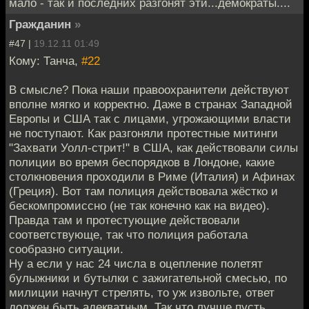
мало - так и последних разгонят эти...демократы....
Гражданин
»
#47 |
19.12.11 01:49
Кому: Танча,
#22
В смысле? Пока наши правоохранители действуют
вполне мягко и корректно. Даже в странах Западной
Европы и США так с лицами, угрожающими власти
не поступают. Как разгоняли протестные митинги
"Захвати Уолл-стрит!" в США, как действовали силы
полиции во время беспорядков в Лондоне, какие
столкновения проходили в Риме (Италия) и Афинах
(Греция). Вот там полиция действовала жёстко и
бескомпромиссно (не так конечно как на видео).
Правда там и протестующие действовали
соответствующе, так что полиция работала
сообразно ситуации.
Ну а если у нас 24 числа в оцепление полетят
булыжники и бутылки с зажигательной смесью, по
милиции начнут стрелять, то уж извольте, ответ
должен быть адекватным. Так что лучше пусть