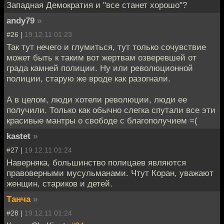
Западная Демократия и "все станет хорошо"?
andy79
»
#26 |
19.12.11 01:23
Так тут нечего и глумиться, тут только сочувствие
может быть к таким вот жертвам озверевшей от
града камней полиции. Ну или революционной
полиции, старую же вроде как разогнали.
А в целом, люди хотели революции, люди ее
получили. Только как обычно слегка спутали все эти
красивые мантры о свободе с благополучием =(
kastet
»
#27 |
19.12.11 01:24
Наверняка, большинство полицаев являются
правоверными мусульманами. Чтут Коран, уважают
женщин, стариков и детей.
Танча
»
#28 |
19.12.11 01:24