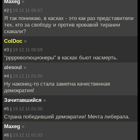
Maxeg
»
#2 |
19.12.11 00:57
Я так понимаю, в касках - это как раз представители
тех, кто за свободу и против кровавой тирании
скакали?
ColDoc
»
#3 |
19.12.11 00:59
"рррреволюционеры" в касках бьют насмерть.
alesoul
»
#4 |
19.12.11 01:00
Ну наконец-то стала заметна качественная
демократия!
Зачитавшийся
»
#5 |
19.12.11 01:00
Страна победившей демократии! Мечта либерала.
Maxeg
»
#6 |
19.12.11 01:03