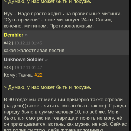
> Думаю, у нас может быть и похуже.
Нуу... Надо просто ходить на правильные митинги.
"Суть времени" - тоже митингует 24-го. Своим,
конечно, митингом. Противоположным.
Dembler
»
#42 |
19.12.11 01:45
какая жалостливая пестня
Unknown Soldier
»
#43 |
19.12.11 01:47
Кому: Танча,
#22
> Думаю, у нас может быть и похуже.
В 90 годах мы от милиции примерно также огребли
(за дело)(также - читать: могло быть так же). Правда
народу было в сумме человек 10, но всё же. Меня
бьют, а я смотрю на товарища и понять не могу, чё
он прикидывается, встань, как мужик, не ной. Сейчас
вот ролик смотрю, себя дурака вспоминаю.