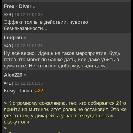
Free - Diver
»
#39 |
19.12.11 01:33
Эффект толпы в действии, чувство
безнаказанности...
Lingren
»
#40 |
19.12.11 01:33
Ну всё верно. Идёшь на такое мероприятие, будь
готов что могут по башке дать, или даже убить в
суматохе. Не готов к подобному, сиди дома.
Alex220
»
#41 |
19.12.11 01:33
Кому: Танча,
#22
> К огромному сожалению, тех, кто собирается 24го
прийти на митинги, этот ролик не остановит. Это же
где-то там, у дикарей, а у нас всё будет не так -
скажут они.
>