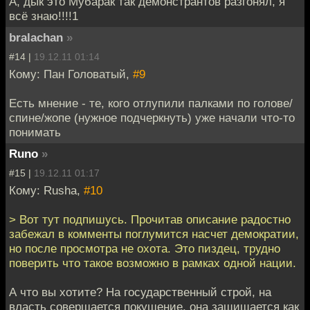
А, дык это Мубарак так демонстрантов разгонял, я
всё знаю!!!!1
bralachan
»
#14 |
19.12.11 01:14
Кому: Пан Головатый,
#9
Есть мнение - те, кого отлупили палками по голове/
спине/жопе (нужное подчеркнуть) уже начали что-то
понимать
Runo
»
#15 |
19.12.11 01:17
Кому: Rusha,
#10
> Вот тут подпишусь. Прочитав описание радостно
забежал в комменты поглумится насчет демократии,
но после просмотра не охота. Это пиздец, трудно
поверить что такое возможно в рамках одной нации.
А что вы хотите? На государственный строй, на
власть совершается покушение, она защищается как