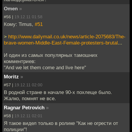
Omen
»
#56 |
19.12.11 01:58
Кому: Timus,
#51
>
http://www.dailymail.co.uk/news/article-2075683/The-
brave-women-Middle-East-Female-protesters-brutal
...
И один из самых популярных тамошних
комментриев:
"And we let them come and live here"
Moritz
»
#57 |
19.12.11 02:00
В родной стране в начале 90-х похлеще было.
Жалко, помнят не все.
Ragnar Petrovich
»
#58 |
19.12.11 02:01
Я такое видел только в ролике "Как не огрести от
полиции"!