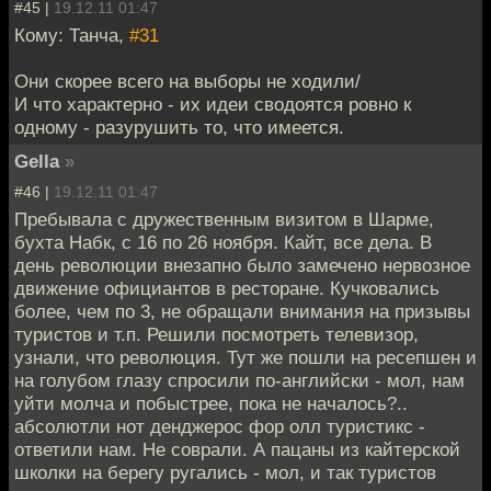
#45 |
19.12.11 01:47
Кому: Танча,
#31
Они скорее всего на выборы не ходили/
И что характерно - их идеи сводоятся ровно к
одному - разурушить то, что имеется.
Gella
»
#46 |
19.12.11 01:47
Пребывала с дружественным визитом в Шарме,
бухта Набк, с 16 по 26 ноября. Кайт, все дела. В
день революции внезапно было замечено нервозное
движение официантов в ресторане. Кучковались
более, чем по 3, не обращали внимания на призывы
туристов и т.п. Решили посмотреть телевизор,
узнали, что революция. Тут же пошли на ресепшен и
на голубом глазу спросили по-английски - мол, нам
уйти молча и побыстрее, пока не началось?..
абсолютли нот денджерос фор олл туристикс -
ответили нам. Не соврали. А пацаны из кайтерской
школки на берегу ругались - мол, и так туристов