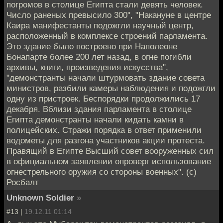
погромов в столице Египта стали девять человек.
Число раненых превысило 300", "Накануне в центре
Каира манифестанты подожгли научный центр,
расположенный в комплексе строений парламента.
Это здание было построено при Наполеоне
Бонапарте более 200 лет назад, в огне погибли
архивы, книги, произведения искусства",
"демонстранты начали штурмовать здание совета
министров, разбили камеры наблюдения и подожгли
одну из пристроек. Беспорядки продолжились 17
декабря. Вблизи здания парламента в столице
Египта демонстранты начали кидать камни в
полицейских. Стражи порядка в ответ применили
водометы для разгона участников акции протеста.
Правящий в Египте Высший совет вооруженных сил
в официальном заявлении опроверг использование
огнестрельного оружия со стороны военных". (с)
Росбалт
Unknown Soldier
»
#13 |
19.12.11 01:14