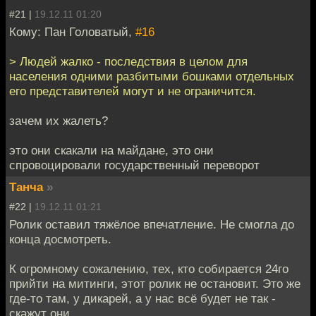
#21 |
19.12.11 01:20
Кому: Пан Головатый,
#16
> Людей жалко - последствия в целом для
населения одними разбитыми бошками отдельных
его представителей могут и не ограничится.
зачем их жалеть?
это они скакали на майдане, это они
спровоцировали государственный переворот
Танча
»
#22 |
19.12.11 01:21
Ролик оставил тяжёлое впечатление. Не смогла до
конца досмотреть.
К огромному сожалению, тех, кто собирается 24го
прийти на митинги, этот ролик не остановит. Это же
где-то там, у дикарей, а у нас всё будет не так -
скажут они.