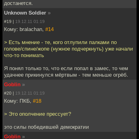
достанется.
Unknown Soldier
»
#19 |
19.12.11 01:19
Кому: bralachan,
#14
> Есть мнение - те, кого отлупили палками по
голове/спине/жопе (нужное подчеркнуть) уже начали
что-то понимать
Я понял только то, что если попал в замес, то чем
удачнее прикинулся мёртвым - тем меньше огрёб.
Goblin
»
#20 |
19.12.11 01:19
Кому: ПКБ,
#18
> Это ополчение прессует?
это силы победившей демократии
Goblin
»