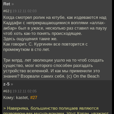
Ret
»
#62 |
19.12.11 02:03
Когда смотрел ролик на ютубе, как издеваются над
Каддафи с непрекращающимися воплями «аллах-
акбар» был в ужасе, несколько раз ставил на паузу
чтоб хоть как-то понять происходящее.
Здесь ощущения такие же.
Как говорит, С. Кургинян все повторится с
промежутком в сто лет.
Три млрд. лет эволюции ушло на то чтоб создать
существо, мозг которого способен разгадать
устройство вселенной. И как мы применили это
знание? Взорвали самих себя. (c) On the Beach
z-5
»
#63 |
19.12.11 02:05
Кому: kastet,
#27
> Наверняка, большинство полицаев являются
правоверными мусульманами. Чтут Коран, уважают