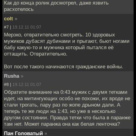
Как до конца ролик досмотрел, даже язвить
расхотелось
colt
»
#7 |
19.12.11 01:07
Мерзко, отвратительно смотреть. 10 здоровых
мужиков дубасят дубинами и прыгают, бьют ногами
бабу какую-то и мужчика который пытался её
оттащить. Отвратительно.
Вот после такого начинаются гражданские войны.
Rusha
»
#8 |
19.12.11 01:07
Обратите внимание на 0:43 мужик с двумя тетками
идет, на митингующих особо не похожи, их вроде не
стали трогать, пару раз по жопе дрыном дали. А
теперь те же люди на 1:43, но уже в несколько
другом состоянии. Правда тетки что была в паранже
там нет. Может паранжа она как белая ленточка?
Пан Головатый
»