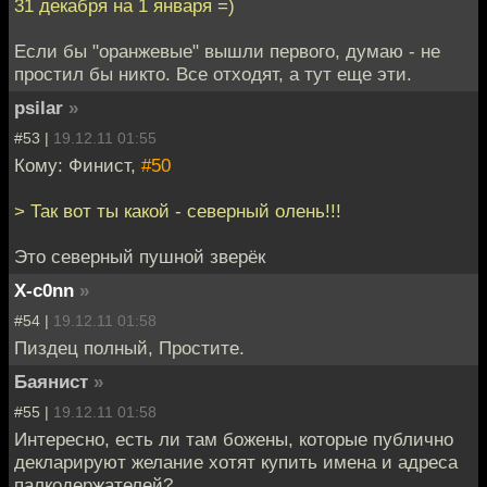
31 декабря на 1 января =)
Если бы "оранжевые" вышли первого, думаю - не
простил бы никто. Все отходят, а тут еще эти.
psilar
»
#53 |
19.12.11 01:55
Кому: Финист,
#50
> Так вот ты какой - северный олень!!!
Это северный пушной зверёк
X-c0nn
»
#54 |
19.12.11 01:58
Пиздец полный, Простите.
Баянист
»
#55 |
19.12.11 01:58
Интересно, есть ли там божены, которые публично
декларируют желание хотят купить имена и адреса
палкодержателей?