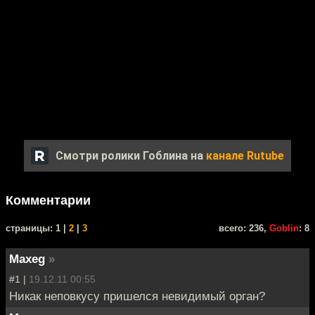
Смотри ролики Гоблина на
канале Rutube
Комментарии
cтраницы: 1 |
2
|
3
всего: 236,
Goblin
: 8
Maxeg
»
#1 |
19.12.11 00:55
Никак неповкусу пришелся невидимый орган?