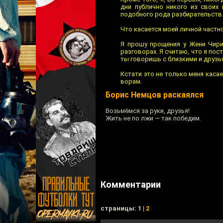
дни публично никого из своих
подобного рода разбирательств.
Что касается моей личной частно
Я прошу прощения у Жени Чири
разговорах. Я считаю, что я по
ты говоришь с близкими и друзь
Кстати это не только меня касае
ворам.
Борис Немцов раскаялся
Возьмёмся за руки, друзья!
Жить не по лжи — так победим.
Комментарии
cтраницы: 1 |
2