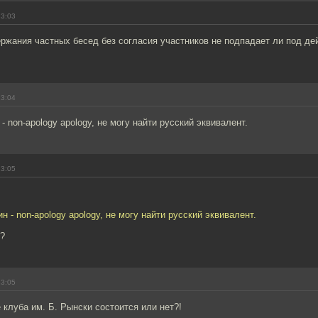
13:03
ржания частных бесед без согласия участников не подпадает ли под де
13:04
- non-apology apology, не могу найти русский эквивалент.
13:05
н - non-apology apology, не могу найти русский эквивалент.
?
13:05
е клуба им. Б. Рынски состоится или нет?!