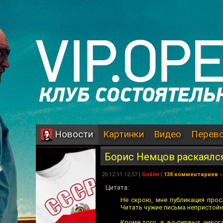
Картинки
Видео
Перев
Новости
Борис Немцов раскаялс
20.12.11 12:57 |
Goblin
|
138 комментариев
»
Цитата:
Не скрою, мне публикация прос
Читать чужие письма непристойн
Кроме того, я, во-первых, нико