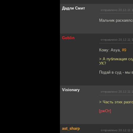
Дадли Смит
отправлено 20.12.11 
Мальчик раскаялся
Goblin
отправлено 20.12.11 
Кому: Asya,
#9
> А публикация со
УК?
Подай в суд - мы 
Visionary
отправлено 20.12.11 
> Часть этих разг
[ржОт]
ast_sharp
отправлено 20.12.11 