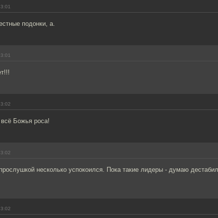
13:01
естные подонки, а.
13:01
т!!!
13:02
- всё Божья роса!
13:02
прослушкой несколько успокоился. Пока такие лидеры - думаю дестабил
13:02