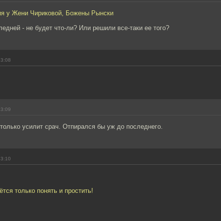
я у Жени Чириковой, Божены Рынски
ледней - не будет что-ли? Или решили все-таки ее того?
13:08
13:09
только усилит срач. Отпирался бы уж до последнего.
13:10
тся только понять и простить!