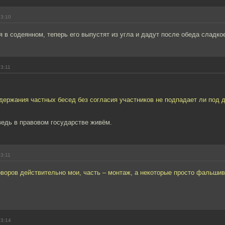
13:10
 в содеянном, теперь его выпустят из угла и дадут после обеда сладко
13:11
держания частных бесед без согласия участников не подпадает ли под д
ведь в правовом государстве живём.
13:11
оворов действительно мои, часть – монтаж, а некоторые просто фальшив
13:14