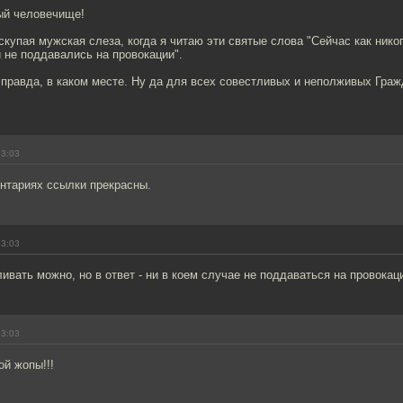
ый человечище!
скупая мужская слеза, когда я читаю эти святые слова "Сейчас как нико
 не поддавались на провокации".
 правда, в каком месте. Ну да для всех совестливых и неполживых Граж
13:03
нтариях ссылки прекрасны.
13:03
ливать можно, но в ответ - ни в коем случае не поддаваться на провокац
13:03
й жопы!!!