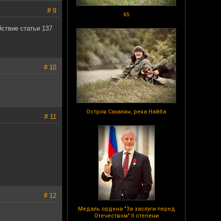
# 9
65
йствие статьи 137
# 10
Остров Сахалин, река Найба
# 11
# 12
Медаль ордена "За заслуги перед
Отечеством" II степени