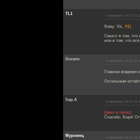
TL1
отправлено 20.12.11 
Кому: Vic,
#11
Смысл в том, что и
или в том, что вс
Gurann
отправлено 20.12.11 
Главное вовремя к
Остальным остаётс
Sap.A
отправлено 20.12.11 
[ржет в голос]
Спасибо, Боря! От
Муромец
отправлено 20.12.11 