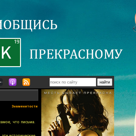
Знаменитости
амое, что письма.
в эти исторические