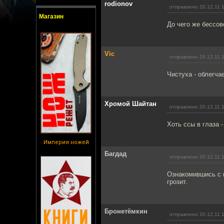
rodionov
отправлено 20.12.11 
Магазин
До чего же бессов
Vic
отправлено 20.12.11 
Чистуха - облегчае
Хромой Шайтан
отправлено 20.12.11 
Хоть ссы в глаза 
Империя ножей
Багдад
отправлено 20.12.11 
Ознакомившись с 
грозит.
Бронетёмкин
отправлено 20.12.11 