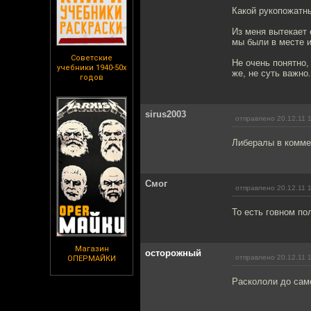
Какой рукопожатн
Из меня вытекает 
мы были в месте и
Советские
Не очень понятно,
учебники 1940-50х
же, не суть важно.
годов
sirus2003
отправлено 20.12.11 
Либералы в комме
Смог
отправлено 20.12.11 
То есть говном по
Магазин
осторожный
отправлено 20.12.11 
ОПЕРМАЙКИ
Раскололи до само