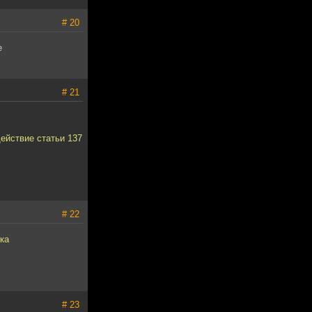
# 20
е
# 21
ействие статьи 137
# 22
ка
# 23