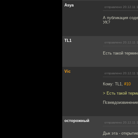
Asya
отправлено 20.12.11 
А публикация соде
УК?
TL1
отправлено 20.12.11 
Есть такой термин 
Vic
отправлено 20.12.11 
Кому: TL1,
#10
> Есть такой терми
Псвевдоизвинение
осторожный
отправлено 20.12.11 
Дык эта - открыти