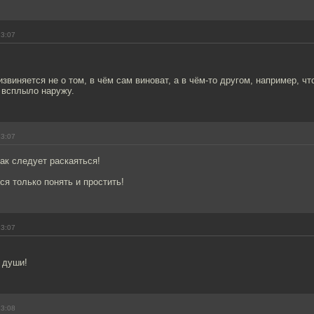
13:07
звиняется не о том, в чём сам виноват, а в чём-то другом, например, чт
ё всплыло наружу.
13:07
ак следует раскаяться!
я только понять и простить!
13:07
 души!
13:08