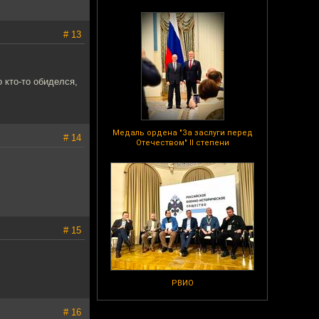
# 13
о кто-то обиделся,
Медаль ордена "За заслуги перед
# 14
Отечеством" II степени
# 15
РВИО
# 16