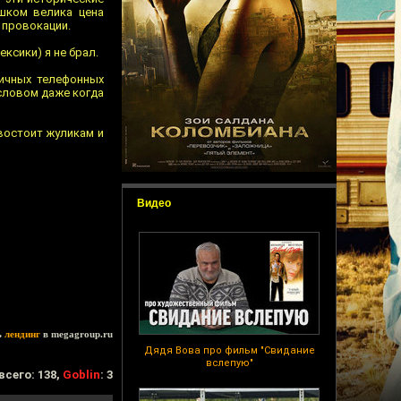
ишком велика цена
 провокации.
ксики) я не брал.
личных телефонных
 словом даже когда
ивостоит жуликам и
Видео
ь
лендинг
в megagroup.ru
Дядя Вова про фильм "Свидание
вслепую"
всего: 138,
Goblin
: 3