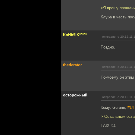
>Я прошу прощени
Клуба в честь пос
KoHb9IK*****
отправлено 20.12.11 
Поздно.
thederator
отправлено 20.12.11 
По-моему он этим 
осторожный
отправлено 20.12.11 
Кому: Gurann,
#14
> Остальным остаё
ТАК!!!11