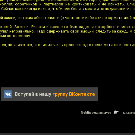
 коллег, соратников и партнеров не критиковать и не обижать. Сл
 Сейчас как никогда важно, чтобы мы были в месте и не поддавались на
й жизни, то таких обязательств (в частности избегать ненормативной ле
ковой, Божены Рынски и всех, кто был задет и оскорблен в моих 
ступил неправильно. Надо сдерживать свои эмоции, следить за каждым
ями по телефону.
тся, но и всех тех, кто вовлечен в процесс подготовки митинга и прот
Вступай в нашу
группу ВКонтакте
Goblin рекомендует
заказат