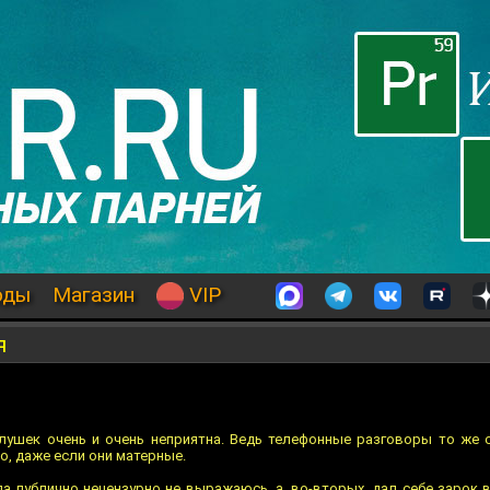
оды
Магазин
VIP
я
лушек очень и очень неприятна. Ведь телефонные разговоры то же с
о, даже если они матерные.
гда публично нецензурно не выражаюсь, а, во-вторых, дал себе зарок 