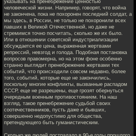
указывать на пренебрежение ценностью
человеческой жизни. Например, говорят, что война
не закончена, пока не похоронен последний солдат, а
мы здесь, в России, не только не похоронили всех
павших в Великой Отечественной, но даже не
стремимся точно посчитать, сколько же их было.
Или в отношении советской индустриализации
обсуждается ее цена, выраженная жертвами
репрессий, невзгод и голода. Подобная постановка
вопросов правомерна, но на этом фоне особенно
странно выглядит пренебрежение жертвами тех
событий, что происходили совсем недавно, более
того, событий, которые еще не закончились,
поскольку многие конфликты, вызванные распадом
СССР, еще не разрешены, еще грозят обернуться
очередным военным противостоянием. На наш
взгляд, такое пренебрежение судьбой своих
соотечественников, пусть даже и бывших,
совершенно недопустимо для общества,
претендующего быть гуманистическим.
Сколько же людей пострадало в 90-е годы прошлого