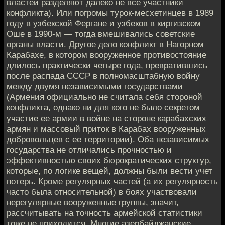
властей разделяют далеко не все участники
конфликта). Или погромы турок-месхетинцев в 1989
году в узбекской Фергане и узбеков в киргизском
Оше в 1990-м — тогда вмешивались советские
органы власти. Другое дело конфликт в Нагорном
Карабахе, в котором вооруженное противостояние
длилось практически четыре года, превратившись
после распада СССР в полномасштабную войну
между двумя независимыми государствами
(Армения официально не считала себя стороной
конфликта, однако ни для кого не было секретом
участие ее армии в войне на стороне карабахских
армян и массовый приток в Карабах вооруженных
добровольцев с ее территории). Оба независимых
государства не отличались прочностью и
эффективностью своих бюрократических структур,
которые, по логике вещей, должны были вести учет
потерь. Кроме регулярных частей (а их регулярность
часто была относительной) в боях участвовали
нерегулярные вооруженные группы, значит,
рассчитывать на точность армейской статистики
тоже не приходится. Многие азербайджанские