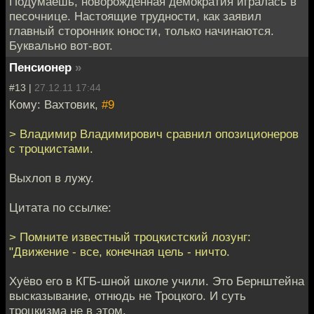
Подумаешь, новорожденная демократия игралась в
песочнице. Настоящие трудности, как заявил
главный сторонник юности, только начинаются.
Буквально вот-вот.
Пенсионер
»
#13 |
27.12.11 17:44
Кому: Вахтовик,
#9
> Владимир Владимирович сравнил опозиционеров
с троцкистами.
Выхлоп в лужу.
Цитата по ссылке:
> Помните известный троцкистский лозунг:
"Движение - все, конечная цель - ничто.
Хуёво его в КГБ-шной школе учили. Это Бернштейна
высказывание, отнюдь не Троцкого. И суть
троцкизма не в этом.