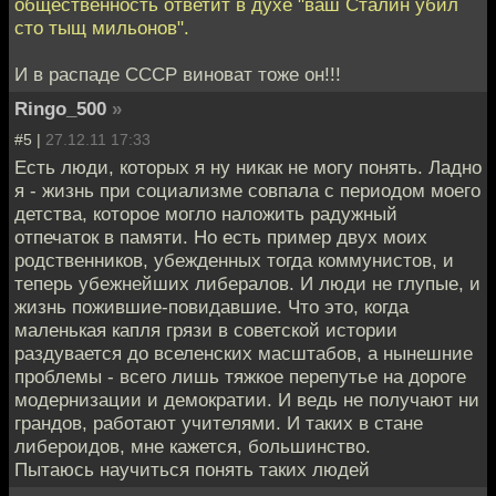
общественность ответит в духе "ваш Сталин убил
сто тыщ мильонов".
И в распаде СССР виноват тоже он!!!
Ringo_500
»
#5 |
27.12.11 17:33
Есть люди, которых я ну никак не могу понять. Ладно
я - жизнь при социализме совпала с периодом моего
детства, которое могло наложить радужный
отпечаток в памяти. Но есть пример двух моих
родственников, убежденных тогда коммунистов, и
теперь убежнейших либералов. И люди не глупые, и
жизнь пожившие-повидавшие. Что это, когда
маленькая капля грязи в советской истории
раздувается до вселенских масштабов, а нынешние
проблемы - всего лишь тяжкое перепутье на дороге
модернизации и демократии. И ведь не получают ни
грандов, работают учителями. И таких в стане
либероидов, мне кажется, большинство.
Пытаюсь научиться понять таких людей