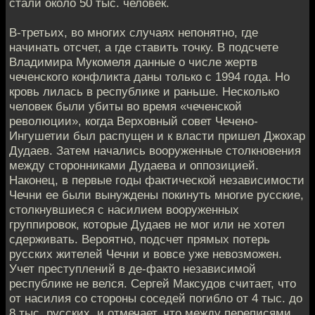
стали около 50 тыс. человек.
В-третьих, во многих случаях непонятно, где
начинать отсчет, а где ставить точку. В подсчете
Владимира Мукомеля данные о числе жертв
чеченского конфликта даны только с 1994 года. Но
кровь лилась в республике и раньше. Несколько
человек были убиты во время «чеченской
революции», когда Верховный совет Чечено-
Ингушетии был распущен и к власти пришел Джохар
Дудаев. Затем начались вооруженные столкновения
между сторонниками Дудаева и оппозицией.
Наконец, в первые годы фактической независимости
Чечни ее были вынуждены покинуть многие русские,
столкнувшиеся с насилием вооруженных
группировок, которые Дудаев не мог или не хотел
сдерживать. Вероятно, подсчет прямых потерь
русских жителей Чечни и вовсе уже невозможен.
Учет преступлений в де-факто независимой
республике не велся. Сергей Максудов считает, что
от насилия со стороны соседей погибло от 4 тыс. до
8 тыс. русских, и отмечает, что между переписями