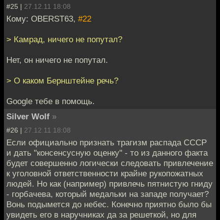
#25 |
27.12.11 18:08
Кому: OBERST63,
#22
> Камрад, ничего не попутал?
Нет, он ничего не попутал.
> О каком Бернштейне речь?
Google тебе в помощь.
Silver Wolf
»
#26 |
27.12.11 18:08
Если официально признать трагизм распада СССР
и дать "консенсусную оценку" - то из данного факта
будет совершенно логически следовать привлечение
к уголовной ответственности крайне рукопожатных
людей. Но как (например) привлечь пятнистую гниду
- горбачева, который медальки на западе получает?
Вонь подымется до небес. Конечно приятно было бы
увидеть его в наручниках да за решеткой, но для