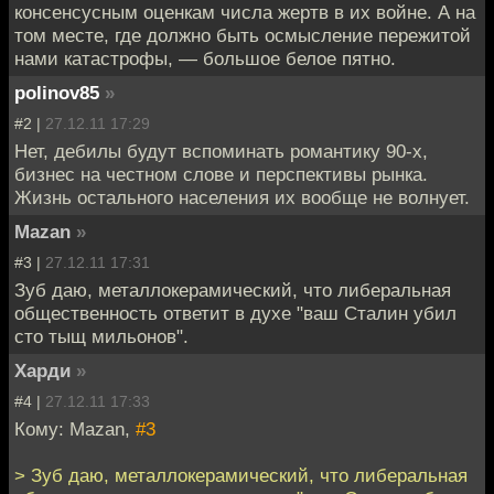
консенсусным оценкам числа жертв в их войне. А на
том месте, где должно быть осмысление пережитой
нами катастрофы, — большое белое пятно.
polinov85
»
#2 |
27.12.11 17:29
Нет, дебилы будут вспоминать романтику 90-х,
бизнес на честном слове и перспективы рынка.
Жизнь остального населения их вообще не волнует.
Mazan
»
#3 |
27.12.11 17:31
Зуб даю, металлокерамический, что либеральная
общественность ответит в духе "ваш Сталин убил
сто тыщ мильонов".
Харди
»
#4 |
27.12.11 17:33
Кому: Mazan,
#3
> Зуб даю, металлокерамический, что либеральная