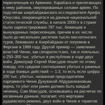
переселенцев из Армении, Карабаха и прилегающих
к нему районов, оккупированных силами армян. По
подсчетам азербайджанского исследователя Арифа
Юнусова, опирающегося на данные национальной
статистической службы, в начале 2000-х в стране
было зарегистрировано 797 тыс. беженцев и
вынужденных переселенцев, причем в их числе
было до нескольких десятков тысяч месхетинских
турок, бежавших в Азербайджан от погромов в
Фергане в 1989 году. Другой пример — заявления
властей Чечни, как сепаратистских, так и лояльных,
о 250–300 тыс. убитых в республике в ходе двух
войн. Демограф Сергей Максудов пишет по этому
поводу, что среднее соотношение убитых и раненых
в ходе боевых действий — 1:3, то есть если цифра
200 тыс. убитых, названная председателем
парламента Чечни Дукувахой Абдурахмановым,
верна, то убит или ранен должен быть каждый
чеченец. Сам Максудов, основываясь на расчетах по
косвенным данным, полагает, что жертвами
дудаевского режима, двух войн в Чечне и терактов