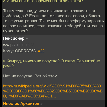
> И чем они от современных отличаются?
Ты имеешь ввиду, чем отличаются троцкисты от
либероидов? Если так, то я, честно говоря, общего-
то не усматриваю. Ты не мог бы переформулировать
вопрос понятнее, если, конечно, тебе действительно
нужен ответ?
Пенсионер
»
#24 |
27.12.11 18:06
Кому: OBERST63,
#22
> Камрад, ничего не попутал? О каком Бернштейне
речь?
Нет, не попутал. Вот об этом
http://ru.wikipedia.org/wiki/%D0%91%D0%B5%D1%80
%D0%BD%D1%88%D1%82%D0%B5%D0%B9%D0%B
D,_%D0%AD%D0%B4%D1...
Ипостас Архонтов
»