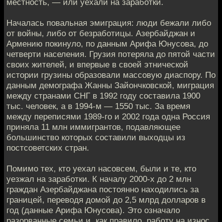
местность, — или уехали на заработки.
Началась повальная эмиграция: люди бежали либо
от войны, либо от безработицы. Азербайджан и
Армению покинуло, по данным Арифа Юнусова, до
четверти населения. Грузия потеряла до пятой части
своих жителей, и впервые в своей этнической
истории грузины образовали массовую диаспору. По
данным демографа Жанны Зайончковской, миграция
между странами СНГ в 1992 году составила 1900
тыс. человек, а в 1994-м — 1550 тыс. За время
между переписями 1989-го и 2002 года одна Россия
приняла 11 млн иммигрантов, подавляющее
большинство которых составили выходцы из
постсоветских стран.
Помимо тех, кто уехал насовсем, были и те, кто
уезжал на заработки. К началу 2000-х до 2 млн
граждан Азербайджана постоянно находились за
границей, переводя домой до 2,5 млрд долларов в
год (данные Арифа Юнусова). Это означало
разорванные семьи и, как правило, работу на износ