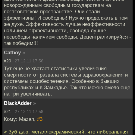
новорожденным свободным государствам на
постсоветском пространстве. Они стали
эффективны! И свободны! Нужно продолжать в том
же духе. Эффективность лучше неэффективности
наличием эффективности, свобода лучше
несвободы наличием свободы. Децентрализируйся -
так победим!!!
Catboy
»
#20 |
27.12.11 17:56
Тут еще не хватает статистики увеличения
смертности от развала системы здравоохранения и
системмы соцобеспечения. Особенно в бывших
республиках и в Замкадье. Так что можно смело еще
на три увеличивать.
BlackAdder
»
#21 |
27.12.11 17:58
Кому: Mazan,
#3
> Зуб даю, металлокерамический, что либеральная