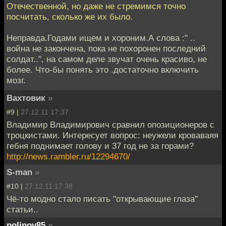
Отечественной, но даже не стремимся точно
посчитать, сколько же их было.
Неправда.Годами ищем и хороним.А слова :" ..
война не закончена, пока не похоронен последний
солдат..", на самом деле звучат очень красиво, не
более. Что-бы понять это .достаточно включить
мозг.
Вахтовик
»
#9 |
27.12.11 17:37
Владимир Владимирович сравнил опозиционеров с
троцкистами. Интересует вопрос: неужели кроваваяя
гебня поднимает голову и 37 год не за горами?
http://news.rambler.ru/12294670/
S-man
»
#10 |
27.12.11 17:38
Чё-то модно стало писать "открывающие глаза"
статьи..
polinov85
»