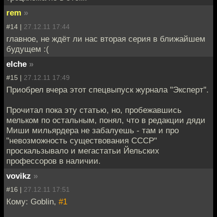
rem
»
#14 |
27.12.11 17:44
главное, не ждёт ли нас вторая серия в ближайшем
будущем :(
elche
»
#15 |
27.12.11 17:49
Приобрел вчера этот спецвыпуск журнала "Эксперт".
Прочитал пока эту статью, но, пробежавшись
мельком по остальным, понял, что в редакции дяди
Миши мильярдера не забалуешь - там и про
"невозможность существования СССР"
проскальзывало и мегастатьи Йельских
профессоров в наличии.
vovikz
»
#16 |
27.12.11 17:51
Кому: Goblin,
#1