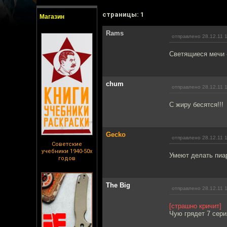
cтраницы: 1
Магазин
Rams
отправлено 28.12.11 
Светящиеся мечи -
chum
отправлено 28.12.11 
С жиру бесятся!!!
Gecko
отправлено 28.12.11 
Советские
учебники 1940-50х
Умеют делать пиа
годов
The Big
отправлено 28.12.11 
[страшно кричит]
Чую грядет 7 серия