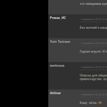
это невидимая ру
Роман_ИС
отправлено 28.12.11 
Без молний и швыр
Torir Torirson
отправлено 28.12.11 
Годная игруля. И 
wertrussa
отправлено 28.12.11 
Опасны для общест
превосходство, ну
Airliner
отправлено 28.12.11 
Кому: elche,
#6