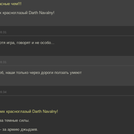
асные чем!!!
х красноглазый Darth Navalny!
16:31
я игра, говорят и не особо...
16:31
б, наши только через дороги ползать умеют
16:34
них красноглазый Darth Navalny!
 за темные силы.
- за армию джыдаев.