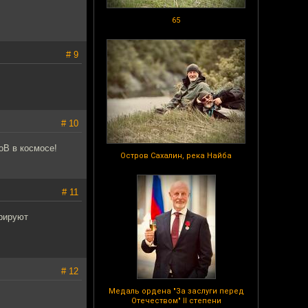
65
# 9
# 10
оВ в космосе!
Остров Сахалин, река Найба
# 11
трируют
# 12
Медаль ордена "За заслуги перед
Отечеством" II степени