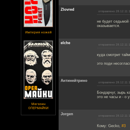
Zlovred
отправлено 28.12.11 
не будет седьмой 
оказывается.
Империя ножей
elche
отправлено 28.12.11 
куда смотрит тай
это поди несоглас
Антинейтрино
отправлено 28.12.11 
Бондарчуг, зырь к
это не часы и - о у
Магазин
ОПЕРМАЙКИ
Jorgen
отправлено 28.12.11 
Кому: Gecko,
#3