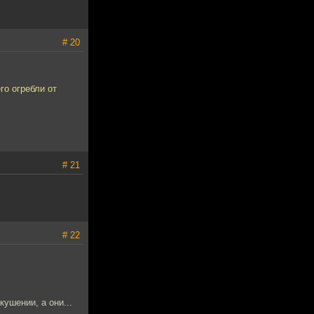
# 20
го огребли от
# 21
# 22
кушении, а они...