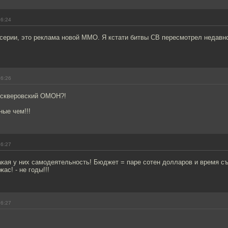
16:24
серии, это реклама новой ММО. Я кстати битвы СВ пересмотрел недавно
16:26
мскверовский ОМОН?!
ные чем!!!
16:27
акая у них самодеятельность! Бюджет = паре сотен долларов и время съе
жас! - не годы!!!
16:27