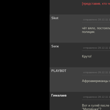
[представив, кто ч
Skot
отправлено 28.12.11 
чёт вяло, постоял
полиции.
Serж
отправлено 28.12.11 
Круто!
PLAYBOT
отправлено 28.12.11 
Афроамериканцы п
Гималаев
отправлено 28.12.11 
Вот и гуляй после
"Матрёшка"?