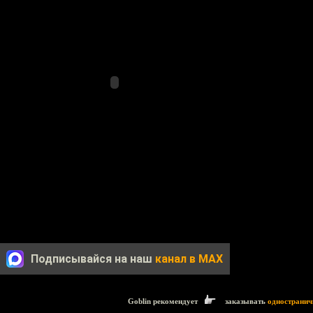
Подписывайся на наш
канал в MAX
Goblin рекомендует
заказывать
одностранич