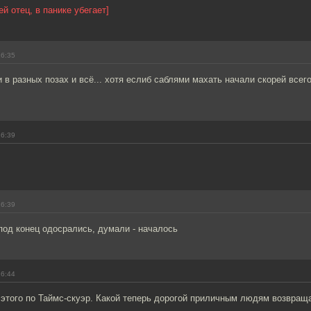
ей отец, в панике убегает]
16:35
и в разных позах и всё... хотя еслиб саблями махать начали скорей всего
16:39
16:39
од конец одосрались, думали - началось
16:44
 этого по Таймс-скуэр. Какой теперь дорогой приличным людям возвраща