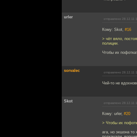
urler
отправлено 28.12.11 
Кому: Skot,
#16
> чёт вяло, посто
полиции.
Чтобы их пофоткат
sorvalec
отправлено 28.12.11 
Чей-то не вдохнови
Skot
отправлено 28.12.11 
Кому: urler,
#20
> Чтобы их пофотк
ага, но экшона то
подкачали. вопщем