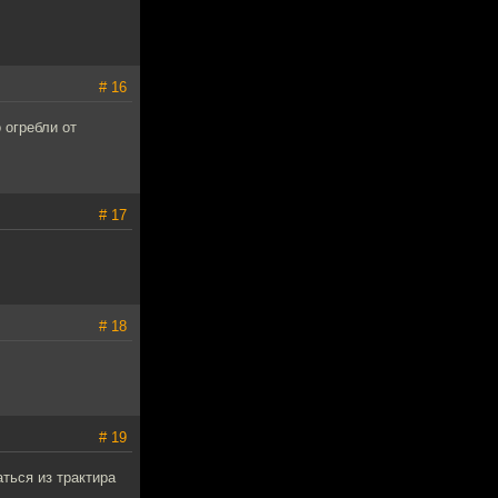
# 16
 огребли от
# 17
# 18
# 19
ться из трактира