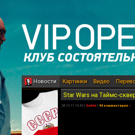
Картинки
Видео
Перев
Новости
Star Wars на Таймс-скве
28.12.11 15:43 |
Goblin
|
94 комментария
»