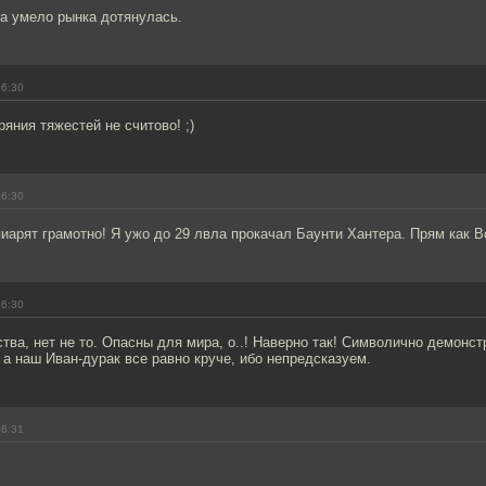
ка умело рынка дотянулась.
16:30
яния тяжестей не считово! ;)
16:30
пиарят грамотно! Я ужо до 29 лвла прокачал Баунти Хантера. Прям как В
16:30
ва, нет не то. Опасны для мира, о..! Наверно так! Символично демонс
 а наш Иван-дурак все равно круче, ибо непредсказуем.
16:31