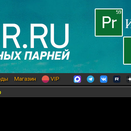
оды
Магазин
VIP
р