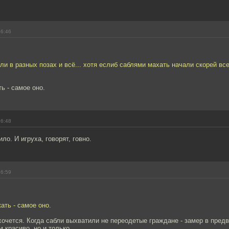
16:46
яли в разных позах и всё... хотя еслиб саблями махать начали скорей все
ь - самое оно.
16:48
ло. И игруха, говорят, говно.
16:59
ать - самое оно.
 хочется. Когда сабли выхватили не переодетые граждане - замер в предв
 красиво, но и только