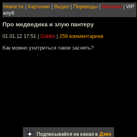
Новости
|
Картинки
|
Видео
|
Переводы
|
Магазин
|
VIP
клуб
Про медведика и злую пантеру
01.01.12 17:51
|
Goblin
|
259 комментариев
Как можно ухитриться такое заснять?
Подписывайся на канал в
Дзен