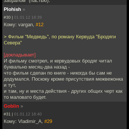
забралом” (пастью).
Plohish
»
#30 |
01.01.12 18:39
Кому: vargan,
#12
> Фильм "Медведь", по роману Кервуда "Бродяги
Севера"
[докладывает]
И фильму смотрел, и кервудовых бродяг читал
буквально месяц-два назад -
что фильм сделан по книге - никогда бы сам не
додумался. Поскоку кроме присутствия межвежонка
и тут,
и там, ну и места действия - других общих черт как
то маловато будет.
Goblin
»
#31 |
01.01.12 18:40
Кому: Vladimir_A,
#29