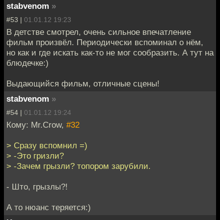
stabvenom
»
#53 |
01.01.12 19:23
В детстве смотрел, очень сильное впечатление
фильм произвёл. Периодически вспоминал о нём,
но как и где искать как-то не мог сообразить. А тут на
блюдечке:)
Выдающийся фильм, отличные сцены!
stabvenom
»
#54 |
01.01.12 19:24
Кому: Mr.Crow,
#32
> Сразу вспомнил =)
> -Это гризли?
> -Зачем грызли? топором зарубили.
- Што, грызлы?!
А то нюанс теряется:)