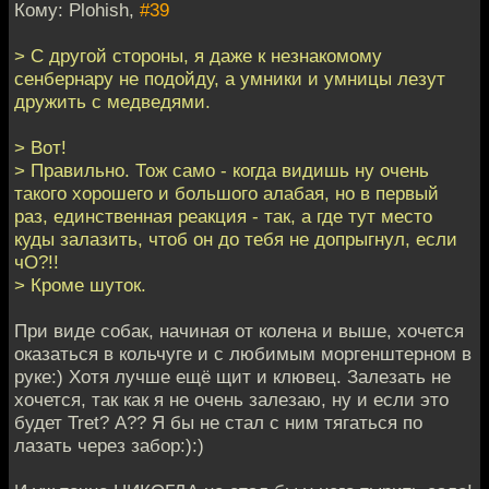
Кому: Plohish,
#39
> С другой стороны, я даже к незнакомому
сенбернару не подойду, а умники и умницы лезут
дружить с медведями.
> Вот!
> Правильно. Тож само - когда видишь ну очень
такого хорошего и большого алабая, но в первый
раз, единственная реакция - так, а где тут место
куды залазить, чтоб он до тебя не допрыгнул, если
чО?!!
> Кроме шуток.
При виде собак, начиная от колена и выше, хочется
оказаться в кольчуге и с любимым моргенштерном в
руке:) Хотя лучше ещё щит и клювец. Залезать не
хочется, так как я не очень залезаю, ну и если это
будет Tret? А?? Я бы не стал с ним тягаться по
лазать через забор:):)