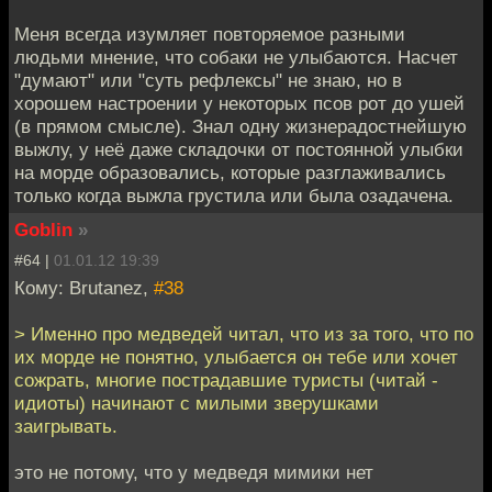
Меня всегда изумляет повторяемое разными
людьми мнение, что собаки не улыбаются. Насчет
"думают" или "суть рефлексы" не знаю, но в
хорошем настроении у некоторых псов рот до ушей
(в прямом смысле). Знал одну жизнерадостнейшую
выжлу, у неё даже складочки от постоянной улыбки
на морде образовались, которые разглаживались
только когда выжла грустила или была озадачена.
Goblin
»
#64 |
01.01.12 19:39
Кому: Brutanez,
#38
> Именно про медведей читал, что из за того, что по
их морде не понятно, улыбается он тебе или хочет
сожрать, многие пострадавшие туристы (читай -
идиоты) начинают с милыми зверушками
заигрывать.
это не потому, что у медведя мимики нет