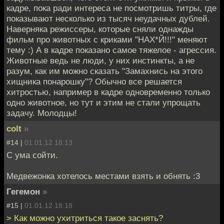
кадре, пока ради интереса не посмотришь титры, где
показывают несколько из тысяч неудачных дублей.
Наверняка режиссеры, которые сняли однажды
фильм про животных с криками "НАХ*Й!!!" меняют
тему :) А в кадре показано самое тяжелое - агрессия.
Животные ведь не люди, у них инстинкты, а не
разум, как им можно сказать "Замахнись на этого
хищника понарошку"? Обычно все решается
хитростью, например в кадре одновременно только
одно животное, но тут и этим не стали упрощать
задачу. Молодцы!
colt
»
#14 |
01.01.12 18:13
С ума сойти.
Медвежонка хотелось местами взять и обнять :3
Гегемон
»
#15 |
01.01.12 18:18
> Как можно ухитриться такое заснять?