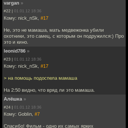
vargan
»
#22 |
01.01.12 18:36
Кому: nick_nSk,
#17
Не, это не мамаша, мать медвежонка убили
охотники, это самец, с которым он подружился:) Про
это и кино.
leonid786
»
#23 |
01.01.12 18:36
Кому: nick_nSk,
#17
> на помощь подоспела мамаша
На 2:50 видно, что вряд ли это мамаша.
Алёшка
»
#24 |
01.01.12 18:36
Кому: Goblin,
#7
Спасибо! Фильм - одно их самых ярких