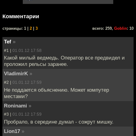
Комментарии
cтраницы: 1 |
2
|
3
всего: 259,
Goblin
: 10
Tef
»
#1 |
01.01.12 17:58
Какой милый ведмедь. Оператор все предвидел и
проложил рельсы заранее.
VladimirK
»
#2 |
01.01.12 17:59
Не поддается объяснению. Может компутер
местами?
Roninami
»
#3 |
01.01.12 17:59
Пробрало, в середине думал - сожрут мишку.
Lion17
»