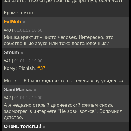
залазить, чтоб он до тебя не допрыгнул, если чО?!!
Кроме шуток.
FatMob
»
#40 |
01.01.12 18:58
Мишка кряхтит - чисто человек. Интересно, это
собственные звуки или тоже постановочные?
Stoum
»
#41 |
01.01.12 19:00
Кому: Plohish,
#37
Мне лет 8 было когда я его по телевизору увидел =/
SaintManiac
»
#42 |
01.01.12 19:00
А я недавно старый диснеевский фильм снова
засмотрел в интернете "Не зови волков". Вспомнил
детство.
Очень толстый
»