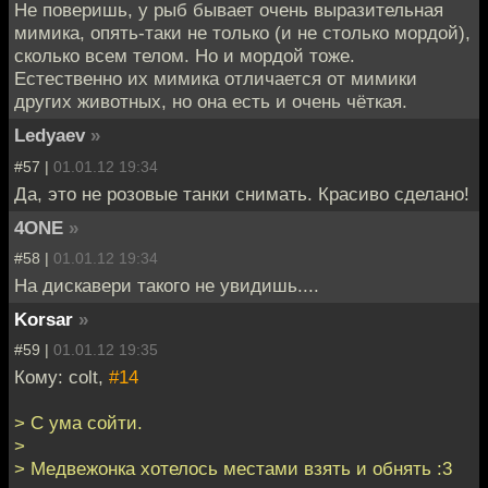
Не поверишь, у рыб бывает очень выразительная
мимика, опять-таки не только (и не столько мордой),
сколько всем телом. Но и мордой тоже.
Естественно их мимика отличается от мимики
других животных, но она есть и очень чёткая.
Ledyaev
»
#57 |
01.01.12 19:34
Да, это не розовые танки снимать. Красиво сделано!
4ONE
»
#58 |
01.01.12 19:34
На дискавери такого не увидишь....
Korsar
»
#59 |
01.01.12 19:35
Кому: colt,
#14
> С ума сойти.
>
> Медвежонка хотелось местами взять и обнять :3