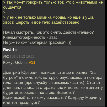
> так может говорить только тот, кто с животными не
общается
>
> у них не только мимика морды, но ещё и уши,
хвост, шерсть и всё тело задействовано
Начал смотреть. Как это снято, действительно?
Кинематографичность - атас.
Не уж-то компьютерная графика? :))
Ravid
»
#52 |
01.01.12 19:22
Кому: Goblin,
#31
Дмитрий Юрьевич, написал статью в раздел "За
бугром" в стиле той, которую опубликовали полтора
года назад (про службу в танковых частях). Статья
длинная, написана старательно и долго, контингенту
будет интересно я полагаю. Возмёте?
Если возмёте, то кому засылать? Камраду Мерлину
или тот празднует?