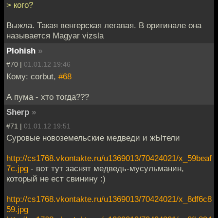
> кого?
Выжла. Такая венгерская легавая. В оригинале она
называется Magyar vizsla
Plohish
»
#70 |
01.01.12 19:46
Кому: corbut,
#68
А пума - хто тогда???
Sherp
»
#71 |
01.01.12 19:51
Суровые новоземельские медведи и жЫтели
http://cs1768.vkontakte.ru/u1369013/70424021/x_59beaf
7c.jpg
- вот тут заснят медведь-мусульманин,
который не ест свинину :)
http://cs1768.vkontakte.ru/u1369013/70424021/x_8df6c8
59.jpg