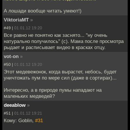
А лошади вообще читать умеют!)
ViktoriaMT
»
#49 |
01.01.12 19:20
Все равно не понятно как заснято... "ну очень
натурально получилось" (с). Мама после просмотра
рыдает и расписывает видео в красках отцу.
vot-on
»
#50 |
01.01.12 19:20
Этот медевежонок, когда вырастет, небось, будет
уничтожать пум по мере сил (даже в сортирах)...
Интересно, а в природе пумы нападают на
маленьких медведей?
deeablow
»
#51 |
01.01.12 19:21
Кому: Goblin,
#31