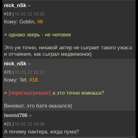
nick_nSk
»
#19 |
01.01.12 18:25
Кому: Goblin,
#6
> однако зверь - не человек
Это уж точно, никакой актер не сыграет такого ужаса
и отчаяния, как сыграл медвежонок)
nick_nSk
»
#20 |
01.01.12 18:27
Кому: Tef,
#18
>
[пересматривает]
а это точно мамаша?
Виноват, это батя оказался)
leonid786
»
#21 |
01.01.12 18:36
А почему пантера, когда пума?