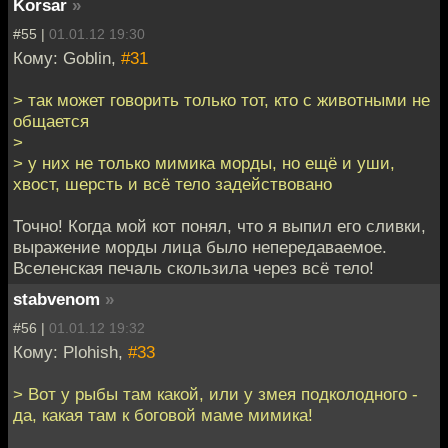
Korsar
»
#55 |
01.01.12 19:30
Кому: Goblin,
#31
> так может говорить только тот, кто с животными не
общается
>
> у них не только мимика морды, но ещё и уши,
хвост, шерсть и всё тело задействовано
Точно! Когда мой кот понял, что я выпил его сливки,
выражение морды лица было непередаваемое.
Вселенская печаль скользила через всё тело!
stabvenom
»
#56 |
01.01.12 19:32
Кому: Plohish,
#33
> Вот у рыбы там какой, или у змея подколодного -
да, какая там к боговой маме мимика!