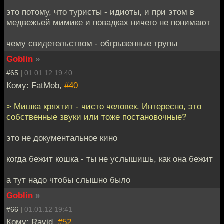
это потому, что туристы - идиоты, и при этом в
медвежьей мимике и повадках ничего не понимают
чему свидетельством - обгрызенные трупы
Goblin
»
#65 |
01.01.12 19:40
Кому: FatMob,
#40
> Мишка кряхтит - чисто человек. Интересно, это
собственные звуки или тоже постановочные?
это не документальное кино
когда бежит кошка - ты не услышишь, как она бежит
а тут надо чтобы слышно было
Goblin
»
#66 |
01.01.12 19:41
Кому: Ravid,
#52