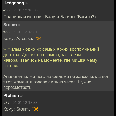
Hedgehog
»
#35 |
01.01.12 18:50
Подлинная история Балу и Багиры (Багира?)
Stoum
»
#36 |
01.01.12 18:51
Кому: Алёшка,
#24
> Фильм - одно их самых ярких воспоминаний
детства. До сих пор помню, как слезы
наворачивались на моменте, где мишка маму
потерял.
Аналогично. Ни чего из фильма не запомнил, а вот
этот момент в голове сильно засел. Нужно
пересмотреть.
Plohish
»
#37 |
01.01.12 18:53
Кому: Stoum,
#36