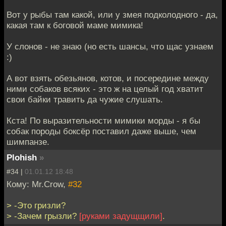
Вот у рыбы там какой, или у змея подколодного - да,
какая там к боговой маме мимика!
У слонов - не знаю (но есть шансы, что щас узнаем
:)
А вот взять обезьянов, котов, и посередине между
ними собаков всяких - это ж на целый год хватит
свои байки травить да чужие слушать.
Кста! По выразительности мимики морды - я бы
собак породы боксёр поставил даже выше, чем
шимпанзе.
Plohish
»
#34 |
01.01.12 18:48
Кому: Mr.Crow,
#32
> -Это гризли?
> -Зачем грызли?
[руками задущщили]
.