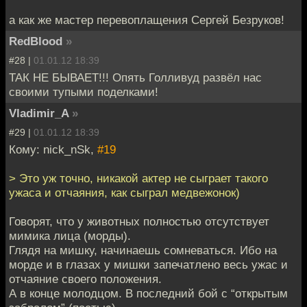
а как же мастер перевоплащения Сергей Безруков!
RedBlood
»
#28 |
01.01.12 18:39
ТАК НЕ БЫВАЕТ!!! Опять Голливуд развёл нас
своими тупыми поделками!
Vladimir_A
»
#29 |
01.01.12 18:39
Кому: nick_nSk,
#19
> Это уж точно, никакой актер не сыграет такого
ужаса и отчаяния, как сыграл медвежонок)
Говорят, что у животных полностью отсутствует
мимика лица (морды).
Глядя на мишку, начинаешь сомневаться. Ибо на
морде и в глазах у мишки запечатлено весь ужас и
отчаяние своего положения.
А в конце молодцом. В последний бой с “открытым