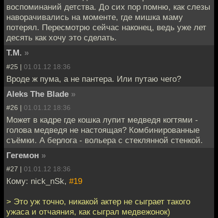
воспоминаний детства. До сих пор помню, как слезы
наворачивались на моменте, где мишка маму
потерял. Пересмотрю сейчас наконец, ведь уже лет
десять как хочу это сделать.
T.M.
»
#25 |
01.01.12 18:36
Вроде ж пума, а не пантера. Или путаю чего?
Aleks The Blade
»
#26 |
01.01.12 18:36
Может в кадре где кошка лупит медведя когтями -
голова медведя не настоящая? Комбинированные
съёмки. А берлога - вольера с стеклянной стенкой.
Гегемон
»
#27 |
01.01.12 18:36
Кому: nick_nSk,
#19
> Это уж точно, никакой актер не сыграет такого
ужаса и отчаяния, как сыграл медвежонок)