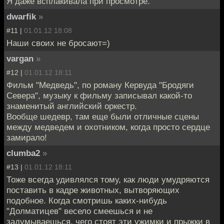
Я даже всплакивала при просмотре.
dwarfik
»
#11 |
01.01.12 18:08
Наши своих не бросают=)
vargan
»
#12 |
01.01.12 18:11
Фильм "Медведь", по роману Кервуда "Бродяги
Севера", музыку к фильму записывал какой-то
знаменитый английский оркестр.
Вообще шедевр, там еще были отличные сцены
между медведем и охотником, когда просто сердце
замирало!
clumba2
»
#13 |
01.01.12 18:11
Тоже всегда удивлялся тому, как люди умудряются
поставить в кадре животных, вытворяющих
подобное. Когда смотришь каких-нибудь
"Долматицев" весело смеешься и не
задумываешься, чего стоят эти ужимки и прыжки в