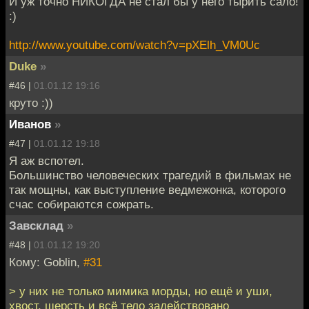
И уж точно НИКОГДА не стал бы у него тырить сало!
:)
http://www.youtube.com/watch?v=pXElh_VM0Uc
Duke
»
#46 |
01.01.12 19:16
круто :))
Иванов
»
#47 |
01.01.12 19:18
Я аж вспотел.
Большинство человеческих трагедий в фильмах не
так мощны, как выступление ведмежонка, которого
счас собираются сожрать.
Завсклад
»
#48 |
01.01.12 19:20
Кому: Goblin,
#31
> у них не только мимика морды, но ещё и уши,
хвост, шерсть и всё тело задействовано