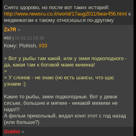
Снято здорово, но после вот таких историй:
http://www.newsru.co.il/world/17aug2011/bear456.html
к
медвежатам к такому относишься по-другому
Zx7R
»
#60 |
01.01.12 19:35
Кому: Plohish,
#33
> Вот у рыбы там какой, или у змея подколодного -
да, какая там к боговой маме мимика!
>
> У слонов - не знаю (но есть шансы, что щас
узнаем :)
Какие то рыбы, змеи подколодные. Вот у девок
сиськи, большие и мягкие - никакой мимики не
надо!!!
А фильм прикольный, видал клип этот с год назад
(или больше?)
Goblin
»