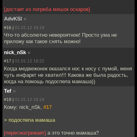
[достает из погреба мешок оскаров]
AdvKSI
»
#16 |
01.01.12 18:18
Что-то абсолютно невероятное! Просто ума не
приложу как такое снять можно!
nick_nSk
»
#17 |
01.01.12 18:22
Когда медвежонок оказался нос к носу с пумой, меня
чуть инфаркт не хватил!!! Какова же была радость,
когда на помощь подоспела мамаша))
Tef
»
#18 |
01.01.12 18:24
Кому: nick_nSk,
#17
> подоспела мамаша
[пересматривает]
а это точно мамаша?