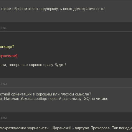
 таким образом хочет подчеркнуть свою демократичность!
13:51
паганда?
арказмом]
яли, теперь все хорошо сразу будет!
13:53
естной ориентации в хорошем или плохом смысле?
р, Николая Ускова вообще первый раз слышу, GQ не читаю.
14:03
емократические журналисты. Щаранский - виртуал Прохорова. Так победи