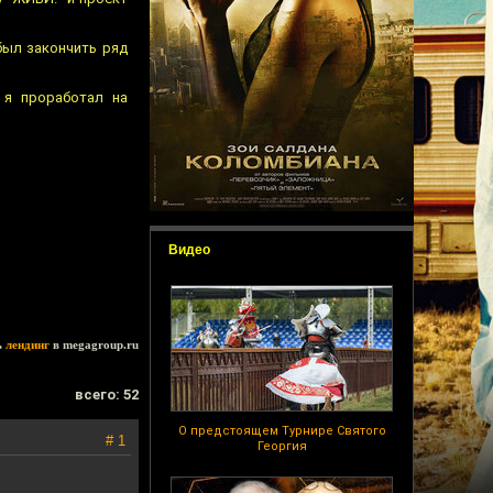
был закончить ряд
 я проработал на
Видео
ь
лендинг
в megagroup.ru
всего: 52
О предстоящем Турнире Святого
# 1
Георгия