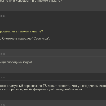
бы не ни в хорошем, ни в плохом смысле?
13:43
орошем, ни в плохом смысле?
о Онотоле в передаче "Своя игра".
13:46
 ищи свободный гудок!
13:51
этот гламурный персонаж по ТВ любит говорить, что у него диплом исто
осам, при этом, несёт фееричискую! Гламурный историк.
13:51