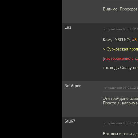
Видимо, Прохоров
Luz
отправлено 08.01.12 
Кому: УВП КО,
#3
> Сурковская про
[настороженно с с
так ведь Славу сн
NetViper
отправлено 08.01.12 
Эти граждане изв
Просто я, наприме
Stu67
отправлено 08.01.12 
Вот вам и геи и д