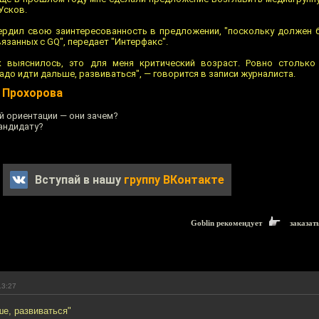
Усков.
вердил свою заинтересованность в предложении, "поскольку должен 
язанных с GQ", передает "Интерфакс".
к выяснилось, это для меня критический возраст. Ровно столько
адо идти дальше, развиваться", — говорится в записи журналиста.
у Прохорова
й ориентации — они зачем?
андидату?
Вступай в нашу
группу ВКонтакте
Goblin рекомендует
заказат
13:27
е, развиваться"