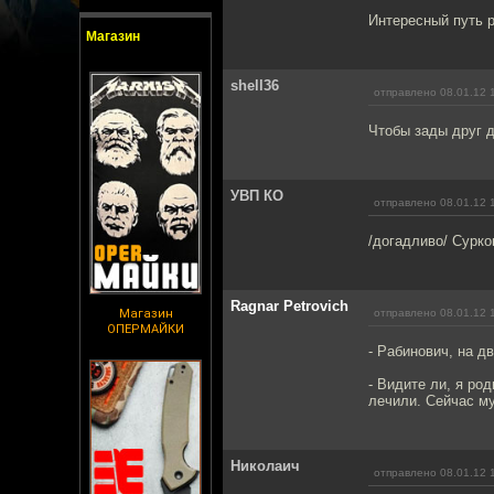
Интересный путь р
Магазин
shell36
отправлено 08.01.12 
Чтобы зады друг д
УВП КО
отправлено 08.01.12 
/догадливо/ Сурко
Ragnar Petrovich
Магазин
отправлено 08.01.12 
ОПЕРМАЙКИ
- Рабинович, на д
- Видите ли, я р
лечили. Сейчас му
Николаич
отправлено 08.01.12 