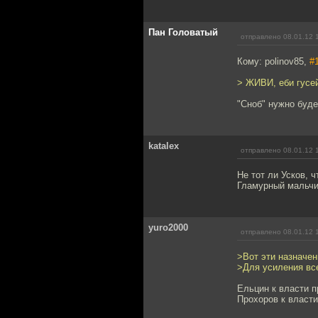
Пан Головатый
отправлено 08.01.12 
Кому: polinov85,
#
> ЖИВИ, еби гусей
"Сноб" нужно буде
katalex
отправлено 08.01.12 
Не тот ли Усков, 
Гламурный мальчи
yuro2000
отправлено 08.01.12 
>Вот эти назначен
>Для усиления вс
Ельцин к власти п
Прохоров к власти