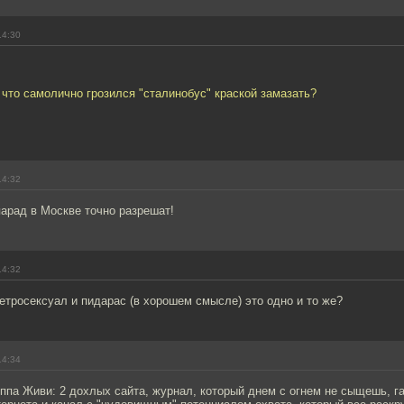
14:30
, что самолично грозился "сталинобус" краской замазать?
14:32
парад в Москве точно разрешат!
14:32
етросексуал и пидарас (в хорошем смысле) это одно и то же?
14:34
ппа Живи: 2 дохлых сайта, журнал, который днем с огнем не сыщешь, га