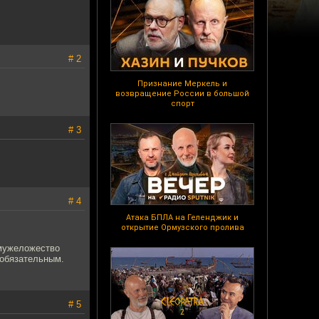
# 2
Признание Меркель и
возвращение России в большой
спорт
# 3
# 4
Атака БПЛА на Геленджик и
открытие Ормузского пролива
 мужеложество
 обязательным.
# 5