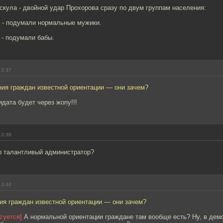
скула - двойной удар Прохорова сразу по двум группам населения:
, - подумали нормальные мужики.
, - подумали бабы.
13:37
ния граждан известной ориентации — они зачем?
идата будет через жопу!!!
13:38
р талантливый администратор?
13:40
ия граждан известной ориентации — они зачем?
суется]
А нормальной ориентации граждане там вообще есть? Ну, в дем