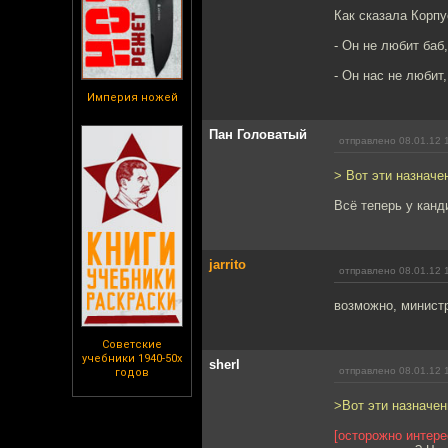
Как сказала Корпу
- Он не любит баб
- Он нас не любит
Империя ножей
Пан Головатый
отправлено 08.01.12 
> Вот эти назначе
Всё теперь у канд
jarrito
отправлено 08.01.12 
возможно, минист
Советские
учебники 1940-50х
sherl
отправлено 08.01.12 
годов
>Вот эти назначен
[осторожно интере