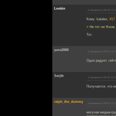
Lookin
отправлено 08.01.12 
Кому: katalex,
#17
> Не тот ли Усков
Тот.
yuro2000
отправлено 08.01.12 
Одно радует, гей-
Serjth
отправлено 08.01.12 
Получается, что м
ralph_the_dummy
отправлено 08.01.12 
могучая медиа-гру