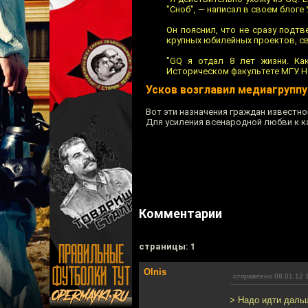
"Сноб", — написал в своем блоге 
Он пояснил, что не сразу подт
крупных юбилейных проектов, св
"GQ я отдал 8 лет жизни. Ка
Историческом факультете МГУ. Н
Усков возглавил медиагрупп
Вот эти назначения граждан известно
Для усиления всенародной любви к к
Комментарии
cтраницы: 1
Olnis
отправлено 08.01.12 
> Надо идти дальш