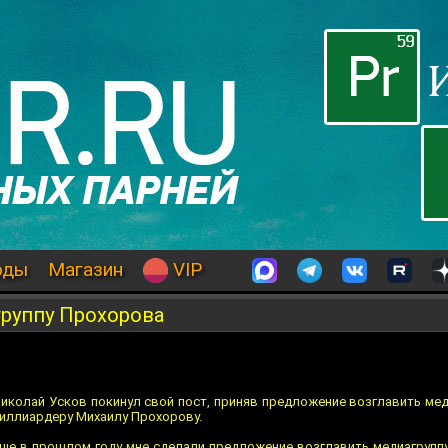
оды
Магазин
VIP
группу Прохорова
иколай Усков покинул свой пост, приняв предложение возглавить мед
миллиардеру Михаилу Прохорову.
 Еще в прошлом году мне сделали предложение возглавить медиагруппу