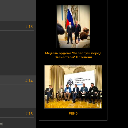
# 13
Медаль ордена "За заслуги перед
Отечеством" II степени
# 14
# 15
РВИО
м!