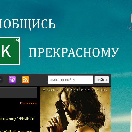
Политика
иагруппу "ЖИВИ!"и
 "ЖИВИ!" и проект