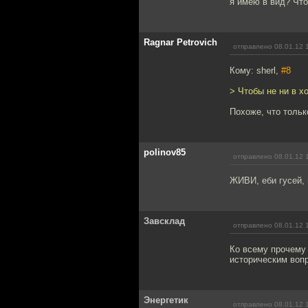
я имею в вид? Что
Ragnar Petrovich
отправлено 08.01.12 
Кому: sherl,
#8
> Чтобы не ни в х
Похоже, что тольк
polinov85
отправлено 08.01.12 
ЖИВИ, еби гусей,
Завсклад
отправлено 08.01.12 
Ко всему прочему 
историческим вопр
Энергетик
отправлено 08.01.12 