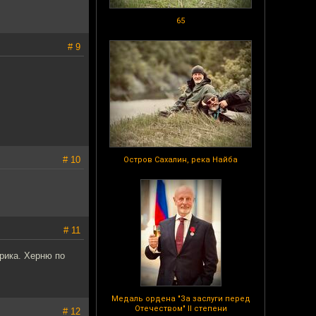
65
# 9
# 10
Остров Сахалин, река Найба
# 11
рика. Херню по
Медаль ордена "За заслуги перед
Отечеством" II степени
# 12