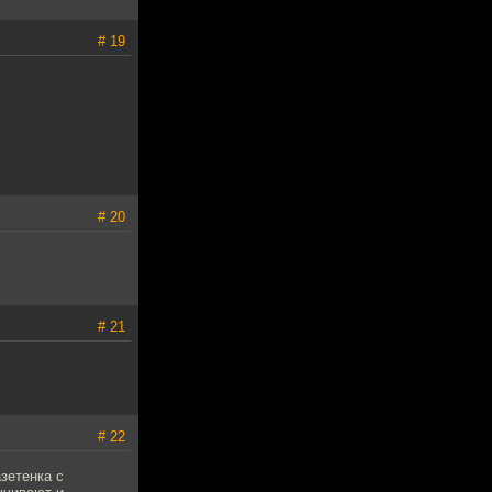
# 19
# 20
# 21
# 22
зетенка с