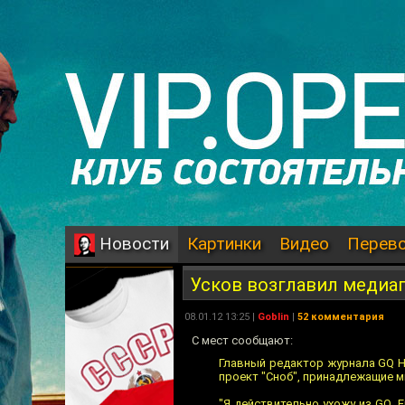
Картинки
Видео
Перев
Новости
Усков возглавил медиа
08.01.12 13:25 |
Goblin
|
52 комментария
С мест сообщают:
Главный редактор журнала GQ Н
проект "Сноб", принадлежащие 
"Я действительно ухожу из GQ.