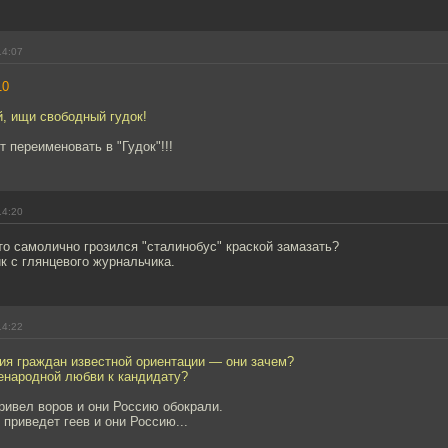
14:07
10
, ищи свободный гудок!
т переименовать в "Гудок"!!!
14:20
что самолично грозился "сталинобус" краской замазать?
к с глянцевого журнальчика.
14:22
ия граждан известной ориентации — они зачем?
енародной любви к кандидату?
ривел воров и они Россию обокрали.
 приведет геев и они Россию...