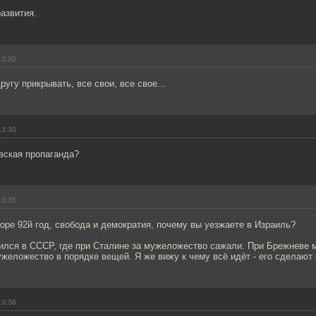
азвития.
13:30
ругу прикрывать, все свои, все свое...
13:30
вская пропаганда?
13:35
воре 92й год, свобода и демократия, почему вы уезжаете в Израиль?
одился в СССР, где при Сталине за мужеложество сажали. При Брежневе
желожество в порядке вещей. Я же вижу к чему всё идёт - его сделают
13:36