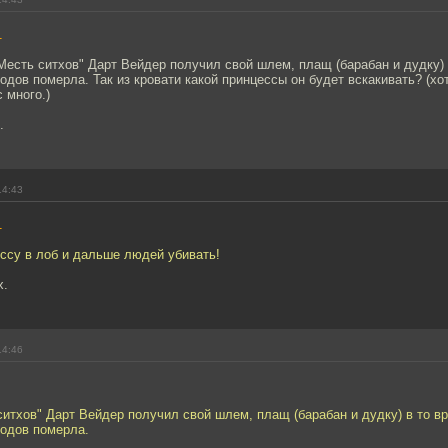
1
Месть ситхов" Дарт Вейдер получил свой шлем, плащ (барабан и дудку) в
одов померла. Так из кровати какой принцессы он будет вскакивать? (хо
 много.)
.
14:43
1
ссу в лоб и дальше людей убивать!
х.
14:46
ситхов" Дарт Вейдер получил свой шлем, плащ (барабан и дудку) в то вр
родов померла.