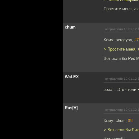
Простите меня, л
chum
отправлено 10.01.12 
Кому: sergeysv,
#7
> Простите меня, 
Вот если бы Рик М
WaLEX
отправлено 10.01.12 
ээээ... Это чтоли
Rus[H]
отправлено 10.01.12 
Кому: chum,
#8
> Вот если бы Рик