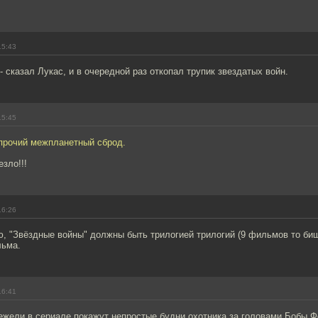
15:43
 - сказал Лукас, и в очередной раз откопал трупик звездатых войн.
15:45
 прочий межпланетный сброд.
зло!!!
16:26
, "Звёздные войны" должны быть трилогией трилогий (9 фильмов то бишь
льма.
16:41
ежели в сериале покажут непростые будни охотника за головами Бобы Фет