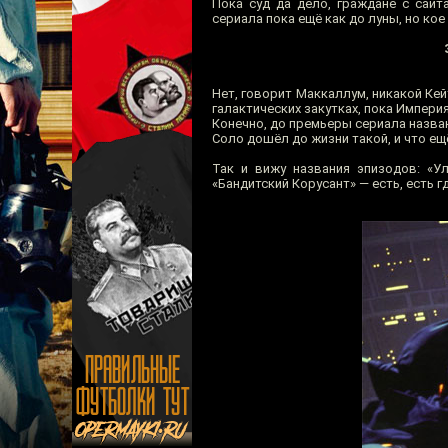
Пока суд да дело, граждане с сайт
сериала пока ещё как до луны, но кое
Нет, говорит Маккаллум, никакой Кей
галактических закутках, пока Импери
Конечно, до премьеры сериала назван
Соло дошёл до жизни такой, и что е
Так и вижу названия эпизодов: «У
«Бандитский Корусант» — есть, есть 