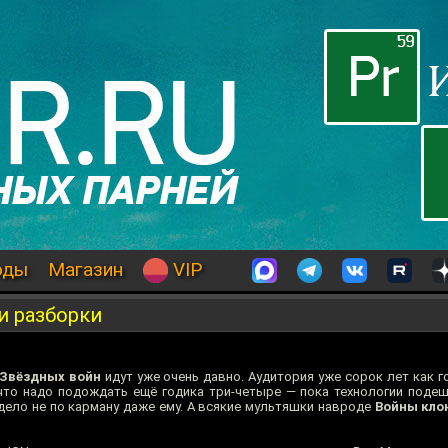
оды
Магазин
VIP
и разборки
»
Звёздных войн
идут уже очень давно. Аудитория уже сорок лет как 
что надо подождать ещё годика три-четыре — пока технологии подеш
ело не по карману даже ему. А всякие мультяшки навроде
Войны кло