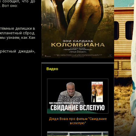
м сообщил, что до
. Вот оно:
е тёмные делишки в
ежпланетный сброд.
мы узнаем, как Хан
Крёстный джедай»,
Видео
Дядя Вова про фильм "Свидание
вслепую"