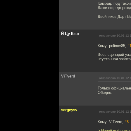
Камрад, под такой
Даже еще до рожде
Двойников Дарт Ве
Й Цу Кенг
отправлено 10.01.12 
Кому: polinov85,
#
Весь сценарий уже 
неустанная забота
ViTverd
отправлено 10.01.12 
Только официальн
Обидно.
sergeysv
отправлено 10.01.12 
Кому: ViTverd,
#6
> Новой информац