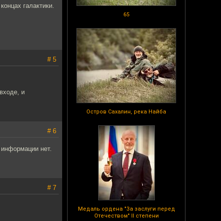
 концах галактики.
65
# 5
входе, и
Остров Сахалин, река Найба
# 6
 информации нет.
# 7
Медаль ордена "За заслуги перед
Отечеством" II степени