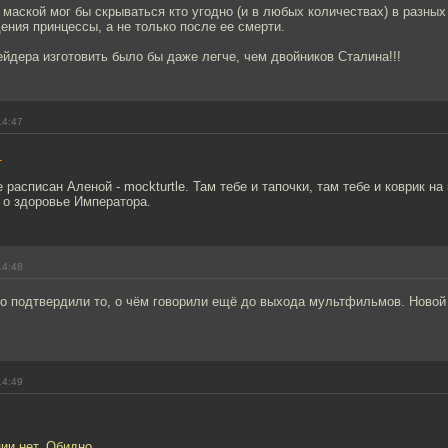
 маской мог бы скрываться кто угодно (и в любых количествах) в разных
ния принцессы, а не только после ее смерти.
йдера изготовить было бы даже легче, чем двойников Сталина!!!
14:47
1
расписан Аленой - mockturtle. Там тебе и тапочки, там тебе и коврик на 
 о здоровье Императора.
14:48
о подтвердили то, о чём говорили ещё до выхода мультфильмов. Новой
14:49
ии нет. Обидно.