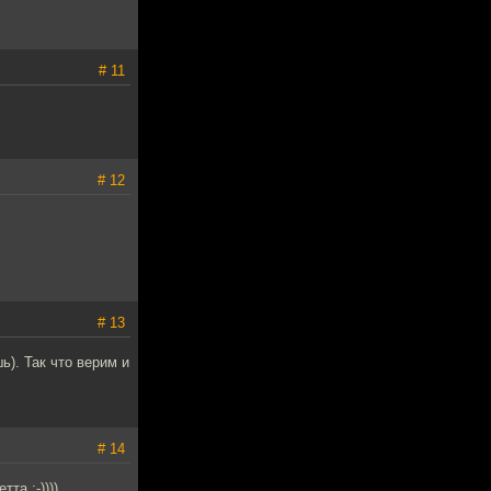
# 11
# 12
# 13
). Так что верим и
# 14
та :-))))