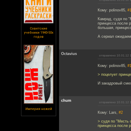
Кому: polinov85,
#
Камрад, судя по "
принцесса после р
большая, принцесс
Советские
учебники 1940-50х
А сериал ожидаем
годов
Octavius
отправлено 10.01.12 
Кому: polinov85,
#
> поцелует принце
И закадровый сме
chum
отправлено 10.01.12 
Империя ножей
Кому: Lars,
#2
> судя по "Месть 
принцесса после 