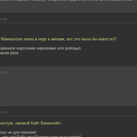
16:48
 Маккаллум залез в нору к ивокам, вот это была бы новость!!!
аренное короткими нарезками аля робоцып.
аком разе.
16:48
16:50
ккаллум, никакой Кейт Бекинсейл….
азу не достижение!
 где нет Кейт или Шарлиз-деньги на ветер!