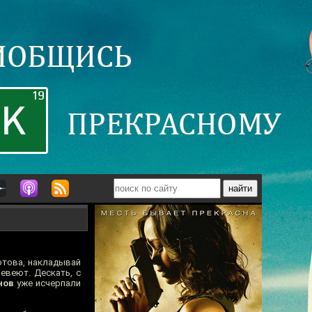
готова, накладывай
евеют. Дескать, с
нов
уже исчерпали