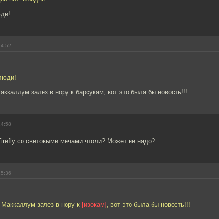
юди!
14:52
люди!
аккаллум залез в нору к барсукам, вот это была бы новость!!!
14:58
 Firefly со световыми мечами чтоли? Может не надо?
15:36
 Маккаллум залез в нору к
[ивокам]
, вот это была бы новость!!!