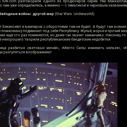
а IGN.com разговорили одного из продюсеров серии. Рик Маккаллу
 с чем уже определились, а именно — с тематикой и черновым названием
Звёздные войны: другой мир
(Star Wars: Underworld)
т Бекинсейл и вампиров с оборотнями там не будет. А будут там всяки
я помаленьку подминает под себя Республику. Жульё, ворьё и прочий м
ие ещё сто раз поменяется, но даже так звучит заманчиво. Наконец-то 
щё нехорошего творили республиканские бандитские недобитки.
лица разбитых световых мечей», «Место Силы изменить нельзя», «
где разгуляться воображению!