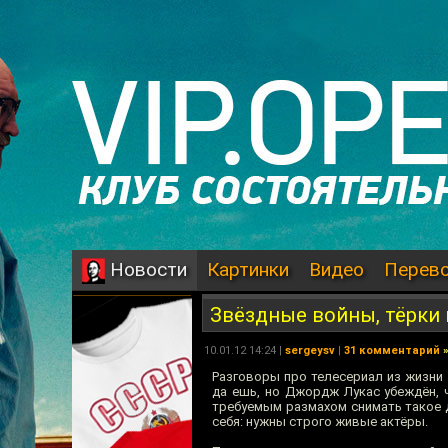
Картинки
Видео
Перев
Новости
Звёздные войны, тёрки 
10.01.12 14:24 |
sergeysv
|
31 комментарий
Разговоры про телесериал из жизни
да ешь, но Джордж Лукас убеждён, 
требуемым размахом снимать такое д
себя: нужны строго живые актёры.