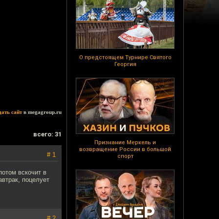
О предстоящем Турнире Святого
Георгия
дать сайт
в megagroup.ru
всего: 31
Признание Меркель и
возвращение России в большой
# 1
спорт
потом вскочит в
автрак, поцелует
# 2