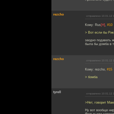
rezcho
отправлено 10.01.12 
Кому: Rus
[H]
,
#10
> Вот если бы Рик
заодно подавать ж
была бы домба в т
rezcho
отправлено 10.01.12 
Кому: rezcho,
#15
> бомба
tyrell
отправлено 10.01.12 
>Нет, говорит Ма
Ну вот вообще нир
Фильм или сериал,