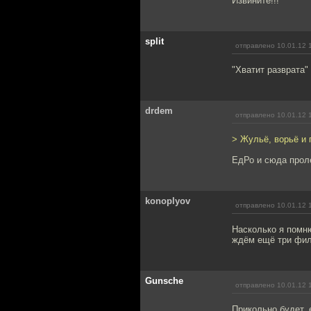
Извините!!!
split
отправлено 10.01.12 
"Хватит разврата"
drdem
отправлено 10.01.12 
> Жульё, ворьё и
ЕдРо и сюда проле
konoplyov
отправлено 10.01.12 
Насколько я помню
ждём ещё три фи
Gunsche
отправлено 10.01.12 
Прикольно будет, 