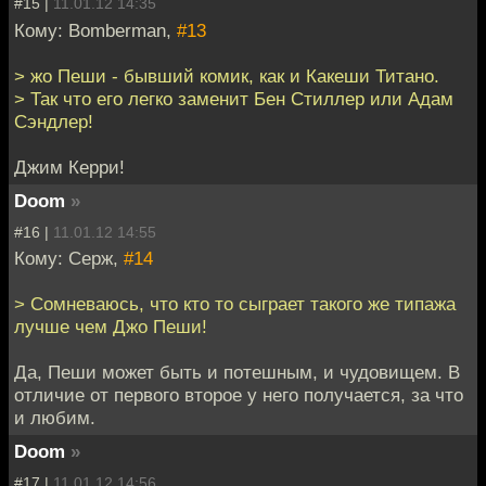
#15 |
11.01.12 14:35
Кому: Bomberman,
#13
> жо Пеши - бывший комик, как и Какеши Титано.
> Так что его легко заменит Бен Стиллер или Адам
Сэндлер!
Джим Керри!
Doom
»
#16 |
11.01.12 14:55
Кому: Серж,
#14
> Сомневаюсь, что кто то сыграет такого же типажа
лучше чем Джо Пеши!
Да, Пеши может быть и потешным, и чудовищем. В
отличие от первого второе у него получается, за что
и любим.
Doom
»
#17 |
11.01.12 14:56