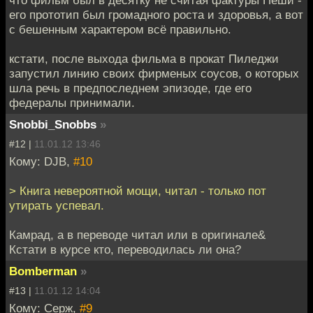
что фильм был в десятку не считая фактуры Пеши -
его прототип был громадного роста и здоровья, а вот
с бешенным характером всё правильно.
кстати, после выхода фильма в прокат Пиледжи
запустил линию своих фирменых соусов, о которых
шла речь в предпоследнем эпизоде, где его
федералы принимали.
Snobbi_Snobbs
»
#12 |
11.01.12 13:46
Кому: DJB,
#10
> Книга невероятной мощи, читал - только пот
утирать успевал.
Камрад, а в переводе читал или в оригинале&
Кстати в курсе кто, переводилась ли она?
Bomberman
»
#13 |
11.01.12 14:04
Кому: Серж,
#9