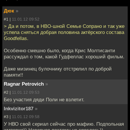
Дюк
»
#1 |
11.01.12 09:52
> Да и потом, в HBO-шной Семье Сопрано и так уже
успела сняться добрая половина актёрского состава
Goodfellas.
Особенно смешно было, когда Крис Молтисанти
рассуждал о том, какой Гудфеллас хороший фильм.
Даже мизинец булочнику отстрелил по доброй
памяти!!
Ragnar Petrovich
»
#2 |
11.01.12 09:53
Без участия дяди Поли не взлетит.
Inkvizitor187
»
#3 |
11.01.12 09:58
У НВО свой сериал сейчас про мафию. Подпольная
империя)) Наверное поэтому не срослось))