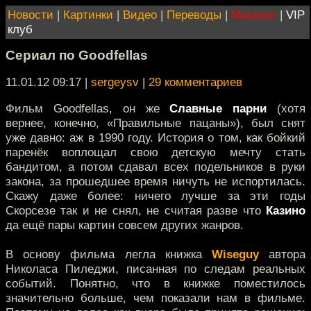
Новости
|
Картинки
|
Видео
|
Переводы
|
Магазин
|
VIP
клуб
Сериал по Goodfellas
11.01.12 09:17
|
sergeysv
|
29 комментариев
Фильм Goodfellas, он же
Славные парни
(хотя
вернее, конечно, «Правильные пацаны»), был снят
уже давно: аж в 1990 году. История о том, как бойкий
паренёк воплощал свою детскую мечту стать
бандитом, а потом сдавал всех подельников в руки
закона, за прошедшее время ничуть не испортилась.
Скажу даже более: ничего лучше за эти годы
Скорсезе так и не снял, не считая разве что
Казино
да ещё пары картин совсем других жанров.
В основу фильма легла книжка
Wiseguy
автора
Николаса Пиледжи, писанная по следам реальных
событий. Понятно, что в книжке поместилось
значительно больше, чем показали нам в фильме.