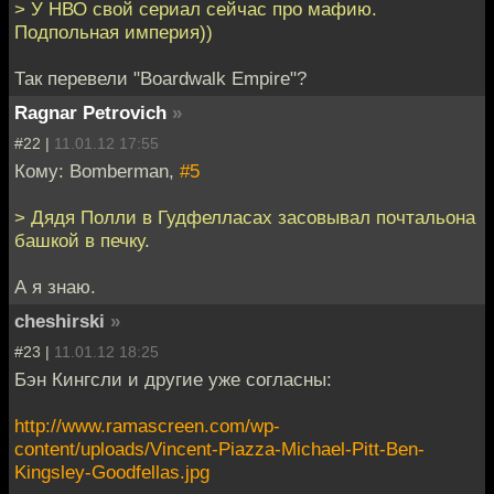
> У НВО свой сериал сейчас про мафию.
Подпольная империя))
Так перевели "Boardwalk Empire"?
Ragnar Petrovich
»
#22 |
11.01.12 17:55
Кому: Bomberman,
#5
> Дядя Полли в Гудфелласах засовывал почтальона
башкой в печку.
А я знаю.
cheshirski
»
#23 |
11.01.12 18:25
Бэн Кингсли и другие уже согласны:
http://www.ramascreen.com/wp-
content/uploads/Vincent-Piazza-Michael-Pitt-Ben-
Kingsley-Goodfellas.jpg