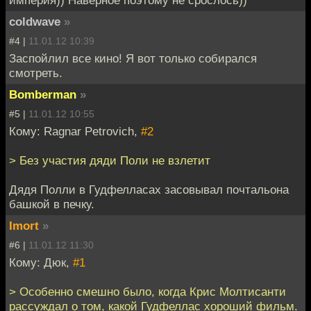
coldwave
»
#4 |
11.01.12 10:39
Заспойлил все кино! Я вот только собирался
смотреть.
Bomberman
»
#5 |
11.01.12 10:55
Кому: Ragnar Petrovich,
#2
> Без участия дяди Поли не взлетит
Дядя Полли в Гудфелласах засовывал почтальона
башкой в печку.
Imort
»
#6 |
11.01.12 11:30
Кому: Дюк,
#1
> Особенно смешно было, когда Крис Молтисанти
рассуждал о том, какой Гудфеллас хороший фильм.