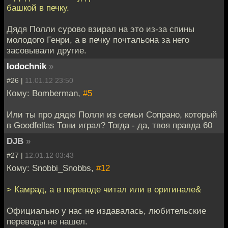
башкой в печку.
Дядя Полли сурово взирал на это из-за спины
молодого Генри, а в печку почтальона за него
засовывали другие.
lodochnik
»
#26 |
11.01.12 23:50
Кому: Bomberman,
#5
Или ты про дядю Полли из семьи Сопрано, который
в Goodfellas Тони играл? Тогда - да, твоя правда 60
DJB
»
#27 |
12.01.12 03:43
Кому: Snobbi_Snobbs,
#12
> Камрад, а в переводе читал или в оригинале&
Официально у нас не издавалась, любительские
переводы не нашел.