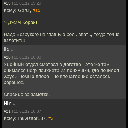
#19 |
11.01.12 15:29
Кому: Garul,
#15
> Джим Керри!
Надо Безрукого на главную роль звать, тогда точно
взлетит!!!
ilq
»
#20 |
11.01.12 16:33
Убойный отдел смотрел в детстве - это же там
снимался негр-психиатр из психушки, где лечился
Хаус? Помню плохо - но впечатление осталось
хорошее.
Спасибо за заметки.
Nin
»
#21 |
11.01.12 16:37
Кому: Inkvizitor187,
#3