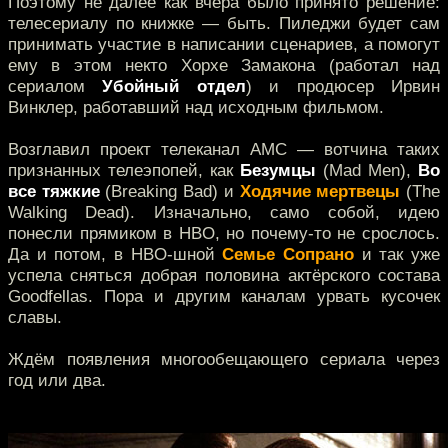
Поэтому не далее как вчера было принято решение:
телесериалу по книжке — быть. Пиледжи будет сам
принимать участие в написании сценариев, а помогут
ему в этом некто Хорхе Замакона (работал над
сериалом
Убойный отдел
) и продюсер Ирвин
Винклер, работавший над исходным фильмом.
Возглавил проект телеканал AMC — вотчина таких
признанных телеэпопей, как
Безумцы
(Mad Men),
Во
все тяжкие
(Breaking Bad) и
Ходячие мертвецы
(The
Walking Dead). Изначально, само собой, идею
понесли прямиком в HBO, но почему-то не срослось.
Да и потом, в HBO-шной
Семье Сопрано
и так уже
успела сняться добрая половина актёрского состава
Goodfellas. Пора и другим каналам урвать кусочек
славы.
Ждём появления многообещающего сериала через
год или два.