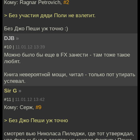
Кому: Ragnar Petrovich,
#2
> Без участия дяди Поли не взлетит.
Без Джо Пеши уж точно :)
DJB
»
#10 |
11.01.12 13:39
Можно было бы еще в FX занести - там тоже такое
любят.
Книга невероятной мощи, читал - только пот утирать
успевал.
Sir G
»
#11 |
11.01.12 13:42
Кому: Серж,
#9
> Без Джо Пеши уж точно
смотрел вью Николаса Пиледжи, где тот утверждал,