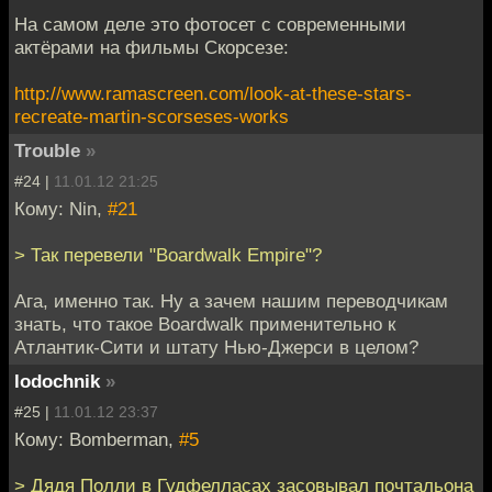
На самом деле это фотосет с современными
актёрами на фильмы Скорсезе:
http://www.ramascreen.com/look-at-these-stars-
recreate-martin-scorseses-works
Trouble
»
#24 |
11.01.12 21:25
Кому: Nin,
#21
> Так перевели "Boardwalk Empire"?
Ага, именно так. Ну а зачем нашим переводчикам
знать, что такое Boardwalk применительно к
Атлантик-Сити и штату Нью-Джерси в целом?
lodochnik
»
#25 |
11.01.12 23:37
Кому: Bomberman,
#5
> Дядя Полли в Гудфелласах засовывал почтальона