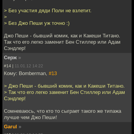
> Без участия дяди Поли не взлетит.
>
> Без Джо Пеши уж точно :)
Джо Пеши - бывший комик, как и Какеши Титано.
Так что его легко заменит Бен Стиллер или Адам
Сэндлер!
Серж
»
#14 |
11.01.12 14:22
Кому: Bomberman,
#13
> Джо Пеши - бывший комик, как и Какеши Титано.
> Так что его легко заменит Бен Стиллер или Адам
Сэндлер!
Сомневаюсь, что кто то сыграет такого же типажа
лучше чем Джо Пеши!
Garul
»