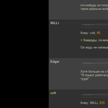
кто-нибудь из пог
такое реально во
WiLLi
отправлено 11.01.12 
Кому: colt,
#5
> Камрады, по-мое
Он ведь не напише
Edgar
отправлено 11.01.12 
Хотя больше на ст
"Я пошел работать
туда!"
colt
отправлено 11.01.12 
Кому: WiLLi,
#15