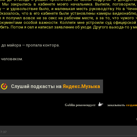
. Мы закрылись в кабинете моего начальника. Выпили, поговорили,
 — и удовольствие было, и маленькая месть руководству. Но в Чечню
Оказалось, что в его кабинете были установлены камеры видеонаблю
 я получил вовсе не за секс на рабочем месте, а за то, что чужого 
окументами особой важности. Коллеги мне устроили суд офицерской
убить. Потом я сел и написал заявление об уходе. Другого выхода-то у м
 до майора — пропала контора.
 человеком.
Слушай подкасты на
Яндекс.Музыка
Goblin рекомендует
заказывать
создан
17:37