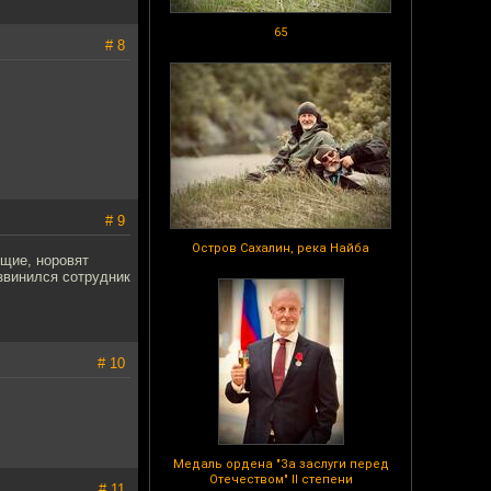
65
# 8
# 9
Остров Сахалин, река Найба
ущие, норовят
извинился сотрудник
# 10
Медаль ордена "За заслуги перед
Отечеством" II степени
# 11