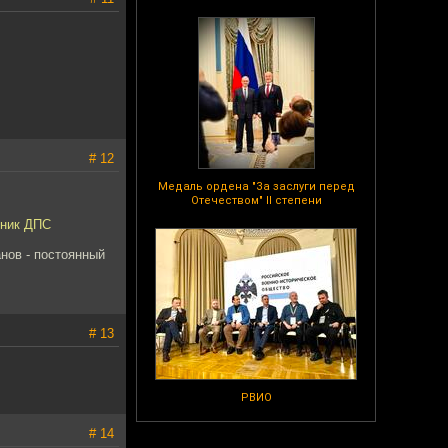
# 12
Медаль ордена "За заслуги перед
Отечеством" II степени
дник ДПС
нов - постоянный
# 13
РВИО
# 14