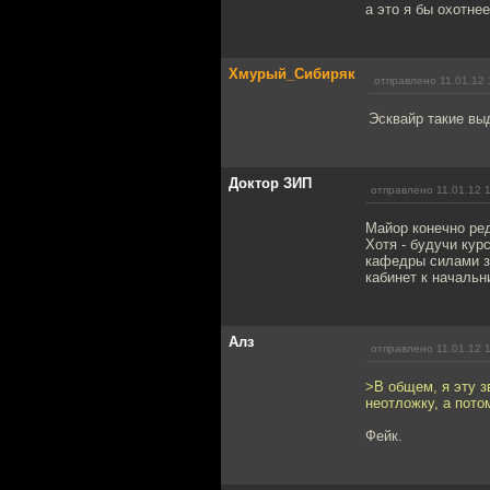
а это я бы охотнее
Хмурый_Сибиряк
отправлено 11.01.12 
Эсквайр такие вы
Доктор ЗИП
отправлено 11.01.12 
Майор конечно ред
Хотя - будучи кур
кафедры силами за
кабинет к начальн
Алз
отправлено 11.01.12 
>В общем, я эту 
неотложку, а пото
Фейк.