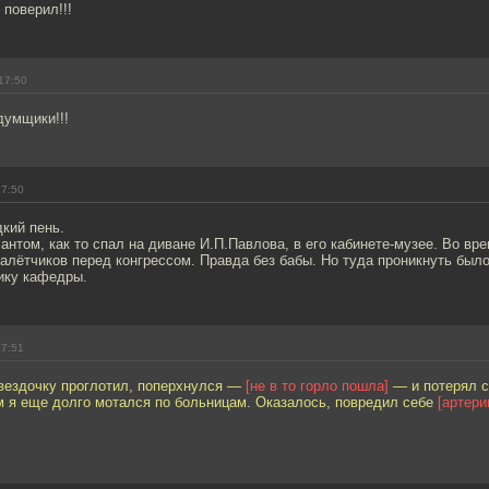
 поверил!!!
17:50
думщики!!!
17:50
кий пень.
сантом, как то спал на диване И.П.Павлова, в его кабинете-музее. Во вр
лётчиков перед конгрессом. Правда без бабы. Но туда проникнуть было
ику кафедры.
17:51
звездочку проглотил, поперхнулся —
[не в то горло пошла]
— и потерял с
м я еще долго мотался по больницам. Оказалось, повредил себе
[артери