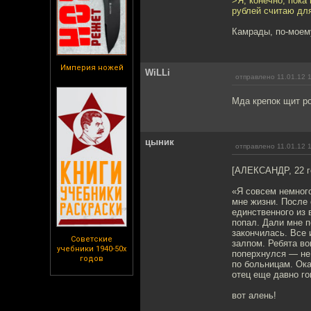
>Я, конечно, пока
рублей считаю дл
Камрады, по-моему
Империя ножей
WiLLi
отправлено 11.01.12 
Мда крепок щит р
цыник
отправлено 11.01.12 
[АЛЕКСАНДР, 22 г
«Я совсем немного
мне жизни. После 
единственного из 
попал. Дали мне п
закончилась. Все 
Советские
залпом. Ребята во
учебники 1940-50х
поперхнулся — не 
годов
по больницам. Ок
отец еще давно го
вот алень!