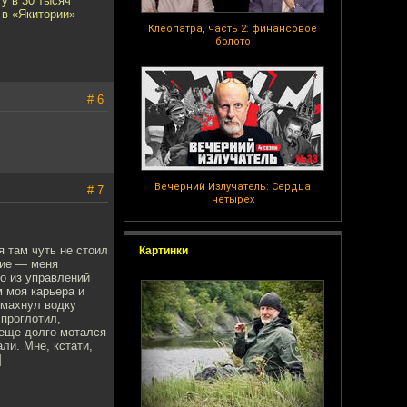
у в 30 тысяч
 в «Якитории»
Клеопатра, часть 2: финансовое
болото
# 6
Вечерний Излучатель: Сердца
# 7
четырех
я там чуть не стоил
Картинки
кие — меня
о из управлений
м моя карьера и
и махнул водку
 проглотил,
 еще долго мотался
ли. Мне, кстати,
]