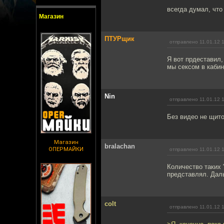
всегда думал, что
Магазин
ПТУРщик
отправлено 11.01.12 
Я вот прдеставил,
мы сексом в кабин
Nin
отправлено 11.01.12 
Без видео не щито
Магазин
bralachan
ОПЕРМАЙКИ
отправлено 11.01.12 
Количество таких 
представлял. Дал
colt
отправлено 11.01.12 