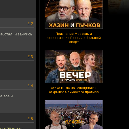
# 2
работал, и займись
Признание Меркель и
возвращение России в большой
спорт
# 3
# 4
Атака БПЛА на Геленджик и
открытие Ормузского пролива
е все и
# 5