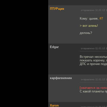
ПТУРщик
отправлено 11.01.12 
Кому: цыник,
#7
> вот алень!
делонь?
Edgar
отправлено 11.01.12 
Встречал нескольк
показать корочку,
ДПС и прочие подв
карфагенянин
отправлено 11.01.12 
[хватается за голо
С какой планеты п
Xaron
отправлено 11.01.12 