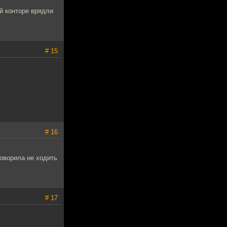
ой конторе врядли
# 15
# 16
говорила не ходить
# 17