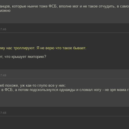
ранцов, которые нынче тоже ФСБ, вполне мог и не такое отчудить, в сам
зможно
17:46
му нас троллируют. Я не верю что такое бывает.
т, что крышует якиторию?
17:48
еб похоже, уж как-то глупо все у них:
 в ФСБ, а потом подскользнулся однажды и сломал ногу - не зря мама 
17:48