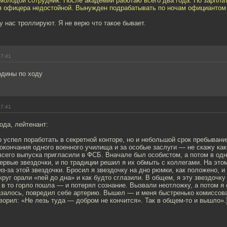
 молодой сотрудник. После академии работаю всего два года. Но зарплат
я офицера недостойной. Вынужден подрабатывать по ночам официантом
 нас троллируют. Я не верю что такое бывает.
17:41
одины по ходу
17:41
ода, лейтенант:
 успел поработать в секретной конторе, но и небольшой срок пребывани
окончания одного военного училища и за особые заслуги — не скажу ка
всего выпуска пригласили в ФСБ. Вначале был особистом, а потом в одн
ервые звездочки, и по традиции решил я их обмыть с коллегами. На это
из-за этой звездочки. Бросил я звездочку на дно рюмки, как положено, 
круг орали «пей до дна» и как будто сглазили. В общем, я эту звездочку
в то горло пошла — и потерял сознание. Вызвали неотложку, а потом я
азалось, повредил себе артерию. Вышел — и меня быстренько комиссова
ворил: «Не лезь туда — добром не кончится». Так в общем-то и вышло».