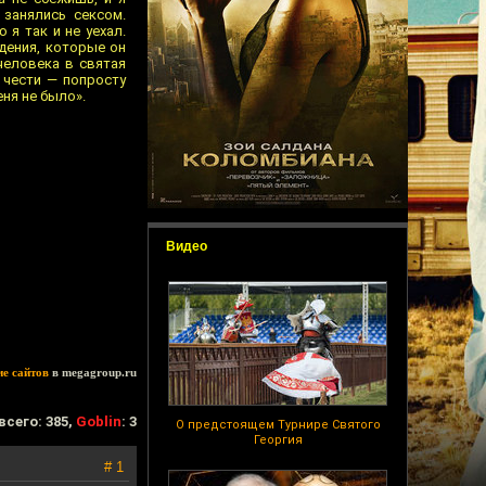
 занялись сексом.
 я так и не уехал.
дения, которые он
человека в святая
 чести — попросту
еня не было».
Видео
ие сайтов
в megagroup.ru
всего: 385,
Goblin
: 3
О предстоящем Турнире Святого
Георгия
# 1