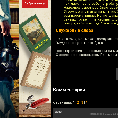
пригласил ее к себе на работу
Наверное, здесь все было сразу
Утром меня вызвал начальник. 
сам просматривал. Но по шапке
святых привел — в кабинет с д
говоря, набили морду. А могли и 
Служебные слова
Если такой идиот может дослужиться
"Мудаков не увольняют", ага.
Все откровения явно написаны одним
Скорее всего, наркоманом Павликом.
Комментарии
cтраницы: 1 |
2
|
3
|
4
dele
отправлено 11.01.12 