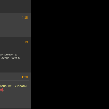
# 18
# 19
емя ремонта
 легче, чем в
# 20
ознание. Вызвали
ю]
.