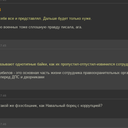
4
себе все и представлял. Дальше будет только хуже.
о военных тоже сплошную правду писала, ага.
17:45
азывают однотипные байки, как их пропустил-отпустил-извинился сотру
ибилов - это основная часть жизни сотрудника правоохранительных орга
 перед ДПС и дворниками
17:46
такой же фээсбэшник, как Навальный борец с коррупцией?
17:46