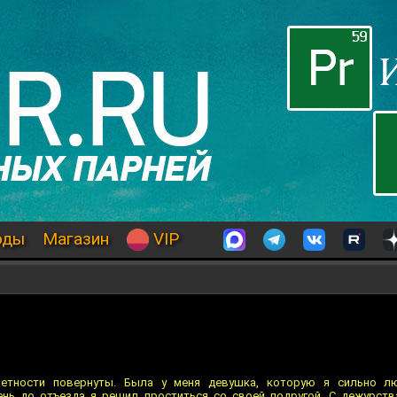
оды
Магазин
VIP
етности повернуты. Была у меня девушка, которую я сильно л
ень до отъезда я решил проститься со своей подругой. С дежурств