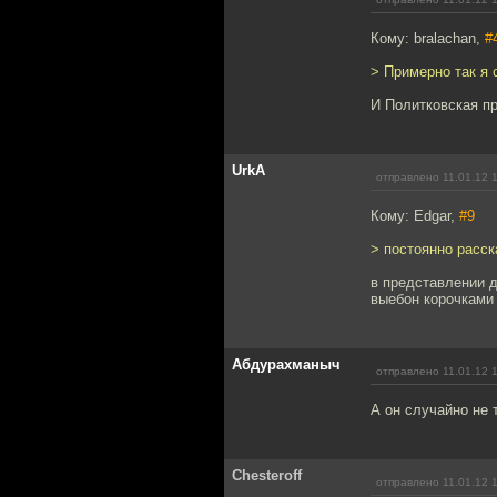
Кому: bralachan,
#
> Примерно так я 
И Политковская пр
UrkA
отправлено 11.01.12 
Кому: Edgar,
#9
> постоянно расск
в представлении д
выебон корочками
Абдурахманыч
отправлено 11.01.12 
А он случайно не 
Chesteroff
отправлено 11.01.12 