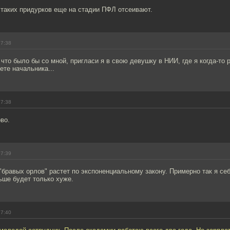
 таких придурков еще на стадии ПФЛ отсеивают.
17:38
 что было бы со мной, пригласи я в свою девушку в НИИ, где я когда-то 
ете начальника...
17:38
во.
17:39
"бравых орлов" растет по экспоненциальному закону. Примерно так я себ
ьше будет только хуже.
17:40