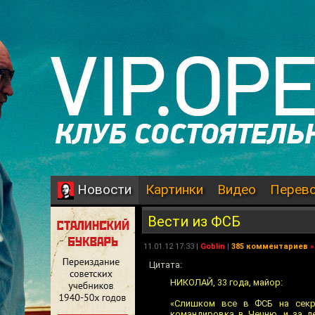
Картинки
Видео
Перев
Новости
Вести из ФСБ
11.01.12 17:33 |
Goblin
|
385 комментариев
»
Цитата:
НИКОЛАЙ, 33 года, майор:
«Слишком все в ФСБ на секр
командировка в Чечню, и за д