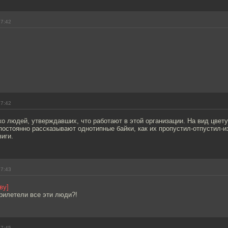
17:42
17:42
о людей, утверждавших, что работают в этой организации. На вид цвет
 постоянно рассказывают однотипные байки, как их пропустил-отпустил-
иги.
17:43
ву]
рилетели все эти люди?!
17:45