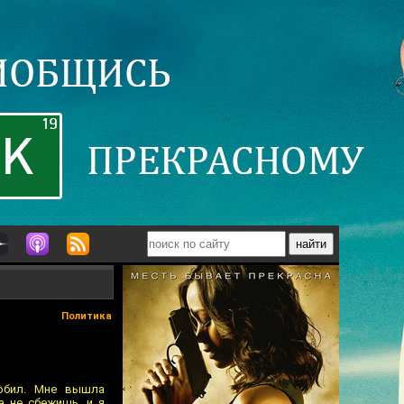
Политика
юбил. Мне вышла
а не сбежишь, и я