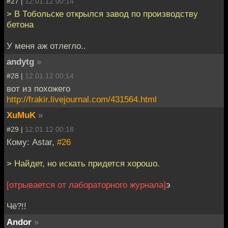
#27 |
12.01.12 00:14
> В Тобольске открылся завод по производству
бетона
У меня аж отлегло..
andytg
»
#28 |
12.01.12 00:14
вот из похожего
http://frakir.livejournal.com/431564.html
XuMuK
»
#29 |
12.01.12 00:18
Кому: Astar,
#26
> Найдет, но искать придется хорошо.
[отрывается от лабораторного журнала]
э
Чё?!!
Andor
»