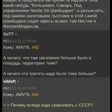
конфет и предлагать им прочесть надписи типа
какой-нибудь "Большевик, Самара. Под
управлением Nestle SA Швейцария", и разъяснять,
под какими налоговыми льготами в этой самой
Швейцарии сидят офисы всяких там Нестле и
ФиллипМоррисов.
XoTT
»
#51 |
12.01.12 00:40
Кому: AMV76,
#45
А ничего, что там населения больше было и
площадь территории тоже?
А ничего что тратить надо было тоже больше?
sibleft
»
#52 |
12.01.12 00:40
Кому: AMV76,
#40
> > Почему всегда надо сравнивать с СССР?