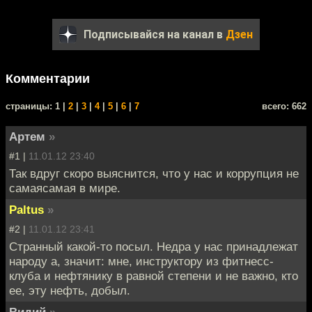
Подписывайся на канал в
Дзен
Комментарии
cтраницы: 1 |
2
|
3
|
4
|
5
|
6
|
7
всего: 662
Артем
»
#1 |
11.01.12 23:40
Так вдруг скоро выяснится, что у нас и коррупция не
самаясамая в мире.
Paltus
»
#2 |
11.01.12 23:41
Странный какой-то посыл. Недра у нас принадлежат
народу а, значит: мне, инструктору из фитнесс-
клуба и нефтянику в равной степени и не важно, кто
ее, эту нефть, добыл.