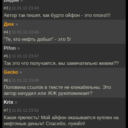
Видий
»
#3 |
11.01.12 23:43
Автор так пишет, как будто ойфон - это плохо!!!
Дюк
»
#4 |
11.01.12 23:45
"Те, кто нефть добыл" - это 5!
Pifon
»
#5 |
11.01.12 23:47
Так это что получается, мы замечательно живем??
Gecko
»
#6 |
11.01.12 23:49
Половина ссылок в тексте не кликабельны. Это
автор начудил или ЖЖ рукопожимает?
Krix
»
#7 |
11.01.12 23:52
Какая прелесть! Мой айфон оказывается куплен на
нефтяные деньги! Спасибо, лукойл!