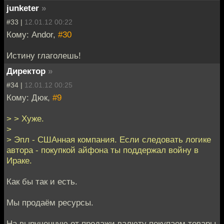
junketer
»
#33 |
12.01.12 00:22
Кому: Andor,
#30
Истину глаголешь!
Директор
»
#34 |
12.01.12 00:25
Кому: Дюк,
#9
> > Хуже.
>
> Эпл - СШАнная компания. Если следовать логике
автора - покупкой айфона ты поддержал войну в
Ираке.
Как бы так и есть.
Мы продаём ресурсы.
На вырученную от продажи валюту покупаем товары