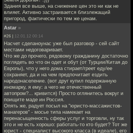
Здания все выше, на снижение цен это ни как не
влияет. Активно застраивается близлежащий
пригород, фактически по тем же ценам.
Astar
»
#26 |
12.01.12 00:14
Насчет сделаноунас уже был разговор - сей сайт
местами недоговаривает.
Что же до прочего, рядовому гражданину достаточно
поглядеть во что он одет и обут (от Турции/Китая до
Европы), что у него дома стирает/греет еду/ее
сохраняет, да и на чем предпочитает ездить
народонаселение. (вот друг купил подержанную
иномарку, я ему: а чего не отечественный
автопром?... кривится) Просто оглянитесь вокруг и
поищите маде ин Россия.
Опять же, радует посыл на "юристо-массажистов-
манагеров" - мосье типа намекает на
перенасыщенность сферы услуг и торговли, ну так
это и не есть хорошо: работать-то кто будет? Тот же
юрист - специалист высокого класса (в идеале), его