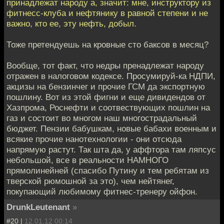
принадлежат народу а, значит: мне, инструктору из
фитнесс-клуба и нефтянику в равной степени и не
важно, кто ее, эту нефть, добыл.
Тоже претендуешь на кровные сто баксов в месяц?
Вообще, тот факт, что недры пренадлежат народу
отражен в налоговом кодексе. Просумируй-ка НДПИ,
акцизы на бензинчег и прочие ГСМ да экспортную
пошлину. Вот из этой фигни и еще дивидендов от
Хазпрома, Роснефти и соотвествующих пошлин на
газ и состоит во многом наш многострадальный
бюджет. Пензии бабушкам, новые бабахи военным и
всякие прочие нанотехнологии - они отсюда
напрямую растут. Так шта да, у аффтора там ляпсус
небольшой, все в реальности НАМНОГО
прямолинейней (спасибо Путину и тем ребятам из
тверской рюмошной за это), чем нейтянег,
покупающий любимому фитнес-тренеру ойфон.
DrunkLeutenant
»
#20 |
12.01.12 00:14