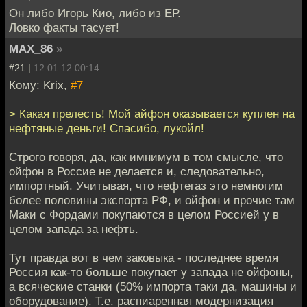
Он либо Игорь Кио, либо из ЕР.
Ловко факты тасует!
MAX_86
»
#21 |
12.01.12 00:14
Кому: Krix,
#7
> Какая прелесть! Мой айфон оказывается куплен на
нефтяные деньги! Спасибо, лукойл!
Строго говоря, да, как имнимум в том смысле, что
ойфон в Россие не делается и, следовательно,
импортный. Учитывая, что нефтегаз это немногим
более половины экспорта РФ, и ойфон и прочие там
Маки с Фордами покупаются в целом Россией у в
целом запада за нефть.
Тут правда вот в чем заковыка - последнее время
Россия как-то больше покупает у запада не ойфоны,
а всяческие станки (50% импорта таки да, машины и
оборудование). Т.е. распиаренная модернизация