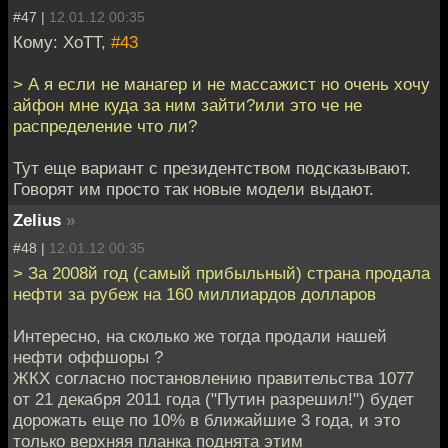
#47 |
12.01.12 00:35
Кому: XoTT,
#43
> А я если не манагер и не массажист но очень хочу
айфон мне куда за ним зайти?или это че не
распределение что ли?
Тут еще вариант с президентством подсказывают.
Говорят им просто так новые модели выдают.
Zelius
»
#48 |
12.01.12 00:35
> За 2008й год (самый прибыльный) страна продала
нефти за рубеж на 160 миллиардов долларов
Интересно, на сколько же тогда продали нашей
нефти оффшоры ?
ЖКХ согласно постановлению правительства 1077
от 21 декабря 2011 года ("Путин разрешил!") будет
дорожать еще по 10% в ближайшие 3 года, и это
только верхняя планка поднята этим