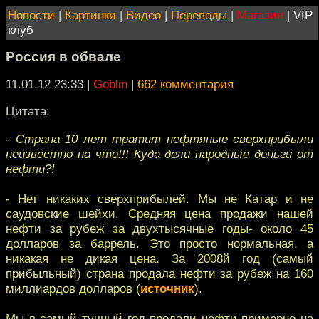
Новости
|
Картинки
|
Видео
|
Переводы
|
Магазин
|
VIP
клуб
Россия в обвале
11.01.12 23:33
|
Goblin
|
662 комментария
Цитата:
- Страна 10 лет тратит нефтяные сверхприбыли
неизвестно на что!!! Куда дели народные деньги от
нефти?!
- Нет никаких сверхприбылей. Мы не Катар и не
саудовские шейхи. Средняя цена продажи нашей
нефти за рубеж за двухтысячные годы- около 45
долларов за баррель. Это просто нормальная, а
никакая не дикая цена. За 2008й год (самый
прибыльный) страна продала нефти за рубеж на 160
миллиардов долларов (
источник
).
Мы в самый тучный год продали нефти примерно на