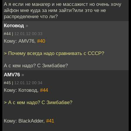
А я если не манагер и не массажист но очень хочу
айфон мне куда за ним зайти?или это че не
распределение что ли?
Котовод
»
#44 |
12.01.12 00:33
Кому: AMV76,
#40
> Почему всегда надо сравнивать с СССР?
А с кем надо? С Зимбабве?
AMV76
»
#45 |
12.01.12 00:34
Кому: Котовод,
#44
> А с кем надо? С Зимбабве?
Кому: BlackAdder,
#41