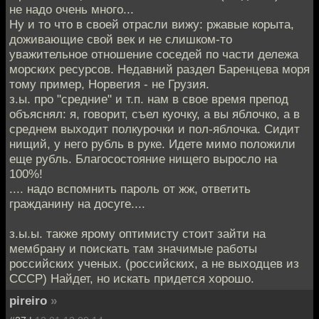
не надо очень много...
Ну и то что в своей отрасли вижу: ржавые корыта,
доживающие свой век и не слишком-то
уважительное отношение соседей по части дележа
морских ресурсов. Недавний раздел Баренцева моря
тому пример, Норвегия - не Грузия.
з.ы. про "средние" и т.п. нам в свое время препод
объяснял: я, говорит, съел куочку, а вы яблочко, а в
среднем выходит полкурочки и пол-яблочка. Сидит
нищий, у него рубль в руке. Идете мимо положили
еще рубль. Благосостояние нищего выросло на
100%!
.... надо вспомнить пароль от жж, ответить
гражданину на досуге....
з.ы.ы. также ярому оптимисту стоит зайти на
мембрану и поискать там значимые работы
российских ученых. (российских, а не выходцев из
СССР) Найдет, но искать придется хорошо.
pireiro
»