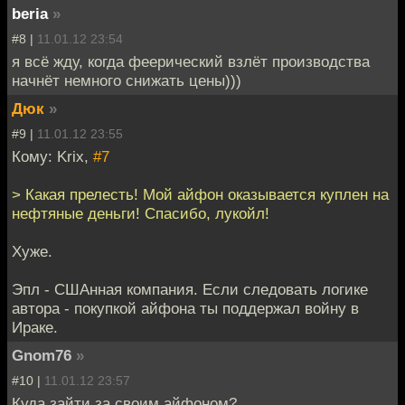
beria
»
#8 |
11.01.12 23:54
я всё жду, когда феерический взлёт производства
начнёт немного снижать цены)))
Дюк
»
#9 |
11.01.12 23:55
Кому: Krix,
#7
> Какая прелесть! Мой айфон оказывается куплен на
нефтяные деньги! Спасибо, лукойл!
Хуже.
Эпл - СШАнная компания. Если следовать логике
автора - покупкой айфона ты поддержал войну в
Ираке.
Gnom76
»
#10 |
11.01.12 23:57
Куда зайти за своим айфоном?